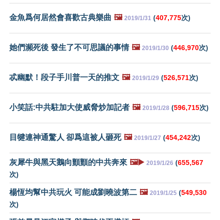
金魚爲何居然會喜歡古典樂曲
🖼️
(
407,775
次)
2019/1/31
她們瀕死後 發生了不可思議的事情
🖼️
(
446,970
次)
2019/1/30
忒幽默！段子手川普一天的推文
🖼️
(
526,571
次)
2019/1/29
小笑話:中共駐加大使威脅炒加記者
🖼️
(
596,715
次)
2019/1/28
目犍連神通驚人 卻爲這被人砸死
🖼️
(
454,242
次)
2019/1/27
灰犀牛與黑天鵝向顫顫的中共奔來
🖼️▶️
(
655,567
2019/1/26
次)
楊恆均幫中共玩火 可能成劉曉波第二
🖼️
(
549,530
2019/1/25
次)