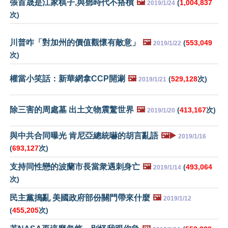
張首晟是江家棋子,與鄧時代不搭槓
🖼️
(
1,004,837
2019/1/24
次)
川普咋「對加州的價值觀懷有敵意」
🖼️
(
553,049
2019/1/22
次)
權當小笑話：新華網拿CCP開涮
🖼️
(
529,128
次)
2019/1/21
除三害的周處墓 出土文物震驚世界
🖼️
(
413,167
次)
2019/1/20
與中共合同曝光 肯尼亞總統嚇的胡言亂語
🖼️▶️
2019/1/16
(
693,127
次)
支持同性戀的波蘭市長當衆遇刺身亡
🖼️
(
493,064
2019/1/14
次)
民主黨搗亂 美國政府部份關門帶來什麼
🖼️
2019/1/12
(
455,205
次)