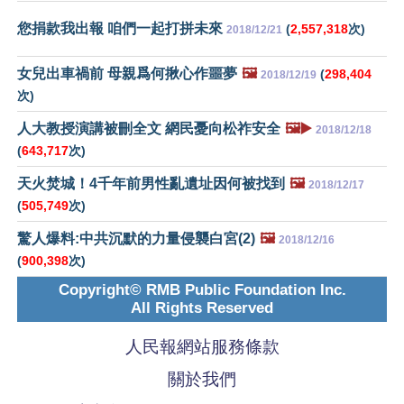
您捐款我出報 咱們一起打拼未來
(
2,557,318
次)
2018/12/21
女兒出車禍前 母親爲何揪心作噩夢
🖼️
(
298,404
2018/12/19
次)
人大教授演講被刪全文 網民憂向松祚安全
🖼️▶️
2018/12/18
(
643,717
次)
天火焚城！4千年前男性亂遺址因何被找到
🖼️
2018/12/17
(
505,749
次)
驚人爆料:中共沉默的力量侵襲白宮(2)
🖼️
2018/12/16
(
900,398
次)
Copyright© RMB Public Foundation Inc.
All Rights Reserved
人民報網站服務條款
關於我們