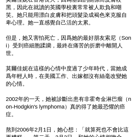
黑，因此在就讀的英國學校裏常常被人欺負和嘲
笑。她只能用漂白皮膚和把頭髮染成褐色來克服自
卑心理。她一直感覺自己活的太累。

但是，她又害怕死亡，因爲她的最好朋友索尼（Son
i）受到癌細胞蹂躪，最終在痛苦的折磨中離開人
世。

莫爾佳妮在這樣的心情中度過了少年時代，當她成
爲年輕人時，在美國工作、出嫁都沒有絲毫改變她
的心情。 

2002年的一天，她被診斷出患有非霍奇金淋巴瘤（n
on-Hodgkin's lymphoma）真的得了她最恐懼的癌
症。

熬到2006年2月1日，她心想：「就算死也不會比這