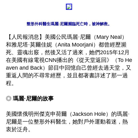
整形外科醫生瑪麗·尼爾瀕臨死亡時，被神解救。
【人民報消息】美國公民瑪麗·尼爾（Mary Neal）
和雅尼塔·莫爾佳妮（Anita Moorjani）都曾經歷瀕
死、靈魂出竅，然後又活了過來，她們2015年12月
在美國有線電視CNN播出的《從天堂返回》（To He
aven and Back）節目中回憶自己曾經去過天堂，又
重返人間的不尋常經歷，並且都著書詳述了那一過
程。

◎ 
瑪麗·尼爾的故事
美國懷俄明州傑克申荷爾（Jackson Hole）的瑪麗·
尼爾是一位整形外科醫生，她對戶外運動着迷，熱
衷於泛舟。
