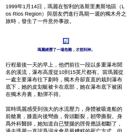
1999年1月14日，瑪麗在智利的洛斯里奧斯地區（L
os Rios Region）與朋友們進行爲期一週的獨木舟之
旅時，發生了一件意外事故。

瑪麗經歷了一場危難，才想到神。
行程最後一天的早上，他們前往一段以多重瀑布聞
名的溪流，瀑布高度從10到15英尺都有。當瑪麗從
一處主要瀑布往下劃時，獨木舟卻直直的栽到瀑布
底下，她的皮划艇被卡在底部，她在瀑布底下被困
在獨木舟裏，動彈不得。

當時瑪麗感受到強大的水流壓力，身體被吸進船的
前艙裏，膝蓋向後彎曲，骨頭斷裂，韌帶撕裂。身
爲外科醫師，她知道自已雙腿的脛骨應該都斷了，
過去瑪麗一直認爲溺水會是最糟糕的死亡方式，但