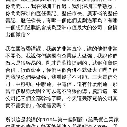
你問問……我在深圳工作過，我對深圳非常熟悉，
你問問深圳的歷任書記、歷任市長、廣東省的歷任
書記、歷任省長，有哪一個他們規劃過華爲？有哪
一個想到過騰訊會成爲亞洲市值最大的公司，會搞
出個微信？

我在國資委講課，我講的非常直率，講的他們非常
不開心。我說你們講國有企業做大做強，我說你們
做大是很容易的。剛才是葉檀提到的，武鋼和寶鋼
合併，行政命令，你們兩個合併不就做大了嗎？但
是我說你們要做強，我看幾乎不可能。三大電信公
司，中移動、中聯通、中電信，還有什麼網通，那
當年多麼強大啊？可以毫不誇張的講，騰訊這一家
公司把它們全部幹垮了嘛。今天這幾家電信公司其
實不需要的，你還需要嗎？

所以這是我講的2019年第一個問題（給民營企業家
傷透的心療傷）能不能解決？我想解決了30%，我