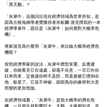
「黑天鵝」？

「灰犀牛」這個詞出現在經濟領域爲世界所知，是
因爲古根海姆學者獎獲得者米歇爾·渥克撰寫的一本
經濟學著作，題目是《灰犀牛：如何應對大概率危
機》。

專家渥克爲什麼用「灰犀牛」來比喻大概率經濟危
機呢？

按照經濟學家的說法，灰犀牛體型笨重、反應遲
緩，你能看見它在遠處，卻毫不在意，一旦它向你
狂奔而來，定會讓你猝不及防，而直接被它撲倒在
地，歇菜了。它並不神祕，卻因爲你的麻痹和大意
而變的更加危險。

在經濟領域裏，「灰犀牛」是指大概率的潛在危
機，一旦發生就影響巨大。天鵝，大家都知道，是