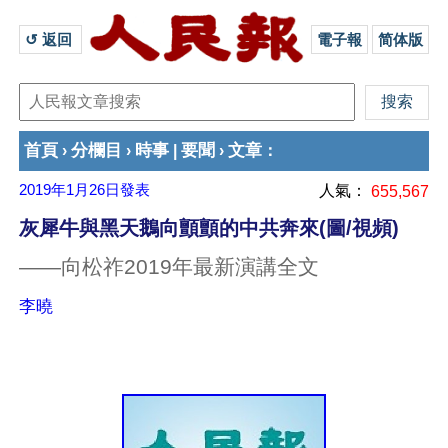
↺ 返回 
電子報
简体版
首頁
分欄目
時事
要聞
文章
›
›
|
›
：
2019年1月26日
發表
人氣：
655,567
灰犀牛與黑天鵝向顫顫的中共奔來(圖/視頻)
——向松祚2019年最新演講全文
李曉