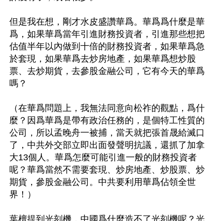
但是我在想，剛才水皮盛讚華爲。華爲爲什麼是華
爲，如果華爲當年引進財務投資者，引進那些想把
估值半年以內做到十倍的財務投資者，如果華爲急
於套現，如果華爲去炒房地產，如果華爲想炒股
票、去炒期貨，去參股金融公司，它有今天的華爲
嗎？

（在華爲問題上，我無法同意向松祚的觀點，爲什
麼？因爲華爲是帶有政治任務的，是個特工性質的
公司，所以孟晚舟一被捕，當天就把張首晟給滅口
了，中共外交部立即出面發聲明抗議，還抓了加拿
大13個人。華爲怎麼可能引進一般的財務投資者
呢？華爲當然不需要套現、炒房地產、炒股票、炒
期貨，參股金融公司。中共要利用華爲佔領全世
界！）

葉檀提到光刻機，中國爲什麼造不了光刻機呢？光