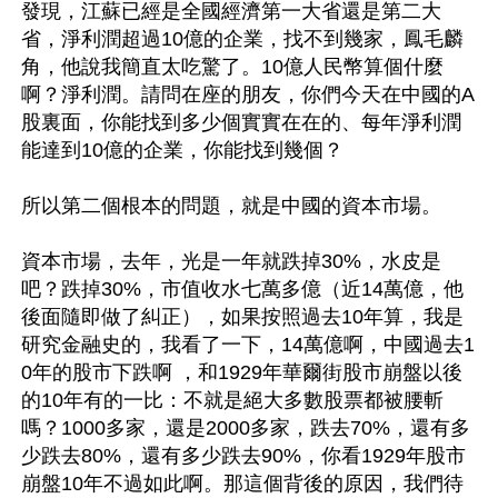
發現，江蘇已經是全國經濟第一大省還是第二大
省，淨利潤超過10億的企業，找不到幾家，鳳毛麟
角，他說我簡直太吃驚了。10億人民幣算個什麼
啊？淨利潤。請問在座的朋友，你們今天在中國的A
股裏面，你能找到多少個實實在在的、每年淨利潤
能達到10億的企業，你能找到幾個？

所以第二個根本的問題，就是中國的資本市場。

資本市場，去年，光是一年就跌掉30%，水皮是
吧？跌掉30%，市值收水七萬多億（近14萬億，他
後面隨即做了糾正），如果按照過去10年算，我是
研究金融史的，我看了一下，14萬億啊，中國過去1
0年的股市下跌啊 ，和1929年華爾街股市崩盤以後
的10年有的一比：不就是絕大多數股票都被腰斬
嗎？1000多家，還是2000多家，跌去70%，還有多
少跌去80%，還有多少跌去90%，你看1929年股市
崩盤10年不過如此啊。那這個背後的原因，我們待