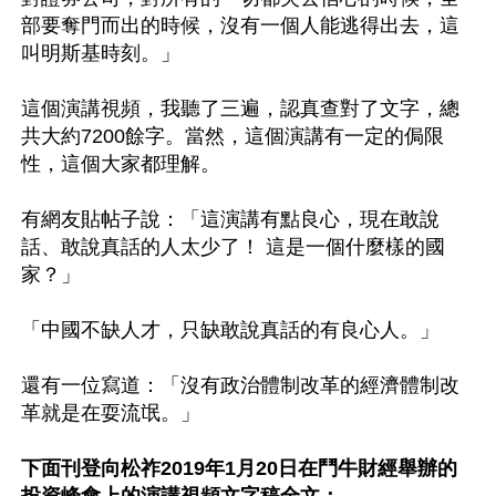
部要奪門而出的時候，沒有一個人能逃得出去，這
叫明斯基時刻。」

這個演講視頻，我聽了三遍，認真查對了文字，總
共大約7200餘字。當然，這個演講有一定的侷限
性，這個大家都理解。

有網友貼帖子說：「這演講有點良心，現在敢說
話、敢說真話的人太少了！ 這是一個什麼樣的國
家？」

「中國不缺人才，只缺敢說真話的有良心人。」

還有一位寫道：「沒有政治體制改革的經濟體制改
革就是在耍流氓。」

下面刊登向松祚2019年1月20日在鬥牛財經舉辦的
投資峰會上的演講視頻文字稿全文：