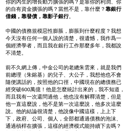
你的內生的增長動力擴張的嗎？是靠你的利潤、你
的自有資金擴張的嗎？當然不是，靠什麼？
靠銀行
借錢，靠發債，靠影子銀行
。

中國的債務規模惡性膨脹，膨脹到什麼程度？我想
今天沒有任何一個人說的清楚，很遺憾，我作爲一
個經濟學者，而且我在銀行工作那麼多年，我都說
不清楚。

前不久網上傳，中金公司的老總朱雲來，就是我們
前總理（朱鎔基）的兒子、大公子，我想他也不會
隨便講話的，按照他的口徑，中國現在的總債務已
經突破600萬億！他是怎麼統計出來的，我不知道，
而且我有一次還問過他，他也沒有解釋清楚，但是
他一直這麼說，他不是第一次這麼說，他多次這麼
說。他的結論很清楚，他說像中國這樣，上上下
下，政府、公司、個人，全部都通過債務的泡沫、
通過槓桿在擴張，這樣的經濟模式能持續下去嗎？