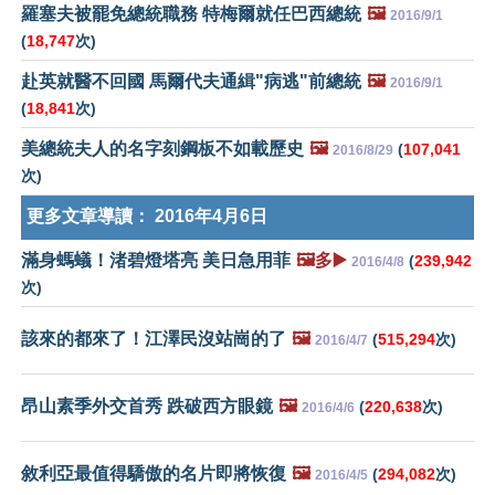
羅塞夫被罷免總統職務 特梅爾就任巴西總統
🖼️
2016/9/1
(
18,747
次)
赴英就醫不回國 馬爾代夫通緝"病逃"前總統
🖼️
2016/9/1
(
18,841
次)
美總統夫人的名字刻鋼板不如載歷史
🖼️
(
107,041
2016/8/29
次)
更多文章導讀：
2016年4月6日
滿身螞蟻！渚碧燈塔亮 美日急用菲
🖼️多▶️
(
239,942
2016/4/8
次)
該來的都來了！江澤民沒站崗的了
🖼️
(
515,294
次)
2016/4/7
昂山素季外交首秀 跌破西方眼鏡
🖼️
(
220,638
次)
2016/4/6
敘利亞最值得驕傲的名片即將恢復
🖼️
(
294,082
次)
2016/4/5