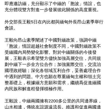
即應邀訪緬，充分顯示了中緬的「胞波」情誼，也
充分體現雙方對進一步發展彼此關係的高度重視。

外交部長王毅5日在內比都與緬甸外長昂山素季舉行
會談。

王毅向昂山素季闡述了中國對緬政策，強調中緬
「胞波」情誼超越社會制度不同，中國對緬政策不
受緬國內局勢變化影響。對於中緬關係的今後發
展，王毅表示希望雙方儘快加強高層交往，共同規
劃中緬下一步全方位合作；加強黨際交往，交流治
國理政經驗；深化各領域互利合作，妥善處理合作
中遇到的問題。中方也願在尊重緬甸主權和領土完
整基礎上，根據緬方意願和需求，繼續爲促進緬國
內民族和解進程發揮積極作用。

王毅說，中緬兩國擁有2200多公里的共同邊界線，
山水相連，傳統友誼源遠流長。維護和促進兩國邊