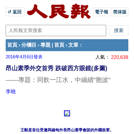
↺ 返回 
電子報
简体版
首頁
分欄目
專題
首頁
文章
›
›
|
›
：
2016年4月6日
發表
人氣：
220,638
昂山素季外交首秀 跌破西方眼鏡(多圖)
——專題：同飲一江水，中緬續"胞波"
李曉
王毅是首位受邀與緬甸外長昂山素季會談的外國政要。