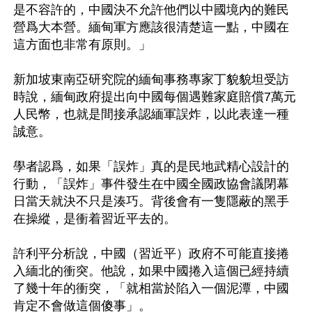
是不容許的，中國決不允許他們以中國境內的難民
營爲大本營。緬甸軍方應該很清楚這一點，中國在
這方面也非常有原則。」 

新加坡東南亞研究院的緬甸事務專家丁貌貌坦受訪
時說，緬甸政府提出向中國每個遇難家庭賠償7萬元
人民幣，也就是間接承認緬軍誤炸，以此表達一種
誠意。 

學者認爲，如果「誤炸」真的是民地武精心設計的
行動，「誤炸」事件發生在中國全國政協會議閉幕
日當天就決不只是湊巧。背後會有一隻隱蔽的黑手
在操縱，是衝着習近平去的。 

許利平分析說，中國（習近平）政府不可能直接捲
入緬北的衝突。他說，如果中國捲入這個已經持續
了幾十年的衝突，「就相當於陷入一個泥潭，中國
肯定不會做這個傻事」。
