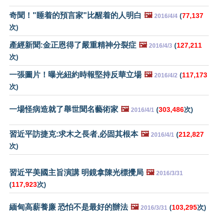
奇聞！"睡着的預言家"比醒着的人明白
🖼️
(
77,137
2016/4/4
次)
產經新聞:金正恩得了嚴重精神分裂症
🖼️
(
127,211
2016/4/3
次)
一張圖片！曝光紐約時報堅持反華立場
🖼️
(
117,173
2016/4/2
次)
一場怪病造就了舉世聞名藝術家
🖼️
(
303,486
次)
2016/4/1
習近平訪捷克:求木之長者,必固其根本
🖼️
(
212,827
2016/4/1
次)
習近平美國主旨演講 明鏡拿陳光標攪局
🖼️
2016/3/31
(
117,923
次)
緬甸高薪養廉 恐怕不是最好的辦法
🖼️
(
103,295
次)
2016/3/31