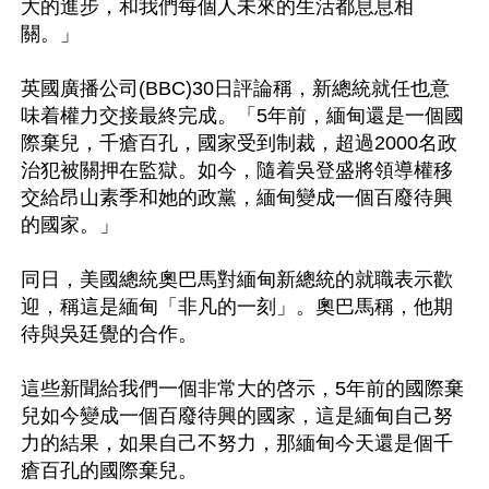
大的進步，和我們每個人未來的生活都息息相
關。」

英國廣播公司(BBC)30日評論稱，新總統就任也意
味着權力交接最終完成。「5年前，緬甸還是一個國
際棄兒，千瘡百孔，國家受到制裁，超過2000名政
治犯被關押在監獄。如今，隨着吳登盛將領導權移
交給昂山素季和她的政黨，緬甸變成一個百廢待興
的國家。」

同日，美國總統奧巴馬對緬甸新總統的就職表示歡
迎，稱這是緬甸「非凡的一刻」。奧巴馬稱，他期
待與吳廷覺的合作。

這些新聞給我們一個非常大的啓示，5年前的國際棄
兒如今變成一個百廢待興的國家，這是緬甸自己努
力的結果，如果自己不努力，那緬甸今天還是個千
瘡百孔的國際棄兒。
