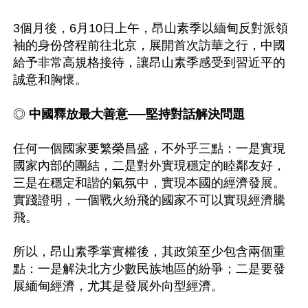
3個月後，6月10日上午，昂山素季以緬甸反對派領
袖的身份啓程前往北京，展開首次訪華之行，中國
給予非常高規格接待，讓昂山素季感受到習近平的
誠意和胸懷。

◎ 
中國釋放最大善意──堅持對話解決問題
任何一個國家要繁榮昌盛，不外乎三點：一是實現
國家內部的團結，二是對外實現穩定的睦鄰友好，
三是在穩定和諧的氣氛中，實現本國的經濟發展。
實踐證明，一個戰火紛飛的國家不可以實現經濟騰
飛。

所以，昂山素季掌實權後，其政策至少包含兩個重
點：一是解決北方少數民族地區的紛爭；二是要發
展緬甸經濟，尤其是發展外向型經濟。
