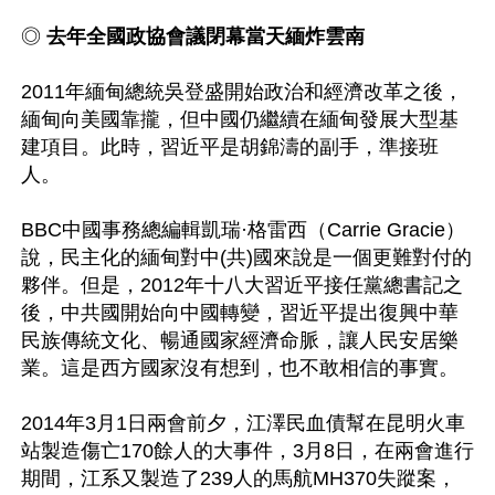
◎ 
去年全國政協會議閉幕當天緬炸雲南
2011年緬甸總統吳登盛開始政治和經濟改革之後，
緬甸向美國靠攏，但中國仍繼續在緬甸發展大型基
建項目。此時，習近平是胡錦濤的副手，準接班
人。

BBC中國事務總編輯凱瑞·格雷西（Carrie Gracie）
說，民主化的緬甸對中(共)國來說是一個更難對付的
夥伴。但是，2012年十八大習近平接任黨總書記之
後，中共國開始向中國轉變，習近平提出復興中華
民族傳統文化、暢通國家經濟命脈，讓人民安居樂
業。這是西方國家沒有想到，也不敢相信的事實。

2014年3月1日兩會前夕，江澤民血債幫在昆明火車
站製造傷亡170餘人的大事件，3月8日，在兩會進行
期間，江系又製造了239人的馬航MH370失蹤案，