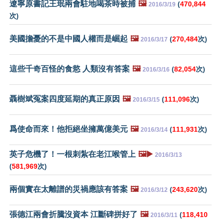
遼寧原書記王珉兩會駐地喝茶時被捕
🖼️
(
470,844
2016/3/19
次)
美國擔憂的不是中國人權而是崛起
🖼️
(
270,484
次)
2016/3/17
這些千奇百怪的食慾 人類沒有答案
🖼️
(
82,054
次)
2016/3/16
聶樹斌冤案四度延期的真正原因
🖼️
(
111,096
次)
2016/3/15
爲使命而來！他拒絕坐擁萬億美元
🖼️
(
111,931
次)
2016/3/14
英子危機了！一根刺紮在老江喉管上
🖼️▶️
2016/3/13
(
581,969
次)
兩個實在太離譜的災禍應該有答案
🖼️
(
243,620
次)
2016/3/12
張德江兩會折騰沒資本 江斷碑拼好了
🖼️
(
118,410
2016/3/11