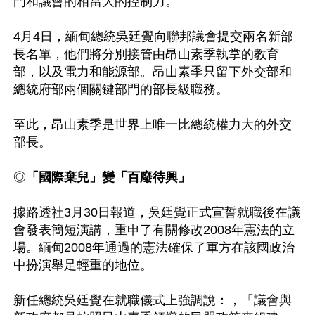
門和議會的相當大的控制力。 

4月4日，緬甸總統吳廷覺向聯邦議會提交兩名新部
長名單，他們將分別接管由昂山素季執掌的教育
部，以及電力和能源部。昂山素季只留下外交部和
總統府部兩個關鍵部門的部長級職務。

至此，昂山素季是世界上唯一比總統權力大的外交
部長。

◎
「國際棄兒」變「百廢待興」 
據路透社3月30日報道，吳廷覺正式宣誓就職後在議
會發表簡短演講，重申了有關修改2008年憲法的立
場。緬甸2008年通過的憲法確保了軍方在該國政治
中扮演舉足輕重的地位。

新任總統吳廷覺在就職儀式上強調說：，「議會與