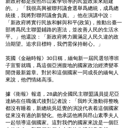
新政府都是按照昂山素季領導的民盟政策來組建
的。」「我很高興被聯邦議會選舉爲總統，成爲總
統後，我將對聯邦議會負責。」他在演講中說：
「新政府將實行民族和解與和平(政策)，推動出臺一
部將爲民主聯盟鋪路的憲法，並改善人民的生活水
平。」他還說：「新政府將力圖滿足人民久違的政
治期望。追求目標時，我們需保持耐心。」

英國《金融時報》30日稱，緬甸新一屆民選領導班
子宣誓就職，爲這個亞洲腹地的國家政治經濟變革
開啓最新篇章。對於和這個國家一同成長的緬甸人
來說，他們情緒高漲。

據《衛報》報道，28歲的全國民主聯盟議員提尼亞
達納在任職儀式後對記者說：「我昨天激動得整晚
都沒有睡着，新總統吳廷覺的演說代表着這個國家
從來沒有過的新變化。他承諾他將與昂山素季夫人
一起領導這個國家。這對我們的國家來說是一個巨