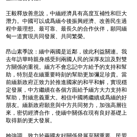
王毅釋放善意說，中緬經濟具有高度互補性和巨大
潛力。中國可以成爲緬今後振興經濟、改善民生過
程中最理想、最可靠、最長久的合作伙伴，願同緬
甸一道實現共同發展、共同繁榮。

昂山素季說：緬中兩國是近鄰，彼此利益關連。我
去年訪華時親身感受到兩國人民的深厚友誼及對雙
方關係的重視。緬方不會忘記中方給予的支持和幫
助，特別是在緬重要時刻的幫助更加彌足珍貴。當
前緬新政府正致力於推進國家的和平和解，實現穩
定發展，中方繼續在各個方面給予緬方大力支持和
幫助，對緬意義重大。相信中國將繼續成爲緬的好
朋友。緬新政府願意與中方共同努力，加強高層往
來，密切經濟合作，使緬中關係在現有良好基礎上
取得新的更大發展。

她強調，致力於兩國友好關係發展至關重要，民盟