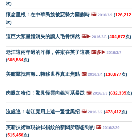
次)
懷念里根！在中華民族被惡勢力圍剿時
🖼️
(
126,212
2016/3/9
次)
這巨大類星體消失的讓人毛骨悚然
🖼️▶️
(
404,972
次)
2016/3/8
老江這兩年過的咋樣，答案在英子這裏
🖼️多▶️
2016/3/7
(
605,584
次)
美艦羣抵南海…轉移世界真正焦點
🖼️
(
130,877
次)
2016/3/4
肉眼加哈伯！驚見怪雲向銀河系暴跌
🖼️
(
632,335
次)
2016/3/3
沒處逃！老江竟用上這一驚世黑招
🖼️
(
473,412
次)
2016/3/2
英新技術重現被拭指紋的新聞所聯想到的
🖼️
2016/2/29
(
515,458
次)