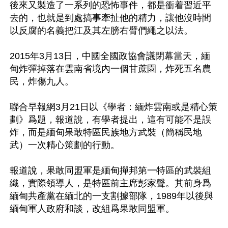
後來又製造了一系列的恐怖事件，都是衝着習近平
去的，也就是到處搞事牽扯他的精力，讓他沒時間
以反腐的名義把江及其左膀右臂們繩之以法。

2015年3月13日，中國全國政協會議閉幕當天，緬
甸炸彈掉落在雲南省境內一個甘蔗園，炸死五名農
民，炸傷九人。

聯合早報網3月21日以《學者：緬炸雲南或是精心策
劃》爲題，報道說，有學者提出，這有可能不是誤
炸，而是緬甸果敢特區民族地方武裝（簡稱民地
武）一次精心策劃的行動。

報道說，果敢同盟軍是緬甸撣邦第一特區的武裝組
織，實際領導人，是特區前主席彭家聲。其前身爲
緬甸共產黨在緬北的一支割據部隊，1989年以後與
緬甸軍人政府和談，改組爲果敢同盟軍。 
