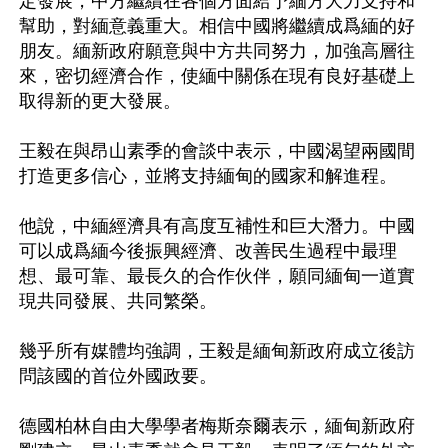
定發展，中方繼續在各個方面給予緬方大力支持和
幫助，對緬意義重大。相信中國將繼續成爲緬的好
朋友。緬新政府願意與中方共同努力，加強高層往
來，密切經濟合作，使緬中關係在現有良好基礎上
取得新的更大發展。

王毅在與昂山素季的會談中表示，中國渴望兩國間
打造更多信心，並將支持緬甸的國家和解進程。

他說，中緬經濟具有高度互補性和巨大潛力。中國
可以成爲緬今後振興經濟、改善民生過程中最理
想、最可靠、最長久的合作伙伴，願同緬甸一道實
現共同發展、共同繁榮。

幾乎所有媒體均強調，王毅是緬甸新政府成立後訪
問該國的首位外國政要。

德國柏林自由大學學者梅斯奈爾表示，緬甸新政府