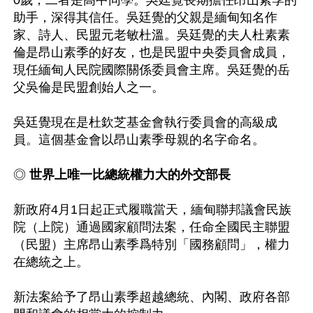
0歲，二者是高中同學。吳廷覺長期擔任昂山素季的
助手，深得其信任。吳廷覺的父親是緬甸知名作
家、詩人、民盟元老敏杜溫。吳廷覺的夫人杜素素
倫是昂山素季的好友，也是民盟中央委員會成員，
現任緬甸人民院國際關係委員會主席。吳廷覺的岳
父吳倫是民盟創始人之一。

吳廷覺現在是杜欽芝基金會執行委員會的高級成
員。這個基金會以昂山素季母親的名字命名。

◎ 
世界上唯一比總統權力大的外交部長
新政府4月1日起正式履職當天，緬甸聯邦議會民族
院（上院）通過國家顧問法案，任命全國民主聯盟
（民盟）主席昂山素季爲特別「國務顧問」，權力
在總統之上。

新法案給予了昂山素季超越總統、內閣、政府各部