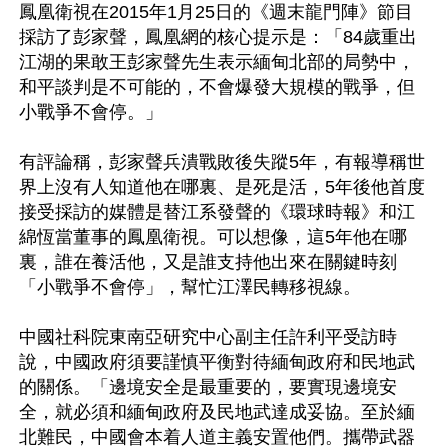
鳳凰衛視在2015年1月25日的《週末龍門陣》節目
採訪了彭家聲，鳳凰網的核心提示是：「84歲重出
江湖的果敢王彭家聲先生表示緬甸北部的局勢中，
和平談判是不可能的，不會爆發大規模的戰爭，但
小戰爭不會停。」 

有評論稱，彭家聲兵潰戰敗後失蹤5年，有報導稱世
界上沒有人知道他在哪裏、是死是活，5年後他首度
接受採訪的媒體是替江系發聲的《環球時報》和江
綿恆當董事的鳳凰衛視。可以想像，這5年他在哪
裏，誰在養活他，又是誰支持他出來在關鍵時刻
「小戰爭不會停」，幫忙江澤民轉移視線。

中國社科院東南亞研究中心副主任許利平受訪時
說，中國政府須要謹慎平衡對待緬甸政府和民地武
的關係。「邊境安全是最重要的，要實現邊境安
全，就必須和緬甸政府及民地武達成妥協。至於緬
北難民，中國會本着人道主義安置他們。攜帶武器