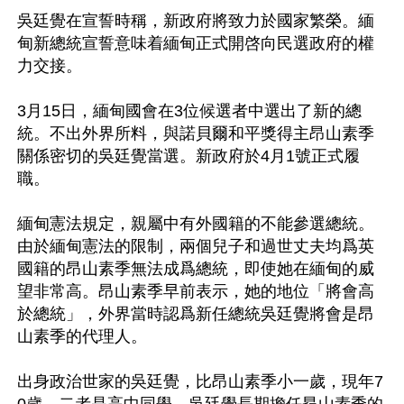
吳廷覺在宣誓時稱，新政府將致力於國家繁榮。緬
甸新總統宣誓意味着緬甸正式開啓向民選政府的權
力交接。

3月15日，緬甸國會在3位候選者中選出了新的總
統。不出外界所料，與諾貝爾和平獎得主昂山素季
關係密切的吳廷覺當選。新政府於4月1號正式履
職。

緬甸憲法規定，親屬中有外國籍的不能參選總統。
由於緬甸憲法的限制，兩個兒子和過世丈夫均爲英
國籍的昂山素季無法成爲總統，即使她在緬甸的威
望非常高。昂山素季早前表示，她的地位「將會高
於總統」，外界當時認爲新任總統吳廷覺將會是昂
山素季的代理人。

出身政治世家的吳廷覺，比昂山素季小一歲，現年7