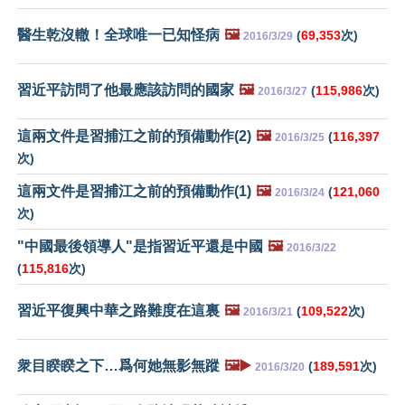
醫生乾沒轍！全球唯一已知怪病
🖼️
(
69,353
次)
2016/3/29
習近平訪問了他最應該訪問的國家
🖼️
(
115,986
次)
2016/3/27
這兩文件是習捕江之前的預備動作(2)
🖼️
(
116,397
2016/3/25
次)
這兩文件是習捕江之前的預備動作(1)
🖼️
(
121,060
2016/3/24
次)
"中國最後領導人"是指習近平還是中國
🖼️
2016/3/22
(
115,816
次)
習近平復興中華之路難度在這裏
🖼️
(
109,522
次)
2016/3/21
衆目睽睽之下…爲何她無影無蹤
🖼️▶️
(
189,591
次)
2016/3/20