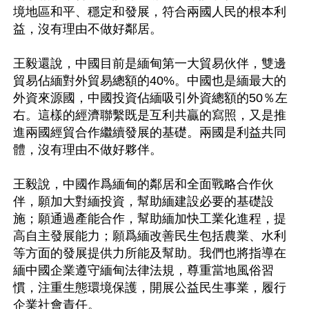
境地區和平、穩定和發展，符合兩國人民的根本利
益，沒有理由不做好鄰居。

王毅還說，中國目前是緬甸第一大貿易伙伴，雙邊
貿易佔緬對外貿易總額的40%。中國也是緬最大的
外資來源國，中國投資佔緬吸引外資總額的50％左
右。這樣的經濟聯繫既是互利共贏的寫照，又是推
進兩國經貿合作繼續發展的基礎。兩國是利益共同
體，沒有理由不做好夥伴。

王毅說，中國作爲緬甸的鄰居和全面戰略合作伙
伴，願加大對緬投資，幫助緬建設必要的基礎設
施；願通過產能合作，幫助緬加快工業化進程，提
高自主發展能力；願爲緬改善民生包括農業、水利
等方面的發展提供力所能及幫助。我們也將指導在
緬中國企業遵守緬甸法律法規，尊重當地風俗習
慣，注重生態環境保護，開展公益民生事業，履行
企業社會責任。
