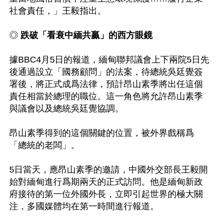
社會責任，」王毅指出。

◎ 
跌破「看衰中緬共贏」的西方眼鏡
據BBC4月5日的報道，緬甸聯邦議會上下兩院5日先
後通過設立「國務顧問」的法案，待總統吳廷覺簽
署後，將正式成爲法律，預計昂山素季將出任這個
責任相當於總理的職位。這一角色將允許昂山素季
與議會以及總統吳廷覺協調。

昂山素季得到的這個關鍵的位置，被外界戲稱爲
「總統的老闆」。

5日當天，應昂山素季的邀請，中國外交部長王毅開
始對緬甸進行爲期兩天的正式訪問。他是緬甸新政
府接待的第一位外國外長，立即引起世界的極大關
注，多國媒體均在第一時間進行報道。
