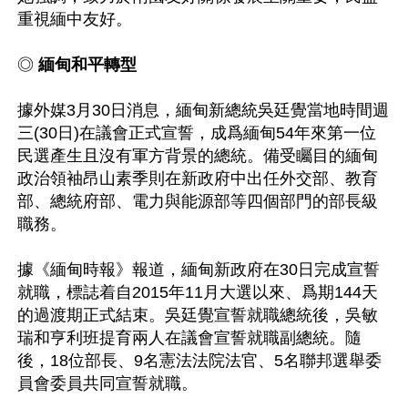
重視緬中友好。

◎ 
緬甸和平轉型
據外媒3月30日消息，緬甸新總統吳廷覺當地時間週
三(30日)在議會正式宣誓，成爲緬甸54年來第一位
民選產生且沒有軍方背景的總統。備受矚目的緬甸
政治領袖昂山素季則在新政府中出任外交部、教育
部、總統府部、電力與能源部等四個部門的部長級
職務。

據《緬甸時報》報道，緬甸新政府在30日完成宣誓
就職，標誌着自2015年11月大選以來、爲期144天
的過渡期正式結束。吳廷覺宣誓就職總統後，吳敏
瑞和亨利班提育兩人在議會宣誓就職副總統。隨
後，18位部長、9名憲法法院法官、5名聯邦選舉委
員會委員共同宣誓就職。
