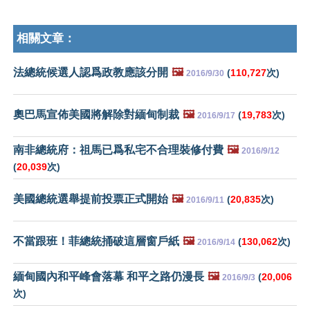
相關文章：
法總統候選人認爲政教應該分開
🖼️
(
110,727
次)
2016/9/30
奧巴馬宣佈美國將解除對緬甸制裁
🖼️
(
19,783
次)
2016/9/17
南非總統府：祖馬已爲私宅不合理裝修付費
🖼️
2016/9/12
(
20,039
次)
美國總統選舉提前投票正式開始
🖼️
(
20,835
次)
2016/9/11
不當跟班！菲總統捅破這層窗戶紙
🖼️
(
130,062
次)
2016/9/14
緬甸國內和平峰會落幕 和平之路仍漫長
🖼️
(
20,006
2016/9/3
次)