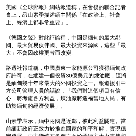
美國《全球郵報》網站報道稱，在會後的聯合記者
會上，昂山素季描述緬中關係「在政治上、社會
上、經濟上都非常重要」。

《德國之聲》對此評論稱，中國是緬甸的最大鄰
國、最大貿易伙伴國、最大投資來源國，這些「最
大」不會因政權更替而改變。

路透社報道稱，中國廣東一家能源公司獲得緬甸政
府許可，在緬建一個投資30億美元的煉油廠，這將
是緬甸幾十年來最大的外國投資之一。報道援引中
方公司管理人員的話說，「我們對這個項目有信
心，將考慮各方利益，煉油廠將造福當地人民，有
助於緬甸的經濟發展」。

山素季表示，緬中兩國是近鄰，彼此利益關連。當
前緬新政府正致力於推進國家的和平和解，實現穩