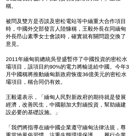
稱。

被問及雙方是否談及密松電站等中緬重大合作項目
時，中國外交部發言人陸慷稱，王毅外長在同緬甸
外長昂山素季女士會談時，確實就有關問題交換了
意見。

2011年緬甸前總統吳登盛暫停了中國投資的密松水
壩項目，該項目約90%的電力將輸送給中國。今年3
月中國稱將推動緬甸新政府恢復36億美元的密松水
壩項目，稱合同仍有效。

王毅還表示，「緬甸人民對新政府的期待就是發展
經濟，改善民生，中國願加大對緬投資，幫助緬建
設必要的基礎設施。」

「我們將指導在緬中國企業遵守緬甸法律法規，尊
重當地風俗習慣，注重生態環境保護……履行企業