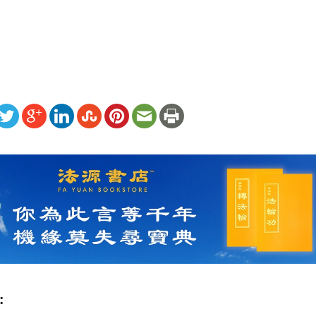
）
ww.renminbao.com/rmb/articles/2014/1/31/58915.html
: