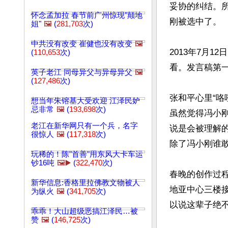
妥协的纠结。
怀念孟加拉 春节前广州惊现"颠地
刚被选中了。

姐"
🖼️
(
281,703
次)
中共没有改变 崔健也没有改变
🖼️
2013年7月
(
110,653
次)
看。发言稿第一
英子老江 同母异父与异母异父
🖼️
(
127,486
次)
张和平心里“咯
想当年朱镕基大受欢迎 江泽民妒
忌非常
🖼️
(
193,698
次)
虽然觉得冯小
老江在新华网只有一个兵，名字
说是会被理解
很惊人
🖼️
(
117,318
次)
除了冯小刚谁敢
玩稀的！陈"首善"用东风大卡车运
钞16吨
🖼️▶️
(
322,470
次)
春晚的创作过程
新华信息:香格里拉佛教文物被人
地亚中心三楼接
为纵火
🖼️
(
341,705
次)
以说这辈子绝不
乖乖！大山超级恶搞江泽民…被
赞
🖼️
(
146,725
次)