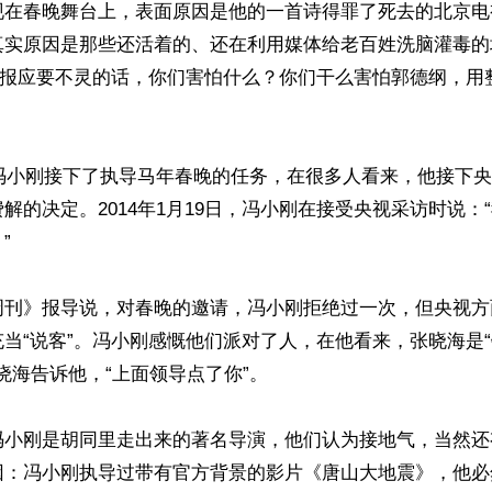
现在春晚舞台上，表面原因是他的一首诗得罪了死去的北京电
真实原因是那些还活着的、还在利用媒体给老百姓洗脑灌毒的
”。报应要不灵的话，你们害怕什么？你们干么害怕郭德纲，用
，冯小刚接下了执导马年春晚的任务，在很多人看来，他接下
解的决定。2014年1月19日，冯小刚在接受央视采访时说：


周刊》报导说，对春晚的邀请，冯小刚拒绝过一次，但央视方
当“说客”。冯小刚感慨他们派对了人，在他看来，张晓海是
晓海告诉他，“上面领导点了你”。

冯小刚是胡同里走出来的著名导演，他们认为接地气，当然还
因：冯小刚执导过带有官方背景的影片《唐山大地震》，他必