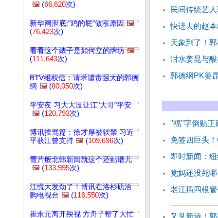
🖼️
(
66,620
次)
民间传统艺人
新华网泄底:"鸡的屁"傲涨原因
🖼️
快进去的赵本
(
76,423
次)
天象到了！郭
看看这个婊子是如何立的牌坊
🖼️
(
111,643
次)
泔水姜昆与酸
郭德纲PK姜
BTV维权信：请求谴责强大的郭德
纲
🖼️
(
80,050
次)
平安夜 习大大没让江"大哥"平安
🖼️
(
120,793
次)
"福"字倒贴
博讯挨骂篇：徐才厚被软禁 习近
免签四巨头！
平获江曾支持
🖼️
(
109,696
次)
即时新闻：纽
雪片般北韩新闻就这个还贴谱儿
🖼️
(
133,995
次)
党妈还没死哪
江慌大发劲了！博讯在洛杉矶洽
老江插四根管
购电视台
🖼️
(
116,550
次)
崔永元离开殃视 方舟子帮了大忙
又见新诗！郭