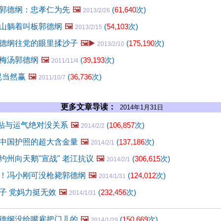
郭德纲：忠孝仁为先
🖼️
(
61,640
次)
2013/2/26
山躺着叫板郭德纲
🖼️
(
54,103
次)
2013/2/15
德纲往党的眼里揉沙子
🖼️▶️
(
175,190
次)
2013/2/10
梅汤郭德纲
🖼️
(
39,193
次)
2011/11/4
昆当然赢
🖼️
(
36,736
次)
2011/10/7
更多文章导读：
2014年1月31日
正贴与运气绝对没关系
🖼️
(
106,857
次)
2014/2/2
中国护照的超大含金量
🖼️
(
137,186
次)
2014/2/1
约州向天鹅"宣战" 老江抗议
🖼️
(
306,615
次)
2014/2/1
！冯小刚可没枪毙郭德纲
🖼️
(
124,012
次)
2014/1/31
子 党妈力挺无效
🖼️
(
232,456
次)
2014/1/31
德纲没给嘴雇把门儿的
🖼️
(
150,669
次)
2014/1/29