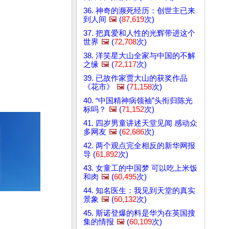
36. 神奇的濒死经历：创世主已来
到人间
🖼️
(
87,619
次)
37. 把真爱和人性的光辉带进这个
世界
🖼️
(
72,708
次)
38. 洋笑星大山全家与中国的不解
之缘
🖼️
(
72,117
次)
39. 已故作家贾大山的获奖作品
《花市》
🖼️
(
71,158
次)
40. “中国精神病领袖”头衔归陈光
标吗？
🖼️
(
71,152
次)
41. 四岁男童讲述天堂见闻 感动众
多网友
🖼️
(
62,686
次)
42. 两个观点完全相反的新华网报
导 (
61,892
次)
43. 女童工的中国梦 可以吃上米饭
和肉
🖼️
(
60,495
次)
44. 知名医生：我见到天堂的真实
景象
🖼️
(
60,132
次)
45. 斯诺登爆的料是华为在英国搜
集的情报
🖼️
(
60,109
次)