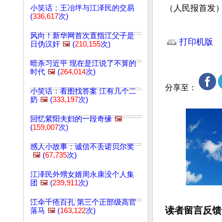
（人民报首发
小笑话：王冶坪与江泽民的交易
(
336,617
次)
文章网址: http://w
风向！新华网首次直指江父子是
打印机版
日伪汉奸
🖼️
(
210,155
次)
暗杀习近平 现在是江说了不算的
时代
🖼️
(
264,014
次)
分享至：
小笑话：看图找答案 江有几个二
奶
🖼️
(
333,197
次)
回忆紫阳夫妇的一段奇缘
🖼️
(
159,007
次)
感人小故事：诚信不丢诺贝尔奖
🖼️
(
67,735
次)
江泽民外甥女婿周永康没个人集
团
🖼️
(
239,911
次)
江伞千疮百孔 第三个正部级高官
读者留言反馈
落马
🖼️
(
163,122
次)