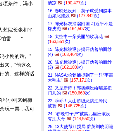
清凉
🖼️
(
190,477
次)
各项条件，冯小
16. 春晚还没到，英子就受到赵本
山如此摧残
🖼️
(
177,842
次)
17. 陈光标灰溜溜回国 习近平不是
橡皮泥
🖼️
(
164,507
次)
京人艺院长张和平
18. 太空中一朵美丽的玫瑰花
🖼️
雷……”

(
163,551
次)
19. 陈光标被逐步揭开伪善的面纱
(4)
🖼️
(
163,464
次)
冯小刚的话。”
20. 陈光标被逐步揭开伪善的面纱
出来，“他这么
(3)
🖼️
(
162,189
次)
行的。这样的话
21. NASA:哈勃捕捉到了一只“宇宙
大毛虫”
🖼️
(
157,171
次)
22. 又见新诗！郭德纲没给嘴雇把
门儿的
🖼️
(
150,669
次)
的冯小刚来到梅
23. 乖乖！大山超级恶搞江泽民…
被赞
🖼️
(
146,725
次)
业余玩一票，我可
24. "春晚钉子户"被窝儿里应该没
有江大哥
🖼️
(
144,550
次)
25. 13大使帮江搅局 驻英刘晓明蹦