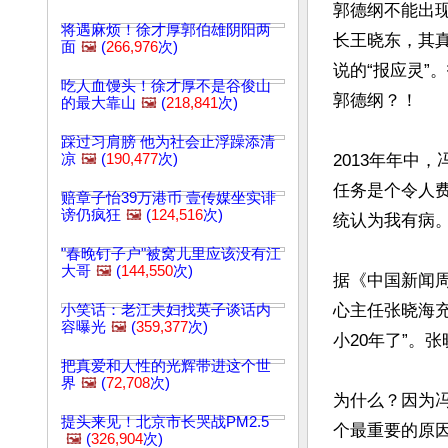
郭德纲不能出
将遇麻烦！徐才厚郭伯雄阴阳两
长王晓东，其
面
🖼️
(
266,976
次)
说的“报应灵
吃人血馒头！徐才厚不是谷俊山
郭德纲？！

的最大靠山
🖼️
(
218,841
次)
踩过习肩膀 他为社会止浮躁添清
凉
🖼️
(
190,477
次)
2013年年中
任务是个令人费
赔章子怡39万港币 壹传媒坐实诽
谤仍疯狂
🖼️
(
124,516
次)
统认为我有病。”
"春晚钉子户"被窝儿里应该没有江
大哥
🖼️
(
144,550
次)
据《中国新闻
心主任张晓海充
小笑话：老江夫妇找英子谈话内
容曝光
🖼️
(
359,377
次)
小20年了”。张
把真爱和人性的光辉带进这个世
界
🖼️
(
72,708
次)
为什么？因为
提头来见！北京市长哭战PM2.5
个最重要的原
🖼️
(
326,904
次)