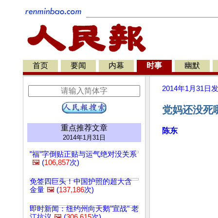
首页
要闻
内幕
时事
幽默
2014年1月31日
党妈还没死
重点推荐文章
陈东
2014年1月31日
"福"字倒贴正贴与运气绝对没关系
🖼️
(
106,857
次)
免签四巨头！中国护照的超大含
金量
🖼️
(
137,186
次)
即时新闻：纽约州向天鹅"宣战" 老
江抗议
🖼️
(
306,615
次)