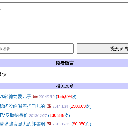
读者留言
反馈。
相关文章
vs郭德纲爱儿子
🖼️
(
155,694
次)
2014/2/10
德纲没给嘴雇把门儿的
🖼️
(
150,669
次)
2014/1/29
BTV反助抬身价
(
130,348
次)
2013/12/27
：请求谴责强大的郭德纲
🖼️
(
80,050
次)
2013/12/25