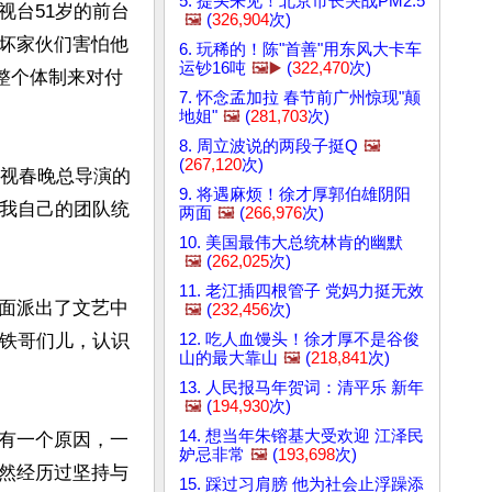
5. 提头来见！北京市长哭战PM2.5
视台51岁的前台
🖼️
(
326,904
次)
坏家伙们害怕他
6. 玩稀的！陈"首善"用东风大卡车
运钞16吨
🖼️▶️
(
322,470
次)
整个体制来对付
7. 怀念孟加拉 春节前广州惊现"颠
地姐"
🖼️
(
281,703
次)
8. 周立波说的两段子挺Q
🖼️
(
267,120
次)
央视春晚总导演的
9. 将遇麻烦！徐才厚郭伯雄阴阳
“我自己的团队统
两面
🖼️
(
266,976
次)
10. 美国最伟大总统林肯的幽默
🖼️
(
262,025
次)
11. 老江插四根管子 党妈力挺无效
面派出了文艺中
🖼️
(
232,456
次)
12. 吃人血馒头！徐才厚不是谷俊
“铁哥们儿，认识
山的最大靠山
🖼️
(
218,841
次)
13. 人民报马年贺词：清平乐 新年
🖼️
(
194,930
次)
14. 想当年朱镕基大受欢迎 江泽民
有一个原因，一
妒忌非常
🖼️
(
193,698
次)
然经历过坚持与
15. 踩过习肩膀 他为社会止浮躁添