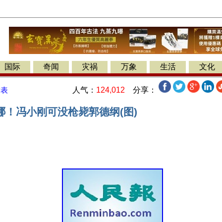
国际
奇闻
灾祸
万象
生活
文化
人气：
124,012
分享：
发表
哪！冯小刚可没枪毙郭德纲(图)