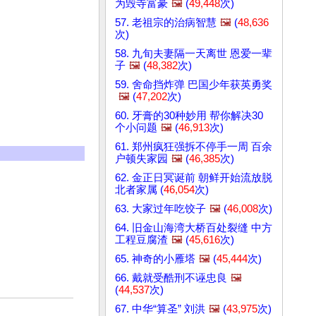
为毁寺富豪
🖼️
(
49,448
次)
57. 老祖宗的治病智慧
🖼️
(
48,636
次)
58. 九旬夫妻隔一天离世 恩爱一辈
子
🖼️
(
48,382
次)
59. 舍命挡炸弹 巴国少年获英勇奖
🖼️
(
47,202
次)
60. 牙膏的30种妙用 帮你解决30
个小问题
🖼️
(
46,913
次)
61. 郑州疯狂强拆不停手一周 百余
户顿失家园
🖼️
(
46,385
次)
62. 金正日冥诞前 朝鲜开始流放脱
北者家属 (
46,054
次)
63. 大家过年吃饺子
🖼️
(
46,008
次)
64. 旧金山海湾大桥百处裂缝 中方
工程豆腐渣
🖼️
(
45,616
次)
65. 神奇的小雁塔
🖼️
(
45,444
次)
66. 戴就受酷刑不诬忠良
🖼️
(
44,537
次)
67. 中华“算圣” 刘洪
🖼️
(
43,975
次)