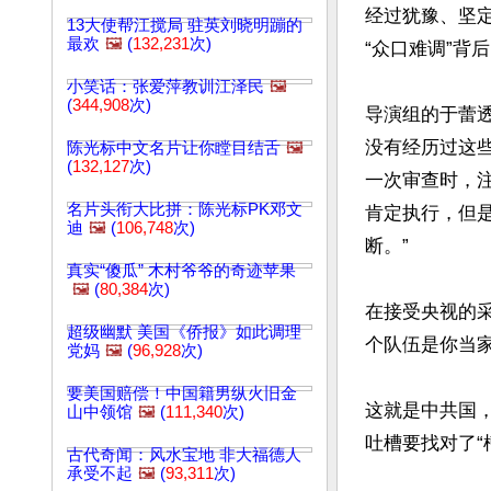
经过犹豫、坚
13大使帮江搅局 驻英刘晓明蹦的
最欢
🖼️
(
132,231
次)
“众口难调”背后
小笑话：张爱萍教训江泽民
🖼️
(
344,908
次)
导演组的于蕾透
没有经历过这
陈光标中文名片让你瞠目结舌
🖼️
(
132,127
次)
一次审查时，
名片头衔大比拼：陈光标PK邓文
肯定执行，但
迪
🖼️
(
106,748
次)
断。”

真实“傻瓜” 木村爷爷的奇迹苹果
🖼️
(
80,384
次)
在接受央视的
超级幽默 美国《侨报》如此调理
个队伍是你当家
党妈
🖼️
(
96,928
次)
要美国赔偿！中国籍男纵火旧金
这就是中共国
山中领馆
🖼️
(
111,340
次)
吐槽要找对了“槽
古代奇闻：风水宝地 非大福德人
承受不起
🖼️
(
93,311
次)