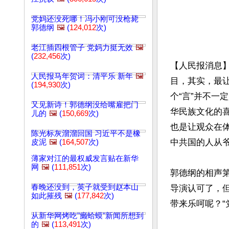
党妈还没死哪！冯小刚可没枪毙
郭德纲
🖼️
(
124,012
次)
老江插四根管子 党妈力挺无效
🖼️
(
232,456
次)
【人民报消息
人民报马年贺词：清平乐 新年
🖼️
目，其实，最
(
194,930
次)
个“言”并不
又见新诗！郭德纲没给嘴雇把门
华民族文化的
儿的
🖼️
(
150,669
次)
也是让观众在
陈光标灰溜溜回国 习近平不是橡
中共国的人从
皮泥
🖼️
(
164,507
次)
薄家对江的最权威发言贴在新华
网
🖼️
(
111,851
次)
郭德纲的相声
春晚还没到，英子就受到赵本山
导演认可了，
如此摧残
🖼️
(
177,842
次)
带来乐呵呢？“
从新华网烤吃"癞蛤蟆"新闻所想到
的
🖼️
(
113,491
次)