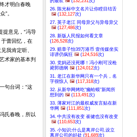
的最欢
🖼️
(
132,231
次)
终才明白春晚
26. 陈光标中文名片让你瞠目结舌
”。

🖼️
(
132,127
次)
27. 英子老江 同母异父与异母异父
🖼️
(
127,486
次)
提提意见，“冯导
28. 新版人民报如何看文章
。于蕾回忆，在
(
126,528
次)
29. 赔章子怡39万港币 壹传媒坐实
意见我肯定听、
诽谤仍疯狂
🖼️
(
124,516
次)
艺术家的基本判
30. 党妈还没死哪！冯小刚可没枪
毙郭德纲
🖼️
(
124,012
次)
31. 老江在新华网只有一个兵，名
字很惊人
🖼️
(
117,318
次)
一句台词：“这
32. 从新华网烤吃"癞蛤蟆"新闻所
想到的
🖼️
(
113,491
次)
33. 薄家对江的最权威发言贴在新
华网
🖼️
(
111,851
次)
冯氏春晚，所以
34. 中共没有改变 崔健也没有改变
🖼️
(
110,653
次)
35. 小知识:什么是离岸公司,设立
离岸公司的好处 (
91,689
次)