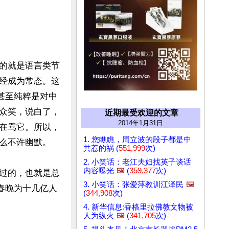
的就是语言类节
经成为常态。这
甚至纯粹是对中
众笑，说白了，
近期最受欢迎的文章
2014年1月31日
在骂它。所以，
1. 您瞧瞧，周立波的段子都是中
么不许幽默。

共惹的祸 (
551,999
次)
2. 小笑话：老江夫妇找英子谈话
内容曝光
🖼️
(
359,377
次)
过的，也就是总
3. 小笑话：张爱萍教训江泽民
🖼️
春晚为十几亿人
(
344,908
次)
4. 新华信息:香格里拉佛教文物被
人为纵火
🖼️
(
341,705
次)