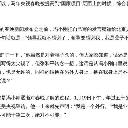
所以，马年央视春晚被提高到“国家项目”层面上的时候，综合
12日的春晚新闻发布会之前，冯小刚把自己写的发言稿递给北
句话就是：“领导我就不感谢了，领导要感谢我，我是聋子不怕
噔”了一下，“他虽然是对着稿子念的，但大家都知道，话还是
刚写得太尖锐了，但张和平转念一想，这话是从冯小刚口里说
的，也是允许的。同样的话换在另外人身上，换在我身上是不
说？”

是冯小刚逐渐对春晚了解的过程。1月19日下午，年过五十
受央视采访。他一上来就先声明：“我是一个外行。”“我是
可能干第二次，绝对不可能。”
