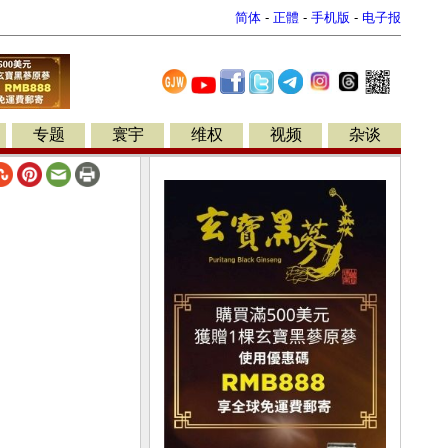
简体
-
正體
-
手机版
-
电子报
专题
寰宇
维权
视频
杂谈