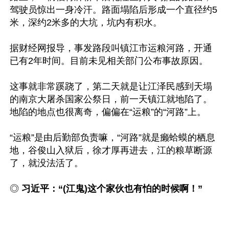
驾驶员惊出一身冷汗。路面塌陷后形成一个直径约5
米，深约2米多的大坑，坑内有积水。

据财经网报导，事发路段叫镇江市运粮河路，开通
已有2年时间。目前未见相关部门公布事故原因。

这事就非常蹊跷了，第二天就是让江泽民感到天塌
的南京大屠杀国家公祭日，前一天镇江就地陷了。
地陷的地点也很离奇，偏偏在“运粮”的“河路”上。

“运粮”是由后勤部负责嘛，“河路”就是癞蛤蟆的栖息
地，谷俊山入狱后，徐才厚再进去，江的粮草断源
了，就没法活了。

◎ 
习近平：“(江鬼)这个家伙也有怕的时候啊！”