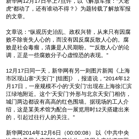
新华网12月17日早上7点许，以《解放军报：“大老
虎”都动了，还有谁动不得？》为题转载了解放军报
的文章。

文章说：“纵观历史治乱、政权兴替，从来只有因腐
败不除丧失人心的，而没有因反腐反散人心的。腐
败是社会毒瘤，清廉是人民期盼。”“‘反散人心’的论
调，正是一些腐败分子心虚惶恐的表现。”

12月17日同一天，新华网有另一则图片新闻《上海
市区现山寨“天安门” [组图]》，报道说，“2014年12
月17日，一座规模不小的‘天安门’出现在上海徐汇滨
江绿地附近。这个‘天安门’外形与北京天安门相仿，
城门两边都设有高高的红色围墙。据现场的工人介
绍，这是某美术馆为配合一展览用时12天搭建出来
的，引起过往行人的关注。”

新华网2014年12月6日（00:00:08） 以《中共中央