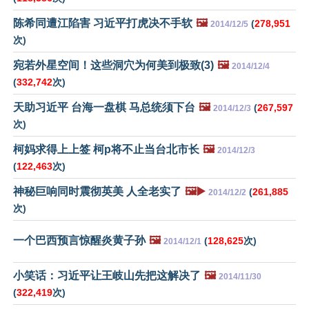
陈希同遭江陷害 习近平打虎决不手软
🖼️
(
278,951
2014/12/5
次)
宛若外星空间！这些洞穴为何美到极致(3)
🖼️
2014/12/4
(
332,742
次)
天助习近平 台海一盘棋 马总统须下台
🖼️
(
267,597
2014/12/3
次)
柯妈求得上上签 柯p将不止当台北市长
🖼️
2014/12/3
(
122,463
次)
神秘巨响同时震彻英美 人全老实了
🖼️▶️
(
261,885
2014/12/2
次)
一个巴西预言惊醒炎黄子孙
🖼️
(
128,625
次)
2014/12/1
小笑话：习近平让王岐山先把这解决了
🖼️
2014/11/30
(
322,419
次)