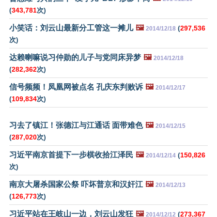
(
343,781
次)
小笑话：刘云山最新分工管这一摊儿
🖼️
(
297,536
2014/12/18
次)
达赖喇嘛说习仲勋的儿子与党同床异梦
🖼️
2014/12/18
(
282,362
次)
信号频频！凤凰网被点名 孔庆东判败诉
🖼️
2014/12/17
(
109,834
次)
习去了镇江！张德江与江通话 面带难色
🖼️
2014/12/15
(
287,020
次)
习近平南京首提下一步棋收拾江泽民
🖼️
(
150,826
2014/12/14
次)
南京大屠杀国家公祭 吓坏普京和汉奸江
🖼️
2014/12/13
(
126,773
次)
习近平站在王岐山一边，刘云山发狂
🖼️
(
273,367
2014/12/12