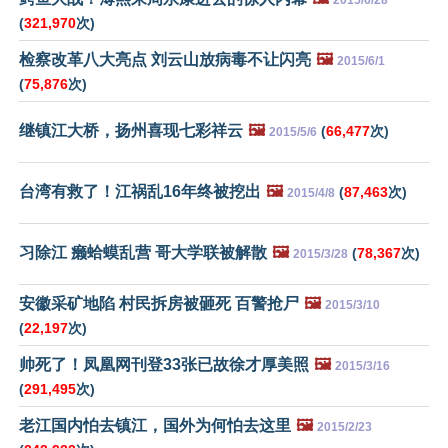
2015/6/28
(
321,970
次)
检察改革八大亮点 刘云山放病毒不让闪亮
🖼️
2015/6/1
(
75,876
次)
继镇江大桥，扬州喜现七彩祥云
🖼️
(
66,477
次)
2015/5/6
台湾有救了！江祸乱16年终被挖出
🖼️
(
87,463
次)
2015/4/8
习除江 癞蛤蟆乱营 哥大学联被解散
🖼️
(
78,367
次)
2015/3/28
安徽采矿地陷 村民拆房被砸死 百警抢尸
🖼️
2015/3/10
(
22,197
次)
帅死了！凤凰网刊登33张已故徐才厚美照
🖼️
2015/3/16
(
291,495
次)
老江国内怕去镇江，国外为何怕去这里
🖼️
2015/2/23