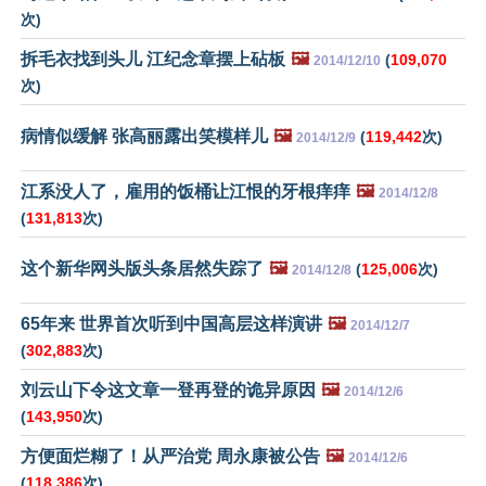
次)
拆毛衣找到头儿 江纪念章摆上砧板
🖼️
(
109,070
2014/12/10
次)
病情似缓解 张高丽露出笑模样儿
🖼️
(
119,442
次)
2014/12/9
江系没人了，雇用的饭桶让江恨的牙根痒痒
🖼️
2014/12/8
(
131,813
次)
这个新华网头版头条居然失踪了
🖼️
(
125,006
次)
2014/12/8
65年来 世界首次听到中国高层这样演讲
🖼️
2014/12/7
(
302,883
次)
刘云山下令这文章一登再登的诡异原因
🖼️
2014/12/6
(
143,950
次)
方便面烂糊了！从严治党 周永康被公告
🖼️
2014/12/6
(
118,386
次)