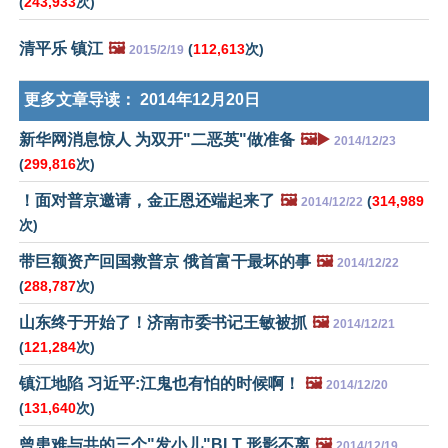
(
243,933
次)
清平乐 镇江
🖼️
(
112,613
次)
2015/2/19
更多文章导读：
2014年12月20日
新华网消息惊人 为双开"二恶英"做准备
🖼️▶️
2014/12/23
(
299,816
次)
！面对普京邀请，金正恩还端起来了
🖼️
(
314,989
2014/12/22
次)
带巨额资产回国救普京 俄首富干最坏的事
🖼️
2014/12/22
(
288,787
次)
山东终于开始了！济南市委书记王敏被抓
🖼️
2014/12/21
(
121,284
次)
镇江地陷 习近平:江鬼也有怕的时候啊！
🖼️
2014/12/20
(
131,640
次)
曾患难与共的三个"发小儿"BLT 形影不离
🖼️
2014/12/19