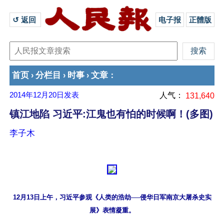
↺ 返回 
电子报
正體版
首页
分栏目
时事
文章
›
›
›
：
2014年12月20日
发表
人气：
131,640
镇江地陷 习近平:江鬼也有怕的时候啊！(多图)
李子木
12月13日上午，习近平参观《人类的浩劫──侵华日军南京大屠杀史实
展》表情凝重。