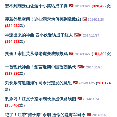
想不到刘云山让这个小笑话成了真
🖼️
(
328,422
次)
2014/11/29
宛若外星空间！这些洞穴为何美到极致(2)
🖼️
2014/11/28
(
324,232
次)
神速出来的神曲 四小伙受访成了红人
🖼️▶️
2014/11/27
(
194,738
次)
笑歪！宋祖英从母老虎变成颤颤鸡
🖼️
(
151,302
次)
2014/11/27
一首现代神曲！预言近期中国改朝换代
🖼️▶️
2014/11/26
(
317,792
次)
刘长乐有追随海军司令张定发的意思
🖼️
(
261,174
2014/11/25
次)
刺杀习！江父子指示刘长乐提供路线图
🖼️
2014/11/24
(
155,452
次)
绝了！江带"婊子陈"杀胡 送命的是海军司令
🖼️
2014/11/23