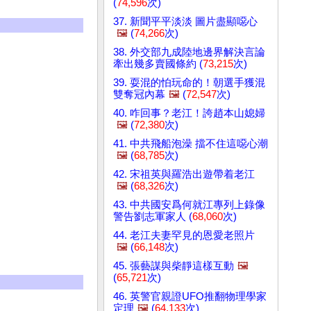
(
74,596
次)
37. 新聞平平淡淡 圖片盡顯噁心
🖼️
(
74,266
次)
38. 外交部九成陸地邊界解決言論
牽出幾多賣國條約 (
73,215
次)
39. 耍混的怕玩命的！朝選手獲混
雙奪冠內幕
🖼️
(
72,547
次)
40. 咋回事？老江！誇趙本山媳婦
🖼️
(
72,380
次)
41. 中共飛船泡澡 擋不住這噁心潮
🖼️
(
68,785
次)
42. 宋祖英與羅浩出遊帶着老江
🖼️
(
68,326
次)
43. 中共國安爲何就江專列上錄像
警告劉志軍家人 (
68,060
次)
44. 老江夫妻罕見的恩愛老照片
🖼️
(
66,148
次)
45. 張藝謀與柴靜這樣互動
🖼️
(
65,721
次)
46. 英警官親證UFO推翻物理學家
定理
🖼️
(
64,133
次)