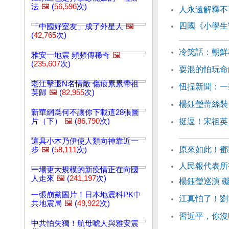
法
🖼️
(
56,596
次)
人永遠解釋不
四國《小學生
「中國好室友」成了外星人
🖼️
(
42,765
次)
冷笑話：朝鮮
雅安一地震 頻頻傳稀奇
🖼️
(
235,607
次)
耍混的怕玩命
老江擊退N名情敵 傷痕累累帶祖
忸捏新聞：一
英歸
🖼️
(
82,955
次)
楊鈺瑩蕾絲裝
新華網爲何不讓你下載這28張圖
片（下）
🖼️
(
86,790
次)
挺逗！宋祖英
這具小木乃伊使人類向神靠近一
原來如此！鄧
步
🖼️
(
58,111
次)
人民報代表所
一場更大規模的新疫情正在向國
人走來
🖼️
(
241,197
次)
楊鈺瑩巡演 
一張崩黨圖片！日本地震科PK中
江真怕了！劉
共地震局
🖼️
(
49,922
次)
習近平，你沒
中共怕失獨！航母唬人與雅安震