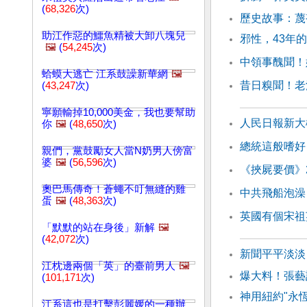
(
68,326
次)
歷史故事：蔑
助江作惡的鱷魚精被大卸八塊兒
邪性，43年
🖼️
(
54,245
次)
中領事醜聞！
蛤蟆大逃亡 江系鼓譟新華網
🖼️
昔日糗聞！老
(
43,247
次)
寧願輸掉10,000美金，我也要幫助
人民日報新大
你
🖼️
(
48,650
次)
總統這般嗜好
親們，黨鼓勵女人當N奶男人傍富
婆
🖼️
(
56,596
次)
《挾屍要價》
奧巴馬傳奇！蒼蠅不叮無縫的雞
中共飛船泡澡
蛋
🖼️
(
48,363
次)
英國有個宋祖
「默默的站在身後」新解
🖼️
(
42,072
次)
新聞平平淡淡
江枕邊兩個「英」的臺前男人
🖼️
爆大料！張藝
(
101,171
次)
神用紐約"永
江系這也是打擊彭麗媛的一種辦