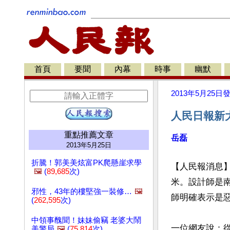
首頁
要聞
內幕
時事
幽默
2013年5月25日
人民日報新
重點推薦文章
岳磊
2013年5月25日
折騰！郭美美炫富PK爬懸崖求學
【人民報消息】
🖼️
(
89,685
次)
米。設計師是
邪性，43年的樓堅強一裝修…
🖼️
師明確表示是惡
(
262,595
次)
中領事醜聞！妹妹偷竊 老婆大鬧
一位網友說：
美警局
🖼️
(
75,814
次)