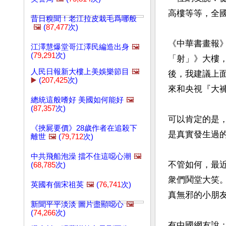
高樓等等，全
昔日糗聞！老江拉皮栽毛爲哪般
🖼️
(
87,477
次)
《中華書畫報
江澤慧爆堂哥江澤民編造出身
🖼️
(
79,291
次)
「射」》大樓
人民日報新大樓上美娛樂節目
🖼️
後，我建議上
▶️
(
207,425
次)
來和央視『大褲
總統這般嗜好 美國如何能好
🖼️
(
87,357
次)
可以肯定的是，
《挾屍要價》28歲作者在追殺下
是真實發生過的
離世
🖼️
(
79,712
次)
中共飛船泡澡 擋不住這噁心潮
🖼️
不管如何，最
(
68,785
次)
衆們鬨堂大笑
英國有個宋祖英
🖼️
(
76,741
次)
真無邪的小朋
新聞平平淡淡 圖片盡顯噁心
🖼️
(
74,266
次)