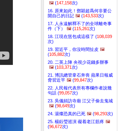
🖼️
(
147,158
次)
16. 原來如此！鄧穎超爲何非要公
開自己的日記
🖼️
(
143,533
次)
17. 人永遠解釋不了的全球離奇事
件（下）
🖼️
(
115,261
次)
18. 江現在慫包成這樣了 (
108,039
次)
19. 習近平，你沒時間扯皮
🖼️
(
105,882
次)
20. 二英上陣 央視少花錢多辦事
🖼️
(
103,371
次)
21. 博訊總管韋石奔喪 蘋果日報威
脅習近平
🖼️
(
99,847
次)
22. 人民報代表所有專欄作者說幾
句話 (
99,057
次)
23. 吳儀頻訪寺廟 江父子偷去鬼城
🖼️
(
98,649
次)
24. 湯燦恐真的已死
🖼️
(
98,293
次)
25. 楊鈺瑩巡演 礙着老江筋疼
🖼️
(
96,672
次)