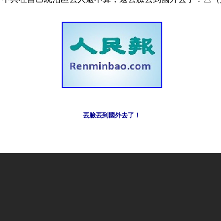
丟臉丟到國外去了！