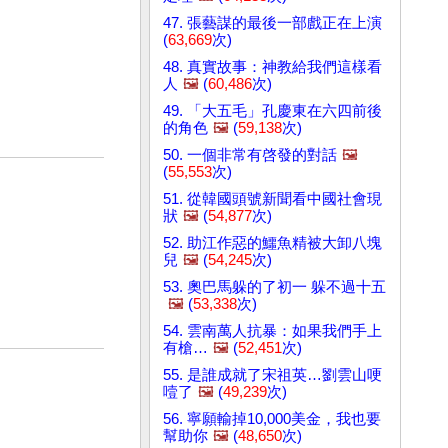
47. 張藝謀的最後一部戲正在上演
(
63,669
次)
48. 真實故事：神教給我們這樣看
人
🖼️
(
60,486
次)
49. 「大五毛」孔慶東在六四前後
的角色
🖼️
(
59,138
次)
50. 一個非常有啓發的對話
🖼️
(
55,553
次)
51. 從韓國頭號新聞看中國社會現
狀
🖼️
(
54,877
次)
52. 助江作惡的鱷魚精被大卸八塊
兒
🖼️
(
54,245
次)
53. 奧巴馬躲的了初一 躲不過十五
🖼️
(
53,338
次)
54. 雲南萬人抗暴：如果我們手上
有槍…
🖼️
(
52,451
次)
55. 是誰成就了宋祖英…劉雲山哽
噎了
🖼️
(
49,239
次)
56. 寧願輸掉10,000美金，我也要
幫助你
🖼️
(
48,650
次)