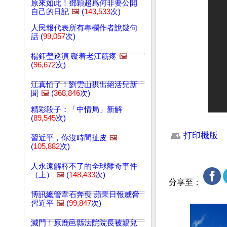
原來如此！鄧穎超爲何非要公開
自己的日記
🖼️
(
143,533
次)
人民報代表所有專欄作者說幾句
話 (
99,057
次)
楊鈺瑩巡演 礙着老江筋疼
🖼️
(
96,672
次)
江真怕了！劉雲山拱出絕活兒新
聞
🖼️
(
368,846
次)
精彩段子：「中情局」新解
(
89,545
次)
文章網址: http://w
打印機版
習近平，你沒時間扯皮
🖼️
(
105,882
次)
人永遠解釋不了的全球離奇事件
（上）
🖼️
(
148,433
次)
分享至：
博訊總管韋石奔喪 蘋果日報威脅
習近平
🖼️
(
99,847
次)
滅門！原鹿邑縣法院院長被親兒