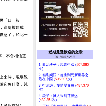
民「日」報
，這鳥樓建成
創意了，如此一
近期最受歡迎的文章
事，不會相信這
2013年5月25日
1. 政治段子：現實中國 (
507,860
次)
2. 精彩網語：從生到死新世界之
出來時，現場觀
最在中國 (
506,907
次)
說它象什麼，純
3. 打油詩：愛情變奏曲 (
487,379
次)
4. 段子：國人豈能這麼慫
(
482,351
次)