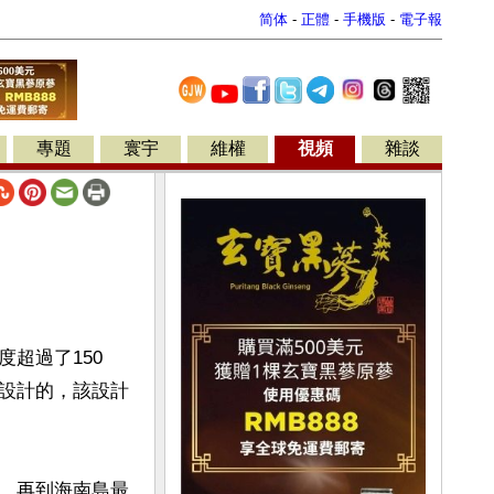
简体
-
正體
-
手機版
-
電子報
專題
寰宇
維權
視頻
雜談
超過了150
設計的，該設計
，再到海南島最