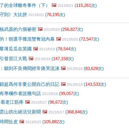
了的全球離奇事件（下）
🖼️
(
115,261
次)
2013/5/21
守則》大比拼
(
76,195
次)
2013/5/21
核武器的六個祕密
🖼️
(
256,827
次)
2013/5/20
的！朝選手獲混雙奪冠內幕
🖼️
(
72,547
次)
2013/5/20
羣薄瓜瓜在英國
🖼️
(
78,544
次)
2013/5/19
引發習江大戰
🖼️
(
147,158
次)
2013/5/19
：聽到不良傳聞經常痛哭流涕
🖼️
(
83,628
次)
2013/5/18
穎超爲何非要公開自己的日記
🖼️
(
143,533
次)
2013/5/18
有專欄作者說幾句話
(
99,057
次)
2013/5/18
礙着老江筋疼
🖼️
(
96,672
次)
2013/5/17
雲山拱出絕活兒新聞
🖼️
(
368,846
次)
2013/5/17
時間扯皮
🖼️
(
105,882
次)
2013/5/15