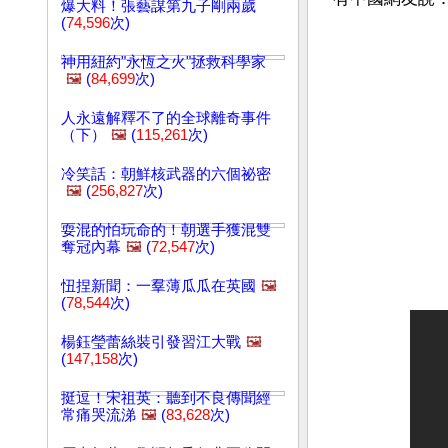
爆大料！張藝謀第九子剛兩歲
(
74,596
次)
神用紐約"永恆之火"拯救科學家
🖼️
(
84,699
次)
人永遠解釋不了的全球離奇事件
（下）
🖼️
(
115,261
次)
冷笑話：朝鮮核武器的六個祕密
🖼️
(
256,827
次)
耍混的怕玩命的！朝選手獲混雙
奪冠內幕
🖼️
(
72,547
次)
忸捏新聞：一羣薄瓜瓜在英國
🖼️
(
78,544
次)
楊鈺瑩蕾絲裝引發習江大戰
🖼️
(
147,158
次)
挺逗！宋祖英：聽到不良傳聞經
常痛哭流涕
🖼️
(
83,628
次)