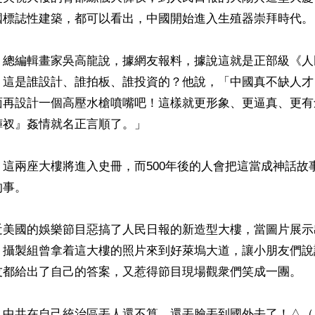
國標誌性建築，都可以看出，中國開始進入生殖器崇拜時代。

》總編輯畫家吳高龍說，據網友報料，據說這就是正部級《人
，這是誰設計、誰拍板、誰投資的？他說，「中國真不缺人才
面再設計一個高壓水槍噴嘴吧！這樣就更形象、更逼真、更有
衩』姦情就名正言順了。」

這兩座大樓將進入史冊，而500年後的人會把這當成神話故
事。

近美國的娛樂節目惡搞了人民日報的新造型大樓，當圖片展示
。攝製組曾拿着這大樓的照片來到好萊塢大道，讓小朋友們說
友都給出了自己的答案，又惹得節目現場觀衆們笑成一團。
