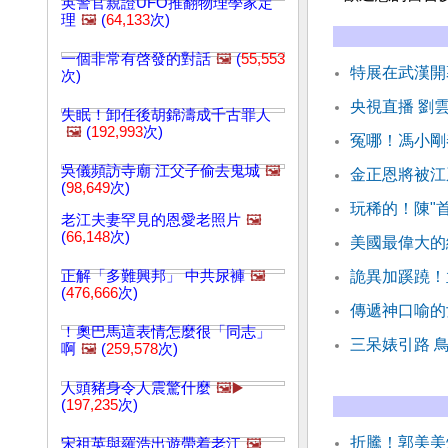
英警官親證UFO推翻物理學家定
理
🖼️
(
64,133
次)
一個非常有啓發的對話
🖼️
(
55,553
特展在武漢開
次)
央視直播 劉
失眠！卸任後胡錦濤成千古罪人
🖼️
(
192,993
次)
冤哪！馮小剛
吳儀頻訪寺廟 江父子偷去鬼城
🖼️
金正恩將被江
(
98,649
次)
玩稀的！陳"
老江夫妻罕見的恩愛老照片
🖼️
(
66,148
次)
美國最偉大的
正解「多難興邦」 中共尿褲
🖼️
詭異加蹊蹺！
(
476,666
次)
傳遞神口喻的
！奧巴馬這表情怎麼很「同志」
三呆婊引路 
啊
🖼️
(
259,578
次)
人頭豬身令人震驚什麼
🖼️▶️
(
197,235
次)
折騰！郭美美
宋祖英與羅浩出遊帶着老江
🖼️