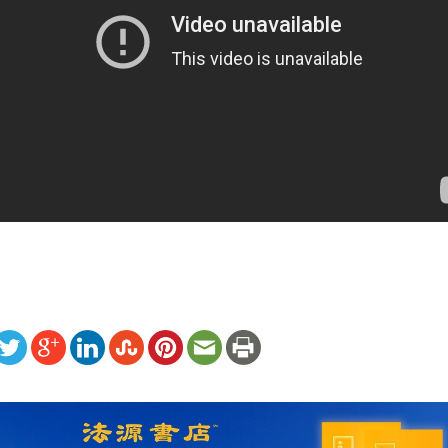
ww.renminbao.com/rmb/articles/2013/5/25/58256b.html