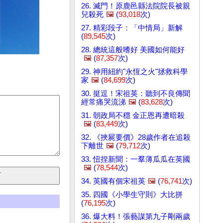
26. 滅門！原鹿邑縣法院院長被親
兒殺死
🖼️
(
93,018
次)
27. 精彩段子：「中情局」新解
(
89,545
次)
28. 總統這般嗜好 美國如何能好
🖼️
(
87,357
次)
29. 神用紐約"永恆之火"拯救科學
家
🖼️
(
84,699
次)
30. 挺逗！宋祖英：聽到不良傳聞
經常痛哭流涕
🖼️
(
83,628
次)
31. 朝政局不穩 金正恩再遭暗殺
🖼️
(
83,449
次)
32. 《挾屍要價》28歲作者在追殺
下離世
🖼️
(
79,712
次)
33. 忸捏新聞：一羣薄瓜瓜在英國
🖼️
(
78,544
次)
34. 英國有個宋祖英
🖼️
(
76,741
次)
35. 四國《小學生守則》大比拼
(
76,195
次)
36. 爆大料！張藝謀第九子剛兩歲