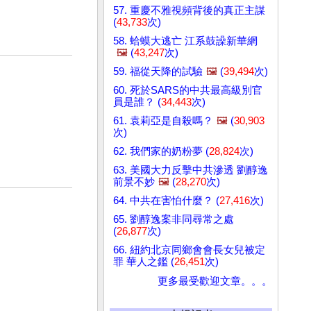
57. 重慶不雅視頻背後的真正主謀
(
43,733
次)
58. 蛤蟆大逃亡 江系鼓譟新華網
🖼️
(
43,247
次)
59. 福從天降的試驗
🖼️
(
39,494
次)
60. 死於SARS的中共最高級別官
員是誰？ (
34,443
次)
61. 袁莉亞是自殺嗎？
🖼️
(
30,903
次)
62. 我們家的奶粉夢 (
28,824
次)
63. 美國大力反擊中共滲透 劉醇逸
前景不妙
🖼️
(
28,270
次)
64. 中共在害怕什麼？ (
27,416
次)
65. 劉醇逸案非同尋常之處
(
26,877
次)
66. 紐約北京同鄉會會長女兒被定
罪 華人之鑑 (
26,451
次)
更多最受歡迎文章。。。