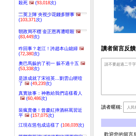
殺死
🖼️
(
93,018
次)
二英上陣 央視少花錢多辦事
🖼️
(
103,371
次)
朝政局不穩 金正恩再遭暗殺
🖼️
(
83,449
次)
讀者留言反饋
咋回事？老江！誇趙本山媳婦
🖼️
(
72,380
次)
奧巴馬躲的了初一 躲不過十五
🖼️
(
53,338
次)
是誰成就了宋祖英…劉雲山哽噎
了
🖼️
(
49,239
次)
真實故事：神教給我們這樣看人
🖼️
(
60,486
次)
讀者暱稱:
裝瘋賣傻！曾慶紅摔酒杯罵習近
平
🖼️
(
157,075
次)
江現在慫包成這樣了 (
108,039
次)
歡迎您的留言