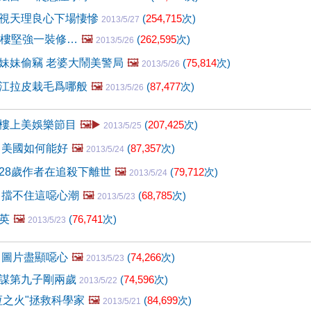
視天理良心下場悽慘
(
254,715
次)
2013/5/27
的樓堅強一裝修…
🖼️
(
262,595
次)
2013/5/26
妹妹偷竊 老婆大鬧美警局
🖼️
(
75,814
次)
2013/5/26
江拉皮栽毛爲哪般
🖼️
(
87,477
次)
2013/5/26
樓上美娛樂節目
🖼️▶️
(
207,425
次)
2013/5/25
 美國如何能好
🖼️
(
87,357
次)
2013/5/24
28歲作者在追殺下離世
🖼️
(
79,712
次)
2013/5/24
 擋不住這噁心潮
🖼️
(
68,785
次)
2013/5/23
英
🖼️
(
76,741
次)
2013/5/23
 圖片盡顯噁心
🖼️
(
74,266
次)
2013/5/23
謀第九子剛兩歲
(
74,596
次)
2013/5/22
恆之火"拯救科學家
🖼️
(
84,699
次)
2013/5/21