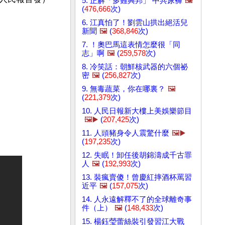
5. 正解「多難興邦」 中共尿褲
🖼️
(
476,666
次)
6. 江真怕了！劉雲山拱出絕活兒
新聞
🖼️
(
368,846
次)
7. ！奧巴馬這表情怎麼很「同
志」啊
🖼️
(
259,578
次)
8. 冷笑話：朝鮮核武器的六個祕
密
🖼️
(
256,827
次)
9. 無毒蔬菜，你在哪裏？
🖼️
(
221,379
次)
10. 人民日報新大樓上美娛樂節目
🖼️▶️
(
207,425
次)
11. 人頭豬身令人震驚什麼
🖼️▶️
(
197,235
次)
12. 失眠！卸任後胡錦濤成千古罪
人
🖼️
(
192,993
次)
13. 裝瘋賣傻！曾慶紅摔酒杯罵習
近平
🖼️
(
157,075
次)
14. 人永遠解釋不了的全球離奇事
件（上）
🖼️
(
148,433
次)
15. 楊鈺瑩蕾絲裝引發習江大戰