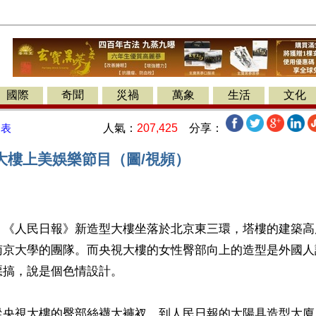
國際
奇聞
災禍
萬象
生活
文化
人氣：
207,425
分享：
發表
大樓上美娛樂節目（圖/視頻）
《人民日報》新造型大樓坐落於北京東三環，塔樓的建築高度
南京大學的團隊。而央視大樓的女性臀部向上的造型是外國人
搞，說是個色情設計。

從央視大樓的臀部絲襪大褲衩，到人民日報的大陽具造型大廈