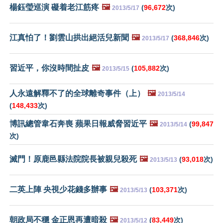
楊鈺瑩巡演 礙着老江筋疼
🖼️
(
96,672
次)
2013/5/17
江真怕了！劉雲山拱出絕活兒新聞
🖼️
(
368,846
次)
2013/5/17
習近平，你沒時間扯皮
🖼️
(
105,882
次)
2013/5/15
人永遠解釋不了的全球離奇事件（上）
🖼️
2013/5/14
(
148,433
次)
博訊總管韋石奔喪 蘋果日報威脅習近平
🖼️
(
99,847
2013/5/14
次)
滅門！原鹿邑縣法院院長被親兒殺死
🖼️
(
93,018
次)
2013/5/13
二英上陣 央視少花錢多辦事
🖼️
(
103,371
次)
2013/5/13
朝政局不穩 金正恩再遭暗殺
🖼️
(
83,449
次)
2013/5/12