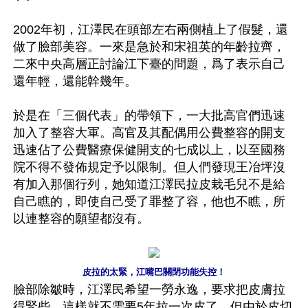
2002年初，江澤民在頭部左右兩側植上了假髮，還
做了臉部美容。一來是急於和宋祖英的年齡拉齊，
二來中央高層正討論江下臺的問題，爲了表示自己
還年輕，還能幹幾年。

於是在「三個代表」的帶領下，一大批高官們迅速
加入了整容大軍。高官及其配偶用公費整容的開支
迅速佔了公費醫療保健開支的七成以上，以至國務
院不得不發佈規定予以限制。但人們發現王冶坪沒
有加入那個行列，她知道江澤民拉皮栽毛兒不是給
自己瞧的，即使自己受了罪整了容，他也不瞧，所
以連整容的願望都沒有。

皮拉的太緊，江嘴巴關閉功能失控！
臉部除皺時，江澤民希望一勞永逸，要求把皮膚拉
得緊些。這樣就不需要5年拉一次皮了。但由於皮切