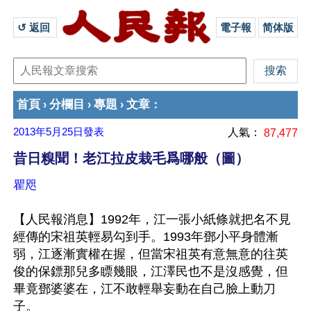
↺ 返回 
電子報
简体版
首頁
分欄目
專題
文章
›
›
›
：
2013年5月25日
發表
人氣：
87,477
昔日糗聞！老江拉皮栽毛爲哪般（圖）
瞿咫
【人民報消息】1992年，江一張小紙條就把名不見
經傳的宋祖英輕易勾到手。1993年鄧小平身體漸
弱，江逐漸實權在握，但當宋祖英有意無意的往英
俊的保鏢那兒多瞟幾眼，江澤民也不是沒感覺，但
畢竟鄧婆婆在，江不敢輕舉妄動在自己臉上動刀
子。
