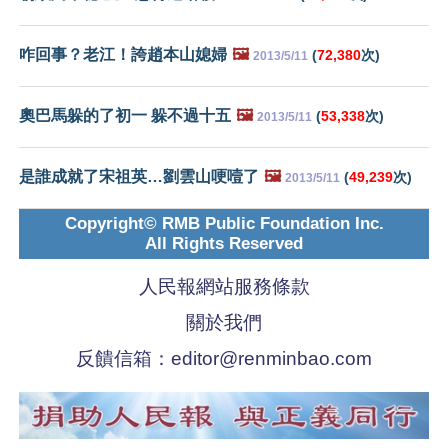
咋回事？老江！誇趙本山媳婦
🖼️
(
72,380
次)
2013/5/11
奧巴馬躲的了初一 躲不過十五
🖼️
(
53,338
次)
2013/5/11
是誰成就了宋祖英…劉雲山哽噎了
🖼️
(
49,239
次)
2013/5/11
Copyright© RMB Public Foundation Inc.
All Rights Reserved
人民報網站服務條款
關於我們
反饋信箱：
editor@renminbao.com