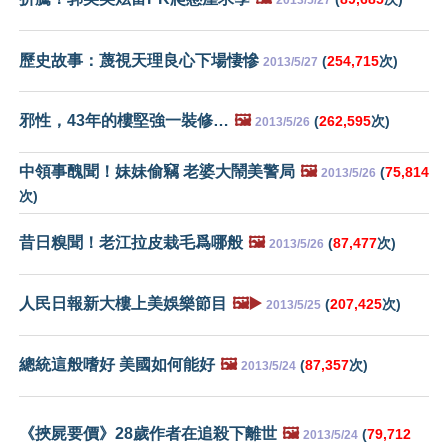
歷史故事：蔑視天理良心下場悽慘
(
254,715
次)
2013/5/27
邪性，43年的樓堅強一裝修…
🖼️
(
262,595
次)
2013/5/26
中領事醜聞！妹妹偷竊 老婆大鬧美警局
🖼️
(
75,814
2013/5/26
次)
昔日糗聞！老江拉皮栽毛爲哪般
🖼️
(
87,477
次)
2013/5/26
人民日報新大樓上美娛樂節目
🖼️▶️
(
207,425
次)
2013/5/25
總統這般嗜好 美國如何能好
🖼️
(
87,357
次)
2013/5/24
《挾屍要價》28歲作者在追殺下離世
🖼️
(
79,712
2013/5/24