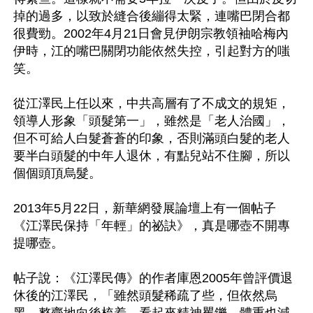
掉的過多，以致於縫合後繃得太緊，連嘴巴閉合都
很費勁。2002年4月21日會見伊朗宗教領袖哈梅內
伊時，江的嘴巴關閉功能依然失控，引起對方的嗤
笑。

從江澤民上任以來，中共高層有了不成文的規矩，
領導人形象「頭髮第一」，雖然是「老人治國」，
但不可給人白髮蒼蒼的印象，否則滿頭白髮的老人
要半白頭髮的中年人退休，有點兒站不住腳，所以
個個頭頂烏髮。

2013年5月22日，新華網發展論壇上有一個帖子
《江澤民保持「年輕」的祕訣》，真是哪壺不開專
提哪壺。

帖子說：《江澤民傳》的作者庫恩2005年曾評價退
休後的江澤民，「雖然頭髮稀疏了些，但依然烏