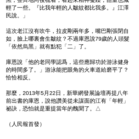
黑，整齊地向後梳着，看起來精神矍鑠，體重也減
輕了一些。『比我年輕的人皺紋都比我多。』江澤
民說。」

這次老江沒有吹牛，拉皮剛兩年多，嘴巴剛張閉自
如，臉上哪裏會生皺紋？不過庫恩說79歲的人頭髮
「依然烏黑」就有點犯「二」了。

庫恩說「他的老同學認爲，這些應歸功於游泳健身
的時間多了。」游泳能把眼角的火車道給磨平了？
恰恰相反。

那麼，2013年5月22日，新華網發展論壇再提八年
前出書的庫恩，說他讚美從未謀面的江有「年輕」
祕訣，恐怕就是重提當年的醜聞了。△ 
