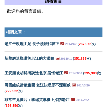
讀者留言
歡迎您的留言反饋。
相關文章：
老江干政理由足 長子燒錢找韓正
🖼️
(
287,972
次)
2014/4/7
新華網這樣讚美老江的大眼睛
🖼️
(
351,869
次)
2014/4/1
王安順被胡錦濤調進北京 惹惱老江
🖼️
(
295,903
次)
2014/3/30
哥國總統當衆畫圖 老江決堤尿不溼顯威
🖼️
2014/3/20
(
222,922
次)
非常罕見圖片：李瑞英專機上採訪老江
🖼️
2014/2/22
(
356,350
次)