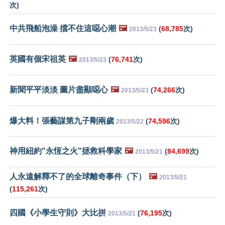
次)
中共飛船泡澡 擋不住這噁心潮
🖼️
(
68,785
次)
2013/5/23
英國有個宋祖英
🖼️
(
76,741
次)
2013/5/23
新聞平平淡淡 圖片盡顯噁心
🖼️
(
74,266
次)
2013/5/23
爆大料！張藝謀第九子剛兩歲
(
74,596
次)
2013/5/22
神用紐約"永恆之火"拯救科學家
🖼️
(
84,699
次)
2013/5/21
人永遠解釋不了的全球離奇事件（下）
🖼️
2013/5/21
(
115,261
次)
四國《小學生守則》大比拼
(
76,195
次)
2013/5/21