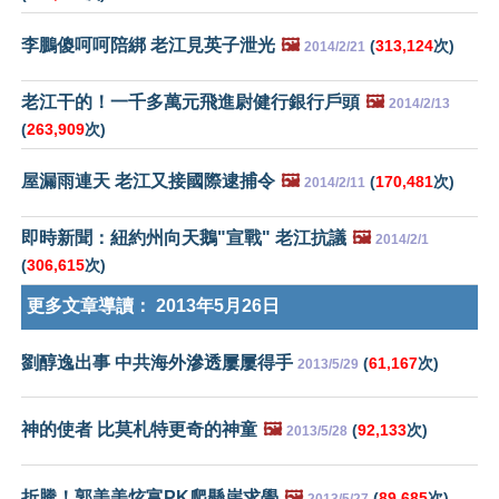
李鵬傻呵呵陪綁 老江見英子泄光
🖼️
(
313,124
次)
2014/2/21
老江干的！一千多萬元飛進尉健行銀行戶頭
🖼️
2014/2/13
(
263,909
次)
屋漏雨連天 老江又接國際逮捕令
🖼️
(
170,481
次)
2014/2/11
即時新聞：紐約州向天鵝"宣戰" 老江抗議
🖼️
2014/2/1
(
306,615
次)
更多文章導讀：
2013年5月26日
劉醇逸出事 中共海外滲透屢屢得手
(
61,167
次)
2013/5/29
神的使者 比莫札特更奇的神童
🖼️
(
92,133
次)
2013/5/28
折騰！郭美美炫富PK爬懸崖求學
🖼️
(
89,685
次)
2013/5/27