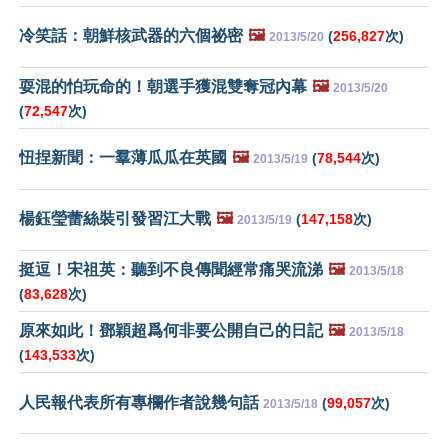
冷笑話：朝鮮核武器的六個祕密
🖼️
(
256,827
次)
2013/5/20
耍混的怕玩命的！朝選手獲混雙奪冠內幕
🖼️
2013/5/20
(
72,547
次)
忸捏新聞：一羣薄瓜瓜在英國
🖼️
(
78,544
次)
2013/5/19
楊鈺瑩蕾絲裝引發習江大戰
🖼️
(
147,158
次)
2013/5/19
挺逗！宋祖英：聽到不良傳聞經常痛哭流涕
🖼️
2013/5/18
(
83,628
次)
原來如此！鄧穎超爲何非要公開自己的日記
🖼️
2013/5/18
(
143,533
次)
人民報代表所有專欄作者說幾句話
(
99,057
次)
2013/5/18