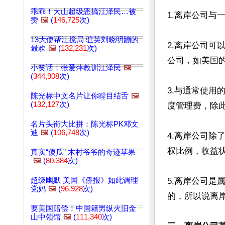
乖乖！大山超级恶搞江泽民…被
1.离岸公司与
赞
🖼️
(
146,725
次)
13大使帮江搅局 驻英刘晓明蹦的
2.离岸公司可
最欢
🖼️
(
132,231
次)
公司，如美国的
小笑话：张爱萍教训江泽民
🖼️
(
344,908
次)
3.与通常使
陈光标中文名片让你瞠目结舌
🖼️
(
132,127
次)
度管理费，除此
名片头衔大比拼：陈光标PK邓文
迪
🖼️
(
106,748
次)
4.离岸公司
权比例，收益
真实“傻瓜” 木村爷爷的奇迹苹果
🖼️
(
80,384
次)
超级幽默 美国《侨报》如此调理
5.离岸公司
党妈
🖼️
(
96,928
次)
的，所以说离岸
要美国赔偿！中国籍男纵火旧金
山中领馆
🖼️
(
111,340
次)