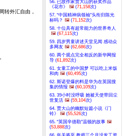
56. 已故作家贾大山的获奖作品
《花市》
🖼️
(
71,158
次)
周转外汇自由，
57. “中国精神病领袖”头衔归陈光
标吗？
🖼️
(
71,152
次)
58. 十位具有超常能力的世界奇人
🖼️
(
67,115
次)
59. 四岁男童讲述天堂见闻 感动众
多网友
🖼️
(
62,686
次)
60. 两个观点完全相反的新华网报


导 (
61,892
次)
61. 女童工的中国梦 可以吃上米饭
和肉
🖼️
(
60,495
次)
62. 斯诺登爆的料是华为在英国搜
集的情报
🖼️
(
60,109
次)
63. 39小时没呼吸 她被天使带回尘
世复活
🖼️
(
59,104
次)
64. 贾大山的幽默短篇小说《门
铃》
🖼️
(
55,526
次)
65. “英国辛德勒”温顿的故事
🖼️
(
53,888
次)
66. 年关将至 教师三个月没发工资