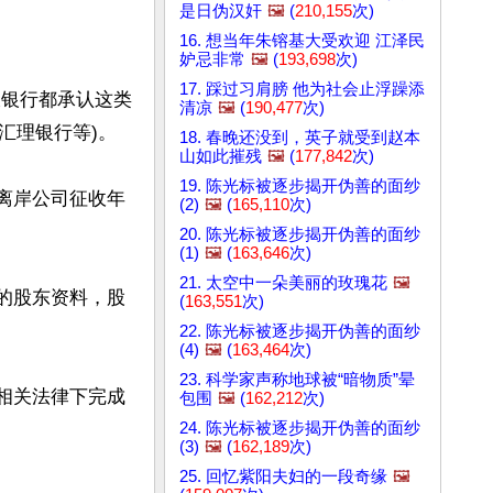
是日伪汉奸
🖼️
(
210,155
次)
16. 想当年朱镕基大受欢迎 江泽民
妒忌非常
🖼️
(
193,698
次)
17. 踩过习肩膀 他为社会止浮躁添
大银行都承认这类
清凉
🖼️
(
190,477
次)
理银行等)。

18. 春晚还没到，英子就受到赵本
山如此摧残
🖼️
(
177,842
次)
19. 陈光标被逐步揭开伪善的面纱
离岸公司征收年
(2)
🖼️
(
165,110
次)
20. 陈光标被逐步揭开伪善的面纱
(1)
🖼️
(
163,646
次)
21. 太空中一朵美丽的玫瑰花
🖼️
的股东资料，股
(
163,551
次)
22. 陈光标被逐步揭开伪善的面纱
(4)
🖼️
(
163,464
次)
23. 科学家声称地球被“暗物质”晕
相关法律下完成
包围
🖼️
(
162,212
次)
24. 陈光标被逐步揭开伪善的面纱
(3)
🖼️
(
162,189
次)
25. 回忆紫阳夫妇的一段奇缘
🖼️