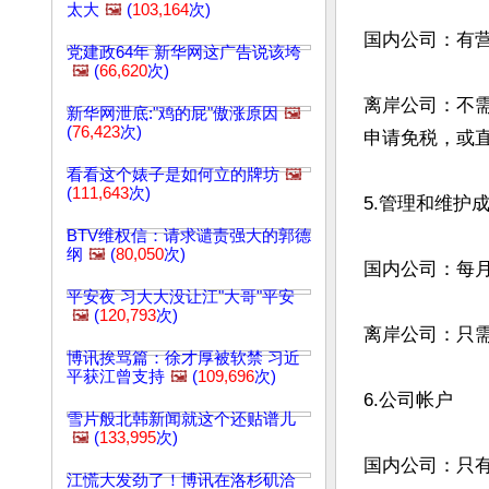
太大
🖼️
(
103,164
次)
国内公司：有营
党建政64年 新华网这广告说该垮
🖼️
(
66,620
次)
离岸公司：不
新华网泄底:"鸡的屁"傲涨原因
🖼️
(
76,423
次)
申请免税，或直
看看这个婊子是如何立的牌坊
🖼️
(
111,643
次)
5.管理和维护成
BTV维权信：请求谴责强大的郭德
纲
🖼️
(
80,050
次)
国内公司：每月
平安夜 习大大没让江"大哥"平安
🖼️
(
120,793
次)
离岸公司：只需
博讯挨骂篇：徐才厚被软禁 习近
平获江曾支持
🖼️
(
109,696
次)
6.公司帐户

雪片般北韩新闻就这个还贴谱儿
🖼️
(
133,995
次)
国内公司：只有
江慌大发劲了！博讯在洛杉矶洽