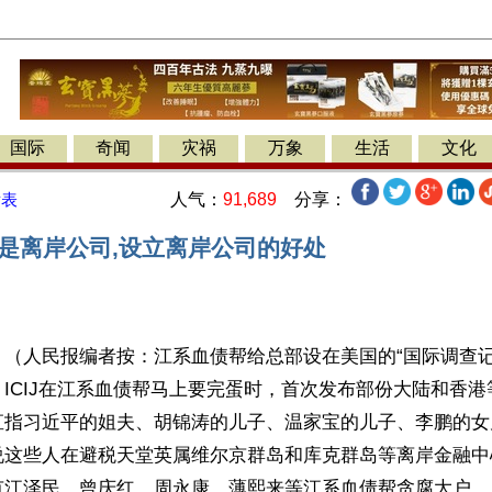
国际
奇闻
灾祸
万象
生活
文化
人气：
91,689
分享：
发表
么是离岸公司,设立离岸公司的好处
（人民报编者按：江系血债帮给总部设在美国的“国际调查记者同盟
ICIJ在江系血债帮马上要完蛋时，首次发布部份大陆和香
直指习近平的姐夫、胡锦涛的儿子、温家宝的儿子、李鹏的女
说这些人在避税天堂英属维尔京群岛和库克群岛等离岸金融中
有江泽民、曾庆红、周永康、薄熙来等江系血债帮贪腐大户。
