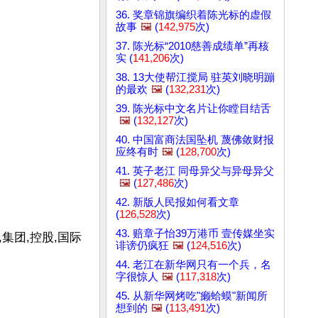
36. 奖章锦旗编织着陈光标的虚假
故事
🖼️
(
142,975
次)
37. 陈光标“2010慈善成绩单”再核
实 (
141,206
次)
38. 13大使帮江搅局 驻英刘晓明蹦
的最欢
🖼️
(
132,231
次)
39. 陈光标中文名片让你瞠目结舌
🖼️
(
132,127
次)
40. 中国富商法国坠机 蔑佛敛财报
应终有时
🖼️
(
128,700
次)
41. 英子老江 同母异父与异母异父
🖼️
(
127,486
次)
42. 新版人民报如何看文章
(
126,528
次)
43. 赔章子怡39万港币 壹传媒坐实
集团,控股,国际
诽谤仍疯狂
🖼️
(
124,516
次)
44. 老江在新华网只有一个兵，名
字很惊人
🖼️
(
117,318
次)
45. 从新华网烤吃"癞蛤蟆"新闻所
想到的
🖼️
(
113,491
次)