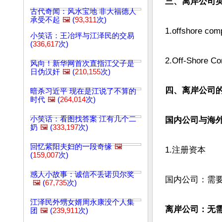
三、离岸公司
古代奇闻：风水宝地 非大福德人
承受不起
🖼️
(
93,311
次)
1.offshore com
小笑话：王冶坪与江泽民的交易
(
336,617
次)
2.Off-Shore Co
风向！新华网首次直指江父子是
日伪汉奸
🖼️
(
210,155
次)
四、离岸公司的
暗杀习近平 现在是江说了不算的
时代
🖼️
(
264,014
次)
小笑话：看图找答案 江有几个二
国内公司与海
奶
🖼️
(
333,197
次)
回忆紫阳夫妇的一段奇缘
🖼️
1.注册资本

(
159,007
次)
感人小故事：诚信不丢诺贝尔奖
国内公司：需
🖼️
(
67,735
次)
江泽民外甥女婿周永康没个人集
离岸公司：无
团
🖼️
(
239,911
次)