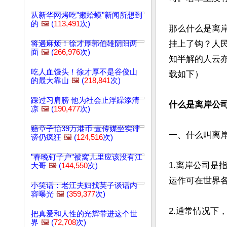
从新华网烤吃"癞蛤蟆"新闻所想到
的
🖼️
(
113,491
次)
那么什么是离
挂上了钩？人
将遇麻烦！徐才厚郭伯雄阴阳两
面
🖼️
(
266,976
次)
知半解的人云亦
吃人血馒头！徐才厚不是谷俊山
载如下）

的最大靠山
🖼️
(
218,841
次)
踩过习肩膀 他为社会止浮躁添清
什么是离岸公司
凉
🖼️
(
190,477
次)
赔章子怡39万港币 壹传媒坐实诽
一、什么叫离岸
谤仍疯狂
🖼️
(
124,516
次)
"春晚钉子户"被窝儿里应该没有江
1.离岸公司
大哥
🖼️
(
144,550
次)
运作可在世界各
小笑话：老江夫妇找英子谈话内
容曝光
🖼️
(
359,377
次)
2.通常情况下
把真爱和人性的光辉带进这个世
界
🖼️
(
72,708
次)