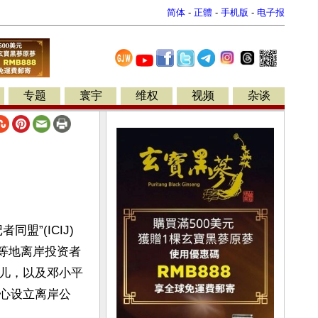
简体
-
正體
-
手机版
-
电子报
专题
寰宇
维权
视频
杂谈
”(ICIJ)
港等地离岸投资者
儿，以及邓小平
心设立离岸公