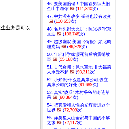
46. 要美国赔偿！中国籍男纵火旧
金山中领馆
🖼️
(
111,340
次)
47. 中共没有改变 崔健也没有改变
🖼️
(
110,653
次)
发生业务是可以
48. 名片头衔大比拼：陈光标PK邓
文迪
🖼️
(
106,748
次)
49. 超级幽默 美国《侨报》如此调
理党妈
🖼️
(
96,928
次)
50. 年轻科学家濒死前后的震撼故
事
🖼️
(
95,188
次)
51. 古代奇闻：风水宝地 非大福德
人承受不起
🖼️
(
93,311
次)
52. 小知识:什么是离岸公司,设立
离岸公司的好处 (
91,689
次)
53. 真实“傻瓜” 木村爷爷的奇迹苹
果
🖼️
(
80,384
次)
54. 把真爱和人性的光辉带进这个
世界
🖼️
(
72,708
次)
55. 洋笑星大山全家与中国的不解
之缘
🖼️
(
72,117
次)