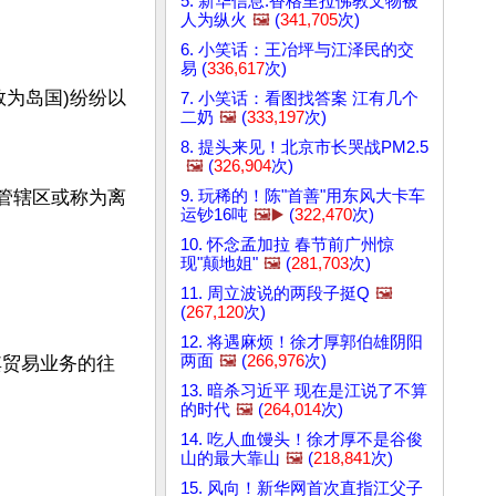
5. 新华信息:香格里拉佛教文物被
人为纵火
🖼️
(
341,705
次)
6. 小笑话：王冶坪与江泽民的交
易 (
336,617
次)
数为岛国)纷纷以
7. 小笑话：看图找答案 江有几个
二奶
🖼️
(
333,197
次)
8. 提头来见！北京市长哭战PM2.5
🖼️
(
326,904
次)
9. 玩稀的！陈"首善"用东风大卡车
管辖区或称为离
运钞16吨
🖼️▶️
(
322,470
次)
10. 怀念孟加拉 春节前广州惊
现"颠地姐"
🖼️
(
281,703
次)
11. 周立波说的两段子挺Q
🖼️
(
267,120
次)
12. 将遇麻烦！徐才厚郭伯雄阴阳
两面
🖼️
(
266,976
次)
，但其贸易业务的往
13. 暗杀习近平 现在是江说了不算
的时代
🖼️
(
264,014
次)
14. 吃人血馒头！徐才厚不是谷俊
山的最大靠山
🖼️
(
218,841
次)
15. 风向！新华网首次直指江父子