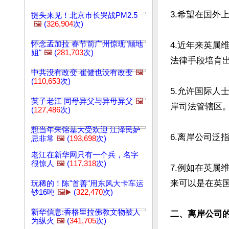
3.希望在国外
提头来见！北京市长哭战PM2.5
🖼️
(
326,904
次)
怀念孟加拉 春节前广州惊现"颠地
4.近年来英属
姐"
🖼️
(
281,703
次)
法律手段培育出
中共没有改变 崔健也没有改变
🖼️
(
110,653
次)
5.允许国际
英子老江 同母异父与异母异父
🖼️
岸司法管辖区。
(
127,486
次)
想当年朱镕基大受欢迎 江泽民妒
6.离岸公司泛
忌非常
🖼️
(
193,698
次)
老江在新华网只有一个兵，名字
很惊人
🖼️
(
117,318
次)
7.例如在英属维尔
来可以是在英
玩稀的！陈"首善"用东风大卡车运
钞16吨
🖼️▶️
(
322,470
次)
新华信息:香格里拉佛教文物被人
二、离岸公司
为纵火
🖼️
(
341,705
次)