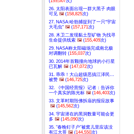
(
159,007
次)
26. 太阳表面出现一群大黑子 肉眼
可见
🖼️
(
158,825
次)
27. NASA:哈勃捕捉到了一只“宇宙
大毛虫”
🖼️
(
157,171
次)
28. 木卫二发现黏土型矿物 为找寻
生命提供线索
🖼️
(
155,409
次)
29. NASA称太阳磁场完成南北极
对调翻转 (
155,037
次)
30. 2014年首颗撞向地球的小行星
已瓦解
🖼️
(
147,072
次)
31. 乖乖！大山超级恶搞江泽民…
被赞
🖼️
(
146,725
次)
32. 《中国经营报》记者：告诉你
一个真实的陈光标
🖼️
(
146,403
次)
33. 文革时期毁佛拆庙的报应故事
🖼️
(
145,562
次)
34. 宇宙潜在的黑洞数量可能会更
多
🖼️
(
145,090
次)
35. "春晚钉子户"被窝儿里应该没
有江大哥
🖼️
(
144,550
次)