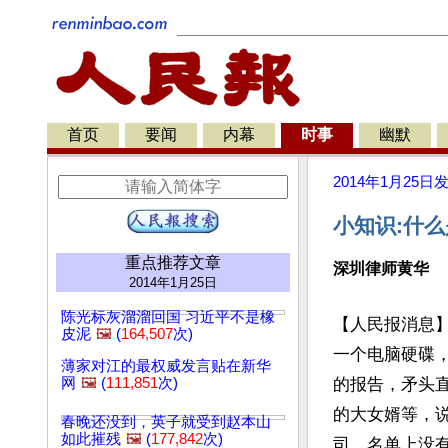
首页
要闻
内幕
时事
幽默
2014年1月25日
小知识:什
重点推荐文章
深圳律师黄华
2014年1月25日
陈光标灰溜溜回国 习近平不是橡
【人民报消息】
皮泥
🖼️
(
164,507
次)
一个电脑硬碟，
薄家对江的最权威发言贴在新华
网
🖼️
(
111,851
次)
的报告，矛头
的大女婿等，
春晚还没到，英子就受到赵本山
如此摧残
🖼️
(
177,842
次)
司。名单上没