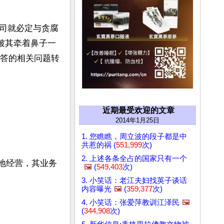
司就必定与贪腐
被其牵着鼻子一
解答的相关问题转
近期最受欢迎的文章
2014年1月25日
1. 您瞧瞧，周立波的段子都是中
共惹的祸 (
551,999
次)
2. 上述各条全占的国家只有一个
地经营，其业务
🖼️
(
549,403
次)
3. 小笑话：老江夫妇找英子谈话
内容曝光
🖼️
(
359,377
次)
4. 小笑话：张爱萍教训江泽民
🖼️
(
344,908
次)