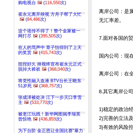
购电视台
🖼️
(
116,550
次)
离岸公司：是
崔永元离开殃视 方舟子帮了大忙
🖼️
(
84,486
次)
无汇率差。

这个谣传不得了！整个金家被一
网打尽
🖼️
(
395,505
次)
7.面对各国的贸
在人的骂声中 章子怡得到了上天
的奖赏
🖼️
(
415,743
次)
国内公司：现
扭捏好久 殃视终宣布崔永元正式
脱掉大裤衩
🖼️
(
368,040
次)
离岸公司：在全
将党性融入血液 BTV台长王晓东
51岁死
🖼️
(
368,757
次)
8.其它离岸公司
张成泽被处决 江下一步灭口李雪
主
🖼️
(
533,770
次)
1)稳定的政治经
被老江玩残！新华网图揭李瑞英
2)完善的立法
曾惊艳
🖼️
(
436,859
次)
3)有效的风险控
为下台阶 金正恩让全国比赛"暴力