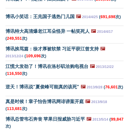
博讯小笑话：王兆国子逃热门儿国
🖼️
(
691,698
次)
2014/4/25
博讯特大高清爆老江耳朵怪异 一帖笑死人
🖼️
2014/4/17
(
249,551
次)
博讯挨骂篇：徐才厚被软禁 习近平获江曾支持
🖼️
(
109,696
次)
2013/12/24
江慌大发劲了！博讯在洛杉矶洽购电视台
🖼️
2013/12/22
(
116,550
次)
逆天！博讯说"夏俊峰可能真的该死"
🖼️
(
76,601
次)
2013/9/28
真是时候！章子怡告博讯网诽谤案开庭
🖼️
2013/9/18
(
113,681
次)
博讯总管韦石奔丧 苹果日报威胁习近平
🖼️
(
99,847
2013/5/14
次)