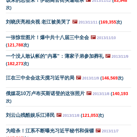
该来的总会来！伊朗高官街头遭暗杀
🖼️
(
83,948
2013/11/12
次)
刘晓庆亮相央视 老江被美哭了
🖼️
(
169,355
次)
2013/11/11
一张惊世图片！爆中共十八届三中全会
🖼️
2013/11/10
(
121,788
次)
一个没人敢认帐的"内幕"：薄家子弟参加葬礼
🖼️
2013/11/9
(
182,273
次)
江在三中全会这天搅习近平的局
🖼️
(
146,569
次)
2013/11/9
俄媒花10万卢布买斯诺登的这张照片
🖼️
(
140,193
2013/11/8
次)
刘云山残酷娱乐江泽民
🖼️
(
121,053
次)
2013/11/8
为暗杀！江系不断曝光习近平秘书和保镖
🖼️
2013/11/7