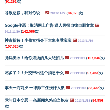
(
91,291
次)
谷歌总裁，我对你说…
🖼️
(
84,920
次)
2013/11/22
Google作恶！取消网上广告 逼人民报自律自删文章
🖼️
(
142,586
次)
2013/11/20
神奇祈祷！小修女指令下大象变乖宝宝
🖼️
2013/11/19
(
107,025
次)
党妈美照！给你灌汤的几大绝招儿
🖼️
(
107,546
次)
2013/11/19
吃多了？！外交部出这个消息干么
🖼️
(
97,453
次)
2013/11/18
李天一判前夕 一律师主任强奸入狱
🖼️
(
83,432
次)
2013/11/18
党与日本交恶 一条新闻忽悠咱当炮灰
🖼️
(
84,956
2013/11/18
次)