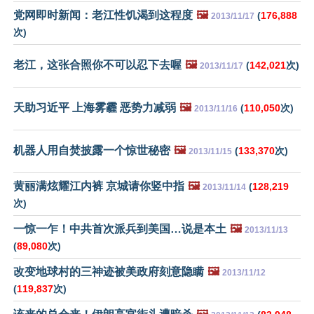
党网即时新闻：老江性饥渴到这程度
🖼️
(
176,888
2013/11/17
次)
老江，这张合照你不可以忍下去喔
🖼️
(
142,021
次)
2013/11/17
天助习近平 上海雾霾 恶势力减弱
🖼️
(
110,050
次)
2013/11/16
机器人用自焚披露一个惊世秘密
🖼️
(
133,370
次)
2013/11/15
黄丽满炫耀江内裤 京城请你竖中指
🖼️
(
128,219
2013/11/14
次)
一惊一乍！中共首次派兵到美国…说是本土
🖼️
2013/11/13
(
89,080
次)
改变地球村的三神迹被美政府刻意隐瞒
🖼️
2013/11/12
(
119,837
次)