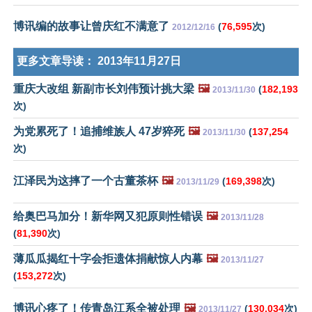
博讯编的故事让曾庆红不满意了
(
76,595
次)
2012/12/16
更多文章导读：
2013年11月27日
重庆大改组 新副市长刘伟预计挑大梁
🖼️
(
182,193
2013/11/30
次)
为党累死了！追捕维族人 47岁猝死
🖼️
(
137,254
2013/11/30
次)
江泽民为这摔了一个古董茶杯
🖼️
(
169,398
次)
2013/11/29
给奥巴马加分！新华网又犯原则性错误
🖼️
2013/11/28
(
81,390
次)
薄瓜瓜揭红十字会拒遗体捐献惊人内幕
🖼️
2013/11/27
(
153,272
次)
博讯心疼了！传青岛江系全被处理
🖼️
(
130,034
次)
2013/11/27