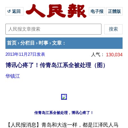
↺ 返回 
电子报
正體版
首页
分栏目
时事
文章
›
›
›
：
2013年11月27日
发表
人气：
130,034
博讯心疼了！传青岛江系全被处理（图）
华镇江
传青岛江系全被处理，博讯心疼了！
【人民报消息】青岛和大连一样，都是江泽民人马