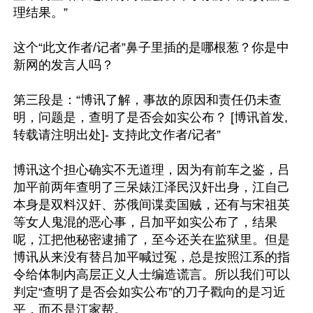
理结果。”

这个“此文作者/记者”鼻子里插的是哪根葱？你是中
新网的发言人吗？

第三段是：“博讯了解，事故的原因和责任仍未查
明，问题是，查明了是否会如实公布？ [博讯首发,
转载请注明出处]- 支持此文作者/记者”

博讯这个担心确实不无道理，因为有前车之鉴，吕
加平前两年查明了三呆婊江泽民汉奸出身，江自己
本身是双料汉奸、苏俄间谍卖国贼，还有与宋祖英
等女人鬼混的恶心事，吕加平如实公布了，结果
呢，江把他秘密逮捕了，至今还关在监狱里。但是
博讯从来没有替吕加平喊过冤，总是按照江系的指
令给体制内高层正义人士编造谎言。所以我们可以
判定“查明了是否会如实公布”的刀子戳向的是习近
平，而不是江家帮。
