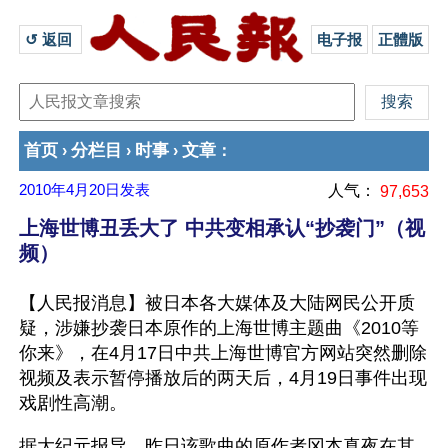
↺ 返回 
电子报
正體版
首页
分栏目
时事
文章
›
›
›
：
2010年4月20日
发表
人气：
97,653
上海世博丑丢大了 中共变相承认“抄袭门”（视
频）
【人民报消息】被日本各大媒体及大陆网民公开质
疑，涉嫌抄袭日本原作的上海世博主题曲《2010等
你来》，在4月17日中共上海世博官方网站突然删除
视频及表示暂停播放后的两天后，4月19日事件出现
戏剧性高潮。
据大纪元报导，昨日该歌曲的原作者冈本真夜在其