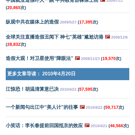
中国就业造假吓人一跳 中共教育部裸体上街
🖼️
2009/7/11
(
20,865
次)
纵观中共在媒体上的造假
(
17,395
次)
2009/5/27
全球关注直播造假丑闻下 神七“英雄”尴尬访港
🖼️
2008/12/6
(
28,832
次)
造假大观！对卫星使用“障眼法”
🖼️
(
19,570
次)
2008/11/23
更多文章导读：
2010年4月20日
江惊恐！胡温清算意已决
(
57,595
次)
2010/4/22
一个新闻勾出江中“美人计”的往事
🖼️
(
59,717
次)
2010/4/22
小笑话：李长春提前回国抵京的效应
🖼️
(
46,566
次)
2010/4/21