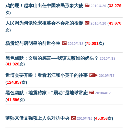
鸡的屁！赵本山出任中国农民形象大使
🖼️
(
33,279
2010/4/20
次)
人民网为何谈论宋祖英会不会死的很惨
🖼️
(
43,670
2010/4/20
次)
杨贵妃与唐明皇的前世今生
🖼️
(
75,091
次)
2010/4/18
黑色幽默：文强的感言──我该去咬谁的奶头？
2010/4/18
(
41,928
次)
世博会要开啦！看看老江和小英子的往事
🖼️▶️
2010/4/17
(
124,857
次)
黑色幽默：地震砖家："震动"是地球常态
🖼️
2010/4/17
(
41,596
次)
薄熙来借文强项上人头对抗中央
🖼️
(
45,056
次)
2010/4/16