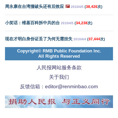
周永康在台湾撞破头还有后效应
🖼️
(
38,426
次)
2010/4/5
小笑话：维基百科拆中共的台
(
34,238
次)
2010/4/5
现在才明白身份证丢了为何无需挂失
(
37,444
次)
2010/4/4
Copyright© RMB Public Foundation Inc.
All Rights Reserved
人民报网站服务条款
关于我们
反馈信箱：
editor@renminbao.com