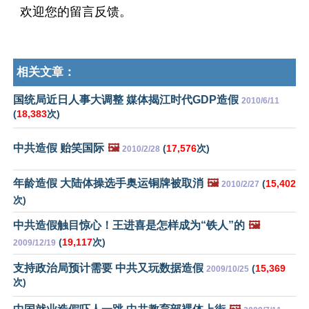
欢迎您的留言反馈。
相关文章：
国统局近日人事大调整 媒体揭江时代GDP造假
2010/6/11
(
18,383
次)
中共造假 贻笑国际
🖼️
(
17,576
次)
2010/2/28
年龄造假 大陆体操选手奥运铜牌被取消
🖼️
(
15,402
2010/2/27
次)
中共造假触目惊心！王进喜是怎样成为“铁人”的
🖼️
(
19,117
次)
2009/12/19
支持政治局预计需要 中共又玩数据造假
(
15,369
2009/10/25
次)