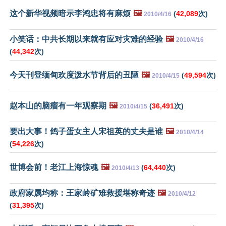
这个新华视频暗示李鸿忠将有麻烦
🖼️
(
42,089
次)
2010/4/16
小笑话：中共长期以来就有应对灾难的经验
🖼️
2010/4/16
(
44,342
次)
今天刊登缅甸欢度泼水节背后的丑陋
🖼️
(
49,594
次)
2010/4/15
赵本山的脑瘤有一年观察期
🖼️
(
36,491
次)
2010/4/15
要出大事！鸽子蛋女主人宋祖英的丈夫是谁
🖼️
2010/4/14
(
54,226
次)
世博会前！老江上海惊魂
🖼️
(
64,440
次)
2010/4/13
政府家属均称：王家岭矿难救援堪称奇迹
🖼️
2010/4/12
(
31,395
次)