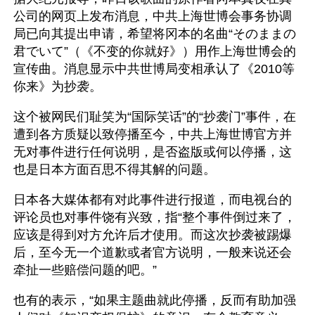
公司的网页上发布消息，中共上海世博会事务协调
局已向其提出申请，希望将冈本的名曲“そのままの
君でいて”（《不变的你就好》）用作上海世博会的
宣传曲。消息显示中共世博局变相承认了《2010等
你来》为抄袭。
这个被网民们耻笑为“国际笑话”的“抄袭门”事件，在
遭到各方质疑以致停播至今，中共上海世博官方并
无对事件进行任何说明，是否盗版或何以停播，这
也是日本方面百思不得其解的问题。
日本各大媒体都有对此事件进行报道，而电视台的
评论员也对事件饶有兴致，指“整个事件倒过来了，
应该是得到对方允许后才使用。而这次抄袭被踢爆
后，至今无一个道歉或者官方说明，一般来说还会
牵扯一些赔偿问题的吧。”
也有的表示，“如果主题曲就此停播，反而有助加强