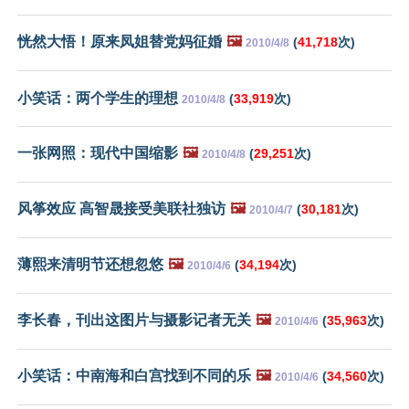
恍然大悟！原来凤姐替党妈征婚
🖼️
(
41,718
次)
2010/4/8
小笑话：两个学生的理想
(
33,919
次)
2010/4/8
一张网照：现代中国缩影
🖼️
(
29,251
次)
2010/4/8
风筝效应 高智晟接受美联社独访
🖼️
(
30,181
次)
2010/4/7
薄熙来清明节还想忽悠
🖼️
(
34,194
次)
2010/4/6
李长春，刊出这图片与摄影记者无关
🖼️
(
35,963
次)
2010/4/6
小笑话：中南海和白宫找到不同的乐
🖼️
(
34,560
次)
2010/4/6