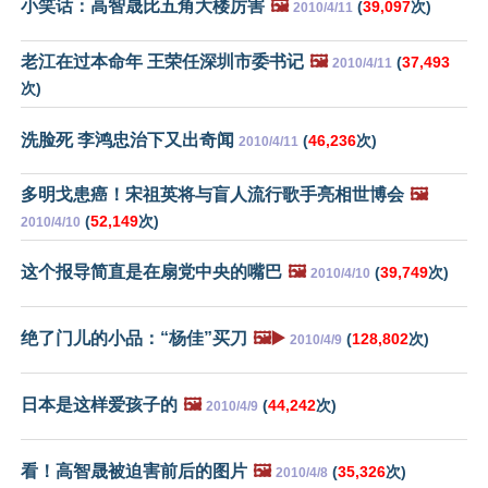
小笑话：高智晟比五角大楼厉害
🖼️
(
39,097
次)
2010/4/11
老江在过本命年 王荣任深圳市委书记
🖼️
(
37,493
2010/4/11
次)
洗脸死 李鸿忠治下又出奇闻
(
46,236
次)
2010/4/11
多明戈患癌！宋祖英将与盲人流行歌手亮相世博会
🖼️
(
52,149
次)
2010/4/10
这个报导简直是在扇党中央的嘴巴
🖼️
(
39,749
次)
2010/4/10
绝了门儿的小品：“杨佳”买刀
🖼️▶️
(
128,802
次)
2010/4/9
日本是这样爱孩子的
🖼️
(
44,242
次)
2010/4/9
看！高智晟被迫害前后的图片
🖼️
(
35,326
次)
2010/4/8