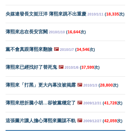
央媒連發長文挺汪洋 薄熙來跳不出重慶
(
18,335
次)
2010/1/11
薄熙來志在長安宮闕
(
16,644
次)
2010/1/10
黨不會真跟薄熙來翻臉
🖼️
(
34,546
次)
2010/1/7
薄熙來已經找好了替死鬼
🖼️
(
37,599
次)
2010/1/6
薄熙來「打黑」更大內幕沒被揭露
🖼️
(
28,800
次)
2010/1/3
薄熙來想折騰小胡…卻被黨穩定了
🖼️
(
41,728
次)
2009/12/31
這張圖片讓人擔心薄熙來圖謀不軌
🖼️
(
42,059
次)
2009/12/27