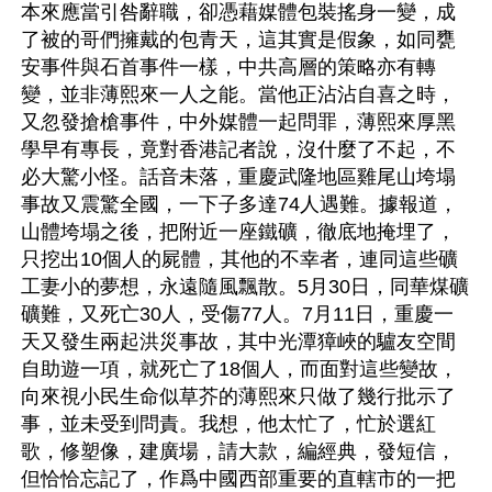
本來應當引咎辭職，卻憑藉媒體包裝搖身一變，成
了被的哥們擁戴的包青天，這其實是假象，如同甕
安事件與石首事件一樣，中共高層的策略亦有轉
變，並非薄熙來一人之能。當他正沾沾自喜之時，
又忽發搶槍事件，中外媒體一起問罪，薄熙來厚黑
學早有專長，竟對香港記者說，沒什麼了不起，不
必大驚小怪。話音未落，重慶武隆地區雞尾山垮塌
事故又震驚全國，一下子多達74人遇難。據報道，
山體垮塌之後，把附近一座鐵礦，徹底地掩埋了，
只挖出10個人的屍體，其他的不幸者，連同這些礦
工妻小的夢想，永遠隨風飄散。5月30日，同華煤礦
礦難，又死亡30人，受傷77人。7月11日，重慶一
天又發生兩起洪災事故，其中光潭獐峽的驢友空間
自助遊一項，就死亡了18個人，而面對這些變故，
向來視小民生命似草芥的薄熙來只做了幾行批示了
事，並未受到問責。我想，他太忙了，忙於選紅
歌，修塑像，建廣場，請大款，編經典，發短信，
但恰恰忘記了，作爲中國西部重要的直轄市的一把