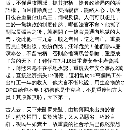
版，不僅逼攻團派，抓其把柄，搶奪政治局內的話
語權，而且排除異已，安插親信，籠絡人心，以便
日後在重慶佔山爲王，伺機反撲。人們可以想見，
由於一黨執政的制度使然，哪個法官不貪？他抓了
副院長張某之後，就洞開了一條官員通向地獄的大
門，從此他一言九鼎，順之者昌，逆之者亡。重慶
官員自我劃線，紛紛倒戈，汪洋危矣！他們除非廉
潔奉公，不留把柄，否則必惟薄馬首是瞻，重慶成
了薄的天下了！難怪在7月16日重慶安全生產會議
上，薄熙來毫不在乎地承認，重慶去年安全事故2萬
起，直接經濟損失12個億，這相當於10萬個民工外
出打工一年的收入。他大言不慚地說，用生命換的G
DP白給也不要！彷彿他是李克強，不是重慶地方大
員！其厚顏無恥，天下第一。
古人云，天下未亂蜀先亂，由於薄熙來出身於宮
廷，熟於權鬥，長於陰謀，又人品惡劣，巧於言
辭，視民生如糞土，故重慶的社會矛盾已似乾柴烈