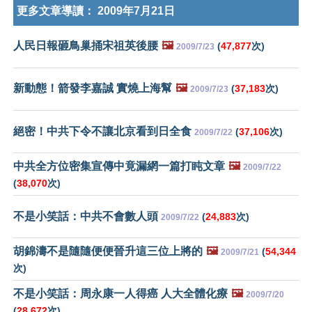
更多文章導讀：
2009年7月21日
人民日報砸鳥巢捅宋祖英後腰
🖼️
(
47,877
次)
2009/7/23
新動態！箭發李嘉誠 實燒上海幫
🖼️
(
37,183
次)
2009/7/23
絕密！中共下令不讓北京看到日全食
(
37,106
次)
2009/7/22
中共全方位密集宣傳中竟漏網一篇打盹文章
🖼️
2009/7/22
(
38,070
次)
不是小笑話：中共不會數人頭
(
24,883
次)
2009/7/22
胡錦濤不是隨隨便便晉升這三位上將的
🖼️
(
54,344
2009/7/21
次)
不是小笑話：周永康一人得癌 人大全體化療
🖼️
2009/7/20
(
28,672
次)