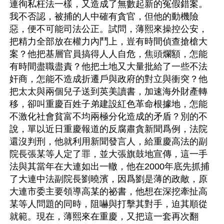
連徇私枉法一樣，又造成了無數起新的冤假錯案。
我不否認，被捕的人中確有貪官，但他的動機險
惡，便不可能司法公正。試問，薄熙來操控公安，
把精力全部放在權力內鬥上，豈有時間偵查搶槍大
案？他把基層官員搞得人人自危，焦頭爛額，怎能
有時間盡職盡責？他把土地又大量批給了一些不法
奸商，怎能不造成折遷戶與政府的對立與衝突？他
把太太與兩個兒子送到英美讀書，加速海外財產轉
移，卻叫重慶百姓子弟建設紅色革命根據地，怎能
不激化社會貧富不均兩極分化造成的矛盾？別的不
說，單以近日重慶報道的反腐肅貪新聞爲例，法院
還沒判刑，他就利用新聞發言人，給重慶高法的副
院長張某等人定了罪，並大張旗鼓地宣傳，這一手
法與其當年在大連如出一轍，他在2000年底先抓捕
了大連中法副院長劉曉濱，因爲劉是薄的政敵，原
大連市委主要領導高某的祕書，他想在深挖牽扯高
某等人問題的同時，阻嚇與打擊其對手，迫其順從
就範。現在，薄熙來在重慶，又把這一套再次翻