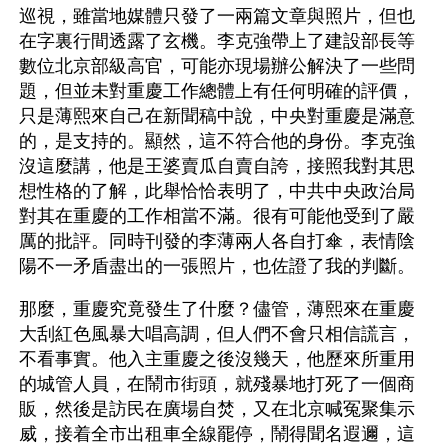
巡視，雖當地媒體只發了一兩篇文章與照片，但也
在字裏行間透露了玄機。李克強帶上了建設部長等
數位北京部級高官，可能亦現場辦公解決了一些問
題，但並未對重慶工作總體上有任何明確的評價，
只是薄熙來自己在新聞稿中說，中央對重慶是滿意
的，是支持的。顯然，這不符合他的身份。李克強
沒這麼講，他是王婆賣瓜自賣自誇，接照我對其思
想性格的了解，此舉恰恰表明了，中共中央政治局
對其在重慶的工作相當不滿。很有可能他受到了嚴
厲的批評。同時刊發的李薄兩人各自打傘，表情陰
陽不一矛盾盡出的一張照片，也佐證了我的判斷。
那麼，重慶究竟發生了什麼？儘管，薄熙來在重慶
大刮紅色風暴大唱高調，但人們不會只相信謊言，
不看事實。他入主重慶之後沒幾天，他歷來所重用
的城管人員，在鬧市街頭，就殘暴地打死了一個商
販，然後是訪民在廣場自焚，又在北京喊冤聚集示
威，接着全市出租車全線罷停，鬧得聞名遐邇，這