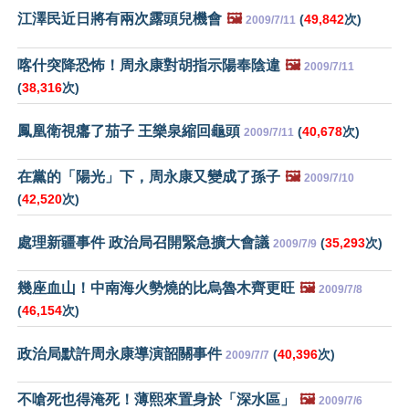
江澤民近日將有兩次露頭兒機會
🖼️
(
49,842
次)
2009/7/11
喀什突降恐怖！周永康對胡指示陽奉陰違
🖼️
2009/7/11
(
38,316
次)
鳳凰衛視癟了茄子 王樂泉縮回龜頭
(
40,678
次)
2009/7/11
在黨的「陽光」下，周永康又變成了孫子
🖼️
2009/7/10
(
42,520
次)
處理新疆事件 政治局召開緊急擴大會議
(
35,293
次)
2009/7/9
幾座血山！中南海火勢燒的比烏魯木齊更旺
🖼️
2009/7/8
(
46,154
次)
政治局默許周永康導演韶關事件
(
40,396
次)
2009/7/7
不嗆死也得淹死！薄熙來置身於「深水區」
🖼️
2009/7/6