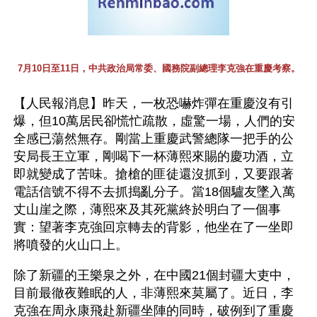
7月10日至11日，中共政治局常委、國務院副總理李克強在重慶考察。
【人民報消息】昨天，一枚恐嚇炸彈在重慶沒有引
爆，但10萬居民卻慌忙疏散，虛驚一場，人們的安
全感已蕩然無存。剛當上重慶武警總隊一把手的公
安局長王立軍，剛喝下一杯薄熙來賜的慶功酒，立
即就變成了苦味。搶槍的匪徒還沒抓到，又要跟著
電話信號不得不去抓搗亂分子。當18個驢友墜入萬
丈山崖之際，薄熙來及其死黨終於明白了一個事
實：望著李克強回京轉去的背影，他坐在了一坐即
將噴發的火山口上。
除了新疆的王樂泉之外，在中國21個封疆大吏中，
目前最徹夜難眠的人，非薄熙來莫屬了。近日，李
克強在周永康飛赴新疆坐陣的同時，破例到了重慶