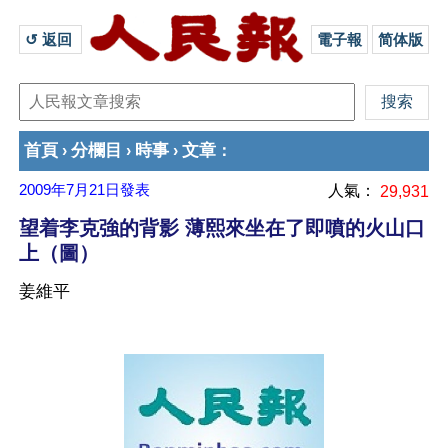
↺ 返回 
電子報
简体版
首頁
分欄目
時事
文章
›
›
›
：
2009年7月21日
發表
人氣：
29,931
望着李克強的背影 薄熙來坐在了即噴的火山口
上（圖）
姜維平