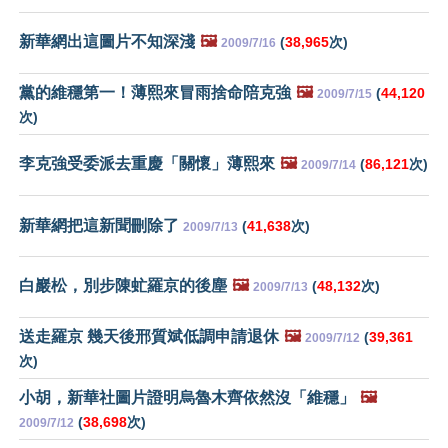
新華網出這圖片不知深淺
🖼️
(
38,965
次)
2009/7/16
黨的維穩第一！薄熙來冒雨捨命陪克強
🖼️
(
44,120
2009/7/15
次)
李克強受委派去重慶「關懷」薄熙來
🖼️
(
86,121
次)
2009/7/14
新華網把這新聞刪除了
(
41,638
次)
2009/7/13
白巖松，別步陳虻羅京的後塵
🖼️
(
48,132
次)
2009/7/13
送走羅京 幾天後邢質斌低調申請退休
🖼️
(
39,361
2009/7/12
次)
小胡，新華社圖片證明烏魯木齊依然沒「維穩」
🖼️
(
38,698
次)
2009/7/12