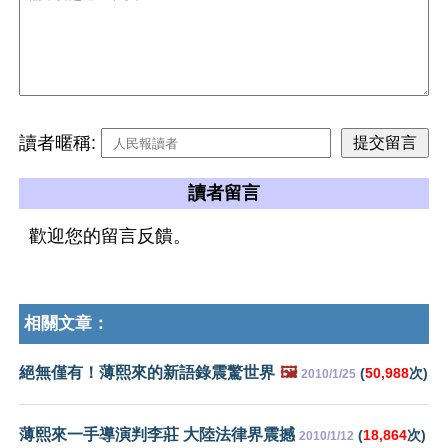
讀者暱稱:
讀者留言
歡迎您的留言反饋。
相關文章：
絕無僅有！薄熙來的新語錄震驚世界
🖼️
(
50,988
次)
2010/1/25
薄熙來一手導演判李莊 大陸法律界震撼
(
18,864
次)
2010/1/12