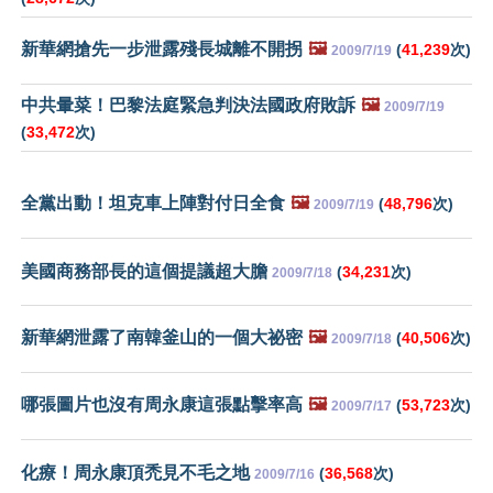
新華網搶先一步泄露殘長城離不開拐
🖼️
(
41,239
次)
2009/7/19
中共暈菜！巴黎法庭緊急判決法國政府敗訴
🖼️
2009/7/19
(
33,472
次)
全黨出動！坦克車上陣對付日全食
🖼️
(
48,796
次)
2009/7/19
美國商務部長的這個提議超大膽
(
34,231
次)
2009/7/18
新華網泄露了南韓釜山的一個大祕密
🖼️
(
40,506
次)
2009/7/18
哪張圖片也沒有周永康這張點擊率高
🖼️
(
53,723
次)
2009/7/17
化療！周永康頂禿見不毛之地
(
36,568
次)
2009/7/16