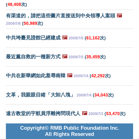
(
48,408
次)
有渠道的，請把這些圖片直接送到中央領導人案頭
🖼️
(
50,989
次)
2009/7/6
中共垮臺見證館已經建成
🖼️
(
61,162
次)
2009/7/5
最近黨自救的一種新方式
🖼️
(
35,459
次)
2009/7/5
中共在新華網如此羞辱南韓
🖼️
(
42,292
次)
2009/7/4
文革，我親眼目睹「大卸八塊」
(
34,043
次)
2009/7/4
遠古教堂的宇航員浮雕拷問現代人
🖼️
(
53,470
次)
2009/7/3
Copyright© RMB Public Foundation Inc.
All Rights Reserved