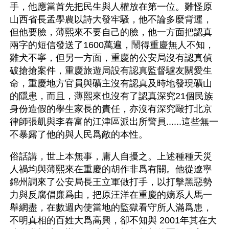
手，他應當首先把民生與人權放在第一位。難怪原
山西省長孟學農以詩大發牢騷，他不論多麼背運，
但他要臉，薄熙來不要自己的臉，他一方面把認真
兩字的短信發送了1600萬遍，鬧得重慶無人不知，
雞犬不寧，但另一方面，重慶的公安局沒有認真偵
破搶搶案件，重慶旅遊局設有認真監督驢友關愛生
命，重慶地方官員與礦主沒有認真及時地發現礦山
的隱患，而且，薄熙來也沒有了認真深究21個民族
身份造假的學生家長的責任，亦沒有深究毆打北京
律師張凱與李春富的江津區派出所警員......這些無一
不暴露了他的與人民爲敵的本性。
俗話講，世上本無事，庸人自擾之。上述種種天災
人禍均與薄熙來在重慶的胡作非爲有關。他從遼寧
錦州調來了公安局長王立軍做打手，以打擊黑惡勢
力與反腐倡廉爲由，把原汪洋在重慶的嫡系人馬一
舉網盡，在數週內使當地的監獄看守所人滿爲患，
不明真相的百姓大爲高興，卻不知與 2001年其在大