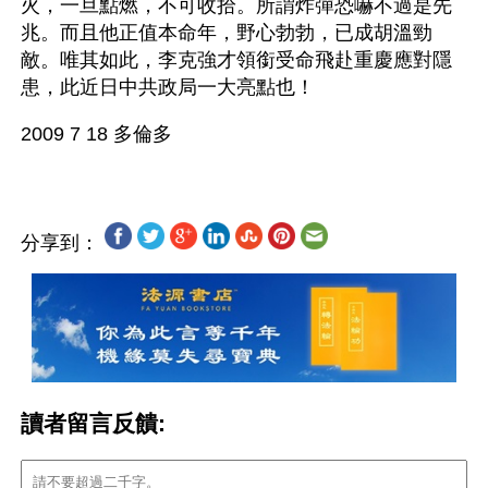
火，一旦點燃，不可收拾。所謂炸彈恐嚇不過是先
兆。而且他正值本命年，野心勃勃，已成胡溫勁
敵。唯其如此，李克強才領銜受命飛赴重慶應對隱
患，此近日中共政局一大亮點也！
分享到：
讀者留言反饋: