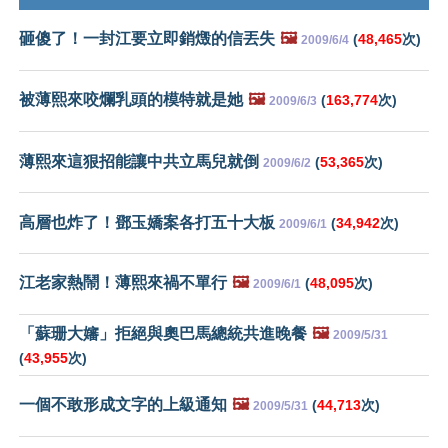
砸傻了！一封江要立即銷燬的信丟失
🖼️
(
48,465
次)
2009/6/4
被薄熙來咬爛乳頭的模特就是她
🖼️
(
163,774
次)
2009/6/3
薄熙來這狠招能讓中共立馬兒就倒
(
53,365
次)
2009/6/2
高層也炸了！鄧玉嬌案各打五十大板
(
34,942
次)
2009/6/1
江老家熱鬧！薄熙來禍不單行
🖼️
(
48,095
次)
2009/6/1
「蘇珊大嬸」拒絕與奧巴馬總統共進晚餐
🖼️
2009/5/31
(
43,955
次)
一個不敢形成文字的上級通知
🖼️
(
44,713
次)
2009/5/31