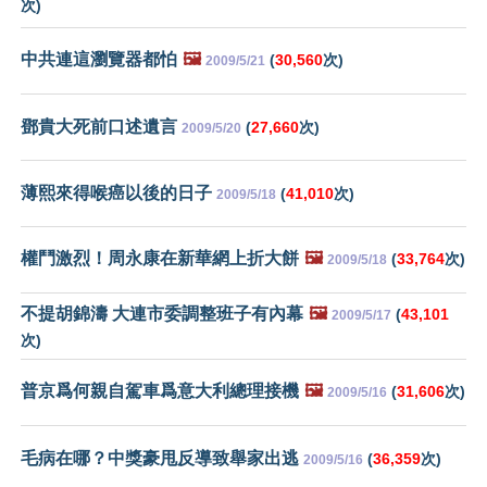
次)
中共連這瀏覽器都怕
🖼️
(
30,560
次)
2009/5/21
鄧貴大死前口述遺言
(
27,660
次)
2009/5/20
薄熙來得喉癌以後的日子
(
41,010
次)
2009/5/18
權鬥激烈！周永康在新華網上折大餅
🖼️
(
33,764
次)
2009/5/18
不提胡錦濤 大連市委調整班子有內幕
🖼️
(
43,101
2009/5/17
次)
普京爲何親自駕車爲意大利總理接機
🖼️
(
31,606
次)
2009/5/16
毛病在哪？中獎豪甩反導致舉家出逃
(
36,359
次)
2009/5/16