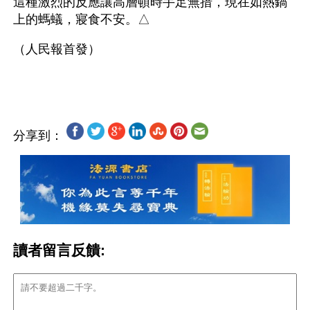
這種激烈的反應讓高層頓時手足無措，現在如熱鍋
上的螞蟻，寢食不安。△ 
（人民報首發）
分享到：
讀者留言反饋: