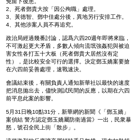
免留下後患。
2、死者鄧貴大按「因公殉職」處理。
3、黃德智、鄧中佳處分後，異地另行安排工作。
4、其他涉案人員不再追究。
政治局經過幾番討論，認爲六四20週年即將來臨，
不可激起更大矛盾，多數人傾向流氓強姦犯與被迫
害女性各打五十大板（死者鄧貴大居然沒有定
性），是比較安全可行的選擇。決定鄧玉嬌案要搶
在六四前妥善處理，速戰速決。
會議結束後，有關負責人通知新華社以最快的速度
把消息拋出去，儘快測試民間的反應，以期在六四
前平息此案的影響。
5月31日晚10點31分，新華網的新聞《「鄧玉嬌」
案偵結 警方認定鄧玉嬌屬防衛過當》一出，民衆暴
怒，號召全民上街「散步」。