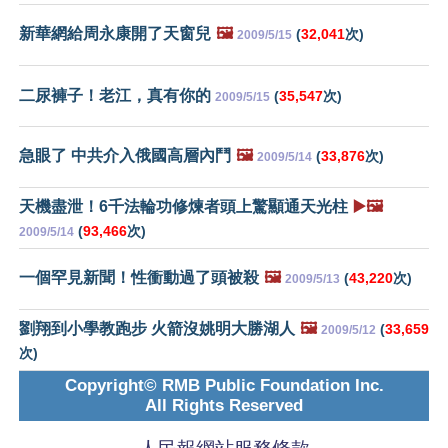
新華網給周永康開了天窗兒
🖼️
(
32,041
次)
2009/5/15
二尿褲子！老江，真有你的
(
35,547
次)
2009/5/15
急眼了 中共介入俄國高層內鬥
🖼️
(
33,876
次)
2009/5/14
天機盡泄！6千法輪功修煉者頭上驚顯通天光柱
▶️🖼️
(
93,466
次)
2009/5/14
一個罕見新聞！性衝動過了頭被殺
🖼️
(
43,220
次)
2009/5/13
劉翔到小學教跑步 火箭沒姚明大勝湖人
🖼️
(
33,659
2009/5/12
次)
Copyright© RMB Public Foundation Inc.
All Rights Reserved