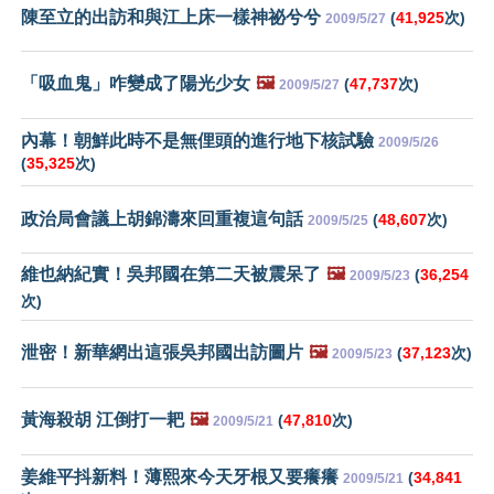
陳至立的出訪和與江上床一樣神祕兮兮
(
41,925
次)
2009/5/27
「吸血鬼」咋變成了陽光少女
🖼️
(
47,737
次)
2009/5/27
內幕！朝鮮此時不是無俚頭的進行地下核試驗
2009/5/26
(
35,325
次)
政治局會議上胡錦濤來回重複這句話
(
48,607
次)
2009/5/25
維也納紀實！吳邦國在第二天被震呆了
🖼️
(
36,254
2009/5/23
次)
泄密！新華網出這張吳邦國出訪圖片
🖼️
(
37,123
次)
2009/5/23
黃海殺胡 江倒打一耙
🖼️
(
47,810
次)
2009/5/21
姜維平抖新料！薄熙來今天牙根又要癢癢
(
34,841
2009/5/21