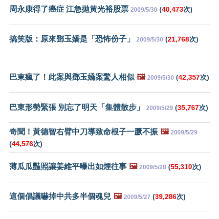
周永康得了癌症 江急拋黃光裕股票
(
40,473
次)
2009/5/30
搞笑版：原來鄧玉嬌是「恐怖份子」
(
21,768
次)
2009/5/30
巴東瘋了！此案與鄧玉嬌案驚人相似
🖼️
(
42,357
次)
2009/5/30
巴東形勢緊張 別忘了明天「集體散步」
(
35,767
次)
2009/5/29
奇聞！黃德智右臂中刀導致命根子一蹶不振
🖼️
2009/5/29
(
44,576
次)
薄瓜瓜豔照讓姜維平曝出如煙往事
🖼️
(
55,310
次)
2009/5/28
這個倡議嚇掉中共多半個魂兒
🖼️
(
39,286
次)
2009/5/27