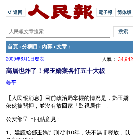
↺ 返回 
電子報
简体版
首頁
分欄目
內幕
文章
›
›
›
：
2009年6月1日
發表
人氣：
34,942
高層也炸了！鄧玉嬌案各打五十大板
姜平
【人民報消息】目前政治局掌握的情況是，鄧玉嬌
依然被關押，並沒有放回家「監視居住」。
公安部呈上四點意見：
1、建議給鄧玉嬌判刑7到10年，決不無罪釋放，以