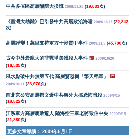
中共多省區高層醞釀大換班
(
19,031
次)
2009/11/25
《臺灣大劫難》已引發中共高層政治海嘯
(
22,842
2009/11/13
次)
高層譁變！萬里支持軍方干涉賈甲事件
(
45,780
次)
2009/11/5
古今中外最龐大的非戰爭集體殺人事件
🖼️
2009/10/20
(
16,535
次)
風水點破中共無第五代 高層驚恐樹「擎天稻草」
🖼️
(
23,976
次)
2009/10/11
前北京公安高層撰文爆中共海外大搞恐怖暗殺
2009/9/15
(
18,822
次)
江系軍方高層腐敗驚人 陸海空三軍老將致信中央
2009/9/15
(
21,880
次)
更多文章導讀：
2009年6月1日