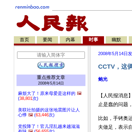
首页
要闻
内幕
时事
幽默
2008年5月14日
CCTV，
重点推荐文章
鲍光
2008年5月14日
麻烦大了！原来母爱是这样的
🖼️
【人民报消息
(
38,801
次)
止是蠢的问题
美联社拍摄的这张地震图片让人
心悸
🖼️
(
63,446
次)
比如，手铐奥运
党投降了！官儿淫乱越来越滋滋
夫做足，表示
有味
🖼️
(
56,655
次)