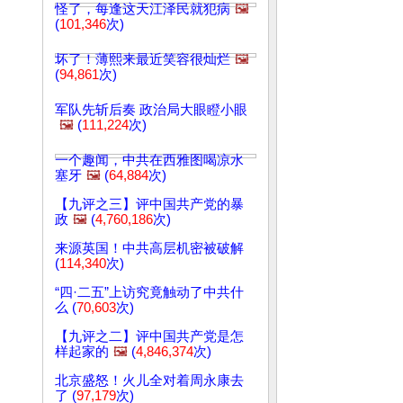
怪了，每逢这天江泽民就犯病
🖼️
(
101,346
次)
坏了！薄熙来最近笑容很灿烂
🖼️
(
94,861
次)
军队先斩后奏 政治局大眼瞪小眼
🖼️
(
111,224
次)
一个趣闻，中共在西雅图喝凉水
塞牙
🖼️
(
64,884
次)
【九评之三】评中国共产党的暴
政
🖼️
(
4,760,186
次)
来源英国！中共高层机密被破解
(
114,340
次)
“四·二五”上访究竟触动了中共什
么 (
70,603
次)
【九评之二】评中国共产党是怎
样起家的
🖼️
(
4,846,374
次)
北京盛怒！火儿全对着周永康去
了 (
97,179
次)