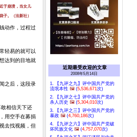
近于崩溃，当女儿
袋子。（法新社）
钱动作，过程过
常轻易的就可以
想达到的目地就
近期最受欢迎的文章
2008年5月14日
1. 【九评之九】评中国共产党的
闻之后，这段录
流氓本性
🖼️
(
5,536,671
次)
2. 【九评之七】评中国共产党的
杀人历史
🖼️
(
5,304,010
次)
不敢相信天下还
3. 【九评之三】评中国共产党的
暴政
🖼️
(
4,760,186
次)
，用空手在募捐
4. 【九评之六】评中国共产党破
视去找视频，但
坏民族文化
🖼️
(
4,757,070
次)