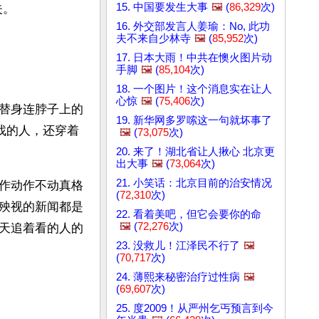
15. 中国要发生大事
🖼️
(
86,329
次)
夫。
16. 外交部发言人姜瑜：No, 此功
夫不来自少林寺
🖼️
(
85,952
次)
17. 日本大雨！中共在懊火图片动
手脚
🖼️
(
85,104
次)
18. 一个图片！这个消息实在让人
心惊
🖼️
(
75,406
次)
替身连脖子上的
19. 新华网多罗嗦这一句就坏事了
找的人，还穿着
🖼️
(
73,075
次)
20. 来了！湖北省让人揪心 北京更
出大事
🖼️
(
73,064
次)
21. 小笑话：北京目前的治安情况
作动作不动真格
(
72,310
次)
殃视的新闻都是
22. 看着美吧，但它会要你的命
🖼️
(
72,276
次)
天追着看的人的
23. 没救儿！江泽民不行了
🖼️
(
70,717
次)
24. 薄熙来秘密治疗过性病
🖼️
(
69,607
次)
25. 度2009！从严州乞丐预言到今