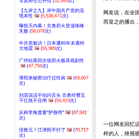
导及师生公开信 (
31,555
次)
【九评之九】评中国共产党的流
网友说，在全
氓本性
🖼️
(
5,536,671
次)
而皇之的播出
曝惊天内幕！京奥邪火登顶珠峰
失败 (
56,078
次)
中共党魁访！日本遭85年未遇特
大地震
🖼️
(
55,989
次)
广州站第四次熄邪火极具戏剧性
🖼️
(
47,756
次)
薄熙来秘密治疗过性病
🖼️
(
69,607
次)
刘淇说话不怕闪舌头 京奥经费五
千亿煞不住闸
🖼️
(
50,419
次)
从科学角度看“护身符”
🖼️
(
47,541
次)
一位网友回忆
没救儿！江泽民不行了
🖼️
(
70,717
样的人，殃视
次)