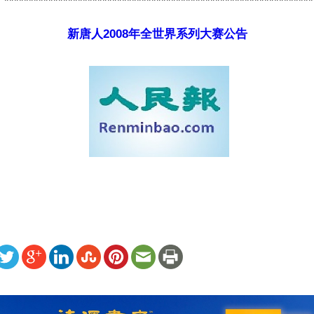
***************************************************************
新唐人2008年全世界系列大赛公告
ww.renminbao.com/rmb/articles/2008/5/14/47659.html