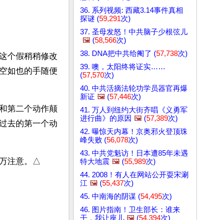
36. 系列视频: 西藏3.14事件真相
探谜 (
59,291
次)
37. 圣母发怒！中共脑子少根弦儿
🖼️
(
58,566
次)
38. DNA把中共给阉了 (
57,738
次)
这个假稍稍修改
39. 噢，太阳终将证实……
空如也的手随便
(
57,570
次)
40. 中共活摘法轮功学员器官再爆
新证
🖼️
(
57,446
次)
和第二个动作颠
41. 万人到纽约大街齐唱《义勇军
进行曲》的原因
🖼️
(
57,389
次)
过去的第一个动
42. 曝惊天内幕！京奥邪火登顶珠
峰失败 (
56,078
次)
43. 中共党魁访！日本遭85年未遇
万注意。△
特大地震
🖼️
(
55,989
次)
44. 2008！有人在网站公开耍宋涮
江
🖼️
(
55,437
次)
45. 中南海的阴谋 (
54,495
次)
46. 图片指南！卫生部长：谁来
干，我让座儿
🖼️
(
54,394
次)