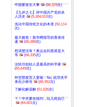
中国要发生大事
🖼️
(
86,329
次)
【九评之七】评中国共产党的杀
人历史
🖼️
(
5,304,010
次)
浅论中国传统文化的本质 (
50,114
次)
最大败笔！新华网报导的香港传
递
🖼️
(
66,388
次)
想清楚没有？奥运会到底谁是大
爷
🖼️
(
66,335
次)
法轮功创始人是最高的科学家
🖼️
(
65,649
次)
外交部发言人姜瑜：No, 此功夫不
来自少林寺
🖼️
(
85,952
次)
了解化解误解 (
51,026
次)
？！中共要在纽约…玩儿死自己
🖼️
(
64,601
次)