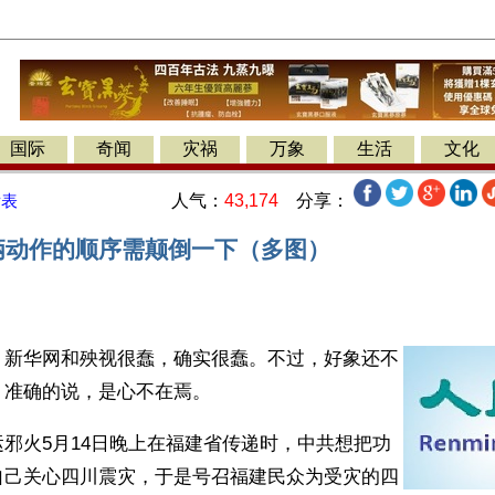
国际
奇闻
灾祸
万象
生活
文化
人气：
43,174
分享：
发表
这俩动作的顺序需颠倒一下（多图）
】新华网和殃视很蠢，确实很蠢。不过，好象还不
，准确的说，是心不在焉。
邪火5月14日晚上在福建省传递时，中共想把功
自己关心四川震灾，于是号召福建民众为受灾的四