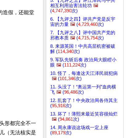
5. 【九评之五】评江泽民与中共
相互利用迫害法轮功
🖼️
(
4,747,390
次)
的造假，还能堂
6. 【九评之四】评共产党是反宇
宙的力量
🖼️
(
4,729,460
次)
7. 【九评之八】评中国共产党的
邪教本质
🖼️
(
4,715,754
次)
8. 来源英国！中共高层机密被破
解 (
114,340
次)
9. 军队先斩后奏 政治局大眼瞪小
眼
🖼️
(
111,224
次)
10. 怪了，每逢这天江泽民就犯病
🖼️
(
101,346
次)
11. 头没了！“奥运第一列”血肉横
飞
🖼️
(
96,486
次)
12. 乱套了！中央政治局各侍其主
(
95,916
次)
13. 坏了！薄熙来最近笑容很灿烂
🖼️
(
94,861
次)
头形都完全不一
14. 周永康说这场戏一定上座
儿（无法核实是
(
89,179
次)