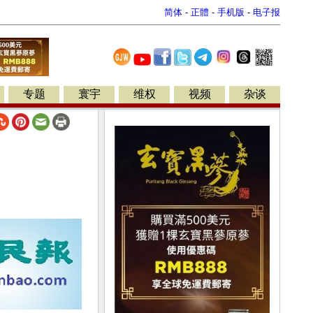
简体
-
正體
-
手机版
-
电子报
专题
寰宇
维权
视频
杂谈