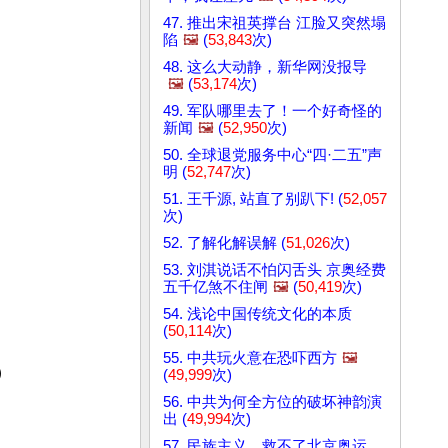
47. 推出宋祖英撑台 江脸又突然塌
陷
🖼️
(
53,843
次)
48. 这么大动静，新华网没报导
🖼️
(
53,174
次)
49. 军队哪里去了！一个好奇怪的
新闻
🖼️
(
52,950
次)
50. 全球退党服务中心“四·二五”声
明 (
52,747
次)
51. 王千源, 站直了别趴下! (
52,057
次)
52. 了解化解误解 (
51,026
次)
53. 刘淇说话不怕闪舌头 京奥经费
五千亿煞不住闸
🖼️
(
50,419
次)
54. 浅论中国传统文化的本质
(
50,114
次)
55. 中共玩火意在恐吓西方
🖼️
）
(
49,999
次)
56. 中共为何全方位的破坏神韵演
出 (
49,994
次)
57. 民族主义，救不了北京奥运