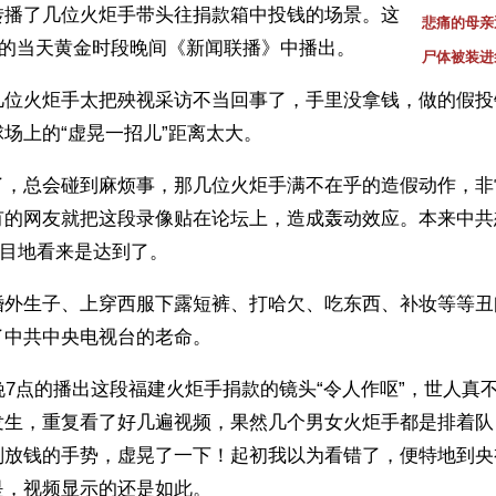
转播了几位火炬手带头往捐款箱中投钱的场景。这
悲痛的母亲
V的当天黄金时段晚间《新闻联播》中播出。
尸体被装进
几位火炬手太把殃视采访不当回事了，手里没拿钱，做的假投
场上的“虚晃一招儿”距离太大。
了，总会碰到麻烦事，那几位火炬手满不在乎的造假动作，非
有的网友就把这段录像贴在论坛上，造成轰动效应。本来中共
个目地看来是达到了。
婚外生子、上穿西服下露短裤、打哈欠、吃东西、补妆等等丑
了中共中央电视台的老命。
晚7点的播出这段福建火炬手捐款的镜头“令人作呕”，世人真
发生，重复看了好几遍视频，果然几个男女火炬手都是排着队
划放钱的手势，虚晃了一下！起初我以为看错了，便特地到央
是，视频显示的还是如此。