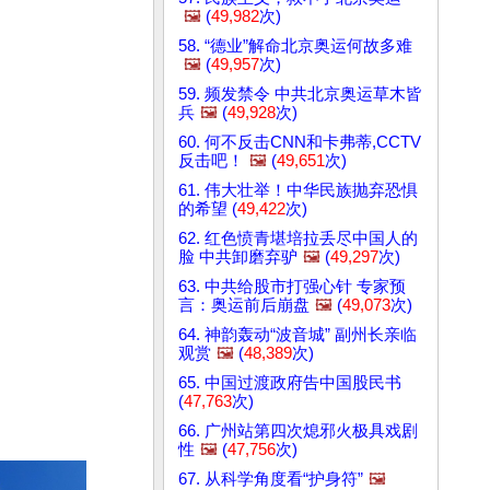
🖼️
(
49,982
次)
58. “德业”解命北京奥运何故多难
🖼️
(
49,957
次)
59. 频发禁令 中共北京奥运草木皆
兵
🖼️
(
49,928
次)
60. 何不反击CNN和卡弗蒂,CCTV
反击吧！
🖼️
(
49,651
次)
61. 伟大壮举！中华民族抛弃恐惧
的希望 (
49,422
次)
62. 红色愤青堪培拉丢尽中国人的
脸 中共卸磨弃驴
🖼️
(
49,297
次)
63. 中共给股市打强心针 专家预
言：奥运前后崩盘
🖼️
(
49,073
次)
64. 神韵轰动“波音城” 副州长亲临
观赏
🖼️
(
48,389
次)
65. 中国过渡政府告中国股民书
(
47,763
次)
66. 广州站第四次熄邪火极具戏剧
性
🖼️
(
47,756
次)
67. 从科学角度看“护身符”
🖼️