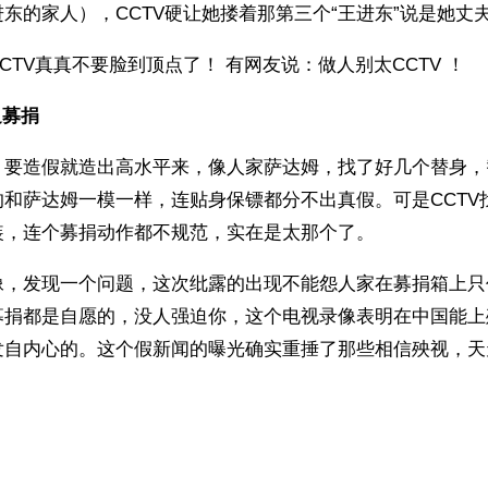
东的家人），CCTV硬让她搂着那第三个“王进东”说是她丈
CTV真真不要脸到顶点了！ 有网友说：做人别太CCTV ！
募捐 
，要造假就造出高水平来，像人家萨达姆，找了好几个替身，
的和萨达姆一模一样，连贴身保镖都分不出真假。可是CCTV
装，连个募捐动作都不规范，实在是太那个了。
像，发现一个问题，这次纰露的出现不能怨人家在募捐箱上只
募捐都是自愿的，没人强迫你，这个电视录像表明在中国能上
发自内心的。这个假新闻的曝光确实重捶了那些相信殃视，天