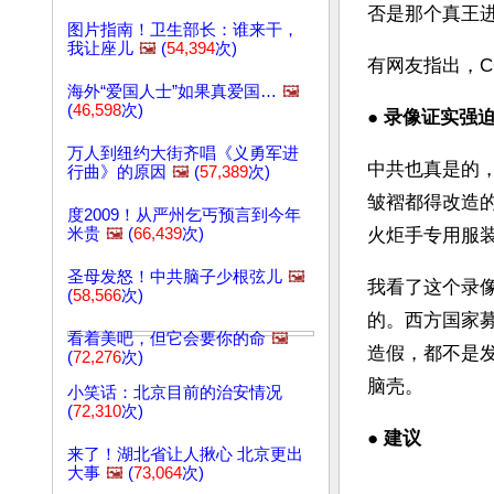
否是那个真王进
图片指南！卫生部长：谁来干，
我让座儿
🖼️
(
54,394
次)
有网友指出，C
海外“爱国人士”如果真爱国…
🖼️
(
46,598
次)
● 
录像证实强迫
万人到纽约大街齐唱《义勇军进
中共也真是的
行曲》的原因
🖼️
(
57,389
次)
皱褶都得改造
度2009！从严州乞丐预言到今年
米贵
🖼️
(
66,439
次)
火炬手专用服
圣母发怒！中共脑子少根弦儿
🖼️
我看了这个录
(
58,566
次)
的。西方国家
看着美吧，但它会要你的命
🖼️
造假，都不是
(
72,276
次)
脑壳。
小笑话：北京目前的治安情况
(
72,310
次)
● 
建议
来了！湖北省让人揪心 北京更出
大事
🖼️
(
73,064
次)