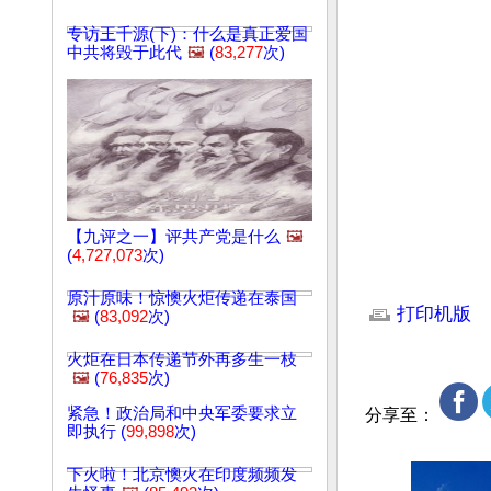
专访王千源(下)：什么是真正爱国
中共将毁于此代
🖼️
(
83,277
次)
【九评之一】评共产党是什么
🖼️
(
4,727,073
次)
文章网址: http://w
原汁原味！惊懊火炬传递在泰国
打印机版
🖼️
(
83,092
次)
火炬在日本传递节外再多生一枝
🖼️
(
76,835
次)
紧急！政治局和中央军委要求立
分享至：
即执行 (
99,898
次)
下火啦！北京懊火在印度频频发