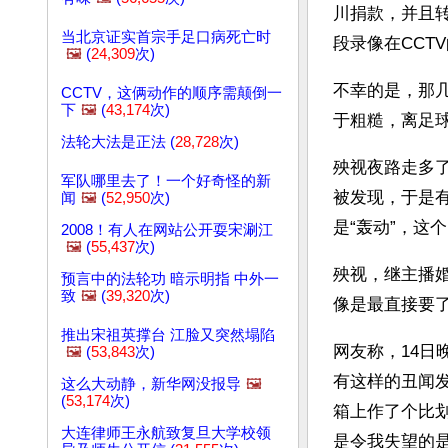
川捐款，并且
当北京证实首宗手足口病死亡时
段录像在CCT
🖼️
(
24,309
次)
不幸的是，那
CCTV，这俩动作的顺序需颠倒一
下
🖼️
(
43,174
次)
于粗糙，离足球
法轮大法是正法 (
28,728
次)
殃视夜路走多
军队哪里去了！一个好奇怪的新
被发现，于是
闻
🖼️
(
52,950
次)
是“轰动”，这
2008！有人在网站公开耍宋涮江
🖼️
(
55,437
次)
殃视，继主播
预言中的法轮功 暗示明指 中外一
致
🖼️
(
39,320
次)
像是最直接要
推出宋祖英撑台 江脸又突然塌陷
网友称，14日
🖼️
(
53,843
次)
有这样的丑闻
这么大动静，新华网没报导
🖼️
(
53,174
次)
箱上作了个比
大连律师王永航致复旦大学校领
是令我失望的