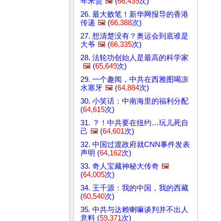
年米贵
🖼️
(
66,439
次)
26. 最大败笔！新华网报导的香港
传递
🖼️
(
66,388
次)
27. 想清楚没有？奥运会到底谁是
大爷
🖼️
(
66,335
次)
28. 法轮功创始人是最高的科学家
🖼️
(
65,649
次)
29. 一个趣闻，中共在西雅图喝凉
水塞牙
🖼️
(
64,884
次)
30. 小笑话：中南海里的福利分配
(
64,615
次)
31. ？！中共要在纽约…玩儿死自
己
🖼️
(
64,601
次)
32. 中国过渡政府就CNN事件发表
声明 (
64,162
次)
33. 奇人宝藏神秘大传奇
🖼️
(
64,005
次)
34. 王千源：我的中国，我的西藏
(
60,540
次)
35. 中共与达赖喇嘛谈判并不出人
意料 (
59,371
次)