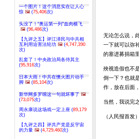
一个图片！这个消息实在让人心
惊
🖼️
(
75,406
次)
头没了！“奥运第一列”血肉横飞
🖼️
(
96,486
次)
无论怎么说，
【九评之五】评江泽民与中共相
互利用迫害法轮功
🖼️
(
4,747,390
一下就可以弥
次)
的塞进募捐箱
乱套了！中央政治局各侍其主
(
95,916
次)
殃视造假也不
日本大雨！中共在懊火图片动手
倒一下？也就
脚
🖼️
(
85,104
次)
作，放在后面
新华网多罗嗦这一句就坏事了
🖼️
(
73,075
次)
当然，我说完
周永康说这场戏一定上座 (
89,179
次)
（人民报首发
【九评之四】评共产党是反宇宙
的力量
🖼️
(
4,729,460
次)