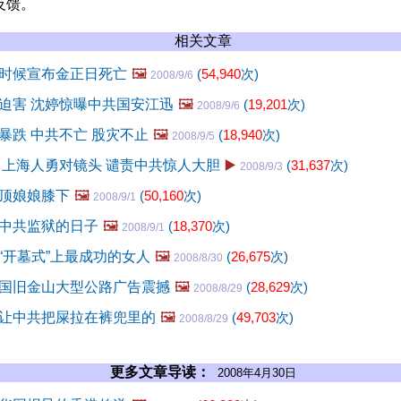
反馈。
相关文章
时候宣布金正日死亡
🖼️
(
54,940
次)
2008/9/6
迫害 沈婷惊曝中共国安江迅
🖼️
(
19,201
次)
2008/9/6
暴跌 中共不亡 股灾不止
🖼️
(
18,940
次)
2008/9/5
 上海人勇对镜头 谴责中共惊人大胆
▶️
(
31,637
次)
2008/9/3
顶娘娘膝下
🖼️
(
50,160
次)
2008/9/1
中共监狱的日子
🖼️
(
18,370
次)
2008/9/1
“开墓式”上最成功的女人
🖼️
(
26,675
次)
2008/8/30
国旧金山大型公路广告震撼
🖼️
(
28,629
次)
2008/8/29
让中共把屎拉在裤兜里的
🖼️
(
49,703
次)
2008/8/29
更多文章导读：
2008年4月30日