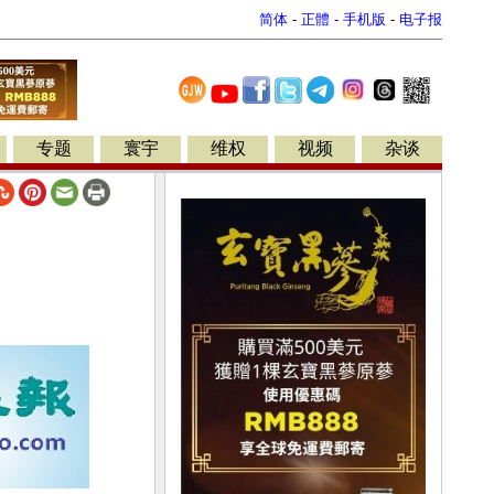
简体
-
正體
-
手机版
-
电子报
专题
寰宇
维权
视频
杂谈