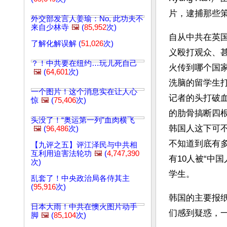
片，逮捕那些策
外交部发言人姜瑜：No, 此功夫不
来自少林寺
🖼️
(
85,952
次)
自从中共在英
了解化解误解 (
51,026
次)
义殴打观众、
？！中共要在纽约…玩儿死自己
火传到哪个国
🖼️
(
64,601
次)
洗脑的留学生
一个图片！这个消息实在让人心
记者的头打破
惊
🖼️
(
75,406
次)
的肋骨搞断四根
头没了！“奥运第一列”血肉横飞
韩国人这下可
🖼️
(
96,486
次)
不知道到底有
【九评之五】评江泽民与中共相
互利用迫害法轮功
🖼️
(
4,747,390
有10人被“中
次)
学生。
乱套了！中央政治局各侍其主
(
95,916
次)
韩国的主要报纸《
日本大雨！中共在懊火图片动手
们感到疑惑，一
脚
🖼️
(
85,104
次)