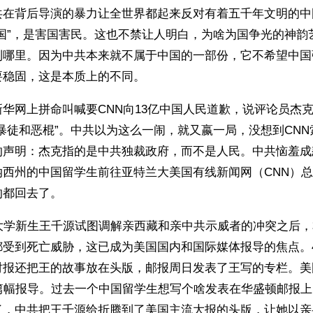
共在背后导演的暴力让全世界都起来反对有着五千年文明的中
爱国”，是害国害民。这也不禁让人明白，为啥为国争光的神韵
到哪里。因为中共本来就不属于中国的一部份，它不希望中国
要稳固，这是本质上的不同。
网上拼命叫喊要CNN向13亿中国人民道歉，说评论员杰克（Jack 
暴徒和恶棍”。中共以为这么一闹，就又嬴一局，没想到CN
的声明：杰克指的是中共独裁政府，而不是人民。中共恼羞成
纳西州的中国留学生前往亚特兰大美国有线新闻网（CNN）
的都回去了。
克大学新生王千源试图调解亲西藏和亲中共示威者的冲突之后
受到死亡威胁，这已成为美国国内和国际媒体报导的焦点。4
时报还把王的故事放在头版，邮报周日发表了王写的专栏。美
大篇幅报导。过去一个中国留学生想写个啥发表在华盛顿邮报
了，中共把王千源给折腾到了美国主流大报的头版，让她以亲