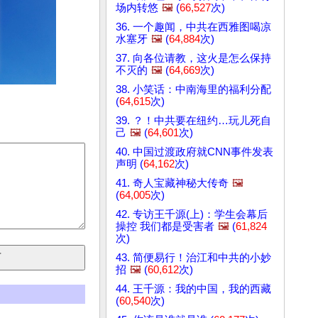
场内转悠
🖼️
(
66,527
次)
36. 一个趣闻，中共在西雅图喝凉
水塞牙
🖼️
(
64,884
次)
37. 向各位请教，这火是怎么保持
不灭的
🖼️
(
64,669
次)
38. 小笑话：中南海里的福利分配
(
64,615
次)
39. ？！中共要在纽约…玩儿死自
己
🖼️
(
64,601
次)
40. 中国过渡政府就CNN事件发表
声明 (
64,162
次)
41. 奇人宝藏神秘大传奇
🖼️
(
64,005
次)
42. 专访王千源(上)：学生会幕后
操控 我们都是受害者
🖼️
(
61,824
次)
43. 简便易行！治江和中共的小妙
招
🖼️
(
60,612
次)
44. 王千源：我的中国，我的西藏
(
60,540
次)