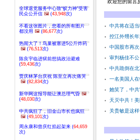
欢迎您的留言
全球退党服务中心致“蚁力神”受害
民众公开信
🖼️
(
43,948
次)
中共将在适当
不看这张图片，您看的所有图片
都没用
🖼️
(
86,677
次)
控江外甥长年
热闹大了！鸟巢被塞进5公斤炸药
中国股市再次
🖼️
(
76,513
次)
审判杨佳不公
陈良宇临进狱前想搞政治避难
(
59,436
次)
中共跪倒在北
贾庆林茅台庆祝 陈至立再次痛哭
一名美国人在
🖼️
(
82,834
次)
她笑了，中共
新华网这报导能让澳总理气昏
🖼️
(
48,030
次)
天灭中共！美
关贵敏是这样
中共疯狂了，旧金山市长也疯狂
🖼️
(
49,101
次)
周永康和曾庆红掐起架来 (
64,659
次)