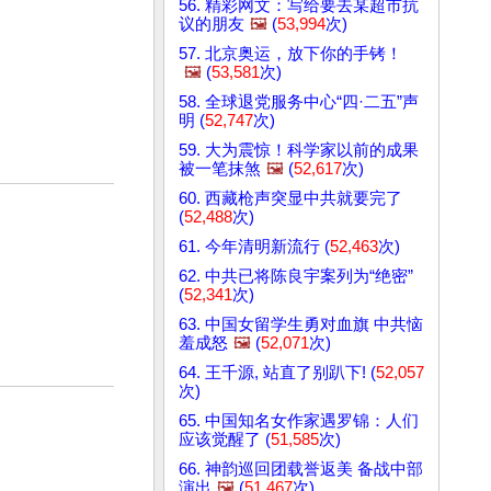
56. 精彩网文：写给要去某超市抗
议的朋友
🖼️
(
53,994
次)
57. 北京奥运，放下你的手铐！
🖼️
(
53,581
次)
58. 全球退党服务中心“四·二五”声
明 (
52,747
次)
59. 大为震惊！科学家以前的成果
被一笔抹煞
🖼️
(
52,617
次)
60. 西藏枪声突显中共就要完了
(
52,488
次)
61. 今年清明新流行 (
52,463
次)
62. 中共已将陈良宇案列为“绝密”
(
52,341
次)
63. 中国女留学生勇对血旗 中共恼
羞成怒
🖼️
(
52,071
次)
64. 王千源, 站直了别趴下! (
52,057
次)
65. 中国知名女作家遇罗锦：人们
应该觉醒了 (
51,585
次)
66. 神韵巡回团载誉返美 备战中部
演出
🖼️
(
51,467
次)