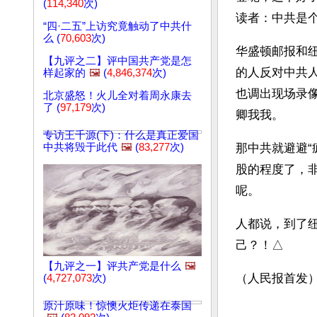
(
114,340
次)
读者：中共是个
“四·二五”上访究竟触动了中共什
么 (
70,603
次)
华盛顿邮报和
【九评之二】评中国共产党是怎
的人反对中共
样起家的
🖼️
(
4,846,374
次)
也调出现场录
北京盛怒！火儿全对着周永康去
了 (
97,179
次)
卿我我。
专访王千源(下)：什么是真正爱国
中共将毁于此代
🖼️
(
83,277
次)
那中共就避避
股的程度了，
呢。
人都说，到了
己？！△ 
【九评之一】评共产党是什么
🖼️
（人民报首发
(
4,727,073
次)
原汁原味！惊懊火炬传递在泰国