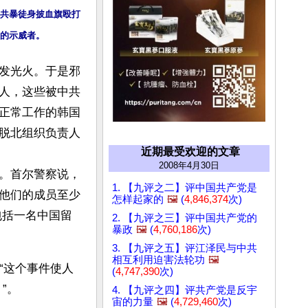
共暴徒身披血旗殴打
的示威者。
发光火。于是邪
人，这些被中共
正常工作的韩国
脱北组织负责人
近期最受欢迎的文章
2008年4月30日
。首尔警察说，
1. 【九评之二】评中国共产党是
他们的成员至少
怎样起家的
🖼️
(
4,846,374
次)
包括一名中国留
2. 【九评之三】评中国共产党的
暴政
🖼️
(
4,760,186
次)
3. 【九评之五】评江泽民与中共
相互利用迫害法轮功
🖼️
：“这个事件使人
(
4,747,390
次)
”。
4. 【九评之四】评共产党是反宇
宙的力量
🖼️
(
4,729,460
次)