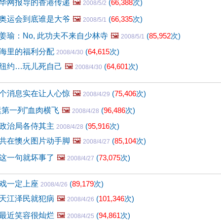
华网报导的香港传递
🖼️
(
66,388
次)
2008/5/2
奥运会到底谁是大爷
🖼️
(
66,335
次)
2008/5/1
姜瑜：No, 此功夫不来自少林寺
🖼️
(
85,952
次)
2008/5/1
海里的福利分配
(
64,615
次)
2008/4/30
纽约…玩儿死自己
🖼️
(
64,601
次)
2008/4/30
个消息实在让人心惊
🖼️
(
75,406
次)
2008/4/29
运第一列”血肉横飞
🖼️
(
96,486
次)
2008/4/28
政治局各侍其主
(
95,916
次)
2008/4/28
共在懊火图片动手脚
🖼️
(
85,104
次)
2008/4/27
这一句就坏事了
🖼️
(
73,075
次)
2008/4/27
场戏一定上座
(
89,179
次)
2008/4/26
天江泽民就犯病
🖼️
(
101,346
次)
2008/4/26
最近笑容很灿烂
🖼️
(
94,861
次)
2008/4/25