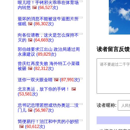
哏儿噎！手铐邪火乖乖在体育场
内转悠
🖼️
(
66,527
次)
最坏的消息不能被这牛逼图片所
催眠
🖼️
(
86,302
次)
向各位请教，这火是怎么保持不
灭的
🖼️
(
64,669
次)
读者留言反馈
郭伯雄要求江出山 政治局通过周
永康建议 (
89,829
次)
曾庆红再度失败 海外特工小菜碟
被砸
🖼️
(
82,312
次)
送你一双火眼金睛
🖼️
(
87,991
次)
北京奥运，放下你的手铐！
🖼️
(
53,581
次)
读者暱称:
总书记总理若想成功办奥运…没
门儿
🖼️
(
56,987
次)
简便易行！治江和中共的小妙招
🖼️
(
60,612
次)