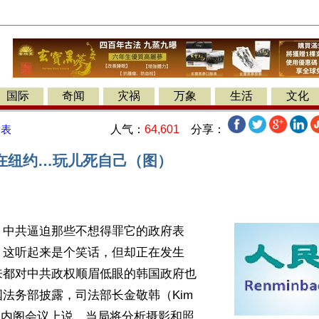
国际
奇闻
灾祸
万象
生活
文化
人气：
64,601
分享：
发表
在纽约…玩儿死自己（图）
】中共逼迫那些不想得罪它的政府表
，这听起来是个笑话，但却正在发生
来都对中共政权顺眉低眼的韩国政府也
法务部披露，司法部长金敬韩（Kim 
n）在内阁会议上说，当局将分析摄影和照