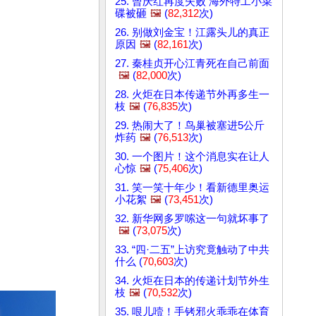
25. 曾庆红再度失败 海外特工小菜
碟被砸
🖼️
(
82,312
次)
26. 别做刘金宝！江露头儿的真正
原因
🖼️
(
82,161
次)
27. 秦桂贞开心江青死在自己前面
🖼️
(
82,000
次)
28. 火炬在日本传递节外再多生一
枝
🖼️
(
76,835
次)
29. 热闹大了！鸟巢被塞进5公斤
炸药
🖼️
(
76,513
次)
30. 一个图片！这个消息实在让人
心惊
🖼️
(
75,406
次)
31. 笑一笑十年少！看新德里奥运
小花絮
🖼️
(
73,451
次)
32. 新华网多罗嗦这一句就坏事了
🖼️
(
73,075
次)
33. “四·二五”上访究竟触动了中共
什么 (
70,603
次)
34. 火炬在日本的传递计划节外生
枝
🖼️
(
70,532
次)
35. 哏儿噎！手铐邪火乖乖在体育