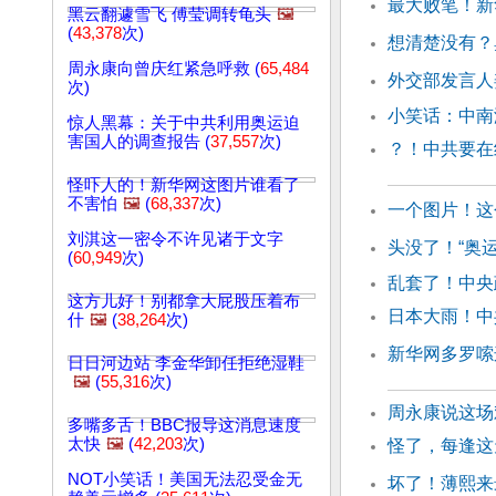
最大败笔！新
黑云翻遽雪飞 傅莹调转龟头
🖼️
(
43,378
次)
想清楚没有？
周永康向曾庆红紧急呼救 (
65,484
外交部发言人
次)
小笑话：中南
惊人黑幕：关于中共利用奥运迫
害国人的调查报告 (
37,557
次)
？！中共要在
怪吓人的！新华网这图片谁看了
不害怕
🖼️
(
68,337
次)
一个图片！这
刘淇这一密令不许见诸于文字
头没了！“奥
(
60,949
次)
乱套了！中央
这方儿好！别都拿大屁股压着布
日本大雨！中
什
🖼️
(
38,264
次)
新华网多罗嗦
日日河边站 李金华卸任拒绝湿鞋
🖼️
(
55,316
次)
周永康说这
多嘴多舌！BBC报导这消息速度
太快
🖼️
(
42,203
次)
怪了，每逢这
NOT小笑话！美国无法忍受金无
坏了！薄熙来