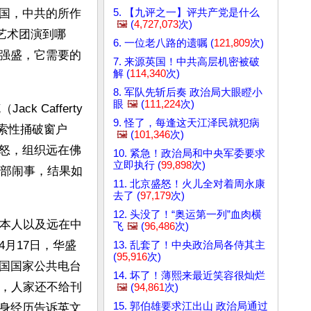
5. 【九评之一】评共产党是什么
国，中共的所作
🖼️
(
4,727,073
次)
艺术团演到哪
6. 一位老八路的遗嘱 (
121,809
次)
强盛，它需要的
7. 来源英国！中共高层机密被破
解 (
114,340
次)
8. 军队先斩后奏 政治局大眼瞪小
眼
🖼️
(
111,224
次)
Cafferty 
9. 怪了，每逢这天江泽民就犯病
N索性捅破窗户
🖼️
(
101,346
次)
怒，组织远在佛
10. 紧急！政治局和中央军委要求
立即执行 (
99,898
次)
总部闹事，结果如
11. 北京盛怒！火儿全对着周永康
去了 (
97,179
次)
12. 头没了！“奥运第一列”血肉横
，本人以及远在中
飞
🖼️
(
96,486
次)
月17日，华盛
13. 乱套了！中央政治局各侍其主
(
95,916
次)
国国家公共电台
14. 坏了！薄熙来最近笑容很灿烂
上，人家还不给刊
🖼️
(
94,861
次)
15. 郭伯雄要求江出山 政治局通过
身经历告诉英文