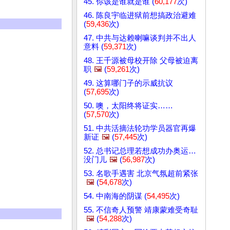
45. 你该是谁就是谁 (
60,177
次)
46. 陈良宇临进狱前想搞政治避难
(
59,436
次)
47. 中共与达赖喇嘛谈判并不出人
意料 (
59,371
次)
48. 王千源被母校开除 父母被迫离
职
🖼️
(
59,261
次)
49. 这算哪门子的示威抗议
(
57,695
次)
50. 噢，太阳终将证实……
(
57,570
次)
51. 中共活摘法轮功学员器官再爆
新证
🖼️
(
57,445
次)
52. 总书记总理若想成功办奥运…
没门儿
🖼️
(
56,987
次)
53. 名歌手遇害 北京气氛超前紧张
🖼️
(
54,678
次)
54. 中南海的阴谋 (
54,495
次)
55. 不信奇人预警 靖康蒙难受奇耻
🖼️
(
54,288
次)