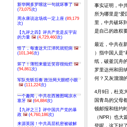
新华网多罗嗦这一句就坏事了
🖼️
事实证明，中
(
73,075
次)
所为哪里是“
周永康说这场戏一定上座 (
89,179
里，中共破坏
次)
是自己的政权
【九评之四】评共产党是反宇宙
的力量
🖼️
(
4,729,460
次)
最近，中共在新华
怪了，每逢这天江泽民就犯病
🖼️
）指中国人是“
(
101,346
次)
纸，破釜沉舟
坏了！薄熙来最近笑容很灿烂
🖼️
(
94,861
次)
罗里达州和田
何？又灰溜溜
军队先斩后奏 政治局大眼瞪小眼
🖼️
(
111,224
次)
4月9日，杜
一个趣闻，中共在西雅图喝凉水
国青岛的父母都
塞牙
🖼️
(
64,884
次)
顿邮报和纽约
【九评之三】评中国共产党的暴
政
🖼️
(
4,760,186
次)
（NPR）也
来源英国！中共高层机密被破解
登呢，这下好