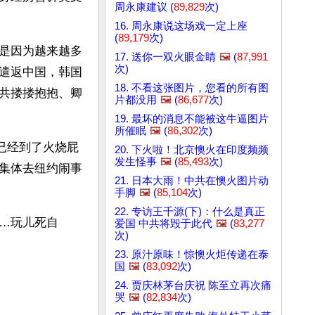
周永康建议 (
89,829
次)
16. 周永康说这场戏一定上座
(
89,179
次)
是因为越来越多
17. 送你一双火眼金睛
🖼️
(
87,991
次)
遣返中国，韩国
18. 不看这张图片，您看的所有图
共搂搂抱抱、卿
片都没用
🖼️
(
86,677
次)
19. 最坏的消息不能被这牛逼图片
所催眠
🖼️
(
86,302
次)
已经到了火烧屁
20. 下火啦！北京懊火在印度频频
发生怪事
🖼️
(
85,493
次)
集体去纽约闹事
21. 日本大雨！中共在懊火图片动
手脚
🖼️
(
85,104
次)
22. 专访王千源(下)：什么是真正
…玩儿死自
爱国 中共将毁于此代
🖼️
(
83,277
次)
23. 原汁原味！惊懊火炬传递在泰
国
🖼️
(
83,092
次)
24. 贾庆林茅台庆祝 陈至立再次痛
哭
🖼️
(
82,834
次)