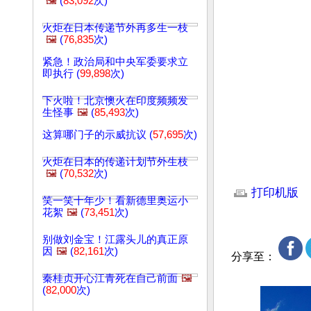
🖼️
(
83,092
次)
火炬在日本传递节外再多生一枝
🖼️
(
76,835
次)
紧急！政治局和中央军委要求立
即执行 (
99,898
次)
下火啦！北京懊火在印度频频发
生怪事
🖼️
(
85,493
次)
这算哪门子的示威抗议 (
57,695
次)
火炬在日本的传递计划节外生枝
🖼️
(
70,532
次)
文章网址: http://w
打印机版
笑一笑十年少！看新德里奥运小
花絮
🖼️
(
73,451
次)
别做刘金宝！江露头儿的真正原
因
🖼️
(
82,161
次)
分享至：
秦桂贞开心江青死在自己前面
🖼️
(
82,000
次)