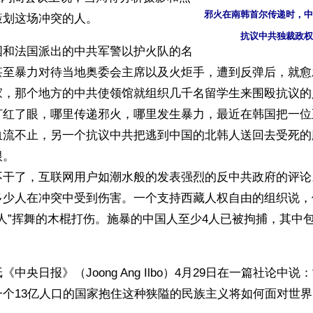
邪火在南韩首尔传递时，中
划这场冲突的人。 
抗议中共独裁政权
国和法国派出的中共军警以护火队的名
甚至暴力对待当地奥委会主席以及火炬手，遭到反弹后，就愈
家，那个地方的中共使领馆就组织几千名留学生来围殴抗议的
打红了眼，哪里传递邪火，哪里发生暴力，最近在韩国把一位
血流不止，另一个抗议中共把逃到中国的北韩人送回去受死的
。 
不干了，互联网用户如潮水般的发表强烈的反中共政府的评论
多少人在冲突中受到伤害。一个支持西藏人权自由的组织说，
国人”挥舞的木棍打伤。施暴的中国人至少4人已被拘捕，其中
中央日报》（Joong Ang Ilbo）4月29日在一篇社论中说
个13亿人口的国家抱住这种狭隘的民族主义将如何面对世界 