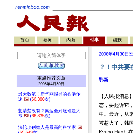
首页
要闻
内幕
时事
幽默
2008年4月30日
？！中共要
重点推荐文章
鄂新
2008年4月30日
最大败笔！新华网报导的香港传
【人民报消息
递
🖼️
(
66,388
次)
态，要起诉它
想清楚没有？奥运会到底谁是大
中。最近，从
爷
🖼️
(
66,335
次)
被惹火了，韩国
法轮功创始人是最高的科学家
🖼️
Kyung Ha
(
65,649
次)