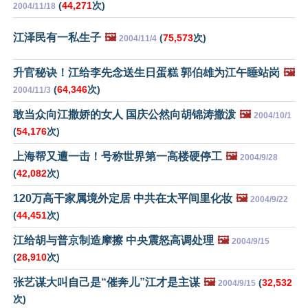
(
44,271
次)
2004/11/18
江泽民有一私生子
🖼️
(
75,573
次)
2004/11/4
升官秘诀！江给李先念送生日蛋糕 郭伯雄为江午睡站岗
🖼️
(
64,346
次)
2004/11/3
敢当众向江撒娇的女人 国庆公然向胡锦涛撒泼
🖼️
2004/10/1
(
54,176
次)
上海帮又遭一击！号称世界第一高楼硬停工
🖼️
2004/9/28
(
42,082
次)
120万高干家属境外定居 中共在太平间里化妆
🖼️
2004/9/22
(
44,451
次)
江给胡与普京制造摩擦 中央震怒高调处理
🖼️
2004/9/15
(
28,910
次)
张艺谋大叫自己是“催奔儿”江才是主谋
🖼️
(
32,532
2004/9/15
次)