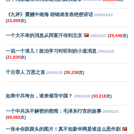
《九评》震撼中南海 胡锦涛发表绝密讲话
2004/12/10
(
23,009
次)
一个大不幸的消息从阿富汗传到北京
🖼️
(
29,446
次)
2004/12/7
一说一个准儿！政治学习时听到的小道消息
2004/12/5
(
21,830
次)
千古罪人 万恶之首
(
30,238
次)
2004/12/5
如果中共垮台，谁来领导中国？
(
30,218
次)
2004/12/2
一个中共决不解密的密闻：毛泽东行宫的故事
2004/12/1
(
69,060
次)
一张令你跌跟头的图片！真不知新华网是谁这么恶作剧
🖼️