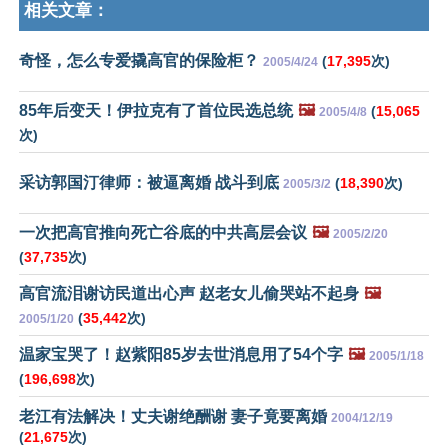
相关文章：
奇怪，怎么专爱撬高官的保险柜？
(
17,395
次)
2005/4/24
85年后变天！伊拉克有了首位民选总统
🖼️
(
15,065
2005/4/8
次)
采访郭国汀律师：被逼离婚 战斗到底
(
18,390
次)
2005/3/2
一次把高官推向死亡谷底的中共高层会议
🖼️
2005/2/20
(
37,735
次)
高官流泪谢访民道出心声 赵老女儿偷哭站不起身
🖼️
(
35,442
次)
2005/1/20
温家宝哭了！赵紫阳85岁去世消息用了54个字
🖼️
2005/1/18
(
196,698
次)
老江有法解决！丈夫谢绝酬谢 妻子竟要离婚
2004/12/19
(
21,675
次)