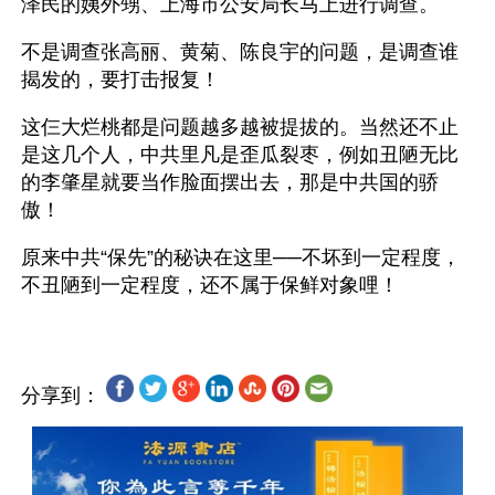
泽民的姨外甥、上海市公安局长马上进行调查。
不是调查张高丽、黄菊、陈良宇的问题，是调查谁
揭发的，要打击报复！
这仨大烂桃都是问题越多越被提拔的。当然还不止
是这几个人，中共里凡是歪瓜裂枣，例如丑陋无比
的李肇星就要当作脸面摆出去，那是中共国的骄
傲！
原来中共“保先”的秘诀在这里──不坏到一定程度，
分享到：