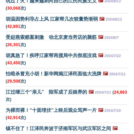
玩过了火！越来越刺向自己的江氏民族主义
🖼️
2004/8/13
(
30,068
次)
胡温因势利导占上风 江家帮几次较量势渐弱
🖼️
2004/8/12
(
42,891
次)
受赵燕索赔案刺激 动北京麦当劳店的脑筋
🖼️
2004/8/7
(
26,301
次)
胡真急了！疾呼江家帮再搅局中共彻底没戏
🖼️
2004/7/22
(
43,450
次)
怕暗杀冒充小胡！新华网揭江泽民面临大洗牌
🖼️
2004/7/21
(
29,508
次)
江过继三个“亲儿” 陆军成了后娘养的
🖼️
(
24,863
2004/7/21
次)
为裸而裸！“十面埋伏”上映后观众骂声一片
🖼️
2004/7/19
(
42,914
次)
镇不住了！江泽民奔波于济南军区与武汉军区之间
🖼️