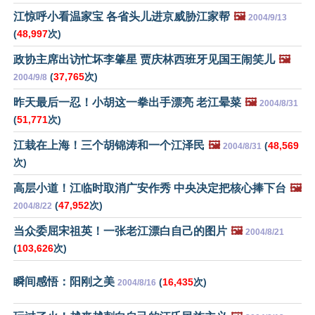
江惊呼小看温家宝 各省头儿进京威胁江家帮
🖼️
2004/9/13
(
48,997
次)
政协主席出访忙坏李肇星 贾庆林西班牙见国王闹笑儿
🖼️
(
37,765
次)
2004/9/8
昨天最后一忍！小胡这一拳出手漂亮 老江晕菜
🖼️
2004/8/31
(
51,771
次)
江栽在上海！三个胡锦涛和一个江泽民
🖼️
(
48,569
2004/8/31
次)
高层小道！江临时取消广安作秀 中央决定把核心捧下台
🖼️
(
47,952
次)
2004/8/22
当众委屈宋祖英！一张老江漂白自己的图片
🖼️
2004/8/21
(
103,626
次)
瞬间感悟：阳刚之美
(
16,435
次)
2004/8/16