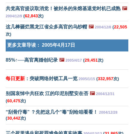
共党高官提议取消党！被封杀的朱熔基退党时机已成熟
🖼️
(
62,843
次)
2004/12/9
这几棒砸烂黑龙江省众多高官的乌纱帽
🖼️
(
22,505
2004/12/8
次)
更多文章导读：
2005年4月17日
85%↑──高官离婚创纪录
🖼️
(
29,451
次)
2005/4/17
每日更新
：突破网络封锁工具一览
(
332,957
次)
2005/1/15
别国哀悼中共狂欢 江的印尼别墅安在否
🖼️
2004/12/31
(
60,475
次)
“刮骨疗毒” ？先把这几个“毒”刮给咱看看！
2004/12/28
(
30,442
次)
三个死里逃生和死罪难免的真实故事
(
31,865
次)
2004/12/13