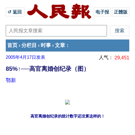
↺ 返回 
电子报
正體版
首页
分栏目
时事
文章
›
›
›
：
2005年4月17日
发表
人气：
29,451
85%↑──高官离婚创纪录（图）
鄂新
高官离婚创纪录的统计数字还没算这样的！