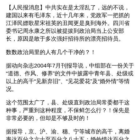
【人民报消息】中共实在是太淫乱了，远的不说，
建国以来有毛泽东，近十几年来，党政军一把抓的
江泽民嫖歌星宋祖英的丑闻更是臭到海外。四川省
委书记周永康之所以被提拔到政治局当上公安部
长，原因是敢于多次强奸招待所的漂亮招待员。
数数政治局里的人有几个干净的？！
据动向杂志2004年7月刊报导说，中组部在一份关于
“道德、作风、修养”的文件中披露中青年县、处级或
以上的高干“见新弃旧”、“见花爱花”及“婚外情”等情
况。
这个范围太广了，县、处级直到政治局常委都干这
种事，严重到这种程度，不保鲜怎么行？！保先是
非常必要的，但却是不够及时的！
据报导，京、沪、渝、穗、宁等城市的高干，离婚
率达百分之六十至百分之八十五；婚外情达百分之