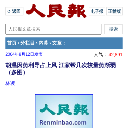
↺ 返回 
电子报
正體版
首页
分栏目
内幕
文章
›
›
›
：
2004年8月12日
发表
人气：
42,891
胡温因势利导占上风 江家帮几次较量势渐弱
（多图）
林凌