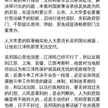
审计署的审计报告，支持和要求认员务实处理、解
决审计出的问题，本着对国家事业承担及执政为民
的宗旨，在适当时要公开、公布。人大常委会要履
行宪法赋予的职权，启动行使对渎职、失职政府部
门、干部提出质询、弹劾、罢免或提请检察部门立
案查办。
人大常委的联署确实给人大委员长吴邦国出难题，
让他在江泽民那里无法交代。
吴邦国心里也清楚，江泽民已经不行了，所以近期
到江苏、上海、安徽、江西考察时，他曾对当地那
些自以为有江泽民保护就高枕无忧的党政领导交
底：反腐斗争工作决不会告一段落，必定会加强反
腐败斗争工作和党的建设，体制、机制改革相结
合，和以法治国、以法行政相结合。要丢掉混过关
的幻想。人民是看到的，是会判断的。人为刻意隐
瞒是终不能持久的，还是主动些好，否则背着沉重
包袱，日子不好过。吴邦国的这番话破了在央视里