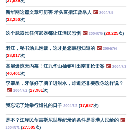
(
37,689
次)
新华网这篇文章可厉害 矛头直指江曾杀人
🖼️
2004/7/5
(
32,250
次)
这个武器比任何武器都让江泽民恐惧
🖼️
(
29,225
次)
2004/7/5
老江，秘书汤儿泡饭，这才是您最想知道的
🖼️
2004/7/4
(
28,017
次)
高层爆惊天内幕！江九华山抽签引出南非枪击案
🖼️
2004/7/3
(
40,401
次)
李肇星，牙修好了脑子进泔水，难道还非要教你这样说？
🖼️
(
27,981
次)
2004/7/2
我忘记了她举行婚礼的日子
(
17,687
次)
2004/7/2
是不？江泽民创吉斯尼世界纪录的条件是香港人民给的
🖼️
(
27,505
次)
2004/7/1