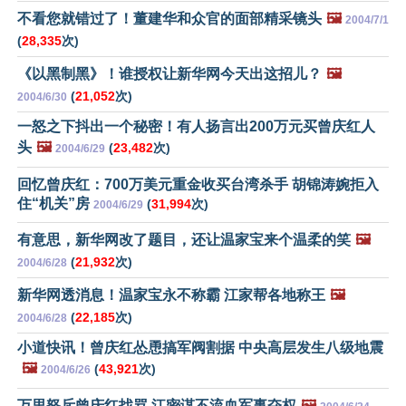
不看您就错过了！董建华和众官的面部精采镜头
🖼️
2004/7/1
(
28,335
次)
《以黑制黑》！谁授权让新华网今天出这招儿？
🖼️
(
21,052
次)
2004/6/30
一怒之下抖出一个秘密！有人扬言出200万元买曾庆红人
头
🖼️
(
23,482
次)
2004/6/29
回忆曾庆红：700万美元重金收买台湾杀手 胡锦涛婉拒入
住“机关”房
(
31,994
次)
2004/6/29
有意思，新华网改了题目，还让温家宝来个温柔的笑
🖼️
(
21,932
次)
2004/6/28
新华网透消息！温家宝永不称霸 江家帮各地称王
🖼️
(
22,185
次)
2004/6/28
小道快讯！曾庆红怂恿搞军阀割据 中央高层发生八级地震
🖼️
(
43,921
次)
2004/6/26
万里怒斥曾庆红找骂 江密谋不流血军事夺权
🖼️