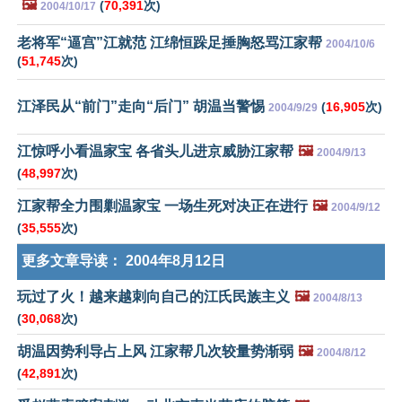
🖼️
(
70,391
次)
2004/10/17
老将军“逼宫”江就范 江绵恒跺足捶胸怒骂江家帮
2004/10/6
(
51,745
次)
江泽民从“前门”走向“后门” 胡温当警惕
(
16,905
次)
2004/9/29
江惊呼小看温家宝 各省头儿进京威胁江家帮
🖼️
2004/9/13
(
48,997
次)
江家帮全力围剿温家宝 一场生死对决正在进行
🖼️
2004/9/12
(
35,555
次)
更多文章导读：
2004年8月12日
玩过了火！越来越刺向自己的江氏民族主义
🖼️
2004/8/13
(
30,068
次)
胡温因势利导占上风 江家帮几次较量势渐弱
🖼️
2004/8/12
(
42,891
次)