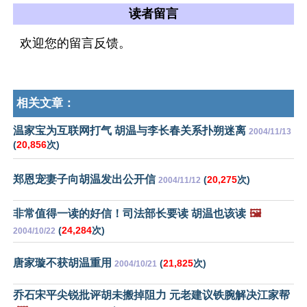
读者留言
欢迎您的留言反馈。
相关文章：
温家宝为互联网打气 胡温与李长春关系扑朔迷离
2004/11/13
(
20,856
次)
郑恩宠妻子向胡温发出公开信
(
20,275
次)
2004/11/12
非常值得一读的好信！司法部长要读 胡温也该读
🖼️
(
24,284
次)
2004/10/22
唐家璇不获胡温重用
(
21,825
次)
2004/10/21
乔石宋平尖锐批评胡未搬掉阻力 元老建议铁腕解决江家帮