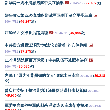
新华网一则小消息透露中央在掐架
🖼️
(
27,497
次)
2004/7/12
姘头替江第四次找后路 野战军骂咧子要崩军委主席
🖼️
(
46,267
次)
2004/7/11
江泽民四次准备后路揭秘
🖼️
(
35,845
次)
2004/7/11
中共官方透露江泽民“为法轮功活着”的几件趣闻
🖼️
(
37,275
次)
2004/7/11
11个月清洗两百万党员！中共队伍不减肥有诀窍
🖼️
(
35,080
次)
2004/7/9
内幕！“愿为江背黑锅的女人”临危出马南非
(
30,218
2004/7/8
次)
曾庆红支招！整治儿媳江泽民耍阴谋打击赵紫阳
2004/7/7
(
45,930
次)
军委主席险些被军队刺杀 蒋彦永囚车绑架案揭秘
2004/7/6