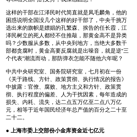
这样的干部在江泽民时代简直就是凤毛麟角，他的
困惑说明全国没几个这样的好干部了，中央千挑万
选出来的旗帜是嫖娼的孔繁森、挨告的任长霞，江
泽民树立的死人都经不住推敲，那黄金高不是异类
吗？少数服从多数，从中央到地方，当绝大多数干
部都贪腐时，黄金高要反腐就是出噪音，就是逆“三
个代表”潮流而动，那防弹衣怎能不随他六年呢？
中共中央研究室、国务院研究室，七月初在一份
《关于路线、方针、政策贯彻、执行情况的报告》
中披露：官僚、腐败、地方主义和方针、政策贯
彻、执行程度的偏差、人为干扰因素，每年造成的
损失、内耗、流失，达二点五万亿至二点八万亿
元，相等于近年国民经济年总产值的百分之二十至
二十二。
● 
上海市委上交部份小金库资金近七亿元