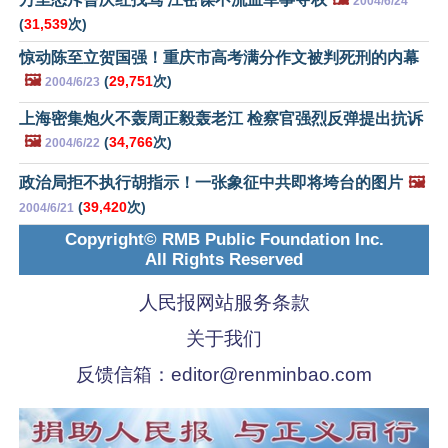
2004/6/24
(
31,539
次)
惊动陈至立贺国强！重庆市高考满分作文被判死刑的内幕
🖼️
(
29,751
次)
2004/6/23
上海密集炮火不轰周正毅轰老江 检察官强烈反弹提出抗诉
🖼️
(
34,766
次)
2004/6/22
政治局拒不执行胡指示！一张象征中共即将垮台的图片
🖼️
(
39,420
次)
2004/6/21
Copyright© RMB Public Foundation Inc.
All Rights Reserved
人民报网站服务条款
关于我们
反馈信箱：
editor@renminbao.com