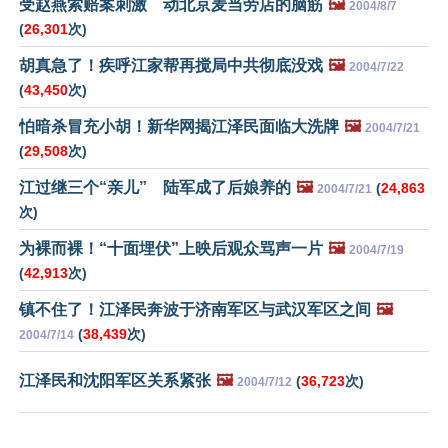
受赵燕索赔案刺激 动北京麦当劳店的脑筋
🖼️
2004/8/7
(
26,301
次)
胡真急了！疾呼江家帮再搅局中共彻底没戏
🖼️
2004/7/22
(
43,450
次)
怕暗杀冒充小胡！新华网揭江泽民面临大洗牌
🖼️
2004/7/21
(
29,508
次)
江过继三个“亲儿” 陆军成了后娘养的
🖼️
(
24,863
2004/7/21
次)
为裸而裸！“十面埋伏”上映后观众骂声一片
🖼️
2004/7/19
(
42,913
次)
镇不住了！江泽民奔波于济南军区与武汉军区之间
🖼️
(
38,439
次)
2004/7/14
江泽民和沈阳军区关系紧张
🖼️
(
36,723
次)
2004/7/12