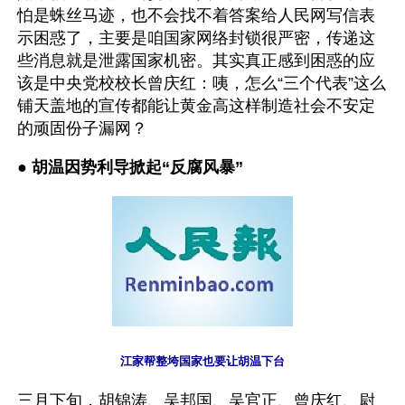
怕是蛛丝马迹，也不会找不着答案给人民网写信表
示困惑了，主要是咱国家网络封锁很严密，传递这
些消息就是泄露国家机密。其实真正感到困惑的应
该是中央党校校长曾庆红：咦，怎么“三个代表”这么
铺天盖地的宣传都能让黄金高这样制造社会不安定
的顽固份子漏网？
● 
胡温因势利导掀起“反腐风暴”
江家帮整垮国家也要让胡温下台
三月下旬，胡锦涛、吴邦国、吴官正、曾庆红、尉