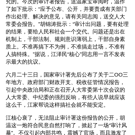
究的。今次的审计署报告，送温家宝审阅时，温作
了如下批示：“应予公布、公开，并要责成有关部门
作出处理、解决的意见，请有关同志阅，送交人大
常委会报告。”胡锦涛批示：“审计出问题，要有处理
的结果，要给人民和社会一个交代。问题还是出在
机制上，干部法制、规则意识薄弱上，干部自身素
质上。不准再搞下不为例，不准搞走过场，不准有
人搞特殊。”据说，江泽民“核心”同志用一言不发表
示最大的抗议。
六月二十三日，国家审计署先后公布了关于二OO三
年地方、政府部门财政开支、税收征管情况报告，
引起中央政治局和正在召开人大常委第十次会议的
人大常委、中纪委的强烈反响，有些人说早就应该
这么干，江家帮说这样搞社会就不能安定。
江核心衰了，无法阻止审计署这份报告的公开，胡
温这一炮符合民意自然打响了，掀起了一场“审计风
暴”。不仅引起内部共鸣，震撼了官场，而且激发了