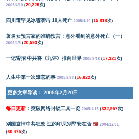
(
20,229
次)
2005/4/10
四川遭罕见冰雹袭击 18人死亡
(
15,818
次)
2005/4/10
著名女预言家的准确预言：意外看到的意外死亡（一）
(
20,593
次)
2005/4/5
一记昏招 中共将《九评》推向世界
(
17,321
次)
2005/3/18
人生中第一次难忘的事
(
16,622
次)
2005/2/23
更多文章导读：
2005年2月20日
每日更新
：突破网络封锁工具一览
(
332,957
次)
2005/1/15
别国哀悼中共狂欢 江的印尼别墅安在否
🖼️
2004/12/31
(
60,475
次)