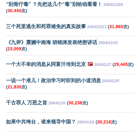
“刮骨疗毒” ？先把这几个“毒”刮给咱看看！
2004/12/28
(
30,440
次)
三个死里逃生和死罪难免的真实故事
(
31,865
次)
2004/12/13
《九评》震撼中南海 胡锦涛发表绝密讲话
2004/12/10
(
23,009
次)
一个大不幸的消息从阿富汗传到北京
🖼️
(
29,445
次)
2004/12/7
一说一个准儿！政治学习时听到的小道消息
2004/12/5
(
21,830
次)
千古罪人 万恶之首
(
30,238
次)
2004/12/5
如果中共垮台，谁来领导中国？
(
30,218
次)
2004/12/2