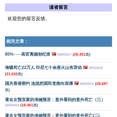
读者留言
欢迎您的留言反馈。
相关文章：
85%↑──高官离婚创纪录
🖼️
(
29,451
次)
2005/4/17
海啸死亡22万人 印尼七十余座火山有异动
🖼️
2005/4/16
(
21,632
次)
国共香港密约 连战把国民党推向深渊
🖼️
(
28,697
2005/4/15
次)
著名女预言家的准确预言：意外看到的意外死亡（三）
(
18,461
次)
2005/4/14
著名女预言家的准确预言：意外看到的意外死亡(二)