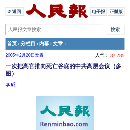
↺ 返回 
电子报
正體版
首页
分栏目
内幕
文章
›
›
›
：
2005年2月20日
发表
人气：
37,735
一次把高官推向死亡谷底的中共高层会议（多
图）
李威