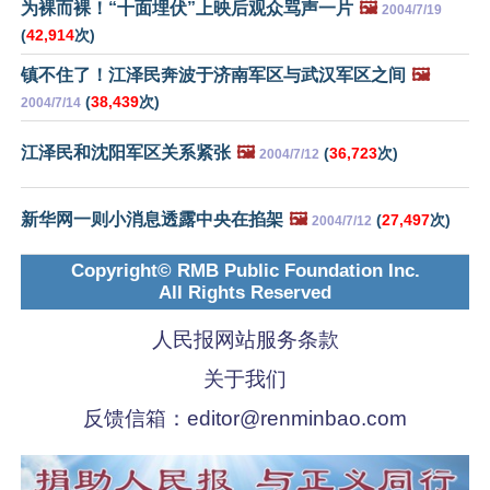
为裸而裸！“十面埋伏”上映后观众骂声一片
🖼️
2004/7/19
(
42,914
次)
镇不住了！江泽民奔波于济南军区与武汉军区之间
🖼️
(
38,439
次)
2004/7/14
江泽民和沈阳军区关系紧张
🖼️
(
36,723
次)
2004/7/12
新华网一则小消息透露中央在掐架
🖼️
(
27,497
次)
2004/7/12
Copyright© RMB Public Foundation Inc.
All Rights Reserved
人民报网站服务条款
关于我们
反馈信箱：
editor@renminbao.com