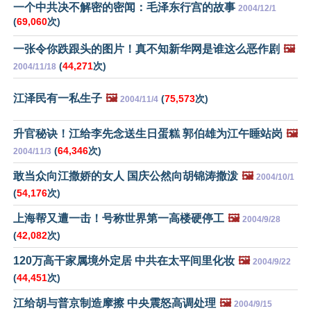
一个中共决不解密的密闻：毛泽东行宫的故事
2004/12/1
(
69,060
次)
一张令你跌跟头的图片！真不知新华网是谁这么恶作剧
🖼️
(
44,271
次)
2004/11/18
江泽民有一私生子
🖼️
(
75,573
次)
2004/11/4
升官秘诀！江给李先念送生日蛋糕 郭伯雄为江午睡站岗
🖼️
(
64,346
次)
2004/11/3
敢当众向江撒娇的女人 国庆公然向胡锦涛撒泼
🖼️
2004/10/1
(
54,176
次)
上海帮又遭一击！号称世界第一高楼硬停工
🖼️
2004/9/28
(
42,082
次)
120万高干家属境外定居 中共在太平间里化妆
🖼️
2004/9/22
(
44,451
次)
江给胡与普京制造摩擦 中央震怒高调处理
🖼️
2004/9/15