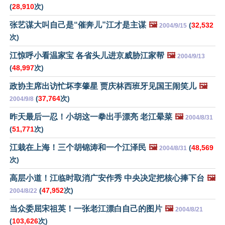
(
28,910
次)
张艺谋大叫自己是“催奔儿”江才是主谋
🖼️
(
32,532
2004/9/15
次)
江惊呼小看温家宝 各省头儿进京威胁江家帮
🖼️
2004/9/13
(
48,997
次)
政协主席出访忙坏李肇星 贾庆林西班牙见国王闹笑儿
🖼️
(
37,764
次)
2004/9/8
昨天最后一忍！小胡这一拳出手漂亮 老江晕菜
🖼️
2004/8/31
(
51,771
次)
江栽在上海！三个胡锦涛和一个江泽民
🖼️
(
48,569
2004/8/31
次)
高层小道！江临时取消广安作秀 中央决定把核心捧下台
🖼️
(
47,952
次)
2004/8/22
当众委屈宋祖英！一张老江漂白自己的图片
🖼️
2004/8/21
(
103,626
次)