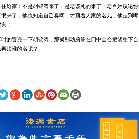
不住透露：不是胡锦涛来了，是老该死的来了！老百姓议论纷
流氓来了，他也知道自己臭啊，才顶着人家的名儿，他走到哪
祸害！
不时的冒充一下胡锦涛，那就别动脑筋在四中全会把胡整下台
民再顶谁的名呢？
ww.renminbao.com/rmb/articles/2004/7/21/31953.html