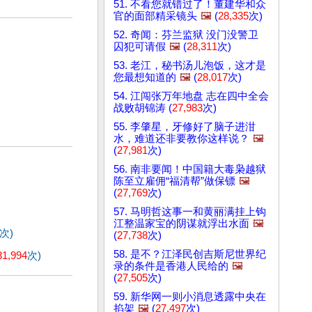
51. 不看您就错过了！董建华和众
官的面部精采镜头
🖼️
(
28,335
次)
52. 奇闻：芬兰监狱 没门没警卫
囚犯可请假
🖼️
(
28,311
次)
53. 老江，秘书汤儿泡饭，这才是
您最想知道的
🖼️
(
28,017
次)
54. 江闯张万年地盘 志在四中全会
)
战败胡锦涛 (
27,983
次)
55. 李肇星，牙修好了脑子进泔
水，难道还非要教你这样说？
🖼️
(
27,981
次)
56. 南非要闻！中国籍大毒枭越狱
陈至立雇佣“福清帮”做保镖
🖼️
(
27,769
次)
57. 马明哲这事一和黄丽满挂上钩
江整温家宝的阴谋就浮出水面
🖼️
次)
(
27,738
次)
58. 是不？江泽民创吉斯尼世界纪
31,994
次)
录的条件是香港人民给的
🖼️
(
27,505
次)
59. 新华网一则小消息透露中央在
掐架
🖼️
(
27,497
次)