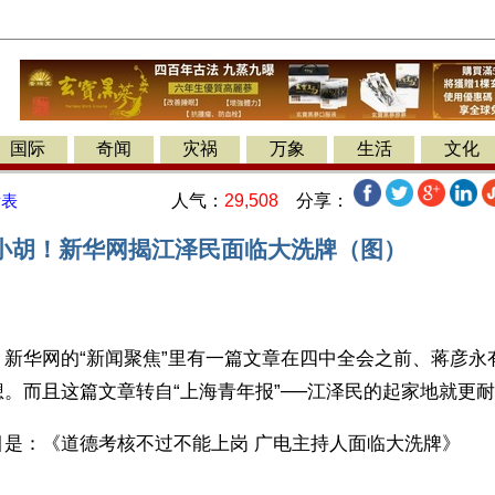
国际
奇闻
灾祸
万象
生活
文化
人气：
29,508
分享：
发表
小胡！新华网揭江泽民面临大洗牌（图）
】新华网的“新闻聚焦”里有一篇文章在四中全会之前、蒋彦永
。而且这篇文章转自“上海青年报”──江泽民的起家地就更
目是：《道德考核不过不能上岗 广电主持人面临大洗牌》