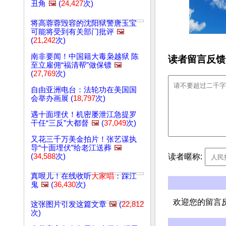
丑角
🖼️
(
24,427
次)
将高蓉蓉毁容的沈阳狱警唐玉宝
可能将受到有关部门批评
🖼️
(
21,242
次)
南非要闻！中国籍大毒枭越狱 陈
读者留言反馈
至立雇佣“福清帮”做保镖
🖼️
(
27,769
次)
自由亚洲电台：法轮功在美国国
会举办画展 (
18,797
次)
遇十面埋伏！机密屡泄江急提罗
干任“三反”大都督
🖼️
(
37,049
次)
又花三千万美金拍片！张艺谋执
导“十面埋伏”给老江送葬
🖼️
读者暱称:
(
34,588
次)
真哏儿！在线收听
大家唱
：踩江
鬼
🖼️
(
36,430
次)
欢迎您的留言
这张图片引发这篇文章
🖼️
(
22,812
次)