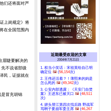
他们还将面对严
持证上岗规定》将
将在全国范围内
近期最受欢迎的文章
2004年7月21日
在眉睫要解决的
1. 权当小笑话：宋祖英给自己明
，先不说省部级
确定位
🖼️
(
56,154
次)
泽民，证据就在
2. 王伟还活着？！薄熙来的妈是
怎么死的
🖼️
(
49,342
次)
3. 公安内部透露：《天安门自焚
案》王进东已被灭口
🖼️
(
48,511
就是冒充胡锦
次)
4. 姘头替江第四次找后路 野战军
骂咧子要崩军委主席
🖼️
(
46,267