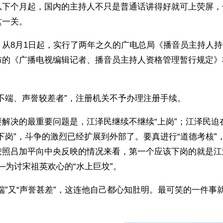
从下个月起，国内的主持人不只是普通话讲得好就可上荧屏，
这一关。
，从8月1日起，实行了两年之久的广电总局《播音员主持人
布的《广播电视编辑记者、播音员主持人资格管理暂行规定》
不端、声誉较差者”，注册机关不予办理注册手续。
要解决的最重要问题是，江泽民继续不继续“上岗”；江泽民迫
下岗”，斗争的激烈已经扩展到外部了。要真进行“道德考核”
按照吕加平向中央反映的情况来看，第一个应该下岗的就是江
─为讨宋祖英欢心的“水上巨坟”。
端”又“声誉甚差”，这连他自己都心知肚明。最可笑的一件事