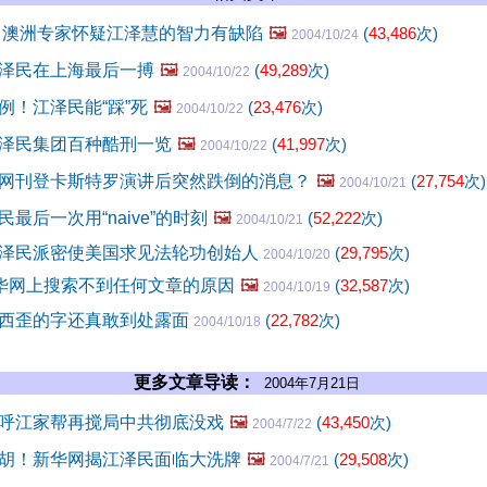
 澳洲专家怀疑江泽慧的智力有缺陷
🖼️
(
43,486
次)
2004/10/24
泽民在上海最后一搏
🖼️
(
49,289
次)
2004/10/22
例！江泽民能“踩”死
🖼️
(
23,476
次)
2004/10/22
泽民集团百种酷刑一览
🖼️
(
41,997
次)
2004/10/22
网刊登卡斯特罗演讲后突然跌倒的消息？
🖼️
(
27,754
次)
2004/10/21
最后一次用“naive”的时刻
🖼️
(
52,222
次)
2004/10/21
泽民派密使美国求见法轮功创始人
(
29,795
次)
2004/10/20
新华网上搜索不到任何文章的原因
🖼️
(
32,587
次)
2004/10/19
西歪的字还真敢到处露面
(
22,782
次)
2004/10/18
更多文章导读：
2004年7月21日
呼江家帮再搅局中共彻底没戏
🖼️
(
43,450
次)
2004/7/22
胡！新华网揭江泽民面临大洗牌
🖼️
(
29,508
次)
2004/7/21