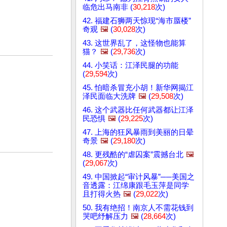
临危出马南非 (
30,218
次)
42. 福建石狮两天惊现“海市蜃楼”
奇观
🖼️
(
30,028
次)
43. 这世界乱了，这怪物也能算
猫？
🖼️
(
29,736
次)
44. 小笑话：江泽民腿的功能
(
29,594
次)
45. 怕暗杀冒充小胡！新华网揭江
泽民面临大洗牌
🖼️
(
29,508
次)
46. 这个武器比任何武器都让江泽
民恐惧
🖼️
(
29,225
次)
47. 上海的狂风暴雨到美丽的日晕
奇景
🖼️
(
29,180
次)
48. 更残酷的“虐囚案”震撼台北
🖼️
(
29,067
次)
49. 中国掀起“审计风暴”──美国之
音透露：江绵康跟毛玉萍是同学
且打得火热
🖼️
(
29,022
次)
50. 我有绝招！南京人不需花钱到
哭吧纾解压力
🖼️
(
28,664
次)