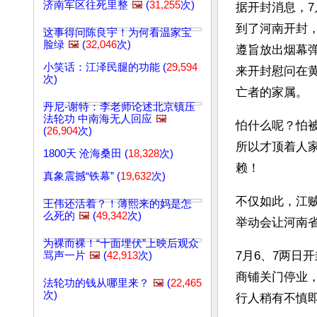
济南军区往死里整
🖼️
(
31,255
次)
据开封消息，7
到了河南开封
这事得问陈良宇！为何看温家宝
脸绿
🖼️
(
32,046
次)
遵旨放出烟幕
小笑话：江泽民腿的功能 (
29,594
来开封慰问在
次)
亡者的家属。
丹尼-谢特：李老师论述北京镇压
法轮功 中南海无人回应
🖼️
怕什么呢？怕
(
26,904
次)
所以才顶着人
1800天 沧海桑田 (
18,328
次)
赖！
真象震撼“铁幕” (
19,632
次)
不仅如此，江
王伟还活着？！薄熙来的妈是怎
么死的
🖼️
(
49,342
次)
举动会让河南
为裸而裸！“十面埋伏”上映后观众
7月6、7两日
骂声一片
🖼️
(
42,913
次)
商铺关门停业
法轮功的钱从哪里来？
🖼️
(
22,465
次)
行人稍有不慎