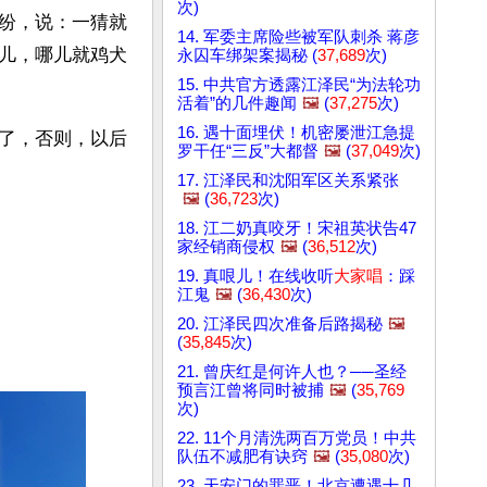
次)
纷，说：一猜就
14. 军委主席险些被军队刺杀 蒋彦
儿，哪儿就鸡犬
永囚车绑架案揭秘 (
37,689
次)
15. 中共官方透露江泽民“为法轮功
活着”的几件趣闻
🖼️
(
37,275
次)
16. 遇十面埋伏！机密屡泄江急提
了，否则，以后
罗干任“三反”大都督
🖼️
(
37,049
次)
17. 江泽民和沈阳军区关系紧张
🖼️
(
36,723
次)
18. 江二奶真咬牙！宋祖英状告47
家经销商侵权
🖼️
(
36,512
次)
19. 真哏儿！在线收听
大家唱
：踩
江鬼
🖼️
(
36,430
次)
20. 江泽民四次准备后路揭秘
🖼️
(
35,845
次)
21. 曾庆红是何许人也？──圣经
预言江曾将同时被捕
🖼️
(
35,769
次)
22. 11个月清洗两百万党员！中共
队伍不减肥有诀窍
🖼️
(
35,080
次)
23. 天安门的罪恶！北京遭遇十几