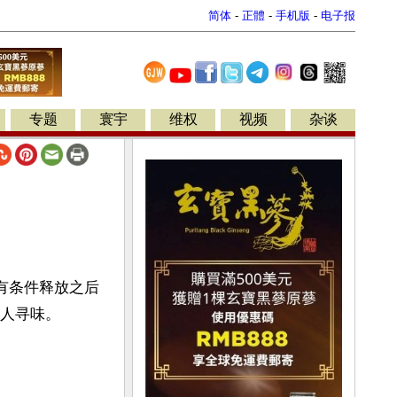
简体
-
正體
-
手机版
-
电子报
专题
寰宇
维权
视频
杂谈
有条件释放之后
耐人寻味。