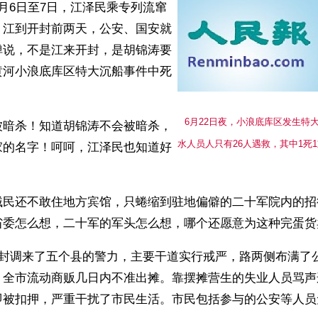
月6日至7日，江泽民乘专列流窜
，江到开封前两天，公安、国安就
弹说，不是江来开封，是胡锦涛要
黄河小浪底库区特大沉船事件中死
6月22日夜，小浪底库区发生特
被暗杀！知道胡锦涛不会被暗杀，
水人员人只有26人遇救，其中1死
家的名字！呵呵，江泽民也知道好
贼民还不敢住地方宾馆，只蜷缩到驻地偏僻的二十军院内的招
省委怎么想，二十军的军头怎么想，哪个还愿意为这种完蛋货
开封调来了五个县的警力，主要干道实行戒严，路两侧布满了
，全市流动商贩几日内不准出摊。靠摆摊营生的失业人员骂声
即被扣押，严重干扰了市民生活。市民包括参与的公安等人员