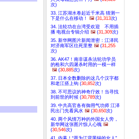
次)
33. 江苏湖水卷起近千米高 猜测一
下是什么在移动！
🖼️
(
31,313
次)
34. 法轮功在台湾受欢迎 不用插
播 电视台专辑介绍
🖼️
(
31,309
次)
35. 新华网图片新闻泄密：江泽民
对济南军区往死里整
🖼️
(
31,255
次)
36. AK47！南非谋杀法轮功学员
的枪和六四屠杀时用的一模一样
🖼️
(
30,885
次)
37. 日本全数删除的这几个汉字都
和老江搭上钩 (
30,852
次)
38. 不可思议的神奇疗效！当寻找
到前世的时候 (
30,789
次)
39. 中共高官各有御用气功师 江泽
民出门先看风水
🖼️
(
30,650
次)
40. 两个风情万种的外国女人旁，
新华网这张图片惊人心魄
🖼️
(
30,546
次)
41. 内幕！“愿为江背黑锅的女人”