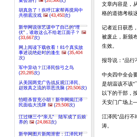
集会游行
🖼️
(
20,566
次)
文章内容是，
胡真急了！疾呼江家帮再搅局中
格的道德考核
共彻底没戏
🖼️
(
43,450
次)
新华网说张艺谋中了自己的“埋
记者近日获悉
伏”，谁敢这么不给老江面子？
🖼️
被废止，新颁
(
33,667
次)
生效。
网上阅读下载收看！81个真实故
事述说绝处时的逢生
🖼️
(
35,404
次)
报导说：“品行
军中异动？江泽民惊弓之鸟
(
20,285
次)
中央四中全会
从美国两党广告战反观江泽民、
是胡温该不该“
赵致真之流的罪恶洗脑 (
20,506
次)
以下的干部，
怕暗杀冒充小胡！新华网揭江泽
天安门广场上─
民面临大洗牌
🖼️
(
29,508
次)
江泽民“品行不
江过继三个“亲儿” 陆军成了后娘
养的
🖼️
(
24,863
次)
涛。
新华网图片新闻泄密：江泽民对