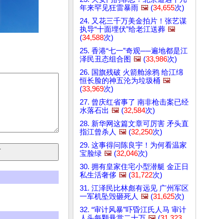
年来罕见狂雷暴雨
🖼️
(
34,655
次)
24. 又花三千万美金拍片！张艺谋
执导“十面埋伏”给老江送葬
🖼️
(
34,588
次)
25. 香港“七一”奇观──遍地都是江
泽民丑态组合图
🖼️
(
33,986
次)
26. 国旗残破 火箭舱涂鸦 给江绵
恒长脸的神五沦为垃圾桶
🖼️
(
33,969
次)
27. 曾庆红省事了 南非枪击案已经
水落石出
🖼️
(
32,584
次)
28. 新华网这篇文章可厉害 矛头直
指江曾杀人
🖼️
(
32,250
次)
29. 这事得问陈良宇！为何看温家
宝脸绿
🖼️
(
32,046
次)
30. 拥有皇家住宅小型潜艇 金正日
私生活奢侈
🖼️
(
31,722
次)
31. 江泽民比林彪有远见 广州军区
一军机坠毁砸死人
🖼️
(
31,625
次)
32. “审计风暴”吓昏江氏人马 审计
人头每颗悬赏二十万
🖼️
(
31,323