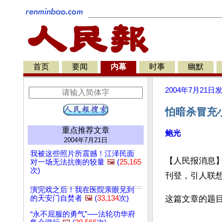
首页
要闻
内幕
时事
幽默
2004年7月21日
怕暗杀冒充
重点推荐文章
鲍光
2004年7月21日
我被这些照片所震撼！江泽民面
【人民报消息
对一场无法抗衡的较量
🖼️
(
25,165
次)
刊登，引人联想
演完戏之后！我在医院亲眼见到
的天安门自焚者
🖼️
(
33,134
次)
这篇文章的题
“永不屈服的勇气”──法轮功华府