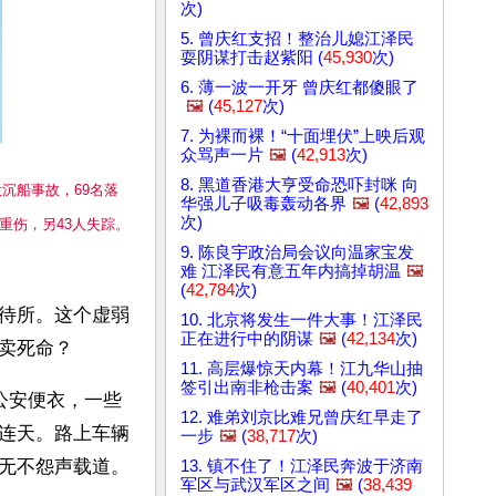
次)
5. 曾庆红支招！整治儿媳江泽民
耍阴谋打击赵紫阳 (
45,930
次)
6. 薄一波一开牙 曾庆红都傻眼了
🖼️
(
45,127
次)
7. 为裸而裸！“十面埋伏”上映后观
众骂声一片
🖼️
(
42,913
次)
8. 黑道香港大亨受命恐吓封咪 向
大沉船事故，69名落
华强儿子吸毒轰动各界
🖼️
(
42,893
次)
1重伤，另43人失踪。
9. 陈良宇政治局会议向温家宝发
难 江泽民有意五年内搞掉胡温
🖼️
(
42,784
次)
待所。这个虚弱
10. 北京将发生一件大事！江泽民
正在进行中的阴谋
🖼️
(
42,134
次)
卖死命？
11. 高层爆惊天内幕！江九华山抽
签引出南非枪击案
🖼️
(
40,401
次)
公安便衣，一些
12. 难弟刘京比难兄曾庆红早走了
连天。路上车辆
一步
🖼️
(
38,717
次)
无不怨声载道。
13. 镇不住了！江泽民奔波于济南
军区与武汉军区之间
🖼️
(
38,439