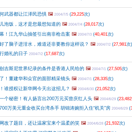
何武器都让江泽民恐惧
🖼️
(
29,225
次)
2004/7/5
儿泡饭，这才是您最想知道的
🖼️
(
28,017
次)
2004/7/4
幕！江九华山抽签引出南非枪击案
🖼️
(
40,401
次)
2004/7/3
好了脑子进泔水，难道还非要教你这样说？
🖼️
(
27,981
次
2004/7/2
行婚礼的日子
(
17,687
次)
2004/7/2
创吉斯尼世界纪录的条件是香港人民给的
🖼️
(
27,505
次)
2004/7/1
了！董建华和众官的面部精采镜头
🖼️
(
28,335
次)
2004/7/1
！谁授权让新华网今天出这招儿？
🖼️
(
21,052
次)
2004/6/30
一个秘密！有人扬言出200万元买曾庆红人头
🖼️
(
23,482
2004/6/29
700万美元重金收买台湾杀手 胡锦涛婉拒入住“机关”房
(
2004/6/29
网改了题目，还让温家宝来个温柔的笑
🖼️
(
21,932
次)
2004/6/28