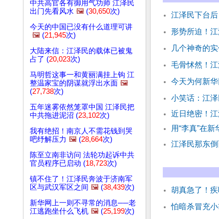
中共高官各有御用气功师 江泽民
出门先看风水
🖼️
(
30,650
次)
江泽民下台后
今天的中国已没有什么道理可讲
形势所迫！江
🖼️
(
21,945
次)
几个神奇的实
大陆来信：江泽民的载体已被鬼
占了 (
20,023
次)
毛骨怵然！江
马明哲这事一和黄丽满挂上钩 江
今天为何新华
整温家宝的阴谋就浮出水面
🖼️
(
27,738
次)
小笑话：江泽民
五年迷雾依然笼罩中国 江泽民把
近日绝密！江
中共拖进泥沼 (
23,102
次)
用“李真”在
我有绝招！南京人不需花钱到哭
吧纾解压力
🖼️
(
28,664
次)
江泽民那东倒
陈至立南非访问 法轮功起诉中共
官员程序已启动 (
18,723
次)
镇不住了！江泽民奔波于济南军
区与武汉军区之间
🖼️
(
38,439
次)
胡真急了！疾
新华网上一则不寻常的消息──老
怕暗杀冒充小
江逃跑坐什么飞机
🖼️
(
25,199
次)