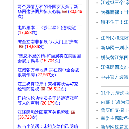
江过继三个“
两个风情万种的外国女人旁，新
华网这张图片惊人心魄
🖼️
(
30,546
为裸而裸！“
次)
镇不住了！江
电影剧本：《沙尘暴》(连载完)
(
17,693
次)
江泽民和沈阳
陈至立南非参展 “八大门卫”护驾
🖼️
(
19,586
次)
新华网一则小
“坚忍不屈的精神”画展将在美国国
姘头替江第四
会展厅揭幕 (
15,704
次)
江泽民四次准
江闯张万年地盘 志在四中全会战
败胡锦涛 (
27,983
次)
中共官方透露
江二奶真咬牙！宋祖英状告47家
经销商侵权
🖼️
(
36,512
次)
11个月清洗
纽约法轮功学员关于起诉梁冠军
内幕！“愿为
等人的声明 (
20,179
次)
曾庆红支招！
江泽民和沈阳军区关系紧张
🖼️
(
36,723
次)
军委主席险些
权当小笑话：宋祖英给自己明确
新华网这篇文