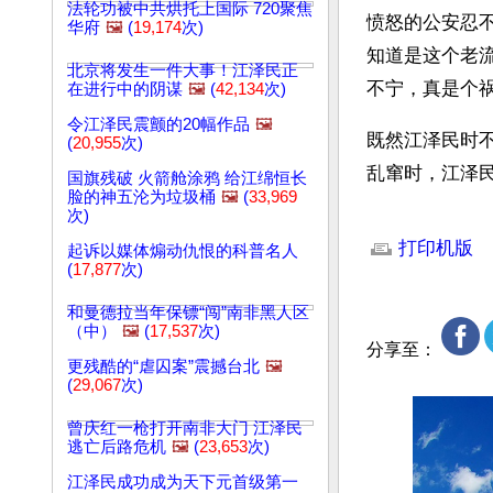
法轮功被中共烘托上国际 720聚焦
愤怒的公安忍
华府
🖼️
(
19,174
次)
知道是这个老
北京将发生一件大事！江泽民正
不宁，真是个
在进行中的阴谋
🖼️
(
42,134
次)
令江泽民震颤的20幅作品
🖼️
既然江泽民时
(
20,955
次)
乱窜时，江泽
国旗残破 火箭舱涂鸦 给江绵恒长
脸的神五沦为垃圾桶
🖼️
(
33,969
次)
文章网址: http://w
打印机版
起诉以媒体煽动仇恨的科普名人
(
17,877
次)
和曼德拉当年保镖“闯”南非黑人区
（中）
🖼️
(
17,537
次)
分享至：
更残酷的“虐囚案”震撼台北
🖼️
(
29,067
次)
曾庆红一枪打开南非大门 江泽民
逃亡后路危机
🖼️
(
23,653
次)
江泽民成功成为天下元首级第一