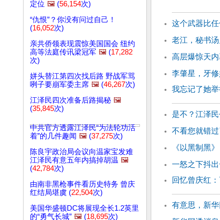
定位
🖼️
(
56,154
次)
“仇恨”？你没有问过自己！
这个武器比任
(
16,052
次)
老江，秘书汤
亲共侨领表现震惊美国国会 纽约
高等法庭传讯梁冠军
🖼️
(
17,282
高层爆惊天内
次)
李肇星，牙修
姘头替江第四次找后路 野战军骂
咧子要崩军委主席
🖼️
(
46,267
次)
我忘记了她举
江泽民四次准备后路揭秘
🖼️
(
35,845
次)
是不？江泽民
中共官方透露江泽民“为法轮功活
不看您就错过
着”的几件趣闻
🖼️
(
37,275
次)
《以黑制黑》
陈良宇政治局会议向温家宝发难
江泽民有意五年内搞掉胡温
🖼️
一怒之下抖出
(
42,784
次)
回忆曾庆红：
由南非黑枪事件看历史特务 曾庆
红结局堪虞 (
22,504
次)
有意思，新华
美国华盛顿DC将展现全长1.2英里
的“勇气长城”
🖼️
(
18,695
次)