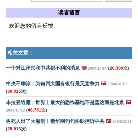
读者留言
欢迎您的留言反馈。
相关文章：
一个对江泽民和中共都不利的消息
🖼️
(
26,390
次)
2004/10/14
中央不糊涂！为何四大国有银行最无竞争力
🖼️
2004/10/13
(
30,015
次)
本拉登透露：世界上最大的恐怖基地不是盖达而是北京
🖼️
(
48,751
次)
2004/10/12
树死人出了大漏洞！新华网句句协助控诉中共
🖼️
2004/10/11
(
25,913
次)