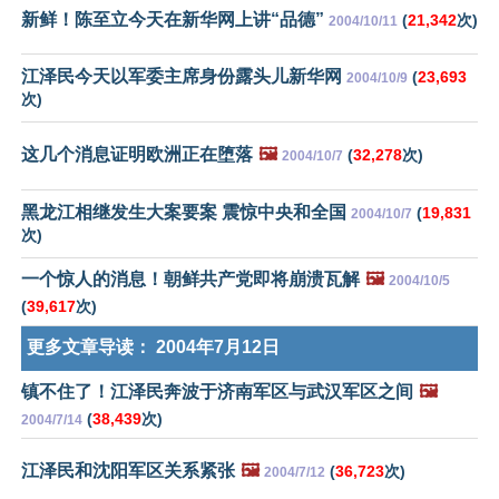
新鲜！陈至立今天在新华网上讲“品德”
(
21,342
次)
2004/10/11
江泽民今天以军委主席身份露头儿新华网
(
23,693
2004/10/9
次)
这几个消息证明欧洲正在堕落
🖼️
(
32,278
次)
2004/10/7
黑龙江相继发生大案要案 震惊中央和全国
(
19,831
2004/10/7
次)
一个惊人的消息！朝鲜共产党即将崩溃瓦解
🖼️
2004/10/5
(
39,617
次)
更多文章导读：
2004年7月12日
镇不住了！江泽民奔波于济南军区与武汉军区之间
🖼️
(
38,439
次)
2004/7/14
江泽民和沈阳军区关系紧张
🖼️
(
36,723
次)
2004/7/12