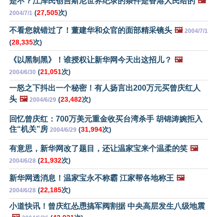
是不？江泽民创吉斯尼世界纪录的条件是香港人民给的
🖼️
(
27,505
次)
2004/7/1
不看您就错过了！董建华和众官的面部精采镜头
🖼️
2004/7/1
(
28,335
次)
《以黑制黑》！谁授权让新华网今天出这招儿？
🖼️
(
21,051
次)
2004/6/30
一怒之下抖出一个秘密！有人扬言出200万元买曾庆红人
头
🖼️
(
23,482
次)
2004/6/29
回忆曾庆红：700万美元重金收买台湾杀手 胡锦涛婉拒入
住“机关”房
(
31,994
次)
2004/6/29
有意思，新华网改了题目，还让温家宝来个温柔的笑
🖼️
(
21,932
次)
2004/6/28
新华网透消息！温家宝永不称霸 江家帮各地称王
🖼️
(
22,185
次)
2004/6/28
小道快讯！曾庆红怂恿搞军阀割据 中央高层发生八级地震