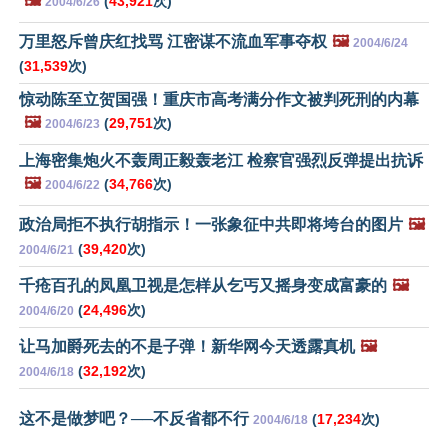
🖼️
(
43,921
次)
2004/6/26
万里怒斥曾庆红找骂 江密谋不流血军事夺权
🖼️
2004/6/24
(
31,539
次)
惊动陈至立贺国强！重庆市高考满分作文被判死刑的内幕
🖼️
(
29,751
次)
2004/6/23
上海密集炮火不轰周正毅轰老江 检察官强烈反弹提出抗诉
🖼️
(
34,766
次)
2004/6/22
政治局拒不执行胡指示！一张象征中共即将垮台的图片
🖼️
(
39,420
次)
2004/6/21
千疮百孔的凤凰卫视是怎样从乞丐又摇身变成富豪的
🖼️
(
24,496
次)
2004/6/20
让马加爵死去的不是子弹！新华网今天透露真机
🖼️
(
32,192
次)
2004/6/18
这不是做梦吧？──不反省都不行
(
17,234
次)
2004/6/18