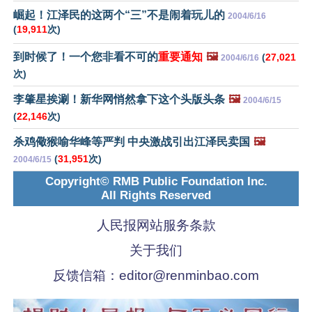
崛起！江泽民的这两个“三”不是闹着玩儿的
2004/6/16
(
19,911
次)
到时候了！一个您非看不可的
重要通知
🖼️
(
27,021
2004/6/16
次)
李肇星挨涮！新华网悄然拿下这个头版头条
🖼️
2004/6/15
(
22,146
次)
杀鸡儆猴喻华峰等严判 中央激战引出江泽民卖国
🖼️
(
31,951
次)
2004/6/15
Copyright© RMB Public Foundation Inc.
All Rights Reserved
人民报网站服务条款
关于我们
反馈信箱：
editor@renminbao.com