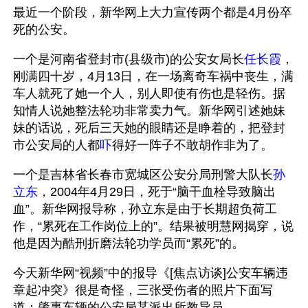
最近一个阶段，新华网上大力宣传两个都是4月份卒
死的公安。
一个是河南省登封市(县级市)的公安女局长
任长霞
，
刚满四十岁，4月13日，在一场离奇车祸中丧生，满
车人就死了她一个人，别人即使有伤也是轻伤。据
知情人说她整法轮功非常卖力气。新华网引述她妹
妹的话说，死后三天她的眼睛还是睁着的，把登封
市公安局的人都
吓
得好一阵子不敢胡作非为了。
一个是吉林省长春市宽城区公安分局刑警大队长
孙
立东
，2004年4月29日，死于“脑干血栓导致脑出
血”。新华网报导称，孙立东是由于长期超负荷工
作，“累死在工作岗位上的”。结果被明慧网揭穿，说
他是因为酷刑折磨法轮功学员而“累死”的。
今天新华网“视频”中的报导《[焦点访谈]公安车辆违
章起冲突》很是奇怪，三张受伤者的照片下面写
道：肇事车辆的公安局某派出所教导员