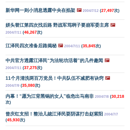
新华网一则小消息透露中央在掐架
🖼️
(
27,497
次)
2004/7/12
姘头替江第四次找后路 野战军骂咧子要崩军委主席
🖼️
(
46,267
次)
2004/7/11
江泽民四次准备后路揭秘
🖼️
(
35,845
次)
2004/7/11
中共官方透露江泽民“为法轮功活着”的几件趣闻
🖼️
(
37,275
次)
2004/7/11
11个月清洗两百万党员！中共队伍不减肥有诀窍
🖼️
(
35,080
次)
2004/7/9
内幕！“愿为江背黑锅的女人”临危出马南非
(
30,218
2004/7/8
次)
曾庆红支招！整治儿媳江泽民耍阴谋打击赵紫阳
2004/7/7
(
45,930
次)