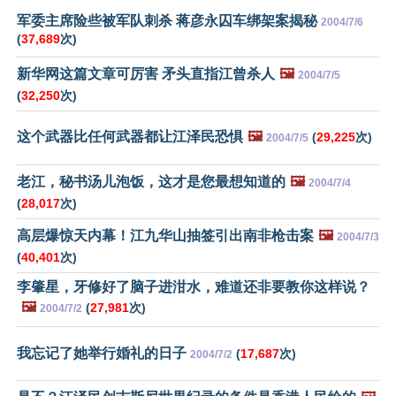
军委主席险些被军队刺杀 蒋彦永囚车绑架案揭秘
2004/7/6
(
37,689
次)
新华网这篇文章可厉害 矛头直指江曾杀人
🖼️
2004/7/5
(
32,250
次)
这个武器比任何武器都让江泽民恐惧
🖼️
(
29,225
次)
2004/7/5
老江，秘书汤儿泡饭，这才是您最想知道的
🖼️
2004/7/4
(
28,017
次)
高层爆惊天内幕！江九华山抽签引出南非枪击案
🖼️
2004/7/3
(
40,401
次)
李肇星，牙修好了脑子进泔水，难道还非要教你这样说？
🖼️
(
27,981
次)
2004/7/2
我忘记了她举行婚礼的日子
(
17,687
次)
2004/7/2