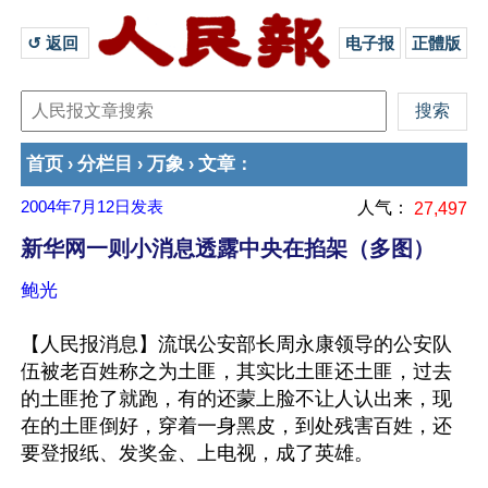
↺ 返回 
电子报
正體版
首页
分栏目
万象
文章
›
›
›
：
2004年7月12日
发表
人气：
27,497
新华网一则小消息透露中央在掐架（多图）
鲍光
【人民报消息】流氓公安部长周永康领导的公安队
伍被老百姓称之为土匪，其实比土匪还土匪，过去
的土匪抢了就跑，有的还蒙上脸不让人认出来，现
在的土匪倒好，穿着一身黑皮，到处残害百姓，还
要登报纸、发奖金、上电视，成了英雄。