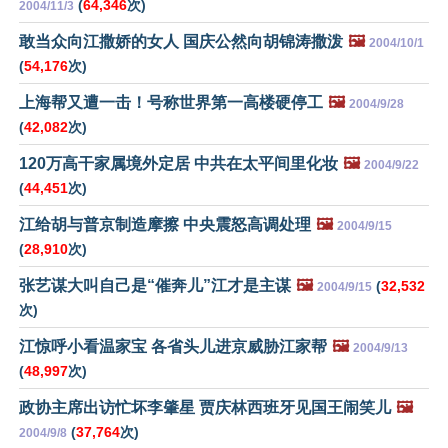
(
64,346
次)
2004/11/3
敢当众向江撒娇的女人 国庆公然向胡锦涛撒泼
🖼️
2004/10/1
(
54,176
次)
上海帮又遭一击！号称世界第一高楼硬停工
🖼️
2004/9/28
(
42,082
次)
120万高干家属境外定居 中共在太平间里化妆
🖼️
2004/9/22
(
44,451
次)
江给胡与普京制造摩擦 中央震怒高调处理
🖼️
2004/9/15
(
28,910
次)
张艺谋大叫自己是“催奔儿”江才是主谋
🖼️
(
32,532
2004/9/15
次)
江惊呼小看温家宝 各省头儿进京威胁江家帮
🖼️
2004/9/13
(
48,997
次)
政协主席出访忙坏李肇星 贾庆林西班牙见国王闹笑儿
🖼️
(
37,764
次)
2004/9/8