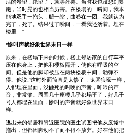
活的希望，绝望了，就等死罢。当时我也没想到要
跑，当时晃的也相当厉害。在楼塌的一瞬间，我本
能地双手一抱头，腿一缩，曲卷在一团。我就认为
完了，死了。结果过了瞬间，一看我还活着。埋在
楼里。"
*惨叫声就好象世界末日一样
原来，在楼塌下来的时候，楼上邻居家的自行车平
压在他身上，把他和楼板隔开，使他有呼吸的空
间。但是他的脚却被压在两块楼板中间，动弹不
得。他说:"这时外面简直是太惨了，鬼哭狼嚎一样，
人都埋在里面，没砸死的叫唤的声音，呻吟的声
音，非常惨。周围几十座楼几乎都塌平了，好几千
号人都埋在里面，惨叫的声音就好象世界末日一
样。
逃出来的邻居和附近医院的医生试图把他从废墟中
拖出，但都因脚动不了而不得不放弃。好在他们把