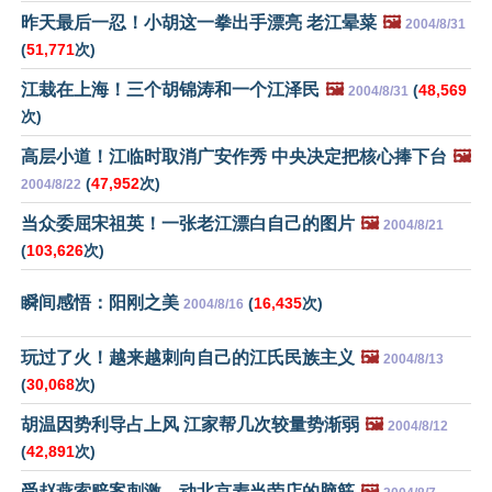
昨天最后一忍！小胡这一拳出手漂亮 老江晕菜
🖼️
2004/8/31
(
51,771
次)
江栽在上海！三个胡锦涛和一个江泽民
🖼️
(
48,569
2004/8/31
次)
高层小道！江临时取消广安作秀 中央决定把核心捧下台
🖼️
(
47,952
次)
2004/8/22
当众委屈宋祖英！一张老江漂白自己的图片
🖼️
2004/8/21
(
103,626
次)
瞬间感悟：阳刚之美
(
16,435
次)
2004/8/16
玩过了火！越来越刺向自己的江氏民族主义
🖼️
2004/8/13
(
30,068
次)
胡温因势利导占上风 江家帮几次较量势渐弱
🖼️
2004/8/12
(
42,891
次)
受赵燕索赔案刺激 动北京麦当劳店的脑筋
🖼️