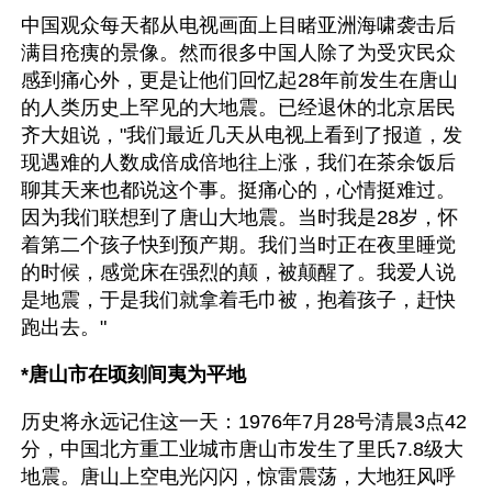
中国观众每天都从电视画面上目睹亚洲海啸袭击后
满目疮痍的景像。然而很多中国人除了为受灾民众
感到痛心外，更是让他们回忆起28年前发生在唐山
的人类历史上罕见的大地震。已经退休的北京居民
齐大姐说，"我们最近几天从电视上看到了报道，发
现遇难的人数成倍成倍地往上涨，我们在茶余饭后
聊其天来也都说这个事。挺痛心的，心情挺难过。
因为我们联想到了唐山大地震。当时我是28岁，怀
着第二个孩子快到预产期。我们当时正在夜里睡觉
的时候，感觉床在强烈的颠，被颠醒了。我爱人说
是地震，于是我们就拿着毛巾被，抱着孩子，赶快
跑出去。"
*唐山市在顷刻间夷为平地
历史将永远记住这一天：1976年7月28号清晨3点42
分，中国北方重工业城市唐山市发生了里氏7.8级大
地震。唐山上空电光闪闪，惊雷震荡，大地狂风呼