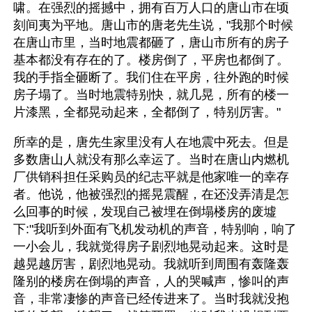
啸。在强烈的摇撼中，拥有百万人口的唐山市在顷
刻间夷为平地。唐山市的唐老先生说，"我那个时候
在唐山市里，当时地震都砸了，唐山市所有的房子
基本都没有存在的了。楼房倒了，平房也都倒了。
我的手指全砸断了。我们住在平房，往外跑的时候
房子塌了。当时地震特别快，就几晃，所有的楼一
片漆黑，全都晃动起来，全都倒了，特别厉害。"
所幸的是，唐先生家里没有人在地震中死去。但是
多数唐山人就没有那么幸运了。当时在唐山内燃机
厂供销科担任采购员的纪志平就是他家唯一的幸存
者。他说，他被强烈的摇晃震醒，在还没弄清是怎
么回事的时候，发现自己被埋在倒塌楼房的废墟
下:"我听到外面有飞机发动机的声音，特别响，响了
一小会儿，我就觉得房子剧烈地晃动起来。这时是
越晃越厉害，剧烈地晃动。我就听到周围有轰隆轰
隆别的楼房在倒塌的声音，人的哭喊声，惨叫的声
音，非常凄惨的声音已经传进来了。当时我就没抱