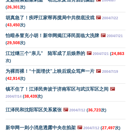
2004/8/7
(
26,301
次)
胡真急了！疾呼江家帮再搅局中共彻底没戏
🖼️
2004/7/22
(
43,450
次)
怕暗杀冒充小胡！新华网揭江泽民面临大洗牌
🖼️
2004/7/21
(
29,508
次)
江过继三个“亲儿” 陆军成了后娘养的
🖼️
(
24,863
2004/7/21
次)
为裸而裸！“十面埋伏”上映后观众骂声一片
🖼️
2004/7/19
(
42,914
次)
镇不住了！江泽民奔波于济南军区与武汉军区之间
🖼️
(
38,439
次)
2004/7/14
江泽民和沈阳军区关系紧张
🖼️
(
36,723
次)
2004/7/12
新华网一则小消息透露中央在掐架
🖼️
(
27,497
次)
2004/7/12