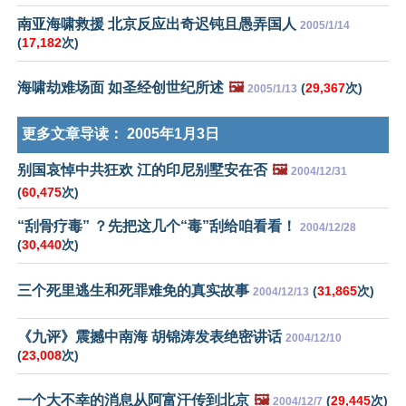
南亚海啸救援 北京反应出奇迟钝且愚弄国人
2005/1/14
(
17,182
次)
海啸劫难场面 如圣经创世纪所述
🖼️
(
29,367
次)
2005/1/13
更多文章导读：
2005年1月3日
别国哀悼中共狂欢 江的印尼别墅安在否
🖼️
2004/12/31
(
60,475
次)
“刮骨疗毒” ？先把这几个“毒”刮给咱看看！
2004/12/28
(
30,440
次)
三个死里逃生和死罪难免的真实故事
(
31,865
次)
2004/12/13
《九评》震撼中南海 胡锦涛发表绝密讲话
2004/12/10
(
23,008
次)
一个大不幸的消息从阿富汗传到北京
🖼️
(
29,445
次)
2004/12/7