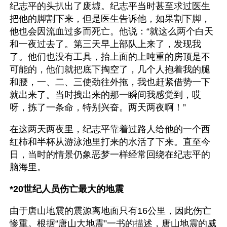
纪志平的头扒出了废墟。纪志平当时甚至求过医生
把他的脚割下来，但是医生告诉他，如果割下脚，
他也会因流血过多而死亡。他说：“就这么两个白天
和一夜过去了。第三天早上部队上来了，发现我
了。他们也没有工具，抬上面的上吨重的房顶是不
可能的，他们就把底下掏空了，几个人抱着我的腿
和腰，一、二、三使劲往外拖，我也赶紧借势一下
就出来了。当时拽出来的那一瞬间我感觉到，哎
呀，拣了一条命，特别兴奋。两天两夜啊！”
在这两天两夜里，纪志平靠着过路人给他的一个西
红柿和半杯从游泳池里打来的水活了下来。直至今
日，当时的情景仍象恶梦一样经常回绕在纪志平的
脑海里。
*20世纪人员伤亡最大的地震
由于唐山地震的震源离地面只有16公里，因此伤亡
惨重。根据“唐山大地震”一书的描述，唐山地震的威