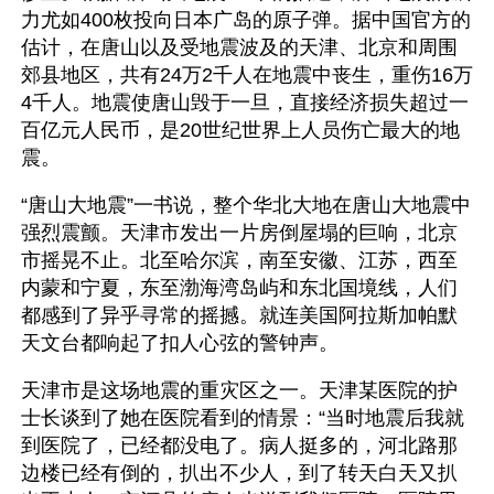
力尤如400枚投向日本广岛的原子弹。据中国官方的
估计，在唐山以及受地震波及的天津、北京和周围
郊县地区，共有24万2千人在地震中丧生，重伤16万
4千人。地震使唐山毁于一旦，直接经济损失超过一
百亿元人民币，是20世纪世界上人员伤亡最大的地
震。
“唐山大地震”一书说，整个华北大地在唐山大地震中
强烈震颤。天津市发出一片房倒屋塌的巨响，北京
市摇晃不止。北至哈尔滨，南至安徽、江苏，西至
内蒙和宁夏，东至渤海湾岛屿和东北国境线，人们
都感到了异乎寻常的摇撼。就连美国阿拉斯加帕默
天文台都响起了扣人心弦的警钟声。
天津市是这场地震的重灾区之一。天津某医院的护
士长谈到了她在医院看到的情景：“当时地震后我就
到医院了，已经都没电了。病人挺多的，河北路那
边楼已经有倒的，扒出不少人，到了转天白天又扒