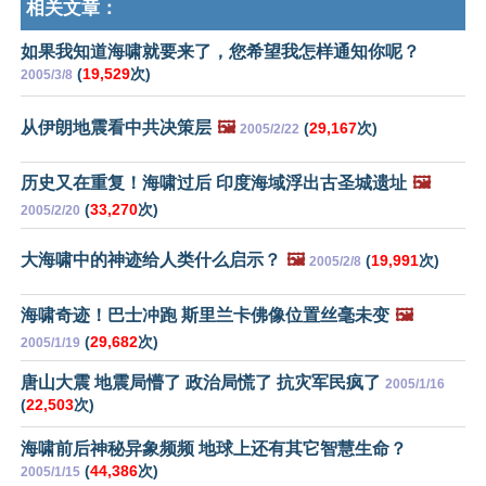
相关文章：
如果我知道海啸就要来了，您希望我怎样通知你呢？
(
19,529
次)
2005/3/8
从伊朗地震看中共决策层
🖼️
(
29,167
次)
2005/2/22
历史又在重复！海啸过后 印度海域浮出古圣城遗址
🖼️
(
33,270
次)
2005/2/20
大海啸中的神迹给人类什么启示？
🖼️
(
19,991
次)
2005/2/8
海啸奇迹！巴士冲跑 斯里兰卡佛像位置丝毫未变
🖼️
(
29,682
次)
2005/1/19
唐山大震 地震局懵了 政治局慌了 抗灾军民疯了
2005/1/16
(
22,503
次)
海啸前后神秘异象频频 地球上还有其它智慧生命？
(
44,386
次)
2005/1/15