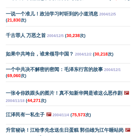
一说一个准儿！政治学习时听到的小道消息
2004/12/5
(
21,830
次)
千古罪人 万恶之首
(
30,238
次)
2004/12/5
如果中共垮台，谁来领导中国？
(
30,218
次)
2004/12/2
一个中共决不解密的密闻：毛泽东行宫的故事
2004/12/1
(
69,060
次)
一张令你跌跟头的图片！真不知新华网是谁这么恶作剧
🖼️
(
44,271
次)
2004/11/18
江泽民有一私生子
🖼️
(
75,573
次)
2004/11/4
升官秘诀！江给李先念送生日蛋糕 郭伯雄为江午睡站岗
🖼️