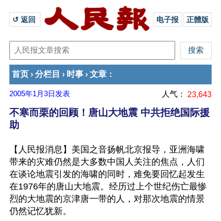
↺ 返回 
电子报
正體版
首页
分栏目
时事
文章
›
›
›
：
2005年1月3日
发表
人气：
23,643
不寒而栗的回顾！唐山大地震 中共拒绝国际援
助
【人民报消息】美国之音扬帆北京报导，亚洲海啸
带来的灾难仍然是大多数中国人关注的焦点，人们
在谈论地震引发的海啸的同时，难免要回忆起发生
在1976年的唐山大地震。经历过上个世纪伤亡最惨
烈的大地震的京津唐一带的人，对那次地震的情景
仍然记忆犹新。