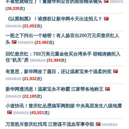
不看您就错过了！董建华和众官的面部精采镜头
🖼️
2004/7/1
(
28,335
次)
《以黑制黑》！谁授权让新华网今天出这招儿？
🖼️
(
21,052
次)
2004/6/30
一怒之下抖出一个秘密！有人扬言出200万元买曾庆红人
头
🖼️
(
23,482
次)
2004/6/29
回忆曾庆红：700万美元重金收买台湾杀手 胡锦涛婉拒入
住“机关”房
(
31,994
次)
2004/6/29
有意思，新华网改了题目，还让温家宝来个温柔的笑
🖼️
(
21,932
次)
2004/6/28
新华网透消息！温家宝永不称霸 江家帮各地称王
🖼️
(
22,185
次)
2004/6/28
小道快讯！曾庆红怂恿搞军阀割据 中央高层发生八级地震
🖼️
(
43,921
次)
2004/6/26
万里怒斥曾庆红找骂 江密谋不流血军事夺权
🖼️
2004/6/24