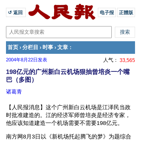
↺ 返回 
电子报
正體版
首页
分栏目
时事
文章
›
›
›
：
2004年8月22日
发表
人气：
33,565
198亿元的广州新白云机场狠抽曾培炎一个嘴
巴（多图）
诸葛青
【人民报消息】这个广州新白云机场是江泽民当政
时批准建造的。江的经济军师曾培炎是经济专家，
他应该知道建造一个机场需要不需要198亿元。
南方网8月3日以《新机场托起腾飞的梦》为题综合