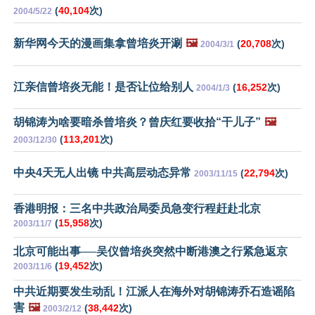
(
40,104
次)
2004/5/22
新华网今天的漫画集拿曾培炎开涮
🖼️
(
20,708
次)
2004/3/1
江亲信曾培炎无能！是否让位给别人
(
16,252
次)
2004/1/3
胡锦涛为啥要暗杀曾培炎？曾庆红要收拾“干儿子”
🖼️
(
113,201
次)
2003/12/30
中央4天无人出镜 中共高层动态异常
(
22,794
次)
2003/11/15
香港明报：三名中共政治局委员急变行程赶赴北京
(
15,958
次)
2003/11/7
北京可能出事──吴仪曾培炎突然中断港澳之行紧急返京
(
19,452
次)
2003/11/6
中共近期要发生动乱！江派人在海外对胡锦涛乔石造谣陷
害
🖼️
(
38,442
次)
2003/2/12