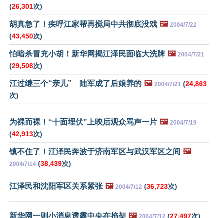
(
26,301
次)
胡真急了！疾呼江家帮再搅局中共彻底没戏
🖼️
2004/7/22
(
43,450
次)
怕暗杀冒充小胡！新华网揭江泽民面临大洗牌
🖼️
2004/7/21
(
29,508
次)
江过继三个“亲儿” 陆军成了后娘养的
🖼️
(
24,863
2004/7/21
次)
为裸而裸！“十面埋伏”上映后观众骂声一片
🖼️
2004/7/19
(
42,913
次)
镇不住了！江泽民奔波于济南军区与武汉军区之间
🖼️
(
38,439
次)
2004/7/14
江泽民和沈阳军区关系紧张
🖼️
(
36,723
次)
2004/7/12
新华网一则小消息透露中央在掐架
🖼️
(
27,497
次)
2004/7/12