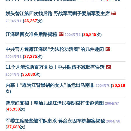
姘头替江第四次找后路 野战军骂咧子要崩军委主席
🖼️
(
46,267
次)
2004/7/11
江泽民四次准备后路揭秘
🖼️
(
35,845
次)
2004/7/11
中共官方透露江泽民“为法轮功活着”的几件趣闻
🖼️
(
37,275
次)
2004/7/11
11个月清洗两百万党员！中共队伍不减肥有诀窍
🖼️
(
35,080
次)
2004/7/9
内幕！“愿为江背黑锅的女人”临危出马南非
(
30,218
2004/7/8
次)
曾庆红支招！整治儿媳江泽民耍阴谋打击赵紫阳
2004/7/7
(
45,930
次)
军委主席险些被军队刺杀 蒋彦永囚车绑架案揭秘
2004/7/6
(
37,689
次)