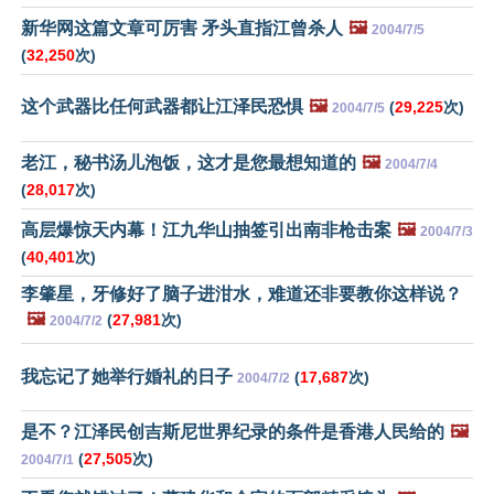
新华网这篇文章可厉害 矛头直指江曾杀人
🖼️
2004/7/5
(
32,250
次)
这个武器比任何武器都让江泽民恐惧
🖼️
(
29,225
次)
2004/7/5
老江，秘书汤儿泡饭，这才是您最想知道的
🖼️
2004/7/4
(
28,017
次)
高层爆惊天内幕！江九华山抽签引出南非枪击案
🖼️
2004/7/3
(
40,401
次)
李肇星，牙修好了脑子进泔水，难道还非要教你这样说？
🖼️
(
27,981
次)
2004/7/2
我忘记了她举行婚礼的日子
(
17,687
次)
2004/7/2
是不？江泽民创吉斯尼世界纪录的条件是香港人民给的
🖼️
(
27,505
次)
2004/7/1