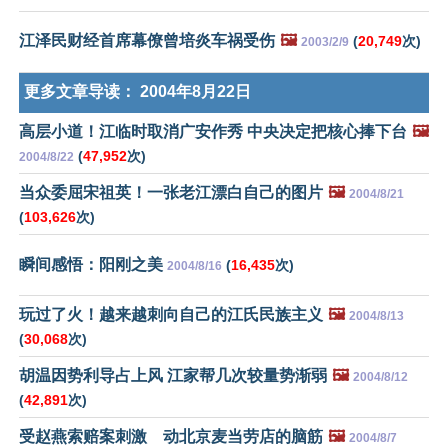
江泽民财经首席幕僚曾培炎车祸受伤
🖼️
(
20,749
次)
2003/2/9
更多文章导读：
2004年8月22日
高层小道！江临时取消广安作秀 中央决定把核心捧下台
🖼️
(
47,952
次)
2004/8/22
当众委屈宋祖英！一张老江漂白自己的图片
🖼️
2004/8/21
(
103,626
次)
瞬间感悟：阳刚之美
(
16,435
次)
2004/8/16
玩过了火！越来越刺向自己的江氏民族主义
🖼️
2004/8/13
(
30,068
次)
胡温因势利导占上风 江家帮几次较量势渐弱
🖼️
2004/8/12
(
42,891
次)
受赵燕索赔案刺激 动北京麦当劳店的脑筋
🖼️
2004/8/7