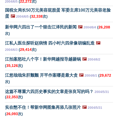
(
22,272
次)
2004/6/5
国税女局长50万元美容屁股蛋 军委主席100万元美容老脸
蛋
🖼️
(
32,338
次)
2004/6/5
新华网六四出了一个狠击江泽民的新闻
🖼️
(
26,208
2004/6/4
次)
江私人医生探听赵病情 四小时六四录像胡编乱造
🖼️
(
29,414
次)
2004/6/3
江拍案怒吐八个字！新华网越报导越砸锅
🖼️
2004/6/2
(
35,126
次)
江悠哉哉朱肝颤颤 开平作案哪是最大贪
🖼️
(
29,672
2004/6/1
次)
这篇不尊重六四历史事实的文章是张良写的吗？
2004/5/31
(
22,353
次)
实在憋不住！帮新华网图集再添几张照片
🖼️
2004/5/31
(
26,093
次)