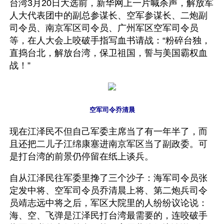
台湾3月20日大选前，新华网上一片喊杀声，解放军
人大代表团中的副总参谋长、空军参谋长、二炮副
司令员、南京军区司令员、广州军区空军司令员
等，在人大会上咬破手指写血书请战：“粉碎台独，
直捣台北，解放台湾，保卫祖国，誓与美国霸权血
战！”
空军司令乔清晨
现在江泽民不但自己军委主席当了有一年半了，而
且还把二儿子江绵康塞进南京军区当了副政委。可
是打台湾的前景仍停留在纸上谈兵。
自从江泽民往军委里搀了三个沙子：海军司令员张
定发中将、空军司令员乔清晨上将、第二炮兵司令
员靖志远中将之后，军区大院里的人纷纷议论说：
海、空、飞弹是江泽民打台湾最需要的，连咬破手