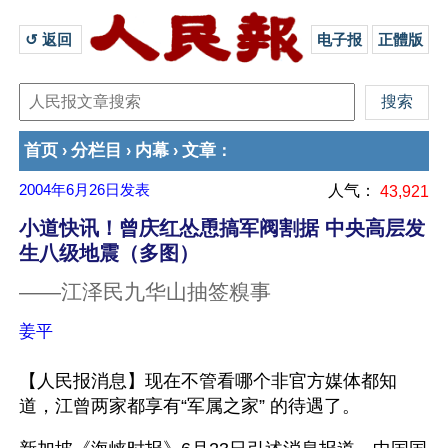
↺ 返回 
电子报
正體版
首页
分栏目
内幕
文章
›
›
›
：
2004年6月26日
发表
人气：
43,921
小道快讯！曾庆红怂恿搞军阀割据 中央高层发
生八级地震（多图）
——江泽民九华山抽签糗事
姜平
【人民报消息】现在不管看哪个非官方媒体都知
道，江曾两家都享有“军属之家” 的待遇了。