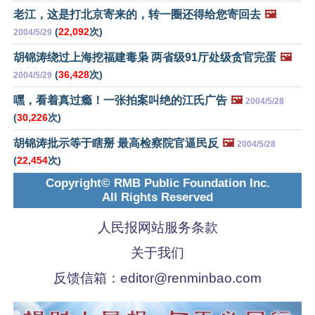
老江，这是打北京寄来的，转一圈还得给您寄回去
🖼️
(
22,092
次)
2004/5/29
胡锦涛绕过上海挖福建毒枭 两省级91厅处级贪官完蛋
🖼️
(
36,428
次)
2004/5/29
嘿，看着真过瘾！一张拍案叫绝的江氏广告
🖼️
2004/5/28
(
30,226
次)
胡锦涛批示等于瞎掰 最高检察院官逼民反
🖼️
2004/5/28
(
22,454
次)
Copyright© RMB Public Foundation Inc.
All Rights Reserved
人民报网站服务条款
关于我们
反馈信箱：
editor@renminbao.com