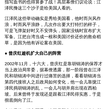
指写血书的也得算参了战！高层幕僚们议论说：江
泽民搀这三个沙子是给美国人看的。
江泽民这些举动确实是秀给美国看，他时而兴风作
浪，时而风平浪静，几次作出要大打特打的样子，
可是飞弹架好时又不安弹头，国家没钱时宣布扩大
军备。江把台湾当成一根和美国讨价还价的救命稻
草，是因为他有诉讼案在美国。 
● 
曾庆红趁机扩大自己的阵营
2002年11月，十六大，曾庆红是靠胡锦涛的保荐才
当上政治局常委，据幕僚透露，那一阶段曾在江泽
民和胡锦涛中间进行过痛苦的选择，看看胡锦涛当
第四代接班人之后政局如何变化，他一会儿靠拢江
泽民捣胡锦涛的乱，一会儿与胡并肩出现在西柏
坡。后来曾终于发现还是跟着江泽民得实惠，于是
彻底倒向了江。