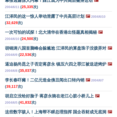
幕僚透露惊人内幕！踩江成为中共高层健身运动
🖼️
(
25,335
次)
2004/6/11
江泽民的这一惊人举动泄露了中共高层计划
🖼️
2004/6/10
(
32,629
次)
一次可怕的试探！北大清华在香港出怪题真相揭秘
🖼️
(
24,500
次)
2004/6/10
胡锦涛八国首脑峰会躲尴尬 江泽民的算盘珠子没拨弄对
🖼️
(
22,536
次)
2004/6/9
逼迫杨尚昆之子否定蒋彦永 镇压六四之罪江被送进烤炉
🖼️
(
35,037
次)
2004/6/8
李长春吓瘫！二亿元造金佛丑闻出口转内销
🖼️
2004/6/7
(
39,117
次)
胡启立没给好脸子 蒋彦永骑在老江心脏小桥儿上
🖼️
(
41,832
次)
2004/6/5
这些数字骇人！上海帮不睬总理指挥 国企吞财成无底洞
🖼️