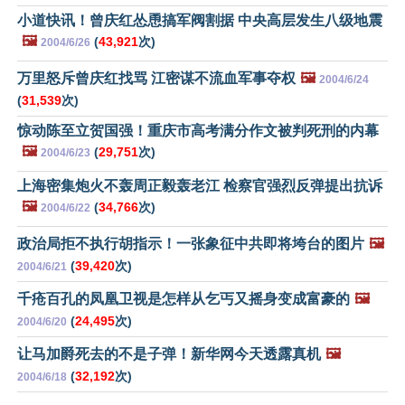
小道快讯！曾庆红怂恿搞军阀割据 中央高层发生八级地震
🖼️
(
43,921
次)
2004/6/26
万里怒斥曾庆红找骂 江密谋不流血军事夺权
🖼️
2004/6/24
(
31,539
次)
惊动陈至立贺国强！重庆市高考满分作文被判死刑的内幕
🖼️
(
29,751
次)
2004/6/23
上海密集炮火不轰周正毅轰老江 检察官强烈反弹提出抗诉
🖼️
(
34,766
次)
2004/6/22
政治局拒不执行胡指示！一张象征中共即将垮台的图片
🖼️
(
39,420
次)
2004/6/21
千疮百孔的凤凰卫视是怎样从乞丐又摇身变成富豪的
🖼️
(
24,495
次)
2004/6/20
让马加爵死去的不是子弹！新华网今天透露真机
🖼️
(
32,192
次)
2004/6/18