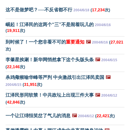
这不是做梦吧？──不反省都不行
(
17,234
次)
2004/6/18
崛起！江泽民的这两个“三”不是闹着玩儿的
2004/6/16
(
19,911
次)
到时候了！一个您非看不可的
重要通知
🖼️
(
27,021
2004/6/16
次)
李肇星挨涮！新华网悄然拿下这个头版头条
🖼️
2004/6/15
(
22,146
次)
杀鸡儆猴喻华峰等严判 中央激战引出江泽民卖国
🖼️
(
31,951
次)
2004/6/15
江泽民形同软禁！中共政坛上出现三件大事
🖼️
2004/6/12
(
42,846
次)
一个让江绵恒笑岔了气儿的消息
🖼️
(
22,421
次)
2004/6/12