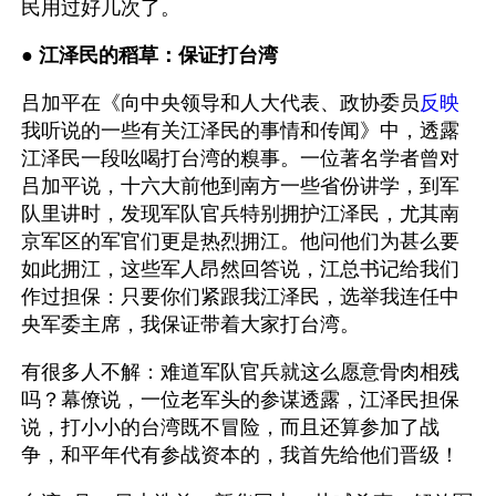
民用过好几次了。
● 
江泽民的稻草：保证打台湾
吕加平在《向中央领导和人大代表、政协委员
反映
我听说的一些有关江泽民的事情和传闻》中，透露
江泽民一段吆喝打台湾的糗事。一位著名学者曾对
吕加平说，十六大前他到南方一些省份讲学，到军
队里讲时，发现军队官兵特别拥护江泽民，尤其南
京军区的军官们更是热烈拥江。他问他们为甚么要
如此拥江，这些军人昂然回答说，江总书记给我们
作过担保：只要你们紧跟我江泽民，选举我连任中
央军委主席，我保证带着大家打台湾。
有很多人不解：难道军队官兵就这么愿意骨肉相残
吗？幕僚说，一位老军头的参谋透露，江泽民担保
说，打小小的台湾既不冒险，而且还算参加了战
争，和平年代有参战资本的，我首先给他们晋级！ 