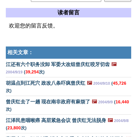
读者留言
欢迎您的留言反馈。
相关文章：
江还有六个职务没卸 军委大改组曾庆红咬牙切齿
🖼️
(
39,254
次)
2004/9/19
胡温点到江死穴 政改八条吓疯曾庆红
🖼️
(
45,726
2004/9/10
次)
曾庆红去了一趟 现在南非政府有麻烦了
🖼️
(
16,440
2004/9/9
次)
江泽民患咽喉癌 高层紧急会议 曾庆红无法脱身
🖼️
2004/9/8
(
23,800
次)