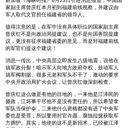
新加坡《海峡时报》6月23日引述消息报道，中国国
家副主席曾庆红本月初到福建前线视察，并建议由
军人取代文官担任福建省的领导人。
值得注意的是，在军中没有具体职位的国家副主席
曾庆红不是向政治局提建议，也不是向国务院提建
议，更没有征求福建省委的意见，而是对福建前线
的军官们提这个建议！
消息一传出，中央高层立即发生八级地震，说他在
搞军政分裂！暗示军人向地方政府夺权，鼓动军人
搞军阀割据。很多元老和军头不干了，激动的要求
中央开政治局扩大会议，让曾庆红做深刻检查。
曾庆红这么做是有他的目地的，一来他是江泽民的
摄政，江坏事干尽他不是没有责任的，所以希望拿
军队当保护伞，二来他什么资格都没有进了中央军
委也是受罪，所以要用封官许愿，腐蚀拉拢获取军
方拥护。其实，他使的这不是新招术，已经被江泽