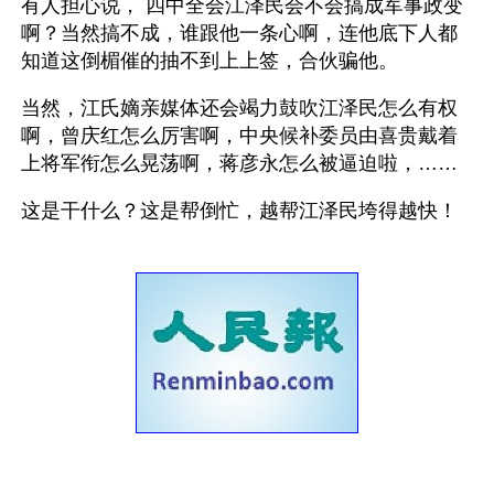
有人担心说， 四中全会江泽民会不会搞成军事政变
啊？当然搞不成，谁跟他一条心啊，连他底下人都
知道这倒楣催的抽不到上上签，合伙骗他。
当然，江氏嫡亲媒体还会竭力鼓吹江泽民怎么有权
啊，曾庆红怎么厉害啊，中央候补委员由喜贵戴着
上将军衔怎么晃荡啊，蒋彦永怎么被逼迫啦，……
这是干什么？这是帮倒忙，越帮江泽民垮得越快！