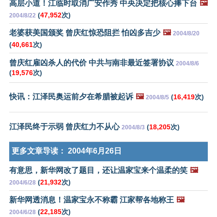
高层小道！江临时取消广安作秀 中央决定把核心捧下台
🖼️
(
47,952
次)
2004/8/22
老婆获美国颁奖 曾庆红惊恐阻拦 怕凶多吉少
🖼️
2004/8/20
(
40,661
次)
曾庆红雇凶杀人的代价 中共与南非最近签署协议
2004/8/6
(
19,576
次)
快讯：江泽民奥运前夕在希腊被起诉
🖼️
(
16,419
次)
2004/8/5
江泽民终于示弱 曾庆红力不从心
(
18,205
次)
2004/8/3
更多文章导读：
2004年6月26日
有意思，新华网改了题目，还让温家宝来个温柔的笑
🖼️
(
21,932
次)
2004/6/28
新华网透消息！温家宝永不称霸 江家帮各地称王
🖼️
(
22,185
次)
2004/6/28