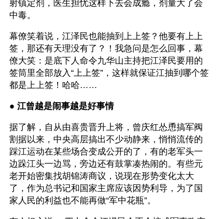
射镇定剂，医生担忧这样下去会成瘾，剂量大了会
中毒。
幕僚笑着说，江泽民也能抽到上上签？他要有上上
签，那还有天理没有了？！我急问是怎么回事，幕
僚大笑：是底下人命令九华山主持把江泽民要用的
签筒里全部放入“上上签”，这样就保证江抽到哪个签
都是上上签！哈哈……
● 
江曾越是闹事越是好事情
据了解，自从由喜贵晋升上将，曾庆红怂恿搞军阀
割据以来，中央高层搞出不少动静来，悄悄流传的
踩江运动在某些场合变成公开的了，有的老军头一
边跺江头一边骂，旁边还有鼓掌凑热闹的。有些元
老开始密集找胡锦涛商议，说现在形势变化太大
了，作为总书记和国家主席应该因势利导，为了国
家人民的利益也不能再做“军中花瓶”。