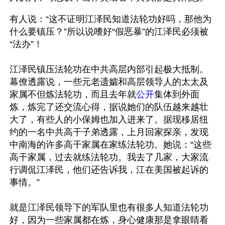
有人说：“这不证明江泽民知道法轮功好吗，那他为
什么要镇压？”所以说嗜好“假恶暴”的江泽民必须被
“法办”！ 
江泽民镇压法轮功在中共高层内部引起极大抵制。
幕僚透露说，一些元老遗孀和高层领导人的太太及
家属不但炼法轮功，而且去年就
公开
集体到外面
炼，炼完了还交流心得，据说她们的队伍越来越壮
大了，有些人的小保姆也加入进来了。据现移居纽
约的一名中共高干子弟透露，上月回家探亲，发现
中南海的许多高干家属在家练法轮功。她说：“这些
高干家属，过去就练法轮功。我去了几家，大家流
行调侃江泽民，他们还告诉我，江在美国被起诉的
事情。”
就是江泽民领导下的军队里也有很多人知道法轮功
好，因为一些家属都在炼，身心健康那是拿眼睛看