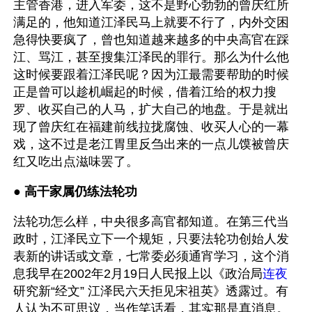
主管香港，进入军委，这不是野心勃勃的曾庆红所
满足的，他知道江泽民马上就要不行了，内外交困
急得快要疯了，曾也知道越来越多的中央高官在踩
江、骂江，甚至搜集江泽民的罪行。那么为什么他
这时候要跟着江泽民呢？因为江最需要帮助的时候
正是曾可以趁机崛起的时候，借着江给的权力搜
罗、收买自己的人马，扩大自己的地盘。于是就出
现了曾庆红在福建前线拉拢腐蚀、收买人心的一幕
戏，这不过是老江胃里反刍出来的一点儿馍被曾庆
红又吃出点滋味罢了。
● 
高干家属仍练法轮功
法轮功怎么样，中央很多高官都知道。在第三代当
政时，江泽民立下一个规矩，只要法轮功创始人发
表新的讲话或文章，七常委必须通宵学习，这个消
息我早在2002年2月19日人民报上以《政治局
连夜
研究新“经文” 江泽民六天拒见宋祖英》透露过。有
人认为不可思议，当作笑话看，其实那是真消息。