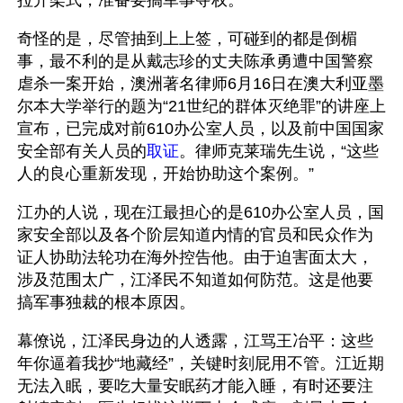
拉开架式，准备要搞军事夺权。
奇怪的是，尽管抽到上上签，可碰到的都是倒楣
事，最不利的是从戴志珍的丈夫陈承勇遭中国警察
虐杀一案开始，澳洲著名律师6月16日在澳大利亚墨
尔本大学举行的题为“21世纪的群体灭绝罪”的讲座上
宣布，已完成对前610办公室人员，以及前中国国家
安全部有关人员的
取证
。律师克莱瑞先生说，“这些
人的良心重新发现，开始协助这个案例。”
江办的人说，现在江最担心的是610办公室人员，国
家安全部以及各个阶层知道内情的官员和民众作为
证人协助法轮功在海外控告他。由于迫害面太大，
涉及范围太广，江泽民不知道如何防范。这是他要
搞军事独裁的根本原因。
幕僚说，江泽民身边的人透露，江骂王冶平：这些
年你逼着我抄“地藏经”，关键时刻屁用不管。江近期
无法入眠，要吃大量安眠药才能入睡，有时还要注