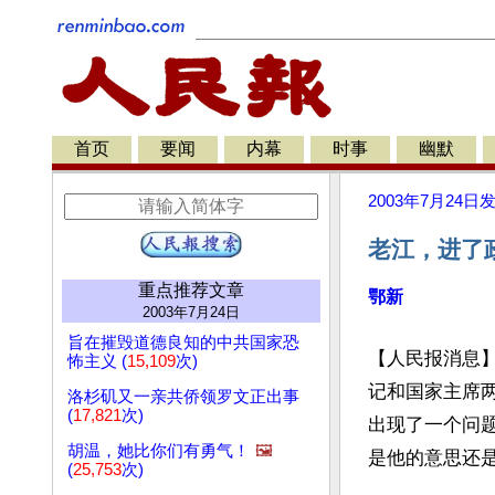
首页
要闻
内幕
时事
幽默
2003年7月24日
老江，进了
重点推荐文章
鄂新
2003年7月24日
旨在摧毁道德良知的中共国家恐
【人民报消息
怖主义 (
15,109
次)
记和国家主席
洛杉矶又一亲共侨领罗文正出事
(
17,821
次)
出现了一个问
胡温，她比你们有勇气！
🖼️
是他的意思还
(
25,753
次)