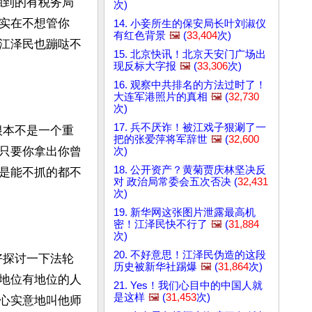
触到的有税务局
次)
实在不想管你
14. 小妾所生的保安局长叶刘淑仪
有红色背景
🖼️
(
33,404
次)
江泽民也蹦哒不
15. 北京快讯！北京天安门广场出
现反标大字报
🖼️
(
33,306
次)
16. 观察中共排名的方法过时了！
大连军港照片的真相
🖼️
(
32,730
次)
17. 兵不厌诈！被江戏子狠涮了一
根本不是一个重
把的张爱萍将军辞世
🖼️
(
32,600
只要你拿出你曾
次)
18. 公开资产？黄菊贾庆林坚决反
是能不抓的都不
对 政治局常委会五次否决 (
32,431
次)
19. 新华网这张图片泄露最高机
密！江泽民快不行了
🖼️
(
31,884
次)
20. 不好意思！江泽民伪造的这段
好探讨一下法轮
历史被新华社踢爆
🖼️
(
31,864
次)
地位有地位的人
21. Yes！我们心目中的中国人就
是这样
🖼️
(
31,453
次)
心实意地叫他师