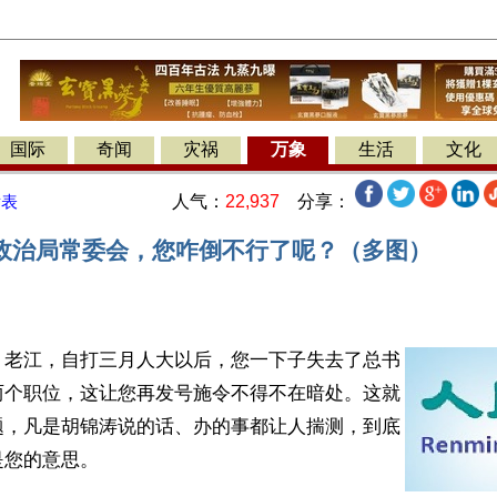
国际
奇闻
灾祸
万象
生活
文化
人气：
22,937
分享：
发表
政治局常委会，您咋倒不行了呢？（多图）
】老江，自打三月人大以后，您一下子失去了总书
两个职位，这让您再发号施令不得不在暗处。这就
题，凡是胡锦涛说的话、办的事都让人揣测，到底
是您的意思。