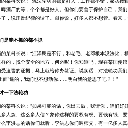
局的某科长说：“炼法轮功的都是好人，工作都不错，象我接
、啤酒厂的等，个个都是好人。但你们要善于保护自己，我们
多了，说违反纪律的话了。跟你说，好多人都不想管。看来，
我们是能不抓的都不抓
局的某科长说：“江泽民是不行，和老毛、老邓根本没法比，
这样的，找个安全的地方，何必呢！你知道吗，现在某国使馆
功受迫害的证据，马上就给你办签证。说实话，对法轮功我们
上面”逼的，我们也不想动你……明白我的意思了吧？！”
讨一下法轮功
局的某科长说：“如果可能的话，你出去后，我请你，咱们好
么多人炼、这么多人信？象你这样的要权有权、要钱有钱、要
什么李洪志的话你们就听，李洪志你们叫师父，有一亿多人真