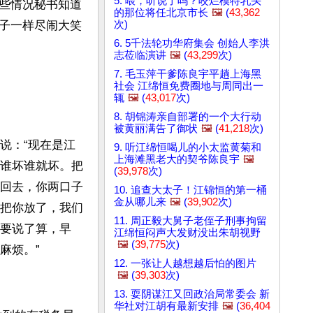
5. 喂，听说了吗？咬烂模特乳头
些情况秘书知道
的那位将任北京市长
🖼️
(
43,362
次)
子一样尽闹大笑
6. 5千法轮功华府集会 创始人李洪
志莅临演讲
🖼️
(
43,299
次)
7. 毛玉萍干爹陈良宇平趟上海黑
社会 江绵恒免费圈地与周同出一
辄
🖼️
(
43,017
次)
8. 胡锦涛亲自部署的一个大行动
被黄丽满告了御状
🖼️
(
41,218
次)
说：“现在是江
9. 听江绵恒喝儿的小太监黄菊和
上海滩黑老大的契爷陈良宇
🖼️
谁坏谁就坏。把
(
39,978
次)
回去，你两口子
10. 追查大太子！江锦恒的第一桶
金从哪儿来
🖼️
(
39,902
次)
把你放了，我们
11. 周正毅大舅子老侄子刑事拘留
要说了算，早
江绵恒闷声大发财没出朱胡视野
🖼️
(
39,775
次)
麻烦。”
12. 一张让人越想越后怕的图片
🖼️
(
39,303
次)
13. 耍阴谋江又回政治局常委会 新
华社对江胡有最新安排
🖼️
(
36,404