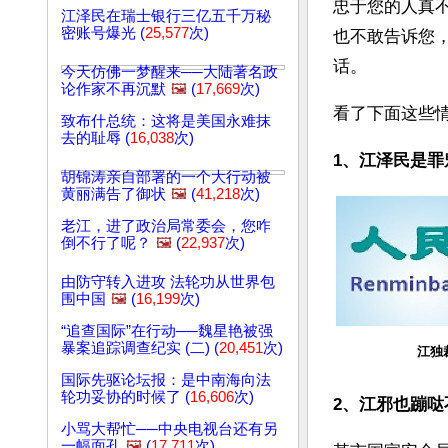
忠于您的人真
江泽民在瑞士银行三亿五千万秘
密账号爆光 (
25,577
次)
也不敢告诉您
话。
今天仿佛一梦醒来──大陆著名政
论作家不再沉默
🖼️
(
17,669
次)
看了下面这些
致布什总统：这将是美国永难抹
去的耻辱 (
16,038
次)
1、江泽民是罪
胡锦涛亲自部署的一个大行动被
黄丽满告了御状
🖼️
(
41,218
次)
老江，进了政治局常委会，您咋
倒不行了呢？
🖼️
(
22,937
次)
由防守转入进攻 法轮功从世界包
围中国
🖼️
(
16,199
次)
“追查国际”在行动──魏星艳被强
暴案追踪调查纪实 (二) (
20,451
次)
江独
国际先驱论坛报：是中南海向法
轮功妥协的时候了 (
16,606
次)
2、江邪也蹦哒
小骂大帮忙──中央电视台还有另
一幅面孔
🖼️
(
17,711
次)