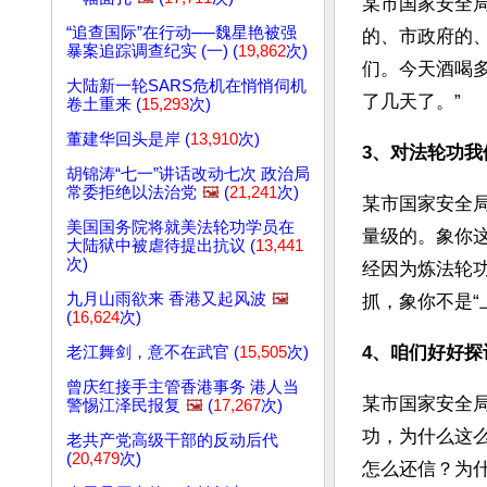
某市国家安全
“追查国际”在行动──魏星艳被强
的、市政府的
暴案追踪调查纪实 (一) (
19,862
次)
们。今天酒喝
大陆新一轮SARS危机在悄悄伺机
了几天了。”
卷土重来 (
15,293
次)
董建华回头是岸 (
13,910
次)
3、对法轮功
胡锦涛“七一”讲话改动七次 政治局
常委拒绝以法治党
🖼️
(
21,241
次)
某市国家安全
美国国务院将就美法轮功学员在
量级的。象你
大陆狱中被虐待提出抗议 (
13,441
次)
经因为炼法轮
九月山雨欲来 香港又起风波
🖼️
抓，象你不是“
(
16,624
次)
4、咱们好好探
老江舞剑，意不在武官 (
15,505
次)
曾庆红接手主管香港事务 港人当
某市国家安全
警惕江泽民报复
🖼️
(
17,267
次)
功，为什么这
老共产党高级干部的反动后代
(
20,479
次)
怎么还信？为