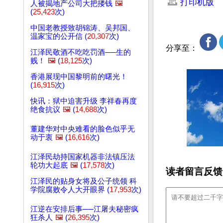
打印机版
人被揭地产公司大把搂钱
🖼️
(
25,423
次)
中国老教授致胡锦涛、吴邦国、
温家宝的公开信 (
20,307
次)
分享至：
江泽民敬酒不吃吃罚酒──生的
贱！
🖼️
(
18,125
次)
香港展现中国黎明前的曙光！
(
16,915
次)
快讯：狱中迫害升级 李祥春再度
绝食抗议
🖼️
(
14,688
次)
董建华对中央难看的脸色似乎无
动于衷
🖼️
(
16,616
次)
江泽民劫持国家机器非法镇压法
轮功大起底
🖼️
(
17,578
次)
读者留言反馈
江泽民的贴身女将及公子统领 科
学院腐败令人大开眼界 (
17,953
次)
江逆在安排后事──江屠夫秘密疯
狂杀人
🖼️
(
26,395
次)