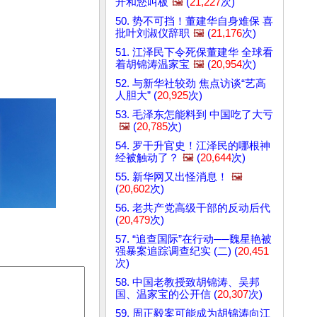
开和您叫板
🖼️
(
21,227
次)
50. 势不可挡！董建华自身难保 喜
批叶刘淑仪辞职
🖼️
(
21,176
次)
51. 江泽民下令死保董建华 全球看
着胡锦涛温家宝
🖼️
(
20,954
次)
52. 与新华社较劲 焦点访谈“艺高
人胆大” (
20,925
次)
53. 毛泽东怎能料到 中国吃了大亏
🖼️
(
20,785
次)
54. 罗干升官史！江泽民的哪根神
经被触动了？
🖼️
(
20,644
次)
55. 新华网又出怪消息！
🖼️
(
20,602
次)
56. 老共产党高级干部的反动后代
(
20,479
次)
57. “追查国际”在行动──魏星艳被
强暴案追踪调查纪实 (二) (
20,451
次)
58. 中国老教授致胡锦涛、吴邦
国、温家宝的公开信 (
20,307
次)
59. 周正毅案可能成为胡锦涛向江