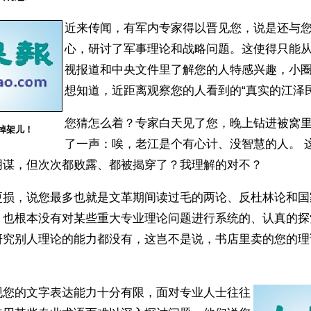
近来传闻，有军内专家得以晋见您，说是还与
心，研讨了军事理论和战略问题。这使得只能
视报道和中央文件里了解您的人特感兴趣，小
想知道，近距离观察您的人看到的“真实的江泽
您猜怎么着？专家白天见了您，晚上钻进被窝
掉架儿！
了一声：唉，老江是个有心计、没智慧的人。 
阴谋，但次次都败露、都被揭穿了？我理解的对不？
更损，说您最多也就是文革期间读过毛的两论、反杜林论和国
、也根本没有对某些重大专业理论问题进行系统的、认真的探
研究别人理论的能力都没有，这岂不是说，书店里卖的您的理
现您的文字表达能力十分有限，面对专业人士往往