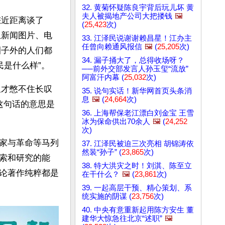
32. 黄菊怀疑陈良宇背后玩儿坏 黄
夫人被揭地产公司大把搂钱
🖼️
您近距离谈了
(
25,423
次)
从新闻图片、电
33. 江泽民说谢谢赖昌星！江办主
任曾向赖通风报信
🖼️
(
25,205
次)
圈子外的人们都
34. 漏子捅大了，总得收场呀？
民是什么样”。
──前外交部发言人孙玉玺“流放”
阿富汗内幕 (
25,032
次)
里才憋不住长叹
35. 说句实话！新华网首页头条消
息
🖼️
(
24,664
次)
这句话的意思是
36. 上海帮保老江漂白刘金宝 王雪
冰为保命供出70余人
🖼️
(
24,252
次)
家与革命等马列
37. 江泽民被迫三次亮相 胡锦涛依
然装“孙子” (
23,865
次)
索和研究的能
38. 特大洪灾之时！刘淇、陈至立
论著作纯粹都是
在干什么？
🖼️
(
23,861
次)
39. 一起高层干预、精心策划、系
统实施的阴谋 (
23,756
次)
40. 中央有意重新起用陈方安生 董
建华大惊急往北京“述职”
🖼️