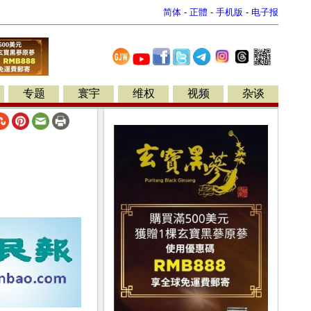
简体
-
正體
-
手机版
-
电子报
专题
寰宇
维权
视频
杂谈