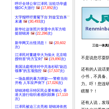
呼吁全球公审江泽民 法轮功华盛
顿DC大游行
🖼️
(
17,892
次)
大字报呼吁黄菊下台 刘金宝自杀
未遂
🖼️
(
30,493
次)
新华社这张照片突显中共军方暗
挺胡锦涛
🖼️
(
22,286
次)
新华网又出怪消息！
🖼️
(
20,602
三位一体真
次)
江泽民对董建华大为恼火 北京暗
不是说您尽耍
授特首“尚方宝剑”
🖼️
(
19,890
次)
美国法庭维持对中共洛杉矶“副总
还有的人说话
领事”的五项指控
🖼️
(
17,537
次)
小书，不具备
一场血腥的暴力绑架──警察当街
开枪 人车应声倒下 (
17,026
次)
力。吓！您连
胡锦涛暗示特区民众要有耐心 香
瞎掰？！
港大游行组织者感到鼓舞 (
17,110
次)
还有人说，发
江泽民被迫三次亮相 胡锦涛依然