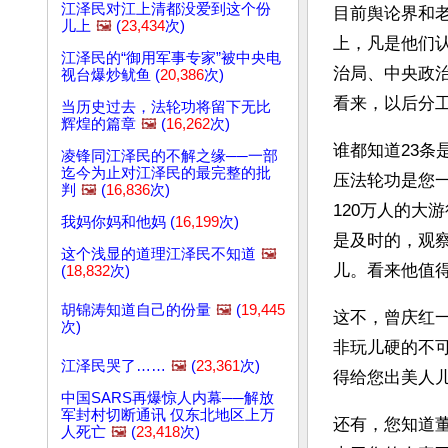
江泽民对江上清都没爱到这个份
目前舆论界和
儿上
🖼️
(
23,434
次)
上，凡是他们
江泽民的“御用军事专家”被中央电
治局、中央政
视台爆炒鱿鱼 (
20,386
次)
看来，以后分
当历史过去，法轮功将留下无比
辉煌的篇章
🖼️
(
16,262
次)
谁都知道23条
凌锋同江泽民的不解之缘──一部
迄今为止对江泽民的最完整的批
压法轮功是您
判
🖼️
(
16,836
次)
120万人的大
我妈你妈和他妈 (
16,199
次)
是及时的，观
这个浅显的道理江泽民不知道
🖼️
儿。看来他值
(
18,832
次)
胡锦涛知道自己的份量
🖼️
(
19,445
这不，曾庆红
次)
非玩儿硬的不
江泽民哭了……
🖼️
(
23,361
次)
得给您出美人儿照，
中国SARS再爆惊人内幕──解放
军封村切断通讯 仅东北地区上万
还有，您知道
人死亡
🖼️
(
23,418
次)