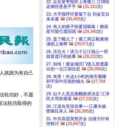
22. 众女星争投怀上海瘪三 江绵恒
走钢丝悬悬乎乎
🖼️
(
31,311
次)
23. 大字报呼吁黄菊下台 刘金宝自
杀未遂
🖼️
(
30,493
次)
24. 有人的裤子快要湿呱呱！赖昌
星可能引渡回国
🖼️
(
29,340
次)
25. 盖了帽儿了！瘪三周正毅瘪倒
满朝上海帮
🖼️
(
29,071
次)
26. 压住火！讲几个让江核心一听
就冒虚汗的故事
🖼️
(
28,222
次)
27. 别传！紫金城宫门缝儿里透露
出的一点江胡信息
🖼️
(
28,056
次)
人就因为有自己
28. 奇景！长达1小时的海市蜃楼
和宇宙中庆祝的烟火
🖼️
(
27,704
次)
29. 以个人意志推翻政府决定 江泽
法轮功好，不愿
民大骂朱熔基
🖼️
(
27,232
次)
压法轮功取得的
30. 江逆在安排后事──江屠夫秘
密疯狂杀人
🖼️
(
26,395
次)
31. 中共高层突然开会 治港方针有
待检讨
🖼️
(
25,647
次)