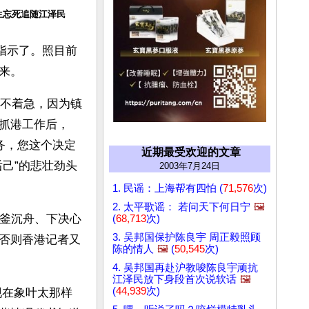
生忘死追随江泽民
指示了。照目前
来。
也不着急，因为镇
抓港工作后，
务，您这个决定
近期最受欢迎的文章
己”的悲壮劲头
2003年7月24日
1. 民谣：上海帮有四怕 (
71,576
次)
2. 太平歌谣： 若问天下何日宁
🖼️
破釜沉舟、下决心
(
68,713
次)
3. 吴邦国保护陈良宇 周正毅照顾
否则香港记者又
陈的情人
🖼️
(
50,545
次)
4. 吴邦国再赴沪教唆陈良宇顽抗
江泽民放下身段首次说软话
🖼️
(
44,939
次)
现在象叶太那样