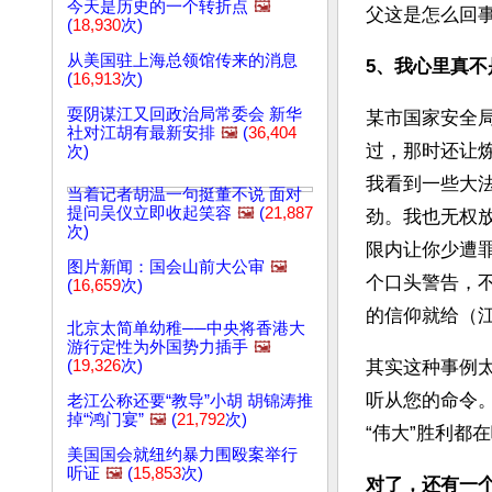
今天是历史的一个转折点
🖼️
父这是怎么回
(
18,930
次)
从美国驻上海总领馆传来的消息
5、我心里真不
(
16,913
次)
耍阴谋江又回政治局常委会 新华
某市国家安全
社对江胡有最新安排
🖼️
(
36,404
过，那时还让
次)
我看到一些大
当着记者胡温一句挺董不说 面对
提问吴仪立即收起笑容
🖼️
(
21,887
劲。我也无权
次)
限内让你少遭
图片新闻：国会山前大公审
🖼️
个口头警告，
(
16,659
次)
的信仰就给（
北京太简单幼稚──中央将香港大
游行定性为外国势力插手
🖼️
(
19,326
次)
其实这种事例
听从您的命令
老江公称还要“教导”小胡 胡锦涛推
掉“鸿门宴”
🖼️
(
21,792
次)
“伟大”胜利都
美国国会就纽约暴力围殴案举行
听证
🖼️
(
15,853
次)
对了，还有一