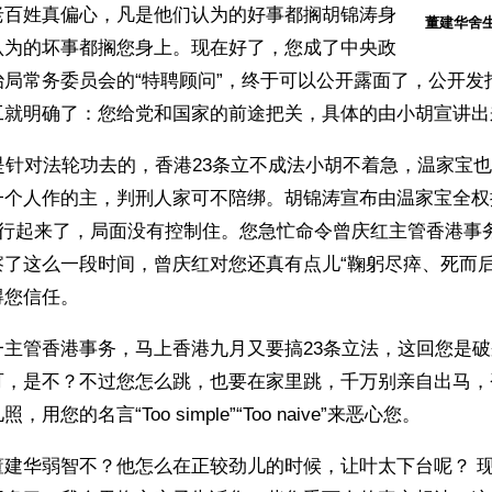
老百姓真偏心，凡是他们认为的好事都搁胡锦涛身
董建华舍
认为的坏事都搁您身上。现在好了，您成了中央政
治局常务委员会的“特聘顾问”，终于可以公开露面了，公开发
工就明确了：您给党和国家的前途把关，具体的由小胡宣讲出
是针对法轮功去的，香港23条立不成法小胡不着急，温家宝
一个人作的主，判刑人家可不陪绑。胡锦涛宣布由温家宝全权
游行起来了，局面没有控制住。您急忙命令曾庆红主管香港事
察了这么一段时间，曾庆红对您还真有点儿“鞠躬尽瘁、死而后
得您信任。
一主管香港事务，马上香港九月又要搞23条立法，这回您是
可，是不？不过您怎么跳，也要在家里跳，千万别亲自出马，
用您的名言“Too simple”“Too naive”来恶心您。
董建华弱智不？他怎么在正较劲儿的时候，让叶太下台呢？ 