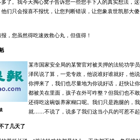
不多了。我今天掏心窝子告诉您一些您手下人的真实想法，这
，他们只会报喜不报忧，让您判断错误，让您象袁世凯那大傻
情报，您虽然得吃速效救心丸，但值得！
魁
某市国家安全局的某警官对被关押的法轮功学员
泽民说了算，一党专政，他说谁好谁就好，他说
你押来了，我们也尽量地为你说好话，赶快让你
都被关在里面，孩子在外可咋整？但我们也不敢
还得吃这碗饭养家糊口呢。我们只是跑腿的，我
裁
就……不说了，说多了我们这当小兵的可惹不起
不了几天了