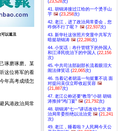
(
23,528
次)
41. 胡锦涛接过江给的一个烫手山
芋
🖼️
(
23,258
次)
42. 老江，进了政治局常委会，您
咋倒不行了呢？
🖼️
(
22,937
次)
歌可以遮丑
43. 新华社这张照片突显中共军方
暗挺胡锦涛
🖼️
(
22,286
次)
44. 小笑话：布什管辖下的外国人
和江泽民统治下的中国人 (
22,156
次)
己琢磨琢磨。某
45. 中共司法部副部长流着眼泪大
闹法律笑话 (
22,065
次)
听这位将军的看
46. 当着记者胡温一句挺董不说 面
今年高考成绩怎
对提问吴仪立即收起笑容
🖼️
(
21,887
次)
47. 老江公称还要“教导”小胡 胡锦
涛推掉“鸿门宴”
🖼️
(
21,792
次)
避风港政治局常
48. 胡锦涛“七一”讲话改动七次 政
治局常委拒绝以法治党
🖼️
(
21,241
次)
49. 老江，睡着啦？人民网今天公