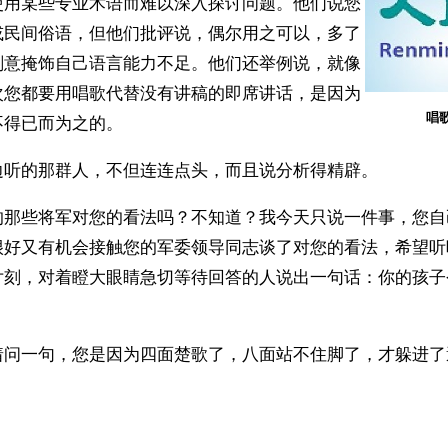
使用某些专业术语而难以深入探讨问题。他们说您
或民间俗语，但他们批评说，偶尔用之可以，多了
刻意掩饰自己语言能力不足。他们还举例说，就像
次您都要用唱歌代替没有讲稿的即席讲话，是因为
唱
不得已而为之的。
边听的那群人，不但连连点头，而且说分析得精辟。
的那些将军对您的看法吗？不知道？我今天只说一件事，您自
很好又有机会接触您的军委领导同志谈了对您的看法，希望听
片刻，对着瞪大眼睛急切等待回答的人说出一句话：你的孩子
着问一句，您是因为四面楚歌了，八面站不住脚了，才躲进了
？
ww.renminbao.com/rmb/articles/2003/7/24/27234.html