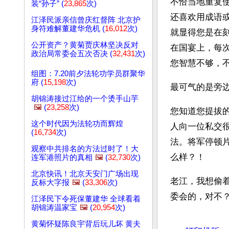
不恰当地重复
装“孙子” (
23,865
次)
还喜欢用成语
江泽民派亲信曾庆红督阵 北京护
身符难解董建华危机 (
16,012
次)
就显得您是在
公开资产？黄菊贾庆林坚决反对
在国宴上，每
政治局常委会五次否决 (
32,431
次)
您智慧不够，
组图：7.20前夕法轮功学员群聚华
府 (
15,198
次)
最可气的是旁
胡锦涛接过江给的一个烫手山芋
🖼️
(
23,258
次)
您知道您提拔
这个时代因为法轮功而辉煌
人向一位私交
(
16,734
次)
法。将军停顿
观察中共排名的方法过时了！大
么样？！
连军港照片的真相
🖼️
(
32,730
次)
北京快讯！北京天安门广场出现
老江，我想偷
反标大字报
🖼️
(
33,306
次)
委会的，对不
江泽民下令死保董建华 全球看着
胡锦涛温家宝
🖼️
(
20,954
次)
文章网址: http://w
黄菊怀疑陈良宇背后玩儿坏 黄夫