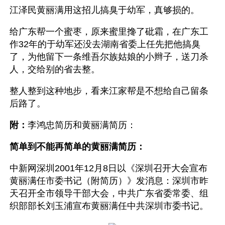
江泽民黄丽满用这招儿搞臭于幼军，真够损的。
给广东帮一个蜜枣，原来蜜里搀了砒霜，在广东工
作32年的于幼军还没去湖南省委上任先把他搞臭
了，为他留下一条维吾尔族姑娘的小辫子，送刀杀
人，交给别的省去整。
整人整到这种地步，看来江家帮是不想给自己留条
后路了。
附：
李鸿忠简历和黄丽满简历：
简单到不能再简单的黄丽满简历：
中新网深圳2001年12月8日以《深圳召开大会宣布
黄丽满任市委书记（附简历）》发消息：深圳市昨
天召开全市领导干部大会，中共广东省委常委、组
织部部长刘玉浦宣布黄丽满任中共深圳市委书记。