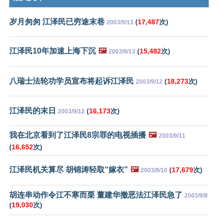
岁月匆匆 江泽民已穷途末巷
(
17,487
次)
2003/9/13
江泽民10年加速上海下沉
🖼️
(
15,482
次)
2003/9/13
八瑞士法轮功学员宣布将起诉江泽民
(
18,273
次)
2003/9/12
江泽民的末日
(
16,173
次)
2003/9/12
我在北京看到了江泽民8宗罪的电视插播
🖼️
2003/9/11
(
16,652
次)
江泽民机关算尽 胡锦涛轻取“嫁衣”
🖼️
(
17,679
次)
2003/9/10
胡连串动作令江不寒而栗 董建华撤恶法江泽民急了
2003/9/8
(
19,030
次)