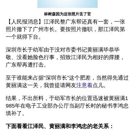
林树森因为这张照片丢了官
【人民报消息】江泽民整广东帮还真有一套，一张
照片撤下了广州市长。要按照片撤职，那江泽民第
一个就得下台。
深圳市长于幼军由于没对市委书记黄丽满毕恭毕
敬、没看她脸色行事，招致江泽民为相好的撑腰，
广东帮再遭打击。
至于谁能来占据“深圳市长”这个肥差，当然得先通过
黄丽满这一关，我曾提请网友
注意着
点儿。
结果，不出所料，于幼军市长的位置迅速被黄丽满1
985年在电子工业部办公厅当副厅长时的秘书李鸿忠
填补了。
下面看看江泽民、黄丽满和李鸿忠的老关系：