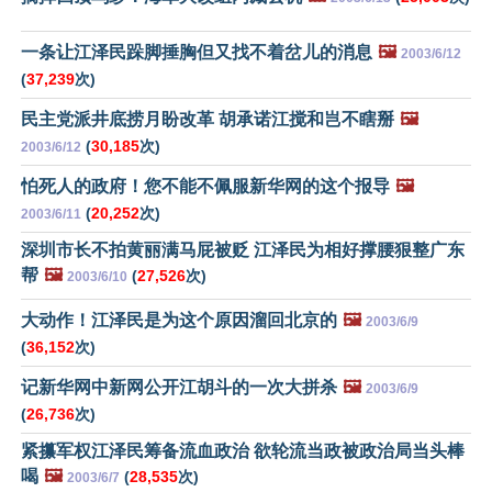
一条让江泽民跺脚捶胸但又找不着岔儿的消息
🖼️
2003/6/12
(
37,239
次)
民主党派井底捞月盼改革 胡承诺江搅和岂不瞎掰
🖼️
(
30,185
次)
2003/6/12
怕死人的政府！您不能不佩服新华网的这个报导
🖼️
(
20,252
次)
2003/6/11
深圳市长不拍黄丽满马屁被贬 江泽民为相好撑腰狠整广东
帮
🖼️
(
27,526
次)
2003/6/10
大动作！江泽民是为这个原因溜回北京的
🖼️
2003/6/9
(
36,152
次)
记新华网中新网公开江胡斗的一次大拼杀
🖼️
2003/6/9
(
26,736
次)
紧攥军权江泽民筹备流血政治 欲轮流当政被政治局当头棒
喝
🖼️
(
28,535
次)
2003/6/7