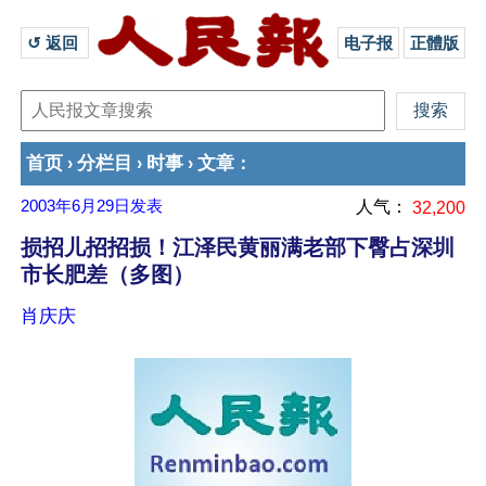
↺ 返回 
电子报
正體版
首页
分栏目
时事
文章
›
›
›
：
2003年6月29日
发表
人气：
32,200
损招儿招招损！江泽民黄丽满老部下臀占深圳
市长肥差（多图）
肖庆庆