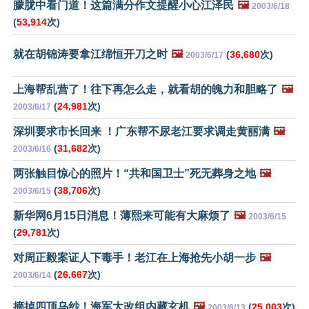
朦胧中看门道！这篇满分作文提醒小心江泽民
🖼️
2003/6/18
(
53,914
次)
就在胡锦涛要拿江绵恒开刀之时
🖼️
(
36,680
次)
2003/6/17
上海帮乱营了！往下再怎么走，就看胡的魄力和胆略了
🖼️
(
24,981
次)
2003/6/17
深圳要求市长回来 ！广东帮不尿老江要求调走黄丽满
🖼️
(
31,682
次)
2003/6/16
两张触目惊心的照片！“共和国卫士”死无葬身之地
🖼️
(
38,706
次)
2003/6/15
新华网6月15日消息！薄熙来可能有大麻烦了
🖼️
2003/6/15
(
29,781
次)
对周正毅案证人下毒手！老江在上海抢先小胡一步
🖼️
(
26,667
次)
2003/6/14
摘掉四顶乌纱！海军大改组内藏玄机
🖼️
(
25,003
次)
2003/6/13