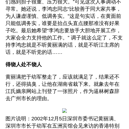
们感到担子很重、压力很大。”可见这次人事调动不
寻常。她还说，李鸿忠同志“比较善于同大家共事，
为人谦虚谨慎、低调务实。”这是句实话，在黄面前
只能低调务实，谁要是抬点头直点腰那准没有好果
子吃。最后她希望“李鸿忠要放手大胆地开展工作，
大家会全力支持他的工作。” 调子就这么定了，不支
持李鸿忠就是不听黄丽满的话，就是不听江主席的
话，就是不听党的话……
得饶人处不饶人
黄丽满把于幼军整走了，应该就满足了，结果还不
行，还得搞臭，让他在湖南省栽下来。就象去年在
江氏嫡亲网站上刊登了一张照片，作为逼林树森辞
去广州市长的理由。
图片说明：2002年12月5日深圳市委书记黄丽满、
深圳市市长于幼军在五洲宾馆会见来访的香港特别