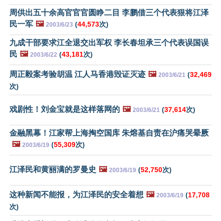
周供出五十余高官官官圆睁二目 李鹏借三个代表狠将江泽
民一军
🖼️
(
44,573
次)
2003/6/23
九成干部要求江全退交出军权 李长春坦承三个代表误国误
民
🖼️
(
43,181
次)
2003/6/22
周正毅案考验胡温 江人马香港毁证灭迹
🖼️
(
32,469
2003/6/21
次)
戏剧性！刘金宝就是这样落网的
🖼️
(
37,614
次)
2003/6/21
金融黑幕！江家帮上海掏空国库 朱熔基自责在沪痛哭晕厥
🖼️
(
55,309
次)
2003/6/19
江泽民和黄丽满的罗曼史
🖼️
(
52,750
次)
2003/6/19
这种新闻不能报，为江泽民的安全着想
🖼️
(
17,708
2003/6/19
次)