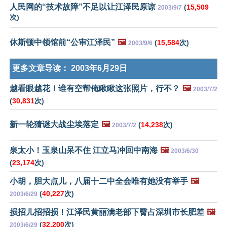
人民网的“技术故障”不足以让江泽民原谅
(
15,509
2003/9/7
次)
休斯顿中领馆前“公审江泽民”
🖼️
(
15,584
次)
2003/9/6
更多文章导读：
2003年6月29日
越看眼越花！谁有空帮俺瞅瞅这张照片，行不？
🖼️
2003/7/2
(
30,831
次)
新一轮猜谜大战尘埃落定
🖼️
(
14,238
次)
2003/7/2
泉太小！玉泉山呆不住 江立马冲回中南海
🖼️
2003/6/30
(
23,174
次)
小胡，胆大点儿，八届十二中全会唯有她没有举手
🖼️
(
40,227
次)
2003/6/29
损招儿招招损！江泽民黄丽满老部下臀占深圳市长肥差
🖼️
(
32,200
次)
2003/6/29