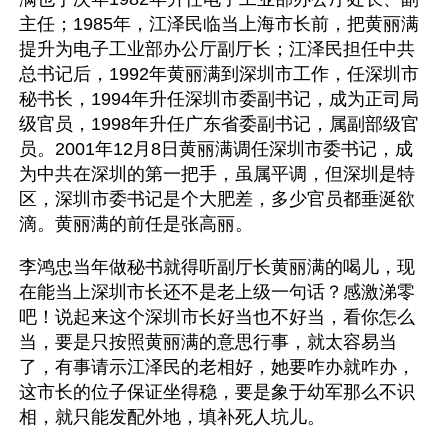
主任；1985年，江泽民临当上海市长前，把黄丽满
提升为电子工业部办公厅副厅长；江泽民担任中共
总书记后，1992年黄丽满到深圳市工作，任深圳市
秘书长，1994年升任深圳市委副书记，成为正司局
级官员，1998年升任广东省委副书记，属副部级官
员。2001年12月8日黄丽满调任深圳市委书记，成
为中共在深圳的第一把手，虽属平调，但深圳是特
区，深圳市委书记是个大肥差，多少官员都垂涎欲
滴。黄丽满的前任是张高丽。
李鸿忠当年做秘书就得听副厅长黄丽满的喝儿，现
在能当上深圳市长还不是老上级一句话？感激涕零
吧！说起来这个深圳市长好当也不好当，看你怎么
当，要是只按照黄丽满的意思行事，就太容易当
了，有事请示江泽民的老相好，她要咋办就咋办，
这市长的位子保证坐得稳，要是象于幼军那么不识
相，就只能发配外地，填补死人坑儿。