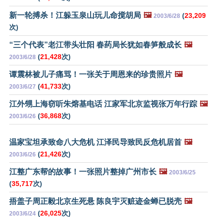
新一轮搏杀！江躲玉泉山玩儿命搅胡局
🖼️
(
23,209
2003/6/28
次)
“三个代表”老江带头壮阳 春药局长犹如春笋般成长
🖼️
(
21,428
次)
2003/6/28
谭震林被儿子痛骂！一张关于周恩来的珍贵照片
🖼️
(
41,733
次)
2003/6/27
江外甥上海窃听朱熔基电话 江家军北京监视张万年行踪
🖼️
(
36,868
次)
2003/6/26
温家宝坦承致命八大危机 江泽民导致民反危机居首
🖼️
(
21,426
次)
2003/6/26
江整广东帮的故事！一张照片整掉广州市长
🖼️
2003/6/25
(
35,717
次)
捂盖子周正毅北京生死悬 陈良宇灭赃迹金蝉已脱壳
🖼️
(
26,025
次)
2003/6/24