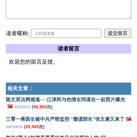
读者暱称:
读者留言
欢迎您的留言反馈。
相关文章：
陈文英法网难逃──江泽民与色情女间谍在一起照片爆光
🖼️
(
50,954
次)
2003/5/12
三零一蒋医生被中共严密监控 “撒谎部长”张文康又来了
🖼️
(
20,565
次)
2003/4/19