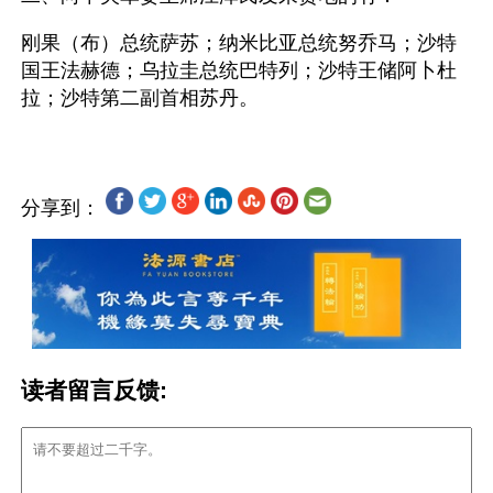
刚果（布）总统萨苏；纳米比亚总统努乔马；沙特
国王法赫德；乌拉圭总统巴特列；沙特王储阿卜杜
分享到：
读者留言反馈: