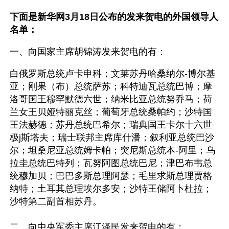
下面是新华网3月18日公布的发来贺电的外国领导人
名单：
一、向国家主席胡锦涛发来贺电的有： 
白俄罗斯总统卢卡申科；文莱苏丹哈桑纳尔-博尔基
亚；刚果（布）总统萨苏；科特迪瓦总统巴博；摩
洛哥国王穆罕默德六世；纳米比亚总统努乔马；荷
兰女王贝娅特丽克丝；葡萄牙总统桑帕约；沙特国
王法赫德；苏丹总统巴希尔；瑞典国王卡尔十六世
极j斯塔夫；瑞士联邦主席库什潘；叙利亚总统巴沙
尔；坦桑尼亚总统姆卡帕；突尼斯总统本-阿里；乌
拉圭总统巴特列；瓦努阿图总统巴尼；津巴布韦总
统穆加贝；巴巴多斯总理阿瑟；毛里求斯总理贾格
纳特；土耳其总理埃尔多安；沙特王储阿卜杜拉；
沙特第二副首相苏丹。  
二、向中央军委主席江泽民发来贺电的有： 