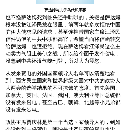
萨达姆与儿子乌代和库赛
也不怪萨达姆死到临头还牛哄哄的，关键是萨达姆
根本没把江泽民放在眼里，前两年就多次拒绝中国
驻伊大使求见的请求，甚至连携带国家主席江泽民
信件访伊的中共中联部高官，希望当面将信函转交
给萨达姆，也遭拒绝。现在萨达姆看江泽民这么主
动卖力气阻止美伊之战，所以给个面子发个贺电，
没想到中共还没气魄刊登，所以大为震怒。
从发来贺电的外国国家领导人名单可以清楚地看
到，西方民主国家和世界超级大国对中共的政协人
大两会的选举结果的不可掩饰的态度。首先美国、
加拿大、英国、法国、俄国、澳大利亚等国总统都
没有发来贺电，甚至古巴、朝鲜、北越等小兄弟都
没有发来贺电。
政协主席贾庆林是第一个当选国家领导人的，到如
今没收到一份贺电，哪怕是共产国家的贺电也没