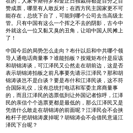
在的，人家卡斯特罗和金正日独裁得都是百分之百
赞成票，哪里有人敢反对；在西方民主国家更不可
能存在，总统下台了，可能到哪个公司去当高级主
管。只有中国有这么一个挥之不去的阴影，古今中
外就这么一位又黏又臭的丑角，让咱中国人民摊上
了！
中国今后的局势怎么走向？布什以后和中共哪个领
导人通电话商量事？谁能拍板？按规矩布什是应该
和胡锦涛谈，可江泽民又公然走在胡前边，这是否
表示胡锦涛拍板之前凡事要先请示江泽民？那和胡
锦涛谈岂不是白谈？要是布什和江泽民谈，这不符
合国际礼仪，没有总统打电话和军委主席商量事
的，而且江泽民的选票低到让外国记者惊呼，江泽
民的亲信个个选票更都是最低的，那么江泽民又是
凭借什么敢走在胡锦涛的前面呢？江泽民会不会挟
枪杆子把胡锦涛废掉呢？胡锦涛会不会借民意逼江
泽民下台呢？