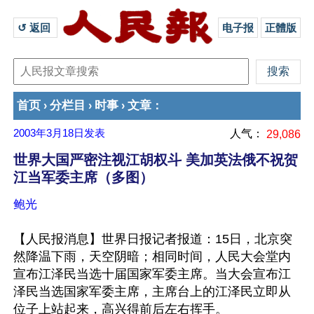
↺ 返回 
电子报
正體版
首页
分栏目
时事
文章
›
›
›
：
2003年3月18日
发表
人气：
29,086
世界大国严密注视江胡权斗 美加英法俄不祝贺
江当军委主席（多图）
鲍光
【人民报消息】世界日报记者报道：15日，北京突
然降温下雨，天空阴暗；相同时间，人民大会堂内
宣布江泽民当选十届国家军委主席。当大会宣布江
泽民当选国家军委主席，主席台上的江泽民立即从
位子上站起来，高兴得前后左右挥手。