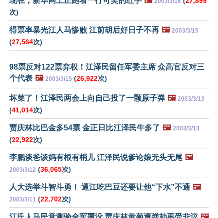
现在，新华网上正跑着一行可笑的红字
🖼️
(
27,899
2003/3/16
次)
得票率暴光江人马惨败 江前胡后好日子不再
🖼️
2003/3/15
(
27,564
次)
98票反对122票弃权！江泽民留任军委主席 众高官反对三
个代表
🖼️
(
26,922
次)
2003/3/15
坏菜了！江泽民两会上向自己投了一颗原子弹
🖼️
2003/3/13
(
41,014
次)
贾庆林比巴金多54票 金正日比江泽民牛多了
🖼️
2003/3/13
(
22,922
次)
李鹏谈爸谈妈有根有梢儿 江泽民说爹论娘无头无尾
🖼️
(
36,065
次)
2003/3/12
人大选举斗智斗勇！ 逼江吃巴豆还要让他“下水”不通
🖼️
(
22,702
次)
2003/3/11
江氏人马民意测验全军覆没 贾庆林黄菊遭弹劾再受非议
🖼️