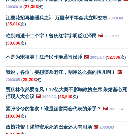
(
27,356
次)
2003/3/10
江耍花招再施缓兵之计 万里宋平等命其立即交权
2003/3/9
(
35,816
次)
临别赠送十二个字！曾庆红字字明贬江泽民
🖼️
2003/3/8
(
38,006
次)
不是为宋祖英！江泽民昨晚通宵没睡
🖼️
(
52,396
次)
2003/3/7
我说，各位，要想谋杀老江，别用这么损的招儿啊！
🖼️
(
29,203
次)
2003/3/5
贾庆林依然耍春风！12亿大案不影响政协主席 朱熔基心死
拒现人大会议
🖼️
(
43,540
次)
2003/3/4
紧张兮兮的警察！谁是谋害两会代表的杀手？
🖼️
2003/3/4
(
18,884
次)
政协花絮！渴望安乐死的巴金还大有用场
🖼️
2003/3/3