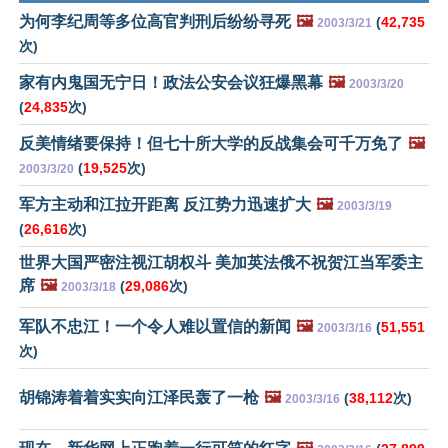
为何李纪周等多位高官判刑后纷纷寻死
🖼️
(
42,735
2003/3/21
次)
家有内鬼国无宁日！政法公安会议狂爆黑幕
🖼️
2003/3/20
(
24,835
次)
反美情绪要保持！但七十所大学的反战集会可千万免了
🖼️
(
19,525
次)
2003/3/20
军方主动和江拉开距离 反江势力迅速扩大
🖼️
2003/3/19
(
26,616
次)
世界大国严密注视江胡权斗 美加英法俄不祝贺江当军委主
席
🖼️
(
29,086
次)
2003/3/18
军队不忠江！一个令人难以置信的新闻
🖼️
(
51,551
2003/3/16
次)
胡锦涛着着实实向江泽民轰了一枪
🖼️
(
38,112
次)
2003/3/16