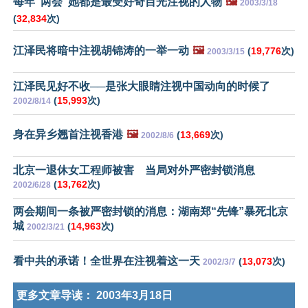
每年“两会”她都是最受好奇目光注视的人物
🖼️
2003/3/18
(
32,834
次)
江泽民将暗中注视胡锦涛的一举一动
🖼️
(
19,776
次)
2003/3/15
江泽民见好不收──是张大眼睛注视中国动向的时候了
(
15,993
次)
2002/8/14
身在异乡翘首注视香港
🖼️
(
13,669
次)
2002/8/6
北京一退休女工程师被害 当局对外严密封锁消息
(
13,762
次)
2002/6/28
两会期间一条被严密封锁的消息：湖南郑“先锋”暴死北京
城
(
14,963
次)
2002/3/21
看中共的承诺！全世界在注视着这一天
(
13,073
次)
2002/3/7
更多文章导读：
2003年3月18日