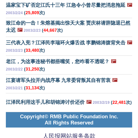
温家宝下矿否定江氏十三年 江急令小曾尽量把消息拖延
🖼️
(
25,809
次)
2003/2/24
致江命的一击！朱熔基揭出惊天大案 贾庆林请辞隐退已然
太迟
🖼️
(
44,667
次)
2003/2/23
三代表入宪？江泽民李瑞环火爆舌战 李鹏锦涛腹背夹击
🖼️
(
33,480
次)
2003/2/23
老江，为这事连秘书都捂嘴笑，您咋看不透呢？
🖼️
(
31,250
次)
2003/2/22
江宴请军头拉开内战序幕 九常委背叛其自有苦衷
🖼️
(
31,134
次)
2003/2/21
江泽民利用这手儿和胡锦涛讨价还价
🖼️
(
22,481
次)
2003/2/19
Copyright© RMB Public Foundation Inc.
All Rights Reserved
人民报网站服务条款