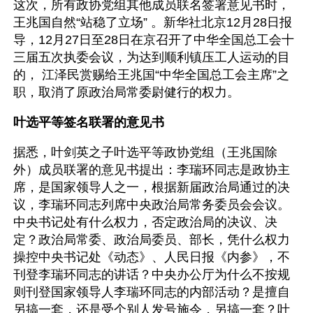
这次，所有政协党组其他成员联名签署意见书时，
王兆国自然“站稳了立场” 。新华社北京12月28日报
导，12月27日至28日在京召开了中华全国总工会十
三届五次执委会议，为达到顺利镇压工人运动的目
的， 江泽民赏赐给王兆国“中华全国总工会主席”之
职，取消了原政治局常委尉健行的权力。
叶选平等签名联署的意见书
据悉，叶剑英之子叶选平等政协党组（王兆国除
外）成员联署的意见书提出：李瑞环同志是政协主
席，是国家领导人之一，根据新届政治局通过的决
议，李瑞环同志列席中央政治局常务委员会会议。
中央书记处有什么权力，否定政治局的决议、决
定？政治局常委、政治局委员、部长，凭什么权力
操控中央书记处《动态》、人民日报《内参》，不
刊登李瑞环同志的讲话？中央办公厅为什么不按规
则刊登国家领导人李瑞环同志的内部活动？是擅自
另搞一套，还是受个别人发号施令，另搞一套？叶