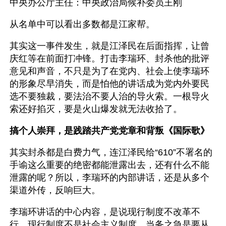
中央办公厅主任：中央政治局候补委员王刚 
从名单中可以看出多数都是江家帮。
其实这一事件发生，就是江泽民在后面指挥，让曾
庆红等在前面打冲锋。打击李瑞环、封杀他的批评
意见和声音，不只是为了在党内、社会上使李瑞环
的形象尽早消失，而是怕他的讲话成为党内外要民
选不要独裁，要法治不要人治的导火索。一根导火
索还好掐灭，要是火山爆发就无法收拾了。
搞个人崇拜，是践踏共产党党章和背叛《国际歌》
其实封杀都是白费力气，连江泽民给“610”不署名的
手谕这么重要的绝密都能泄露出去，还有什么不能
泄露的呢？所以，李瑞环的内部讲话，还是从多个
渠道外传，反响巨大。
李瑞环讲话的中心内容，是说现行制度不改革不
行，现行制度不是社会主义制度。当务之急是要从