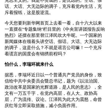
克思主义的。我是不赞成的，是忧虑的。空话、假
话、大话、大无边际的调子，充斥着党内生活，充
斥着报纸，这是股逆流。
今天您要到新华网首页上去看一看，自十六大以来
一直摆在“专题集纳”栏目里的《中央宣讲团报告反响
热烈》还摆在那里替江泽民吹大牛呢。一个国家的
新闻媒体在领着头讲空话、假话、大话、大无边际
的调子，这是什么？不就是谣言公司嘛！一个充斥
着谎言的国度会有锦绣前程吗？
怕什么，李瑞环就来什么
据悉，李瑞环近日以一个普通共产党员的身份，致
信给中共中央委员会暨总书记，题为《以法治国、
政治改革是国家的光辉道路，是人民的意志》，全
文有一万五千字，在党内高层，在人大、政协高
层，广为流传、议论。江泽民为此大为震怒，命曾
庆红等立即采取措施，减小负面作用。