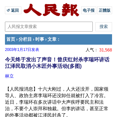
↺ 返回 
电子报
正體版
首页
分栏目
时事
文章
›
›
›
：
2003年1月17日
发表
人气：
31,568
今天终于发出了声音！曾庆红封杀李瑞环讲话
江泽民取消小木匠外事活动(多图)
林立
【人民报消息】十六大刚过，人大还没开，国家领
导人、政协主席李瑞环还没卸任就被打入了冷宫。
近日，李瑞环在多次讲话中大声疾呼要民主和法
治，不要个人崇拜和独裁。但李的讲话，甚至正常
的外事活动都被江泽民封杀了。