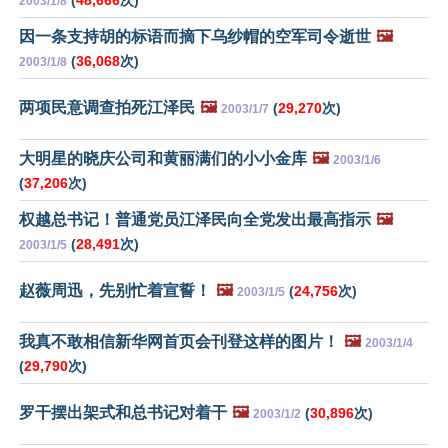
(
48,666
次)
2003/1/8
因一条支持胡的标语而摘下乌纱帽的空军司令逝世
🖼️
(
36,068
次)
2003/1/8
两项民意调查拍死江泽民
🖼️
(
29,270
次)
2003/1/7
大明星的晓庆公司和黄丽满们的小小金库
🖼️
2003/1/6
(
37,206
次)
权越总书记！普通党员江泽民向全党发出最高指示
🖼️
(
28,491
次)
2003/1/5
赵薇周迅，先别忙着宣誓！
🖼️
(
24,756
次)
2003/1/5
我真不敢相信新华网首页会刊登这样的图片！
🖼️
2003/1/4
(
29,790
次)
罗干摆出架式和总书记对着干
🖼️
(
30,896
次)
2003/1/2