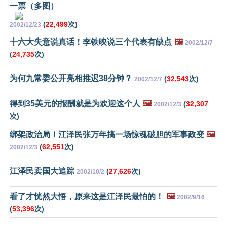
一票（多图）
(
22,499
次)
2002/12/23
十六大失意说真话！李铁映说三个代表有缺点
🖼️
2002/12/7
(
24,735
次)
为何九常委公开亮相推迟38分钟？
(
32,543
次)
2002/12/7
得到35美元的报酬就是为欢迎这个人
🖼️
(
32,307
2002/12/3
次)
绑架政治局！江泽民张万年搞一场惊魂破胆的军事政变
🖼️
(
62,551
次)
2002/12/3
江泽民卖国大追踪
(
27,626
次)
2002/10/2
看了才恍然大悟，原来这是江泽民最怕的！
🖼️
2002/9/16
(
53,396
次)