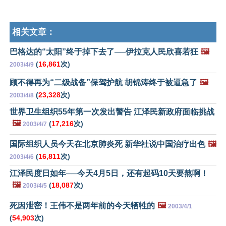
相关文章：
巴格达的“太阳”终于掉下去了──伊拉克人民欣喜若狂
🖼️
(
16,861
次)
2003/4/9
顾不得再为“二级战备”保驾护航 胡锦涛终于被逼急了
🖼️
(
23,328
次)
2003/4/8
世界卫生组织55年第一次发出警告 江泽民新政府面临挑战
🖼️
(
17,216
次)
2003/4/7
国际组织人员今天在北京肺炎死 新华社说中国治疗出色
🖼️
(
16,811
次)
2003/4/6
江泽民度日如年──今天4月5日，还有起码10天要熬啊！
🖼️
(
18,087
次)
2003/4/5
死因泄密！王伟不是两年前的今天牺牲的
🖼️
2003/4/1
(
54,903
次)