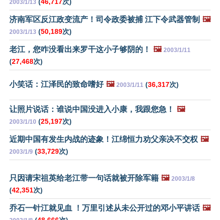
(
46,717
次)
2003/1/13
济南军区反江政变流产！司令政委被捕 江下令武器管制
🖼️
(
50,189
次)
2003/1/13
老江，您咋没看出来罗干这小子够阴的！
🖼️
2003/1/11
(
27,468
次)
小笑话：江泽民的致命嗜好
🖼️
(
36,317
次)
2003/1/11
让照片说话：谁说中国没进入小康，我跟您急！
🖼️
(
25,197
次)
2003/1/10
近期中国有发生内战的迹象！江绵恒力劝父亲决不交权
🖼️
(
33,729
次)
2003/1/9
只因请宋祖英给老江带一句话就被开除军籍
🖼️
2003/1/8
(
42,351
次)
乔石一针江就见血 ！万里引述从未公开过的邓小平讲话
🖼️