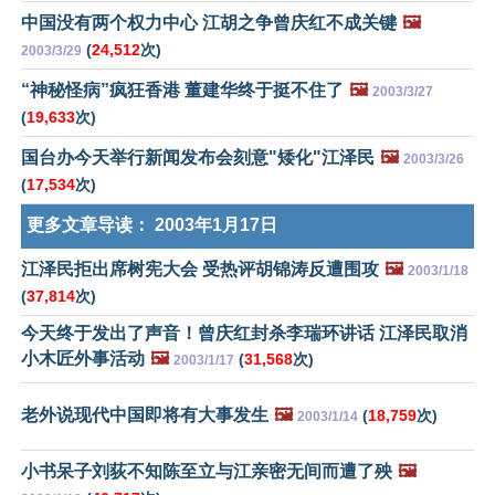
中国没有两个权力中心 江胡之争曾庆红不成关键
🖼️
(
24,512
次)
2003/3/29
“神秘怪病”疯狂香港 董建华终于挺不住了
🖼️
2003/3/27
(
19,633
次)
国台办今天举行新闻发布会刻意"矮化"江泽民
🖼️
2003/3/26
(
17,534
次)
更多文章导读：
2003年1月17日
江泽民拒出席树宪大会 受热评胡锦涛反遭围攻
🖼️
2003/1/18
(
37,814
次)
今天终于发出了声音！曾庆红封杀李瑞环讲话 江泽民取消
小木匠外事活动
🖼️
(
31,568
次)
2003/1/17
老外说现代中国即将有大事发生
🖼️
(
18,759
次)
2003/1/14
小书呆子刘荻不知陈至立与江亲密无间而遭了殃
🖼️