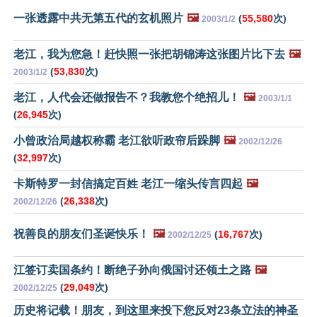
一张透露中共无第五代的玄机照片
🖼️
(
55,580
次)
2003/1/2
老江，我为您急！赶快照一张把胡锦涛这张图片比下去
🖼️
(
53,830
次)
2003/1/2
老江，人代会还做报告不？我教您个绝招儿！
🖼️
2003/1/1
(
26,945
次)
小曾政治局越权称霸 老江欲听政帘后跺脚
🖼️
2002/12/26
(
32,997
次)
卡斯特罗一封信搞定百姓 老江一缩头传言四起
🖼️
(
26,338
次)
2002/12/26
祝善良的朋友们圣诞快乐！
🖼️
(
16,767
次)
2002/12/25
江签订卖国条约！断绝子孙向俄国讨还领土之路
🖼️
(
29,049
次)
2002/12/25
历史将记载！朋友，到这里来投下您反对23条立法的神圣