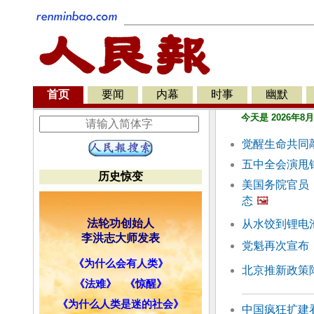
首页
要闻
内幕
时事
幽默
今天是 2026年8
觉醒生命共同
五中全会演甩
历史惊变
美国务院官员
态
🖼️
法轮功创始人
从水饺到锂电
李洪志大师发表
党魁再次宣布
《为什么会有人类》
北京推新政策
《法难》
《惊醒》
《为什么人类是迷的社会》
中国疯狂扩建看