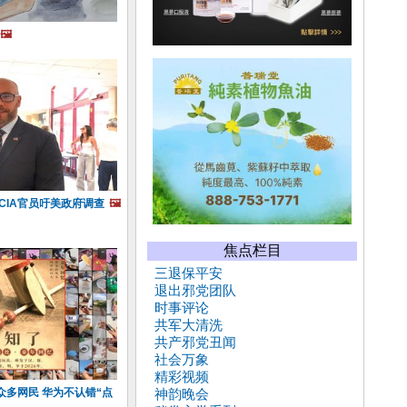
🖼️
CIA官员吁美政府调查
🖼️
焦点栏目
三退保平安
退出邪党团队
时事评论
共军大清洗
共产邪党丑闻
社会万象
精彩视频
众多网民 华为不认错“点
神韵晚会