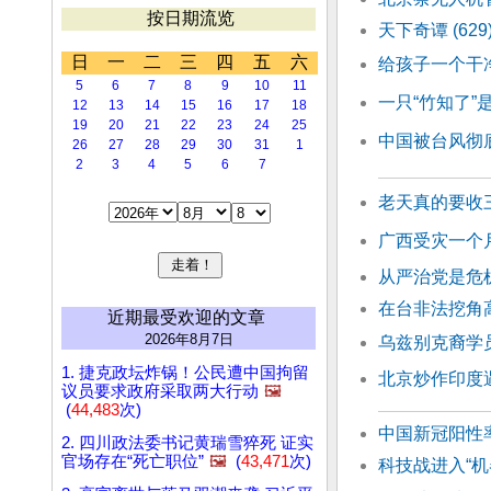
按日期流览
天下奇谭 (6
日
一
二
三
四
五
六
给孩子一个干
5
6
7
8
9
10
11
一只“竹知了
12
13
14
15
16
17
18
19
20
21
22
23
24
25
中国被台风彻底
26
27
28
29
30
31
1
2
3
4
5
6
7
老天真的要收
广西受灾一个
从严治党是危
在台非法挖角高
近期最受欢迎的文章
2026年8月7日
乌兹别克裔学
1. 捷克政坛炸锅！公民遭中国拘留
北京炒作印度
议员要求政府采取两大行动
🖼️
(
44,483
次)
中国新冠阳性
2. 四川政法委书记黄瑞雪猝死 证实
官场存在“死亡职位”
🖼️
(
43,471
次)
科技战进入“