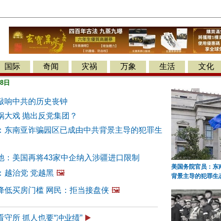
国际
奇闻
灾祸
万象
生活
文化
月8日
敲响中共的历史丧钟
锅大戏 抛出反党集团？
：东南亚诈骗园区已成由中共背景主导的犯罪生
池：美国再将43家中企纳入涉疆进口限制
美国务院官员：东
：越治党 党越黑
🖼️
背景主导的犯罪生
降低买房门槛 网民：拒当接盘侠
🖼️
守所 抓人也要“冲业绩”
▶️