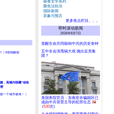
秘卷玄学系列
聚焦法轮功
国际新闻
异象与预言
更多焦点栏目。。。
即时滚动新闻
2026年8月7日
觉醒生命共同敲响中共的历史丧钟
五中全会演甩锅大戏 抛出反党集
团？
建，高墙内惊藏“创收
解密
美国务院官员：东南亚诈骗园区已
成由中共背景主导的犯罪生态
🖼️
(
530
次)
从水饺到锂电池：美国再将43家中