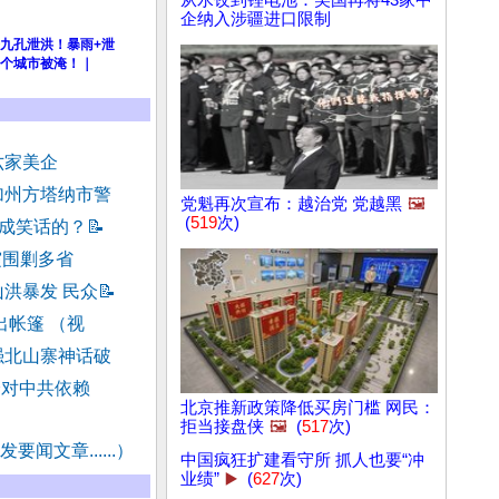
企纳入涉疆进口限制
九孔泄洪！暴雨+泄
个城市被淹！｜
六家美企
加州方塔纳市警
党魁再次宣布：越治党 党越黑
🖼️
(
519
次)
整成笑话的？
📝
霞围剿多省
洪暴发 民众
📝
出帐篷 （视
强北山寨神话破
降对中共依赖
北京推新政策降低买房门槛 网民：
拒当接盘侠
🖼️
(
517
次)
要闻文章......）
中国疯狂扩建看守所 抓人也要“冲
业绩”
▶️
(
627
次)