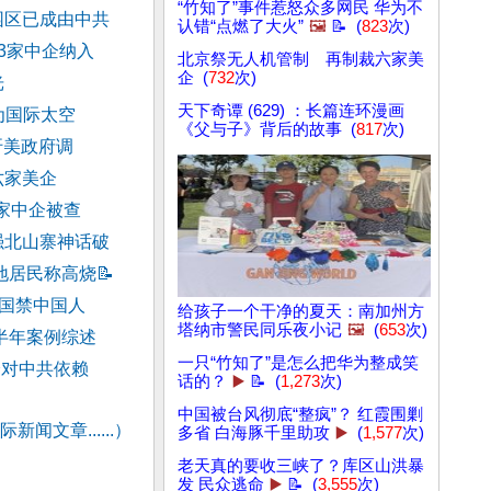
“竹知了”事件惹怒众多网民 华为不
园区已成由中共
认错“点燃了大火”
🖼️
📝 (
823
次)
3家中企纳入
北京祭无人机管制 再制裁六家美
企 (
732
次)
光
天下奇谭 (629) ：长篇连环漫画
为国际太空
《父与子》背后的故事 (
817
次)
吁美政府调
六家美企
7家中企被查
强北山寨神话破
地居民称高烧
📝
美国禁中国人
给孩子一个干净的夏天：南加州方
塔纳市警民同乐夜小记
🖼️
(
653
次)
半年案例综述
一只“竹知了”是怎么把华为整成笑
降对中共依赖
话的？
▶️
📝 (
1,273
次)
中国被台风彻底“整疯”？ 红霞围剿
新闻文章......）
多省 白海豚千里助攻
▶️
(
1,577
次)
老天真的要收三峡了？库区山洪暴
发 民众逃命
▶️
📝 (
3,555
次)