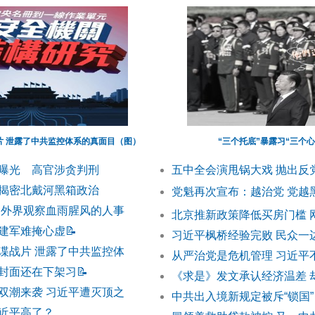
片 泄露了中共监控体系的真面目（图）
“三个托底”暴露习“三个
曝光 高官涉贪判刑
五中全会演甩锅大戏 抛出反
揭密北戴河黑箱政治
党魁再次宣布：越治党 党越
 外界观察血雨腥风的人事
北京推新政策降低买房门槛 
建军难掩心虚
📝
习近平枫桥经验完败 民众一
谍战片 泄露了中共监控体
从严治党是危机管理 习近平
封面还在下架习
📝
《求是》发文承认经济温差 
双潮来袭 习近平遭灭顶之
中共出入境新规定被斥“锁国”
近平高了？