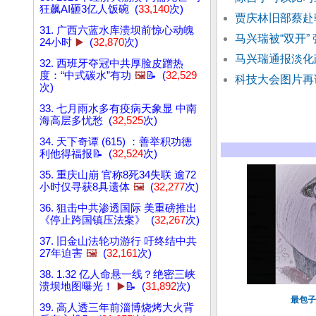
狂飙AI砸3亿人饭碗 (
33,140
次)
贾庆林旧部蔡赴
31. 广西六蓝水库溃坝前惊心动魄
马兴瑞被“双开”
24小时
▶️
(
32,870
次)
马兴瑞通报淡化
32. 西班牙夺冠中共厚脸皮蹭热
度：“中式碳水”有功
🖼️
📝 (
32,529
科技大会图片再
次)
33. 七月雨水多有疫病天象显 中南
海高层多忧愁 (
32,525
次)
34. 天下奇谭 (615) ：善举积功德
利他得福报📝 (
32,524
次)
35. 重庆山崩 官称8死34失联 逾72
小时仅寻获8具遗体
🖼️
(
32,277
次)
36. 狙击中共渗透国际 美重磅推出
《停止跨国镇压法案》 (
32,267
次)
37. 旧金山法轮功游行 吁终结中共
27年迫害
🖼️
(
32,161
次)
38. 1.32 亿人命悬一线？绝密三峡
溃坝地图曝光！
▶️
📝 (
31,892
次)
最包子
39. 高人透三年前淄博烧烤大火背