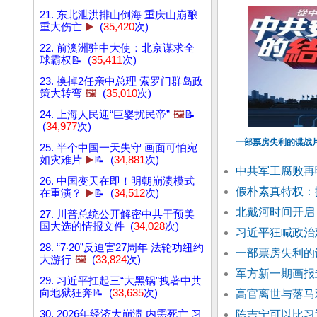
21. 东北泄洪排山倒海 重庆山崩酿
重大伤亡
▶️
(
35,420
次)
22. 前澳洲驻中大使：北京谋求全
球霸权📝 (
35,411
次)
23. 换掉2任亲中总理 索罗门群岛政
策大转弯
🖼️
(
35,010
次)
24. 上海人民迎“巨婴扰民帝”
🖼️
📝
(
34,977
次)
一部票房失利的谍战
25. 半个中国一天失守 画面可怕宛
如灾难片
▶️
📝 (
34,881
次)
中共军工腐败再
26. 中国变天在即！明朝崩溃模式
假朴素真特权：
在重演？
▶️
📝 (
34,512
次)
北戴河时间开启
27. 川普总统公开解密中共干预美
国大选的情报文件 (
34,028
次)
习近平狂喊政治
28. “7‧20”反迫害27周年 法轮功纽约
一部票房失利的
大游行
🖼️
(
33,824
次)
军方新一期画报
29. 习近平扛起三“大黑锅”拽著中共
向地狱狂奔📝 (
33,635
次)
高官离世与落马
30. 2026年经济大崩溃 内需死亡 习
陈吉宁可以比习