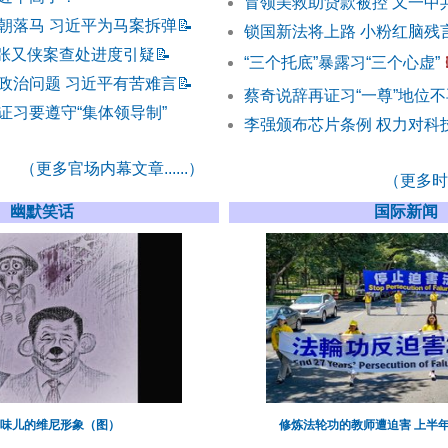
冒领美救助贷款被控 又一中
朝落马 习近平为马案拆弹
📝
锁国新法将上路 小粉红脑残
 张又侠案查处进度引疑
📝
“三个托底”暴露习“三个心虚”
政治问题 习近平有苦难言
📝
蔡奇说辞再证习“一尊”地位不
证习要遵守“集体领导制”
李强颁布芯片条例 权力对科
（更多官场内幕文章......）
（更多时事
幽默笑话
国际新闻
味儿的维尼形象（图）
修炼法轮功的教师遭迫害 上半