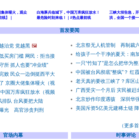
佬集体哑火，观众
白海豚兵临城下，中国万库疯狂放水！
三峡大坝告急，开
前线】｜
最危险时刻来临！｜#热点最前线
洪，全国一个接一
首发要闻
北京祭无人机管制 再制裁
越治党 党越黑
🖼️
给孩子一个干净的夏天：南
低买房门槛 网民：拒当接
一只“竹知了”是怎么把华为
所 抓人也要“冲业绩”
中国被台风彻底“整疯”？ 红
完败 民众一边倒挺西平大
老天真的要收三峡了？库区山
了 京圈大佬集体哑火（视
广西受灾一个月后 灾民被赶
 中国万库疯狂放水（视频
北京炒作印度遇骇 深圳华
风排队 台风要把大陆
美国斥资5亿美元建稀土链 
曝光 高官涉贪判刑
（更多首发
官场内幕
时事评论