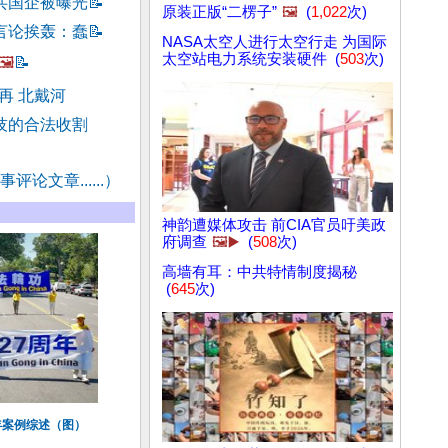
共国企被曝光
📝
原装正版“二楞子”
🖼️
(
1,022
次)
言论挨轰：蠢
📝
NASA太空人进行太空行走 为国际
太空站电力系统安装硬件 (
503
次)
🖼️
📝
再 北戴河
技的合法收割
评论文章......）
神韵遭媒体攻击 前CIA官员吁美政
府调查
🖼️▶️
(
508
次)
高墙有耳：中共特情制度揭秘
(
645
次)
年案例综述（图）