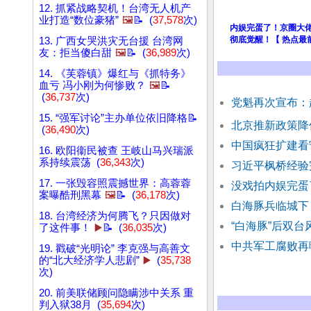
12. 抓紧战略契机！台湾无人机产
业打造“数位豪猪”
🖼️
📝 (
37,578
次)
内娱完蛋了！京圈大
彻底觉醒！【 热点最
13. 广西女哭洪灾无台援 台湾网
友：拒当傻白甜
🖼️
📝 (
36,989
次)
14. 《芙蓉镇》爆红与《抓特务》
血亏 冯小刚为何惨败？
🖼️
📝
(
36,737
次)
党魁再次宣布：
15. “强军讨论”主办单位依旧降格📝
北京推新政策降
(
36,490
次)
中国疯狂扩建看守
16. 欧阳衞民被查 王岐山马兴瑞派
系持续震荡 (
36,343
次)
习近平枫桥经验
17. 一张毁容照震撼世界：高蓉蓉
没戏拍内娱完蛋
案曝酷刑黑幕
🖼️
📝 (
36,178
次)
白海豚兵临城下
18. 台湾经济为何腾飞？只因做对
“白海豚”后双台
了这件事！
▶️
📝 (
36,035
次)
中共军工腐败再
19. 戳破“光明论” 李克强与高善文
的“北大经济学人悲剧”
▶️
(
35,738
次)
20. 前美联储顾问隐瞒涉中关系 重
判入狱38月 (
35,694
次)