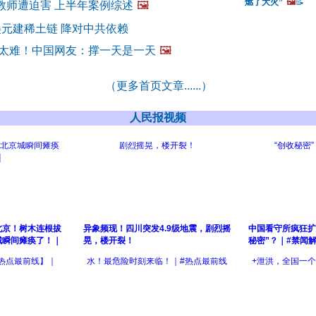
燃了大火”
🖼️
📝
教师遭迫害 上半年案例综述
🖼️
美元建稀土链 降对中共依赖
活太难！中国网友：撑一天是一天
🖼️
（更多首页文章......）
人民报视频
北京！树木连根拔
异象频现！四川突发4.9级地震，剧烈摇
中国看守所疯狂扩
城瞬间瘫痪了！｜
晃，楼开裂！
秘密”？｜#禁闻