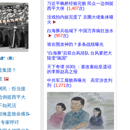
习近平枫桥经验完败 民众一边倒挺
西平大侠 (
1,407
次)
没戏拍内娱完蛋了 京圈大佬集体哑
火
▶️
白海豚兵临城下 中国万库疯狂放水
▶️
(
957
次)
谁在围攻神韵？多条战线曝光
“白海豚”后双台风排队 台风要把大
陆变“疯国”
心虚”（图）
天下奇谭 (630) ：篡改秦始皇遗诏
党集团？
的李斯赵高之报
黑
🖼️
中共军工腐败再曝光 高官涉贪判
刑 (
1,271
次)
网民：拒当接
边倒挺西平大
不知死活
却掩盖致命痛
📝
 专家呼吁