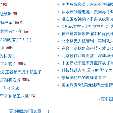
美国务院官员：东南亚诈骗
”
🖼️
从水饺到锂电池：美国再将4
尼形象
🖼️
谁在围攻神韵？多条战线曝
扰民帝”
🖼️
📝
NASA太空人进行太空行走 
共国有“习穹”
🖼️
神韵遭媒体攻击 前CIA官员
 咱就“有了”！？(
北京祭无人机管制 再制裁
一切
🖼️
📝
在台非法挖角高科技人才 1
北京炒作印度遇骇 深圳华
的私房话
中国新冠阳性率升至两成 多
中了几套？
🖼️
📝
科技战进入“机器人时代”？
出没 王毅是周恩来私生子
修炼法轮功的教师遭迫害 上
俄罗斯将崩溃
🖼️
📝
美国斥资5亿美元建稀土链 
 川习会暗战！
平说“你是王八旦”
🖼️
（更多国际
（更多幽默笑话文章......）