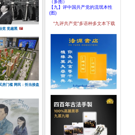
（多图）
【九】评中国共产党的流氓本性
(图)
“九评共产党”多语种多文本下载
治党 党越黑
🖼️
买房门槛 网民：拒当接盘