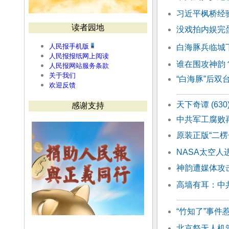
习近平枫桥经
读者园地
没戏拍内娱完
人民报手机版
白海豚兵临城
人民报报纸网上阅读
谁在围攻神韵
人民报网站服务条款
关于我们
“白海豚”后双
欢迎反馈
天下奇谭 (6
感谢支持
中共军工腐败
原装正版“二楞
NASA太空
神韵遭媒体攻击
高墙有耳：中
“竹知了”事件
北京祭无人机