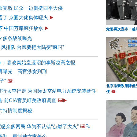
验完败 民众一边倒挺西平大侠
蛋了 京圈大佬集体哑火
▶️
下 中国万库疯狂放水
▶️
党魁再次宣布：越
？多条战线曝光
台风排队 台风要把大陆变“疯国”
30) ：篡改秦始皇遗诏的李斯赵高之报
再曝光 高官涉贪判刑
子”
🖼️
北京推新政策降低
人进行太空行走 为国际太空站电力系统安装硬件
侠
🖼️
 前CIA官员吁美政府调查
🖼️▶️
共特情制度揭秘
惹怒众多网民 华为不认错“点燃了大火”
🖼️
📝
管制 再制裁六家美企