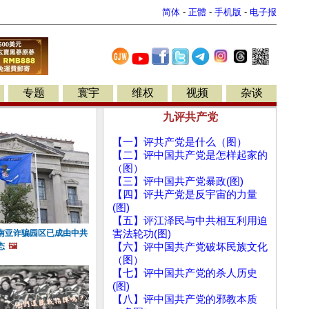
简体
-
正體
-
手机版
-
电子报
专题
寰宇
维权
视频
杂谈
九评共产党
【一】评共产党是什么（图）
【二】评中国共产党是怎样起家的
（图）
【三】评中国共产党暴政(图)
【四】评共产党是反宇宙的力量
(图)
【五】评江泽民与中共相互利用迫
南亚诈骗园区已成由中共
害法轮功(图)
态
🖼️
【六】评中国共产党破坏民族文化
（图）
【七】评中国共产党的杀人历史
(图)
【八】评中国共产党的邪教本质