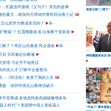
29) ：长篇连环漫画《父与子》背后的故事
原装正版“二楞子”
净的夏天：南加州方塔纳市警民同乐夜小记
🖼️
”是怎么把华为整成笑话的？
▶️
📝
“整疯”？ 红霞围剿多省 白海豚千里助攻
▶️
三峡了？库区山洪暴发 民众逃命
▶️
📝
月后 灾民被赶出帐篷
▶️
神韵遭媒体攻击 前
▶️
机管理 习近平不知死活
科技人才 17家中企被查办
员：《转法轮》改变了我的人生
🖼️
遇骇 深圳华强北山寨神话破灭
率升至两成 多地居民称高烧咳嗽增多
📝
机器人时代”？美国禁中国人形机器人
“竹知了”事件惹怒