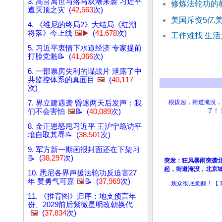
3. 高官离世与落马双潮来袭 习近平
修炼法轮功的
遭灭顶之灾 (
42,563
次)
美国斥资5亿
4. 《维尼的终局2》大结局《红潮
将落》今上线
🖼️▶️
(
41,678
次)
工作难找 生
5. 习近平衷情下水道经济 专家提前
打脸党魁📝 (
41,066
次)
6. 一部票房失利的谍战片 泄露了中
共监控体系的真面目
🖼️
(
40,117
次)
7. 界立建遇袭 昏迷两天后发声：我
们不会害怕
🖼️
📝 (
40,089
次)
8. 金正恩怒甩习近平 王沪宁跪访平
壤自取其辱📝 (
38,501
次)
9. 军方新一期画报封面还在下架习
📝 (
38,297
次)
突发：狂风暴雨突袭
起，街道淹没，北京
10. 悉尼各界声援法轮功反迫害27
年 赞勇气可嘉
🖼️
📝 (
37,969
次)
11. 《推背图》归序：地支预言年
份、2029前后紫微星明改朝换代
🖼️
(
37,834
次)