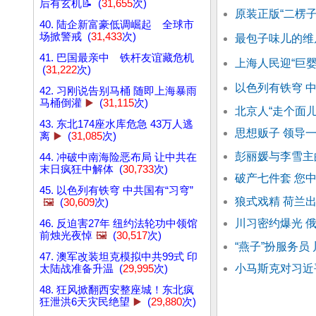
后有玄机📝 (
31,655
次)
原装正版“二楞子
40. 陆企新富豪低调崛起 全球市
场掀警戒 (
31,433
次)
最包子味儿的维
41. 巴国最亲中 铁杆友谊藏危机
上海人民迎“巨婴
(
31,222
次)
以色列有铁穹 中
42. 习刚说告别马桶 随即上海暴雨
马桶倒灌
▶️
(
31,115
次)
北京人“走个面儿”
43. 东北174座水库危急 43万人逃
思想贩子 领导
离
▶️
(
31,085
次)
彭丽媛与李雪主
44. 冲破中南海险恶布局 让中共在
末日疯狂中解体 (
30,733
次)
破产七件套 您
45. 以色列有铁穹 中共国有“习穹”
狼式戏精 荷兰
🖼️
(
30,609
次)
川习密约爆光 
46. 反迫害27年 纽约法轮功中领馆
前烛光夜悼
🖼️
(
30,517
次)
“燕子”扮服务员
47. 澳军改装坦克模拟中共99式 印
小马斯克对习近
太陆战准备升温 (
29,995
次)
48. 狂风掀翻西安整座城！东北疯
狂泄洪6天灾民绝望
▶️
(
29,880
次)