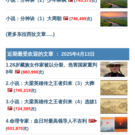
小说：分神诀（2）少年林枫
🖼️
(
745,373
次)
小说：分神诀（1）大周朝
🖼️
(
746,499
次)
(更多东拉西扯文章......)
近期最受欢迎的文章 ：
2025年4月13日
1.28岁藏族女作家被以分裂、危害国家重判
8年
🖼️
(
880,998
次)
2.小说：大梁英雄传之王者归来（3）大葬
🖼️
(
745,219
次)
3.小说：大梁英雄传之王者归来（4）选拔1
🖼️
(
734,585
次)
4.命理专家：血日对最高领导人不吉利
🖼️▶️
(
601,870
次)