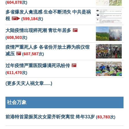
(
604,078
次)
多省爆发人禽流感 生命不断消失 中共是祸
根
🖼️▶️
(
599,184
次)
大陆疫情出现猝死潮 青壮年居多
🖼️
(
608,503
次)
疫情严重死人多 各省份开放土葬为殡仪馆
减压
🖼️
(
607,587
次)
过年疫情严重医院爆满死讯纷传
🖼️
(
611,470
次)
(更多天灾人祸文章......)
社会万象
前港特首梁振英次女梁齐昕突离世 终年33岁
(
83,783
次)