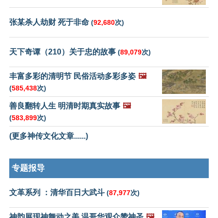
张某杀人劫财 死于非命
(
92,680
次)
天下奇谭（210）关于忠的故事
(
89,079
次)
丰富多彩的清明节 民俗活动多彩多姿
🖼️
(
585,438
次)
善良翻转人生 明清时期真实故事
🖼️
(
583,899
次)
(更多神传文化文章......)
专题报导
文革系列 ：清华百日大武斗
(
87,977
次)
神韵展现神舞动之美 温哥华观众赞神圣
🖼️