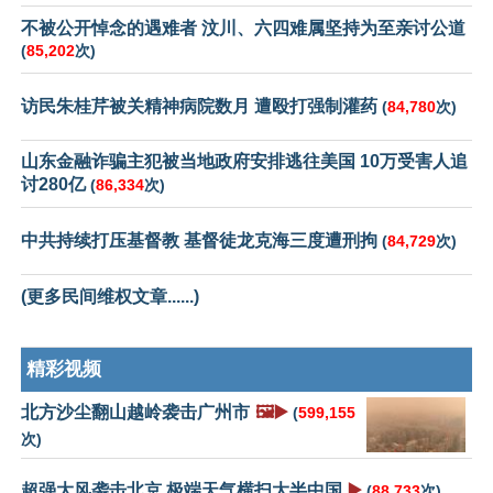
不被公开悼念的遇难者 汶川、六四难属坚持为至亲讨公道
(
85,202
次)
访民朱桂芹被关精神病院数月 遭殴打强制灌药
(
84,780
次)
山东金融诈骗主犯被当地政府安排逃往美国 10万受害人追
讨280亿
(
86,334
次)
中共持续打压基督教 基督徒龙克海三度遭刑拘
(
84,729
次)
(更多民间维权文章......)
精彩视频
北方沙尘翻山越岭袭击广州市
🖼️▶️
(
599,155
次)
超强大风袭击北京 极端天气横扫大半中国
▶️
(
88,733
次)