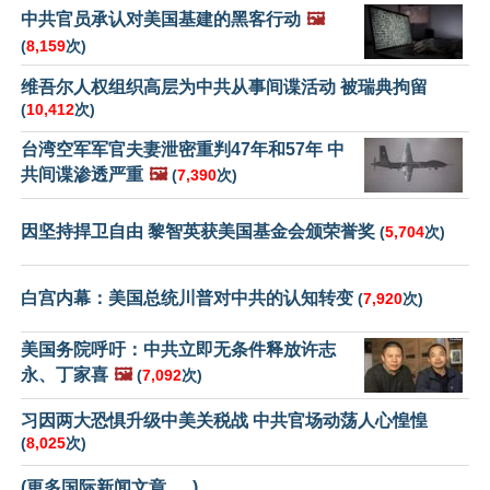
中共官员承认对美国基建的黑客行动
🖼️
(
8,159
次)
维吾尔人权组织高层为中共从事间谍活动 被瑞典拘留
(
10,412
次)
台湾空军军官夫妻泄密重判47年和57年 中
共间谍渗透严重
🖼️
(
7,390
次)
因坚持捍卫自由 黎智英获美国基金会颁荣誉奖
(
5,704
次)
白宫内幕：美国总统川普对中共的认知转变
(
7,920
次)
美国务院呼吁：中共立即无条件释放许志
永、丁家喜
🖼️
(
7,092
次)
习因两大恐惧升级中美关税战 中共官场动荡人心惶惶
(
8,025
次)
(更多国际新闻文章......)