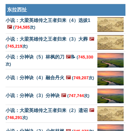
东拉西扯
小说：大梁英雄传之王者归来（4）选拔1
🖼️
(
734,585
次)
小说：大梁英雄传之王者归来（3）大葬
🖼️
(
745,219
次)
小说：分神诀（5）林枫的刀
🖼️
📝
(
745,330
次)
小说：分神诀（4）融合丹火
🖼️
(
749,207
次)
小说：分神诀（3）分神诀
🖼️
(
747,744
次)
小说：大梁英雄传之王者归来（2）遗诏
🖼️
(
746,291
次)