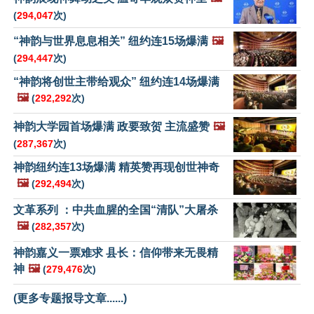
(
294,047
次)
“神韵与世界息息相关” 纽约连15场爆满
🖼️
(
294,447
次)
“神韵将创世主带给观众” 纽约连14场爆满
🖼️
(
292,292
次)
神韵大学园首场爆满 政要致贺 主流盛赞
🖼️
(
287,367
次)
神韵纽约连13场爆满 精英赞再现创世神奇
🖼️
(
292,494
次)
文革系列 ：中共血腥的全国“清队”大屠杀
🖼️
(
282,357
次)
神韵嘉义一票难求 县长：信仰带来无畏精
神
🖼️
(
279,476
次)
(更多专题报导文章......)