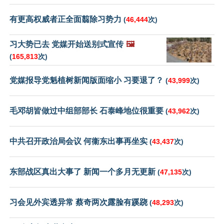
有更高权威者正全面翦除习势力
(
46,444
次)
习大势已去 党媒开始送别式宣传
🖼️
(
165,813
次)
党媒报导党魁植树新闻版面缩小 习要退了？
(
43,999
次)
毛邓胡皆做过中组部部长 石泰峰地位很重要
(
43,962
次)
中共召开政治局会议 何衞东出事再坐实
(
43,437
次)
东部战区真出大事了 新闻一个多月无更新
(
47,135
次)
习会见外宾透异常 蔡奇两次露脸有蹊跷
(
48,293
次)