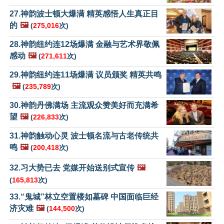
27.神韵波士顿大爆满 精英感悟人生真正目
的
🖼️
(
275,016
次)
28.神韵纽约连12场爆满 金融与艺术界敬佩
感动
🖼️
(
271,611
次)
29.神韵纽约连11场爆满 议员颁奖 精英共鸣
🖼️
(
235,789
次)
30.神韵丹佛满场 主流观众赞美好而充满希
望
🖼️
(
226,833
次)
31.神韵触动心灵 波士顿名流与古老传统共
鸣
🖼️
(
200,418
次)
32.习大势已去 党媒开始送别式宣传
🖼️
(
165,813
次)
33.“鬼城”林立空置楼如墓碑 中国面临巨经
济灾难
🖼️
(
144,500
次)