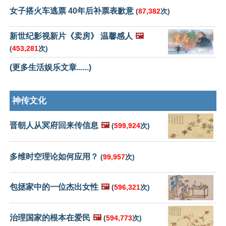
女子搭火车逃票 40年后补票表歉意
(
87,382
次)
新世纪影视新片《卖房》 温馨感人
🖼️
(
453,281
次)
(更多生活娱乐文章......)
神传文化
晋朝人从冥府回来传信息
🖼️
(
599,924
次)
多维时空理论如何应用？
(
99,957
次)
包拯家中的一位杰出女性
🖼️
(
596,321
次)
治理国家的根本在爱民
🖼️
(
594,773
次)