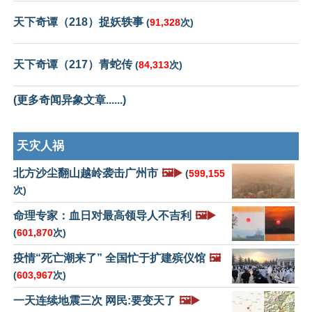
天下奇谭（218）捉妖轶事
(
91,328
次)
天下奇谭（217）青蛇传
(
84,313
次)
(更多奇闻异象文章......)
天灾人祸
北方沙尘翻山越岭袭击广州市
🖼️▶️
(
599,155
次)
命理专家：血日对最高领导人不吉利
🖼️▶️
(
601,870
次)
疫情“死亡潮来了” 全国忙于扩建殡仪馆
🖼️
(
603,967
次)
一天连续地震三次 网民:要变天了
🖼️▶️