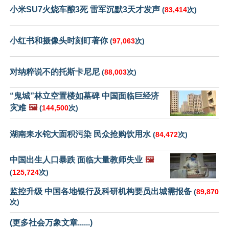
小米SU7火烧车酿3死 雷军沉默3天才发声
(
83,414
次)
小红书和摄像头时刻盯著你
(
97,063
次)
对纳粹说不的托斯卡尼尼
(
88,003
次)
“鬼城”林立空置楼如墓碑 中国面临巨经济
灾难
🖼️
(
144,500
次)
湖南耒水铊大面积污染 民众抢购饮用水
(
84,472
次)
中国出生人口暴跌 面临大量教师失业
🖼️
(
125,724
次)
监控升级 中国各地银行及科研机构要员出城需报备
(
89,870
次)
(更多社会万象文章......)