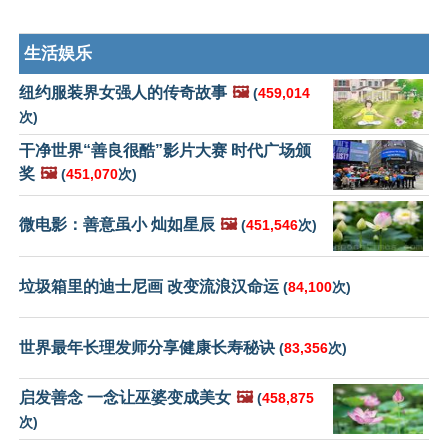
生活娱乐
纽约服装界女强人的传奇故事
🖼️
(
459,014
次)
干净世界“善良很酷”影片大赛 时代广场颁
奖
🖼️
(
451,070
次)
微电影：善意虽小 灿如星辰
🖼️
(
451,546
次)
垃圾箱里的迪士尼画 改变流浪汉命运
(
84,100
次)
世界最年长理发师分享健康长寿秘诀
(
83,356
次)
启发善念 一念让巫婆变成美女
🖼️
(
458,875
次)