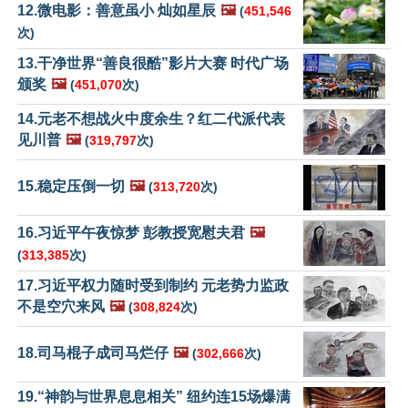
12.微电影：善意虽小 灿如星辰
🖼️
(
451,546
次)
13.干净世界“善良很酷”影片大赛 时代广场
颁奖
🖼️
(
451,070
次)
14.元老不想战火中度余生？红二代派代表
见川普
🖼️
(
319,797
次)
15.稳定压倒一切
🖼️
(
313,720
次)
16.习近平午夜惊梦 彭教授宽慰夫君
🖼️
(
313,385
次)
17.习近平权力随时受到制约 元老势力监政
不是空穴来风
🖼️
(
308,824
次)
18.司马棍子成司马烂仔
🖼️
(
302,666
次)
19.“神韵与世界息息相关” 纽约连15场爆满