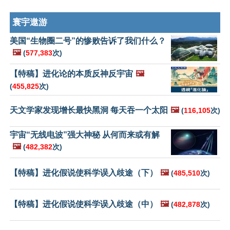
寰宇遨游
美国“生物圈二号”的惨败告诉了我们什么？
🖼️
(
577,383
次)
【特稿】进化论的本质反神反宇宙
🖼️
(
455,825
次)
天文学家发现增长最快黑洞 每天吞一个太阳
🖼️
(
116,105
次)
宇宙“无线电波”强大神秘 从何而来或有解
🖼️
(
482,382
次)
【特稿】进化假说使科学误入歧途（下）
🖼️
(
485,510
次)
【特稿】进化假说使科学误入歧途（中）
🖼️
(
482,878
次)