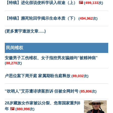
【特稿】进化假说使科学误入歧途（上）
🖼️
(
499,133
次)
【特稿】濒死轮回学揭示生命本质（下）
(
494,962
次)
(更多寰宇遨游文章......)
民间维权
安徽男子工伤维权、女子指控男友骗婚均“被精神病”
(
88,270
次)
卢思位案下周开庭 家属期盼当庭释放
(
89,032
次)
“吹哨人”艾芬遭诽谤案胜诉 但被全网封号
(
85,806
次)
28岁藏族女作家被以分裂、危害国家重判8
年
🖼️
(
880,998
次)