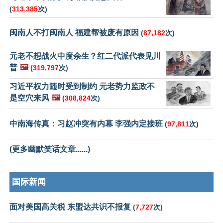
(
313,385
次)
闽南人不打闽南人 福建帮被废有原因
(
87,182
次)
元老不想战火中度余生？红二代派代表见川
普
🖼️
(
319,797
次)
习近平权力随时受到制约 元老势力监政不
是空穴来风
🖼️
(
308,824
次)
中南海传真：习赵冲突有内幕 李强内定接班
(
97,811
次)
(更多幽默笑话文章......)
国际新闻
面对美国高关税 东盟达共识不报复
(
7,727
次)