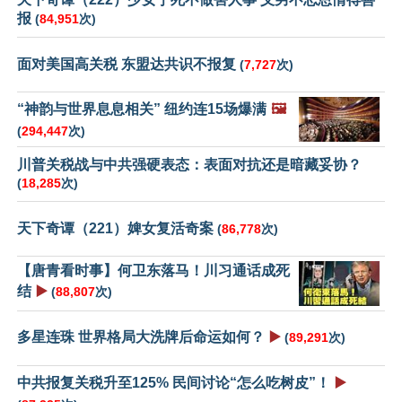
报
(
84,951
次)
面对美国高关税 东盟达共识不报复
(
7,727
次)
“神韵与世界息息相关” 纽约连15场爆满
🖼️
(
294,447
次)
川普关税战与中共强硬表态：表面对抗还是暗藏妥协？
(
18,285
次)
天下奇谭（221）婢女复活奇案
(
86,778
次)
【唐青看时事】何卫东落马！川习通话成死
结
▶️
(
88,807
次)
多星连珠 世界格局大洗牌后命运如何？
▶️
(
89,291
次)
中共报复关税升至125% 民间讨论“怎么吃树皮”！
▶️