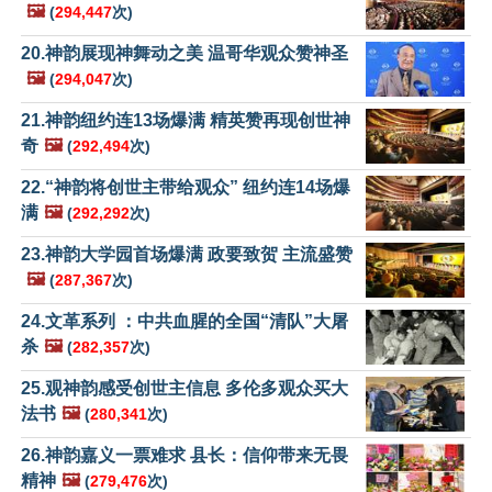
🖼️
(
294,447
次)
20.神韵展现神舞动之美 温哥华观众赞神圣
🖼️
(
294,047
次)
21.神韵纽约连13场爆满 精英赞再现创世神
奇
🖼️
(
292,494
次)
22.“神韵将创世主带给观众” 纽约连14场爆
满
🖼️
(
292,292
次)
23.神韵大学园首场爆满 政要致贺 主流盛赞
🖼️
(
287,367
次)
24.文革系列 ：中共血腥的全国“清队”大屠
杀
🖼️
(
282,357
次)
25.观神韵感受创世主信息 多伦多观众买大
法书
🖼️
(
280,341
次)
26.神韵嘉义一票难求 县长：信仰带来无畏
精神
🖼️
(
279,476
次)