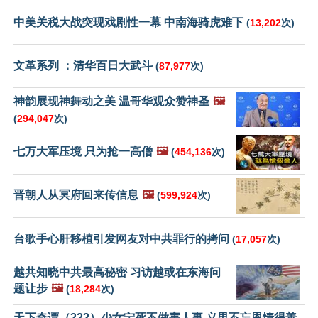
中美关税大战突现戏剧性一幕 中南海骑虎难下
(
13,202
次)
文革系列 ：清华百日大武斗
(
87,977
次)
神韵展现神舞动之美 温哥华观众赞神圣
🖼️
(
294,047
次)
七万大军压境 只为抢一高僧
🖼️
(
454,136
次)
晋朝人从冥府回来传信息
🖼️
(
599,924
次)
台歌手心肝移植引发网友对中共罪行的拷问
(
17,057
次)
越共知晓中共最高秘密 习访越或在东海问
题让步
🖼️
(
18,284
次)
天下奇谭（222）少女宁死不做害人事 义男不忘恩情得善