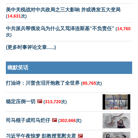
美中关税战对中共政局之三大影响 并或诱发五大变局
(
14,631
次)
中共派兵帮俄攻乌为什么又骂泽连斯基“不负责任”
(
14,760
次)
(更多时事评论文章......)
幽默笑话
打油诗：川普含泪开炮救了全世界
(
85,765
次)
稳定压倒一切
🖼️
(
313,720
次)
司马棍子成司马烂仔
🖼️
(
302,666
次)
习近平午夜惊梦 彭教授宽慰夫君
🖼️