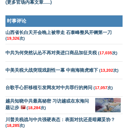
(更多官场内幕文章......)
时事评论
山西省长白天开会晚上被带走 石泰峰整风开铡第一刀
(
19,326
次)
中共为何突然认怂不再对美进口商品加征关税
(
17,035
次)
中美关税大战突现戏剧性一幕 中南海骑虎难下
(
13,202
次)
台歌手心肝移植引发网友对中共罪行的拷问
(
17,057
次)
越共知晓中共最高秘密 习访越或在东海问
题让步
🖼️
(
18,284
次)
川普关税战与中共强硬表态：表面对抗还是暗藏妥协？
(
18,285
次)