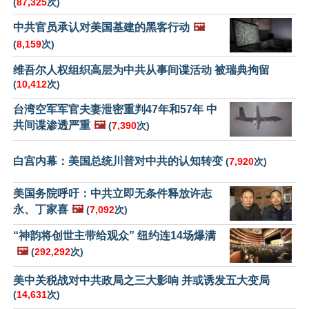
(
87,325
次)
中共官员承认对美国基建的黑客行动
🖼️
(
8,159
次)
维吾尔人权组织高层为中共从事间谍活动 被瑞典拘留
(
10,412
次)
台湾空军军官夫妻泄密重判47年和57年 中
共间谍渗透严重
🖼️
(
7,390
次)
白宫内幕：美国总统川普对中共的认知转变
(
7,920
次)
美国务院呼吁：中共立即无条件释放许志
永、丁家喜
🖼️
(
7,092
次)
“神韵将创世主带给观众” 纽约连14场爆满
🖼️
(
292,292
次)
美中关税战对中共政局之三大影响 并或诱发五大变局
(
14,631
次)