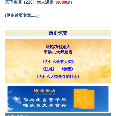
天下奇谭（220）僧人遇鬼
(
89,400
次)
(更多首页文章......)
历史惊变
法轮功创始人
李洪志大师发表
《为什么会有人类》
《法难》
《惊醒》
《为什么人类是迷的社会》