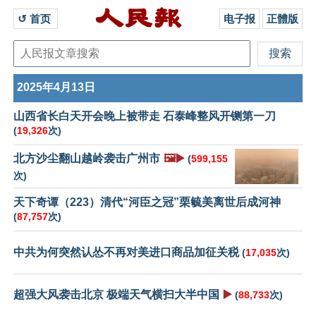
↺ 首页 
电子报
正體版
2025年4月13日
山西省长白天开会晚上被带走 石泰峰整风开铡第一刀
(
19,326
次)
北方沙尘翻山越岭袭击广州市
🖼️▶️
(
599,155
次)
天下奇谭（223）清代“河臣之冠”栗毓美离世后成河神
(
87,757
次)
中共为何突然认怂不再对美进口商品加征关税
(
17,035
次)
超强大风袭击北京 极端天气横扫大半中国
▶️
(
88,733
次)