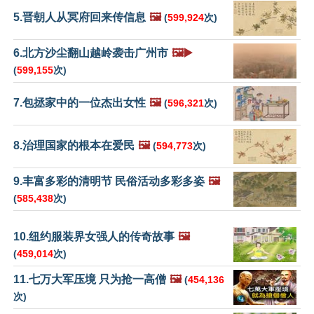
5.晋朝人从冥府回来传信息
🖼️
(
599,924
次)
6.北方沙尘翻山越岭袭击广州市
🖼️▶️
(
599,155
次)
7.包拯家中的一位杰出女性
🖼️
(
596,321
次)
8.治理国家的根本在爱民
🖼️
(
594,773
次)
9.丰富多彩的清明节 民俗活动多彩多姿
🖼️
(
585,438
次)
10.纽约服装界女强人的传奇故事
🖼️
(
459,014
次)
11.七万大军压境 只为抢一高僧
🖼️
(
454,136
次)