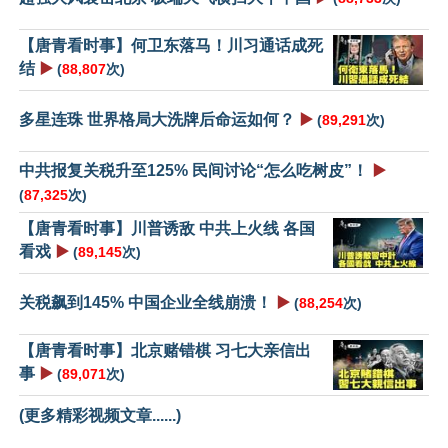
【唐青看时事】何卫东落马！川习通话成死
结
▶️
(
88,807
次)
多星连珠 世界格局大洗牌后命运如何？
▶️
(
89,291
次)
中共报复关税升至125% 民间讨论“怎么吃树皮”！
▶️
(
87,325
次)
【唐青看时事】川普诱敌 中共上火线 各国
看戏
▶️
(
89,145
次)
关税飙到145% 中国企业全线崩溃！
▶️
(
88,254
次)
【唐青看时事】北京赌错棋 习七大亲信出
事
▶️
(
89,071
次)
(更多精彩视频文章......)