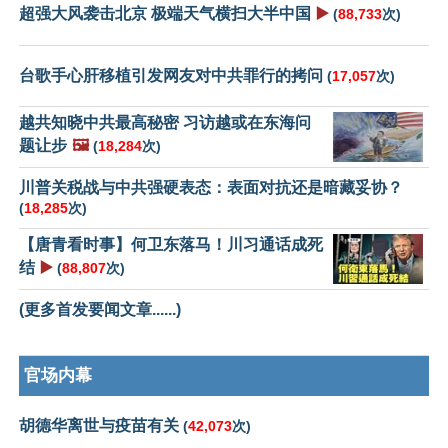
超强大风袭击北京 极端天气横扫大半中国
▶️
(
88,733
次)
台歌手心肝移植引发网友对中共罪行的拷问
(
17,057
次)
越共知晓中共最高秘密 习访越或在东海问
题让步
🖼️
(
18,284
次)
川普关税战与中共强硬表态：表面对抗还是暗藏妥协？
(
18,285
次)
【唐青看时事】何卫东落马！川习通话成死
结
▶️
(
88,807
次)
(更多首发要闻文章......)
官场内幕
胡德华离世与疫苗有关
(
42,073
次)