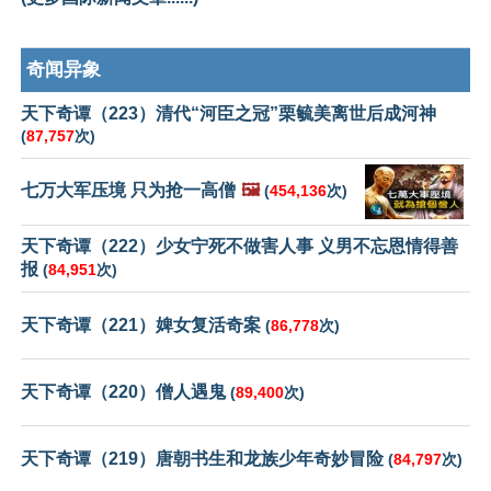
奇闻异象
天下奇谭（223）清代“河臣之冠”栗毓美离世后成河神
(
87,757
次)
七万大军压境 只为抢一高僧
🖼️
(
454,136
次)
天下奇谭（222）少女宁死不做害人事 义男不忘恩情得善
报
(
84,951
次)
天下奇谭（221）婢女复活奇案
(
86,778
次)
天下奇谭（220）僧人遇鬼
(
89,400
次)
天下奇谭（219）唐朝书生和龙族少年奇妙冒险
(
84,797
次)