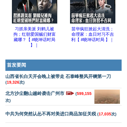
习抓亲美派 刘鹤儿被
苗华疯狂掀起大清洗；
拘；红朝爱国贼们财富
命理家：血日对习不吉
藏哪？【 #晓坤话时局
利【 #晓坤话时局 】｜
】｜
首发要闻
山西省长白天开会晚上被带走 石泰峰整风开铡第一刀
(
19,326
次)
北方沙尘翻山越岭袭击广州市
🖼️▶️
(
599,155
次)
中共为何突然认怂不再对美进口商品加征关税
(
17,035
次)