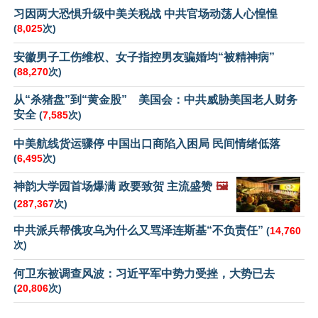
习因两大恐惧升级中美关税战 中共官场动荡人心惶惶
(
8,025
次)
安徽男子工伤维权、女子指控男友骗婚均“被精神病”
(
88,270
次)
从“杀猪盘”到“黄金股” 美国会：中共威胁美国老人财务
安全
(
7,585
次)
中美航线货运骤停 中国出口商陷入困局 民间情绪低落
(
6,495
次)
神韵大学园首场爆满 政要致贺 主流盛赞
🖼️
(
287,367
次)
中共派兵帮俄攻乌为什么又骂泽连斯基“不负责任”
(
14,760
次)
何卫东被调查风波：习近平军中势力受挫，大势已去
(
20,806
次)