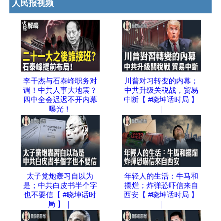
人民报视频
李干杰与石泰峰职务对
川普对习转变的内幕；
调！中共人事大地震？
中共升级关税战，贸易
四中全会迟迟不开内幕
中断【 #晓坤话时局 】
曝光！
｜
太子党炮轰习自以为
年轻人的生活：牛马和
是；中共白皮书半个字
摆烂；炸弹恐吓信来自
也不要信【 #晓坤话时
西安【 #晓坤话时局 】
局 】｜
｜