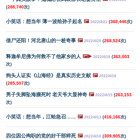
(
288,740
次)
小笑话：想当年 薄一波给孙子起名
🖼️
(
368,446
次)
2022/4/22
借尸还阳！河北唐山的一桩奇事
🖼️
(
268,524
次)
2022/4/20
释迦牟尼佛为何救不了他家乡的人
🖼️▶️
(
363,003
2022/4/19
次)
狗头人证实《山海经》是真实历史文献
🖼️
2022/4/18
(
285,507
次)
男子失脚坠海濒死时 老天爷大显神奇
🖼️
(
263,153
2022/4/15
次)
小笑话：想当年，江蛤急召……
🖼️
(
416,166
次)
2022/4/13
四位因公殉职的党的好干部猝死
🖼️
(
309,905
次)
2022/4/10