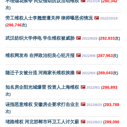
不理烟花禁令 民众借助抗议活动维权
🖼️
(
280,342
2023/1/6
次)
劳工维权人士李翘楚遭关押 律师曝恶劣情况
🖼️
2022/10/19
(
286,746
次)
武汉纺织大学停电 学生维权被威胁
🖼️
(
292,833
次)
2022/9/26
维权网发布 在押政治犯良心犯月报
🖼️
(
287,963
次)
2022/9/8
随迁子女被分流 河南家长维权挨揍
🖼️
(
289,043
次)
2022/9/4
知名房企阳光城爆雷 投资人上海维权
🖼️
(
286,893
2022/9/1
次)
诬指恶意维权 安徽房企要求打击业主
🖼️
(
283,788
2022/8/25
次)
堵路维权 河北邯郸市环卫工人讨欠薪
🖼️
(
289,090
2022/8/23