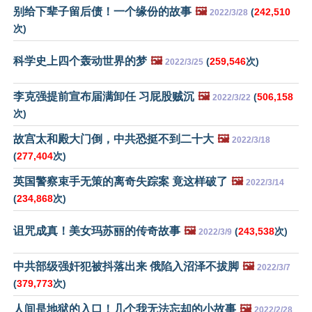
别给下辈子留后债！一个缘份的故事
🖼️
(
242,510
2022/3/28
次)
科学史上四个轰动世界的梦
🖼️
(
259,546
次)
2022/3/25
李克强提前宣布届满卸任 习屁股贼沉
🖼️
(
506,158
2022/3/22
次)
故宫太和殿大门倒，中共恐挺不到二十大
🖼️
2022/3/18
(
277,404
次)
英国警察束手无策的离奇失踪案 竟这样破了
🖼️
2022/3/14
(
234,868
次)
诅咒成真！美女玛苏丽的传奇故事
🖼️
(
243,538
次)
2022/3/9
中共部级强奸犯被抖落出来 俄陷入沼泽不拔脚
🖼️
2022/3/7
(
379,773
次)
人间是地狱的入口！几个我无法忘却的小故事
🖼️
2022/2/28