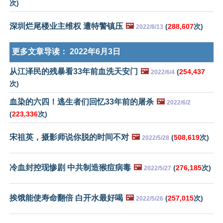
次)
深圳烂尾楼业主维权 遭特警镇压
🖼️
(
288,607
次)
2022/8/13
更多文章导读：
2022年6月3日
从江泽民的残暴看33年前血洗天安门
🖼️
(
254,437
2022/6/4
次)
血染的六四！逃生者们回忆33年前的屠杀
🖼️
2022/6/2
(
223,336
次)
宋祖英，摄影师说你脱的时间不对
🖼️
(
508,619
次)
2022/5/28
冷血封控现惨剧 中共制造猴痘病毒
🖼️
(
276,185
次)
2022/5/27
挨饿能使寿命翻倍 白开水最好喝
🖼️
(
257,015
次)
2022/5/26