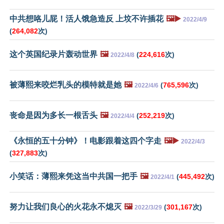
中共想咯儿屁！活人饿急造反 上坟不许插花
🖼️▶️
2022/4/9
(
264,082
次)
这个英国纪录片轰动世界
🖼️
(
224,616
次)
2022/4/8
被薄熙来咬烂乳头的模特就是她
🖼️
(
765,596
次)
2022/4/6
丧命是因为多长一根舌头
🖼️
(
252,219
次)
2022/4/4
《永恒的五十分钟》！电影跟着这四个字走
🖼️▶️
2022/4/3
(
327,883
次)
小笑话：薄熙来凭这当中共国一把手
🖼️
(
445,492
次)
2022/4/1
努力让我们良心的火花永不熄灭
🖼️
(
301,167
次)
2022/3/29