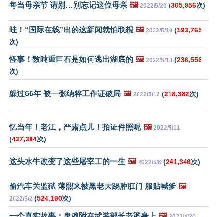
每当母亲节 请别…别忘记这位母亲
🖼️
(
305,956
次)
2022/5/20
哇！“国际在线”出的这新闻就怕联想
🖼️
(
193,765
2022/5/19
次)
怪事！数吨重巨石是如何逃出湖底的
🖼️
(
236,556
2022/5/18
次)
躲过66年 被一张纳粹工作证破局
🖼️
(
218,382
次)
2022/5/12
忆当年！老江，严肃点儿！拍证件照呢
🖼️
2022/5/11
(
437,384
次)
这头水牛改变了这些屠宰工的一生
🖼️
(
241,346
次)
2022/5/6
偷汽车关监狱 薄熙来被黑老大踢肿肛门 服贴喊爹
🖼️
(
524,190
次)
2022/5/2
一个真实故事：鬼魂附在武装部长老婆身上
🖼️
2022/4/30