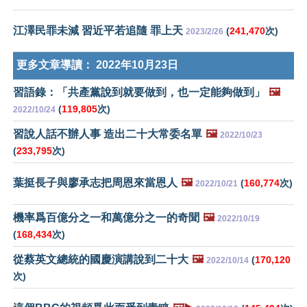
江澤民罪未減 習近平若追隨 罪上天
(
241,470
次)
2023/2/26
更多文章導讀：
2022年10月23日
習語錄：「共產黨說到就要做到，也一定能夠做到」
🖼️
(
119,805
次)
2022/10/24
習說人話不辦人事 造出二十大常委名單
🖼️
2022/10/23
(
233,795
次)
葉挺長子與廖承志把周恩來當恩人
🖼️
(
160,774
次)
2022/10/21
機率爲百億分之一和萬億分之一的奇聞
🖼️
2022/10/19
(
168,434
次)
從蔡英文總統的國慶演講說到二十大
🖼️
(
170,120
2022/10/14
次)