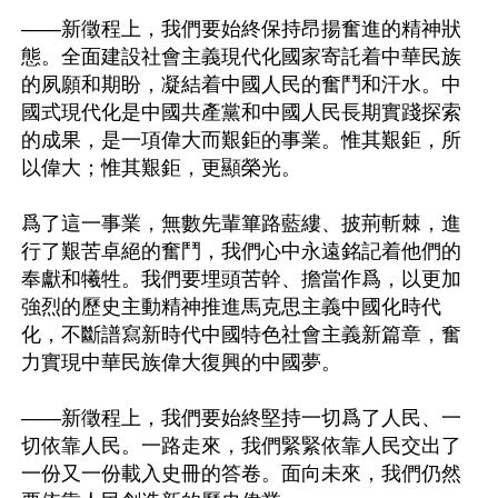
——新徵程上，我們要始終保持昂揚奮進的精神狀
態。全面建設社會主義現代化國家寄託着中華民族
的夙願和期盼，凝結着中國人民的奮鬥和汗水。中
國式現代化是中國共產黨和中國人民長期實踐探索
的成果，是一項偉大而艱鉅的事業。惟其艱鉅，所
以偉大；惟其艱鉅，更顯榮光。 

爲了這一事業，無數先輩篳路藍縷、披荊斬棘，進
行了艱苦卓絕的奮鬥，我們心中永遠銘記着他們的
奉獻和犧牲。我們要埋頭苦幹、擔當作爲，以更加
強烈的歷史主動精神推進馬克思主義中國化時代
化，不斷譜寫新時代中國特色社會主義新篇章，奮
力實現中華民族偉大復興的中國夢。 

——新徵程上，我們要始終堅持一切爲了人民、一
切依靠人民。一路走來，我們緊緊依靠人民交出了
一份又一份載入史冊的答卷。面向未來，我們仍然