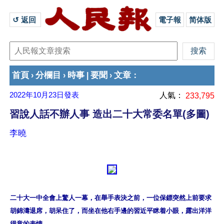
↺ 返回 
電子報
简体版
首頁
分欄目
時事
要聞
文章
›
›
|
›
：
2022年10月23日
發表
人氣：
233,795
習說人話不辦人事 造出二十大常委名單(多圖)
李曉
二十大一中全會上驚人一幕，在舉手表決之前，一位保鏢突然上前要求
胡錦濤退席，胡呆住了，而坐在他右手邊的習近平眯着小眼，露出洋洋
得意的表情。