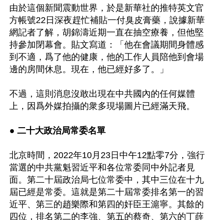
由於這個新聞震動世界，於是新華社的推特英文官
方帳號22日深夜趕忙補貼一付臭皮膏藥，說據新華
網記者了解，胡錦濤近期一直在抽空療養，但他堅
持參加閉幕會。貼文寫道：「他在會議期間身體感
到不適，爲了他的健康，他的工作人員陪他到會場
邊的房間休息。現在，他已經好多了。」

不過，這則消息沒敢出現在中共國內的任何媒體
上，因爲外媒拍攝的衆多現場圖片已經滿天飛。

● 二十大政治局常委名單
北京時間，2022年10月23日中午12點零7分，強行
當選的中共黨魁習近平和各位常委同中外記者見
面。第二十屆政治局七位常委中，其中三位在十九
屆已經是常委。這就是第二十屆常委排名第一的習
近平、第三的趙樂際和第四的奸臣王滬寧。其餘的
四位，排名第二的李強、第五的蔡奇、第六的丁薛