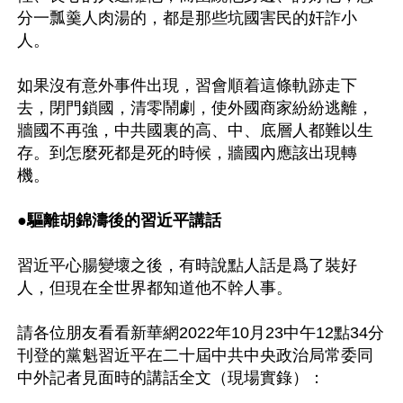
分一瓢羹人肉湯的，都是那些坑國害民的奸詐小
人。 

如果沒有意外事件出現，習會順着這條軌跡走下
去，閉門鎖國，清零鬧劇，使外國商家紛紛逃離，
牆國不再強，中共國裏的高、中、底層人都難以生
存。到怎麼死都是死的時候，牆國內應該出現轉
機。 

●驅離胡錦濤後的習近平講話
習近平心腸變壞之後，有時說點人話是爲了裝好
人，但現在全世界都知道他不幹人事。 

請各位朋友看看新華網2022年10月23中午12點34分
刊登的黨魁習近平在二十屆中共中央政治局常委同
中外記者見面時的講話全文（現場實錄）： 
