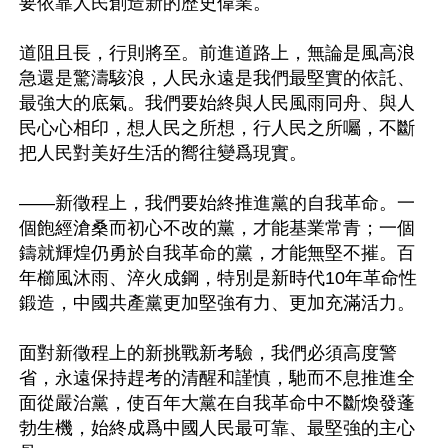
要依靠人民創造新的歷史偉業。 

道阻且長，行則將至。前進道路上，無論是風高浪
急還是驚濤駭浪，人民永遠是我們最堅實的依託、
最強大的底氣。我們要始終與人民風雨同舟、與人
民心心相印，想人民之所想，行人民之所囑，不斷
把人民對美好生活的嚮往變爲現實。 

——新徵程上，我們要始終推進黨的自我革命。一
個飽經滄桑而初心不改的黨，才能基業常青；一個
鑄就輝煌仍勇於自我革命的黨，才能無堅不摧。百
年櫛風沐雨、淬火成鋼，特別是新時代10年革命性
鍛造，中國共產黨更加堅強有力、更加充滿活力。

面對新徵程上的新挑戰新考驗，我們必須高度警
省，永遠保持趕考的清醒和謹慎，馳而不息推進全
面從嚴治黨，使百年大黨在自我革命中不斷煥發蓬
勃生機，始終成爲中國人民最可靠、最堅強的主心