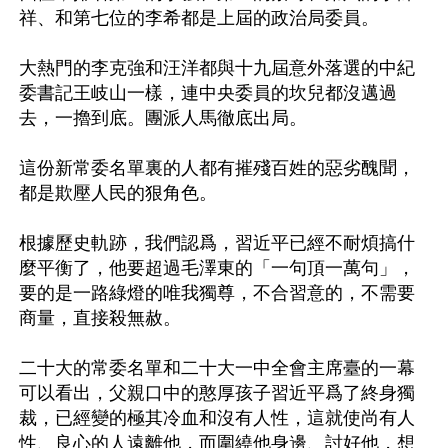
祥、和第七位的李希都是上屆的政治局委員。 

大熱門的李克強和汪洋都與十九屆意外落選的中紀
委書記王岐山一樣，連中央委員的坎兒都沒邁過
去，一擼到底。團派人馬徹底出局。 

這份新常委名單裏的人都有摧殘百姓的惡劣醜聞，
都是欺壓人民的狠角色。 

根據歷史軌跡，我們認爲，習近平已經不耐煩搞什
麼平衡了，他要超過毛澤東的「一句頂一萬句」，
要的是一路綠燈的唯我獨尊，不合習意的，不需要
商量，直接殺無赦。

二十大的常委名單和二十大一中全會主席臺的一幕
可以看出，父親口中的憨厚孩子習近平爲了終身獨
裁，已經變的極其冷血和沒有人性，這就使尚有人
性、良心的人遠離他，而圍繞他身邊、討好他，想