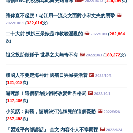
這個BBC的視頻爲此而受到青睞
🖼️▶️
(
145,494
次)
2022/10/13
讓你直不起腰！老江用一流英文面對小宋丈夫的襲擊
🖼️
(
322,614
次)
2022/10/11
二十大前 扒扒三呆婊是咋教唆淫亂的
🖼️
(
282,864
2022/10/9
次)
祖父投胎做孫子 世界之大無奇不有
🖼️
(
189,272
次)
2022/10/3
牆國人不要定海神針 國殤日哭喊要活着
🖼️
2022/10/2
(
121,018
次)
嚇死誰！這個新創技術將改變世界格局
🖼️
2022/10/1
(
147,466
次)
小笑話：御醫，請解決江泡妞兒的這個憂愁
🖼️
2022/9/26
(
267,498
次)
「習近平內部講話」 全文 內容令人不寒而慄
🖼️
2022/9/24