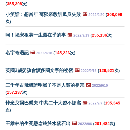
(
355,308
次)
小笑話：想當年 薄熙來教訓瓜瓜失敗
🖼️
(
308,099
2022/9/20
次)
呵！揭宋祖英一生最在乎的事
🖼️
(
235,136
次)
2022/9/19
名字奇遇記
🖼️
(
145,226
次)
2022/9/18
英國2歲嬰孩會讀多國文字的祕密
🖼️
(
129,521
次)
2022/9/16
三千年古飛機證明猴子不是人類的祖宗
🖼️
2022/9/10
(
157,137
次)
悼念戈爾巴喬夫 中共二十大習不挪窩
🖼️
(
195,345
2022/9/7
次)
王維林的生死懸念終於水落石出
🖼️
(
201,484
次)
2022/9/6