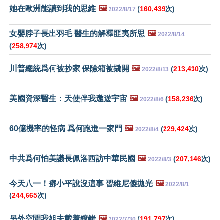
她在歐洲能讀到我的思維
🖼️
(
160,439
次)
2022/8/17
女嬰脖子長出羽毛 醫生的解釋匪夷所思
🖼️
2022/8/14
(
258,974
次)
川普總統爲何被抄家 保險箱被撬開
🖼️
(
213,430
次)
2022/8/13
美國資深醫生：天使伴我遨遊宇宙
🖼️
(
158,236
次)
2022/8/6
60億機率的怪病 爲何跑進一家門
🖼️
(
229,424
次)
2022/8/4
中共爲何怕美議長佩洛西訪中華民國
🖼️
(
207,146
次)
2022/8/3
今天八一！鄧小平說沒這事 習維尼傻拋光
🖼️
2022/8/1
(
244,665
次)
另外空間我姐夫戴着鐐銬
🖼️
(
191,797
次)
2022/7/30