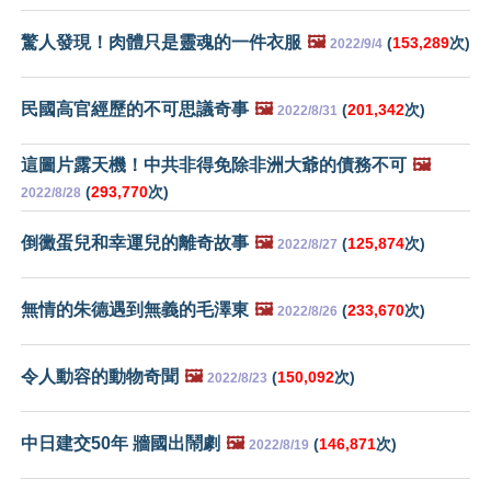
驚人發現！肉體只是靈魂的一件衣服
🖼️
(
153,289
次)
2022/9/4
民國高官經歷的不可思議奇事
🖼️
(
201,342
次)
2022/8/31
這圖片露天機！中共非得免除非洲大爺的債務不可
🖼️
(
293,770
次)
2022/8/28
倒黴蛋兒和幸運兒的離奇故事
🖼️
(
125,874
次)
2022/8/27
無情的朱德遇到無義的毛澤東
🖼️
(
233,670
次)
2022/8/26
令人動容的動物奇聞
🖼️
(
150,092
次)
2022/8/23
中日建交50年 牆國出鬧劇
🖼️
(
146,871
次)
2022/8/19