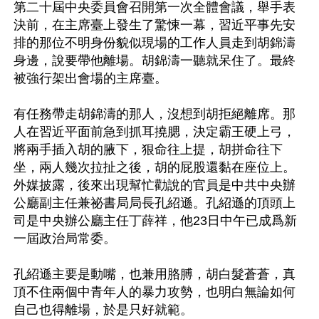
第二十屆中央委員會召開第一次全體會議，舉手表
決前，在主席臺上發生了驚悚一幕，習近平事先安
排的那位不明身份貌似現場的工作人員走到胡錦濤
身邊，說要帶他離場。胡錦濤一聽就呆住了。最終
被強行架出會場的主席臺。

有任務帶走胡錦濤的那人，沒想到胡拒絕離席。那
人在習近平面前急到抓耳撓腮，決定霸王硬上弓，
將兩手插入胡的腋下，狠命往上提，胡拼命往下
坐，兩人幾次拉扯之後，胡的屁股還黏在座位上。
外媒披露，後來出現幫忙勸說的官員是中共中央辦
公廳副主任兼祕書局局長孔紹遜。孔紹遜的頂頭上
司是中央辦公廳主任丁薛祥，他23日中午已成爲新
一屆政治局常委。

孔紹遜主要是動嘴，也兼用胳膊，胡白髮蒼蒼，真
頂不住兩個中青年人的暴力攻勢，也明白無論如何
自己也得離場，於是只好就範。 
