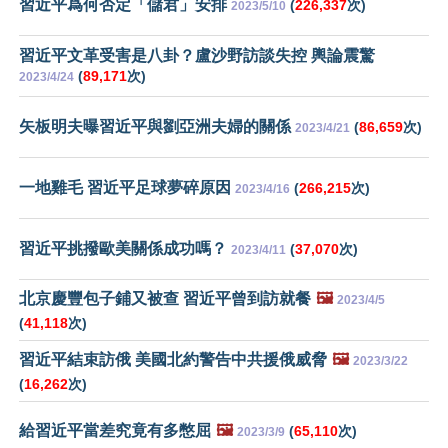
習近平爲何否定「儲君」安排
(
226,337
次)
2023/5/10
習近平文革受害是八卦？盧沙野訪談失控 輿論震驚
(
89,171
次)
2023/4/24
矢板明夫曝習近平與劉亞洲夫婦的關係
(
86,659
次)
2023/4/21
一地雞毛 習近平足球夢碎原因
(
266,215
次)
2023/4/16
習近平挑撥歐美關係成功嗎？
(
37,070
次)
2023/4/11
北京慶豐包子鋪又被查 習近平曾到訪就餐
🖼️
2023/4/5
(
41,118
次)
習近平結束訪俄 美國北約警告中共援俄威脅
🖼️
2023/3/22
(
16,262
次)
給習近平當差究竟有多憋屈
🖼️
(
65,110
次)
2023/3/9