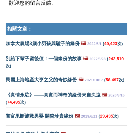
歡迎您的留言反饋。
相關文章：
加拿大農場3歲小男孩與驢子的緣份
🖼️
(
40,423
次)
2022/6/1
別給下輩子留後債！一個緣份的故事
🖼️
(
242,510
2022/3/28
次)
民國上海地產大亨之父的奇妙緣份
🖼️
(
58,497
次)
2021/10/17
《真情永駐》——真實而神奇的緣份來自久遠
🖼️
2020/8/16
(
74,495
次)
警官果斷施救男嬰 開啓珍貴緣份
🖼️
(
29,435
次)
2019/6/21