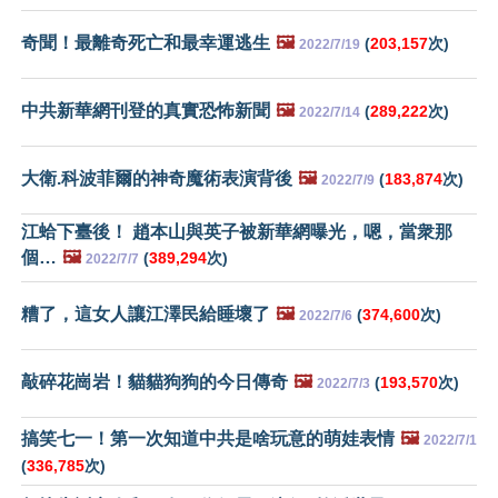
奇聞！最離奇死亡和最幸運逃生
🖼️
(
203,157
次)
2022/7/19
中共新華網刊登的真實恐怖新聞
🖼️
(
289,222
次)
2022/7/14
大衛.科波菲爾的神奇魔術表演背後
🖼️
(
183,874
次)
2022/7/9
江蛤下臺後！ 趙本山與英子被新華網曝光，嗯，當衆那
個…
🖼️
(
389,294
次)
2022/7/7
糟了，這女人讓江澤民給睡壞了
🖼️
(
374,600
次)
2022/7/6
敲碎花崗岩！貓貓狗狗的今日傳奇
🖼️
(
193,570
次)
2022/7/3
搞笑七一！第一次知道中共是啥玩意的萌娃表情
🖼️
2022/7/1
(
336,785
次)