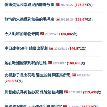
倒黴蛋兒和幸運兒的離奇故事
🖼️
(
125,874
次)
2022/8/27
無情的朱德遇到無義的毛澤東
🖼️
(
233,670
次)
2022/8/26
令人動容的動物奇聞
🖼️
(
150,092
次)
2022/8/23
中日建交50年 牆國出鬧劇
🖼️
(
146,871
次)
2022/8/19
她在歐洲能讀到我的思維
🖼️
(
160,439
次)
2022/8/17
女嬰脖子長出羽毛 醫生的解釋匪夷所思
🖼️
2022/8/14
(
258,974
次)
川普總統爲何被抄家 保險箱被撬開
🖼️
(
213,430
次)
2022/8/13
美國資深醫生：天使伴我遨遊宇宙
🖼️
(
158,236
次)
2022/8/6