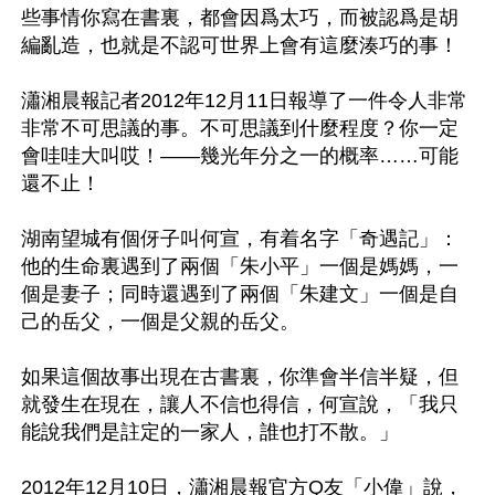
些事情你寫在書裏，都會因爲太巧，而被認爲是胡
編亂造，也就是不認可世界上會有這麼湊巧的事！

瀟湘晨報記者2012年12月11日報導了一件令人非常
非常不可思議的事。不可思議到什麼程度？你一定
會哇哇大叫哎！——幾光年分之一的概率……可能
還不止！

湖南望城有個伢子叫何宣，有着名字「奇遇記」：
他的生命裏遇到了兩個「朱小平」一個是媽媽，一
個是妻子；同時還遇到了兩個「朱建文」一個是自
己的岳父，一個是父親的岳父。

如果這個故事出現在古書裏，你準會半信半疑，但
就發生在現在，讓人不信也得信，何宣說，「我只
能說我們是註定的一家人，誰也打不散。」

2012年12月10日，瀟湘晨報官方Q友「小偉」說，