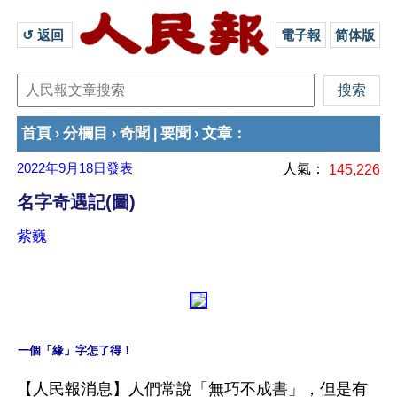
↺ 返回 
電子報
简体版
首頁
分欄目
奇聞
要聞
文章
›
›
|
›
：
2022年9月18日
發表
人氣：
145,226
名字奇遇記(圖)
紫巍
【人民報消息】人們常說「無巧不成書」，但是有