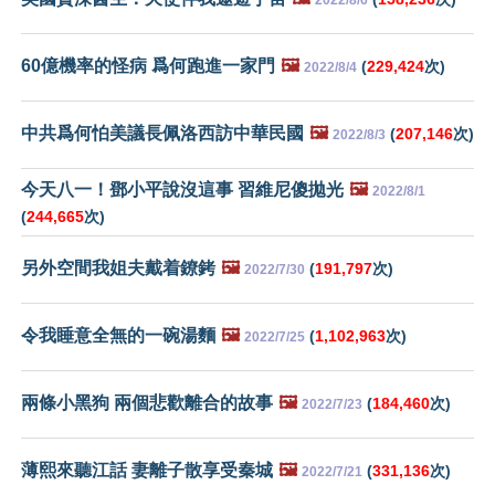
60億機率的怪病 爲何跑進一家門
🖼️
(
229,424
次)
2022/8/4
中共爲何怕美議長佩洛西訪中華民國
🖼️
(
207,146
次)
2022/8/3
今天八一！鄧小平說沒這事 習維尼傻拋光
🖼️
2022/8/1
(
244,665
次)
另外空間我姐夫戴着鐐銬
🖼️
(
191,797
次)
2022/7/30
令我睡意全無的一碗湯麵
🖼️
(
1,102,963
次)
2022/7/25
兩條小黑狗 兩個悲歡離合的故事
🖼️
(
184,460
次)
2022/7/23
薄熙來聽江話 妻離子散享受秦城
🖼️
(
331,136
次)
2022/7/21