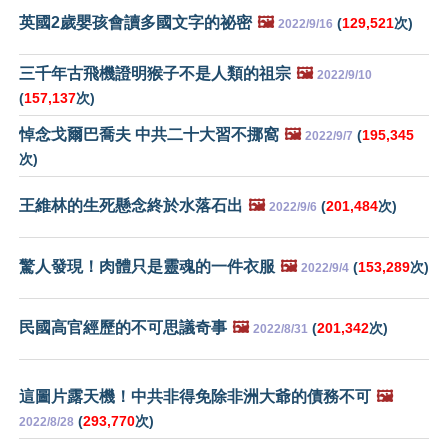
英國2歲嬰孩會讀多國文字的祕密
🖼️
(
129,521
次)
2022/9/16
三千年古飛機證明猴子不是人類的祖宗
🖼️
2022/9/10
(
157,137
次)
悼念戈爾巴喬夫 中共二十大習不挪窩
🖼️
(
195,345
2022/9/7
次)
王維林的生死懸念終於水落石出
🖼️
(
201,484
次)
2022/9/6
驚人發現！肉體只是靈魂的一件衣服
🖼️
(
153,289
次)
2022/9/4
民國高官經歷的不可思議奇事
🖼️
(
201,342
次)
2022/8/31
這圖片露天機！中共非得免除非洲大爺的債務不可
🖼️
(
293,770
次)
2022/8/28