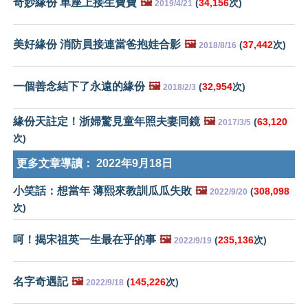
奇妙緣份 車座上接生寶寶
🖼️
(
34,156
次)
2019/4/21
美好緣份 消防員接連當爸抱娃合影
🖼️
(
37,442
次)
2018/8/16
一個善念結下了永遠的緣份
🖼️
(
32,954
次)
2018/2/3
緣份天註定！浙婦驚見童年照夫妻同鏡
🖼️
(
63,120
2017/3/5
次)
更多文章導讀：
2022年9月18日
小笑話：想當年 薄熙來教訓瓜瓜失敗
🖼️
(
308,098
2022/9/20
次)
呵！揭宋祖英一生最在乎的事
🖼️
(
235,136
次)
2022/9/19
名字奇遇記
🖼️
(
145,226
次)
2022/9/18