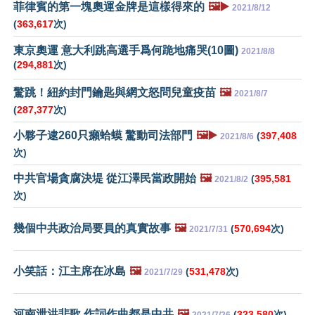
菲律賓的第一塊奧運金牌是這樣得來的
🖼️▶️
2021/8/12
(
363,617
次)
東京奧運 意大利跳高選手爲何跪地痛哭(10圖)
2021/8/8
(
294,881
次)
驚跳！紐約封門鑰匙與網文怒問兒童疫苗
🖼️
2021/8/7
(
287,377
次)
小夥子逮260只癩蛤蟆 驚動司法部門
🖼️▶️
(
397,408
2021/8/6
次)
中共官場貪腐決堤 從江澤民當政開始
🖼️
(
395,581
2021/8/2
次)
幾個中共政治局要員的真實故事
🖼️
(
570,694
次)
2021/7/31
小笑話：江主席在冰島
🖼️
(
531,478
次)
2021/7/29
河南泄洪悲歌 作詞作曲都是中共
🖼️
(
323,580
次)
2021/7/26