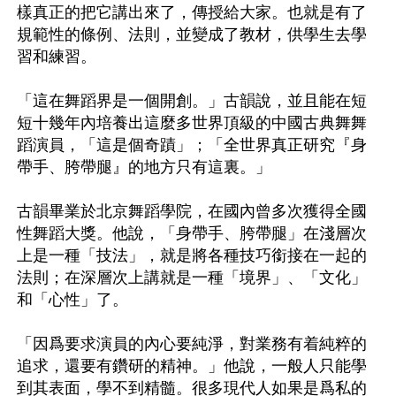
樣真正的把它講出來了，傳授給大家。也就是有了
規範性的條例、法則，並變成了教材，供學生去學
習和練習。

「這在舞蹈界是一個開創。」古韻說，並且能在短
短十幾年內培養出這麼多世界頂級的中國古典舞舞
蹈演員，「這是個奇蹟」；「全世界真正研究『身
帶手、胯帶腿』的地方只有這裏。」

古韻畢業於北京舞蹈學院，在國內曾多次獲得全國
性舞蹈大獎。他說，「身帶手、胯帶腿」在淺層次
上是一種「技法」，就是將各種技巧銜接在一起的
法則；在深層次上講就是一種「境界」、「文化」
和「心性」了。

「因爲要求演員的內心要純淨，對業務有着純粹的
追求，還要有鑽研的精神。」他說，一般人只能學
到其表面，學不到精髓。很多現代人如果是爲私的