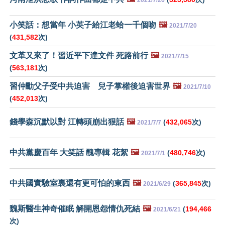
小笑話：想當年 小英子給江老蛤一千個吻
🖼️
2021/7/20
(
431,582
次)
文革又來了！習近平下達文件 死路前行
🖼️
2021/7/15
(
563,181
次)
習仲勳父子受中共迫害 兒子掌權後迫害世界
🖼️
2021/7/10
(
452,013
次)
錢學森沉默以對 江轉頭崩出狠話
🖼️
(
432,065
次)
2021/7/7
中共黨慶百年 大笑話 醜專輯 花絮
🖼️
(
480,746
次)
2021/7/1
中共國實驗室裏還有更可怕的東西
🖼️
(
365,845
次)
2021/6/29
魏斯醫生神奇催眠 解開恩怨情仇死結
🖼️
(
194,466
2021/6/21
次)