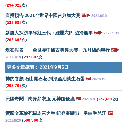
(
294,922
次)
直播預告 2021全世界中國古典舞大賽
🖼️▶️
2021/8/19
(
533,998
次)
新唐人採訪軍隊紅三代：經歷六四 認清黨軍
🖼️▶️
2021/6/19
(
262,692
次)
現在報名！「全世界中國古典舞大賽」九月紐約舉行
🖼️▶️
(
297,602
次)
2021/3/19
更多文章導讀：
2021年9月5日
神的眷顧 石山開石花 到預產期就生石蛋
🖼️
2021/9/6
(
268,765
次)
民國奇聞！肉身如衣服 元神隨便換
🖼️
(
257,691
次)
2021/9/1
賀龍文革慘死周恩來之手 紀登奎嚇出一身白毛兒汗
🖼️
(
508,960
次)
2021/8/29