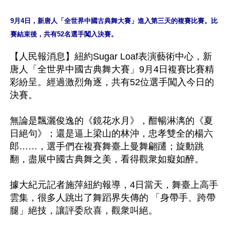
9月4日，新唐人「全世界中國古典舞大賽」進入第三天的複賽比賽。比
賽結束後，共有52名選手闖入決賽。
【人民報消息】紐約Sugar Loaf表演藝術中心，新
唐人「全世界中國古典舞大賽」9月4日複賽比賽精
彩紛呈。經過激烈角逐，共有52位選手闖入今日的
決賽。

無論是飄灑俊逸的《鏡花水月》，酣暢淋漓的《夏
日絕句》；還是逼上梁山的林沖，忠孝雙全的楊六
郎……，選手們在複賽舞臺上曼舞翩躚；旋動跳
翻，盡展中國古典舞之美，看得觀衆如癡如醉。

據大紀元記者施萍紐約報導，4日當天，舞臺上高手
雲集，很多人跳出了舞蹈界失傳的 「身帶手、跨帶
腿」絕技，讓評委欣喜，觀衆叫絕。
