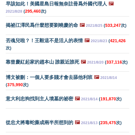
早該如此！美國星島日報無奈註冊爲外國代理人
🖼️
(
295,460
次)
2021/8/28
揭祕江澤民爲什麼想要劉曉慶的命
🖼️
(
533,247
次)
2021/8/25
丟魂兒啦？！王毅這不是活人的表情
🖼️
(
421,426
2021/8/23
次)
靠曾慶紅起家的趙本山 誰親近誰死
🖼️
(
337,116
次)
2021/8/20
博文被刪：一個人要多賤才會去舔他利班
🖼️
2021/8/14
(
375,990
次)
意大利忠狗找到主人墳墓的祕密
🖼️
(
191,870
次)
2021/8/14
從忠犬將毒蛇撕成兩半所想到的
🖼️
(
235,475
次)
2021/8/13