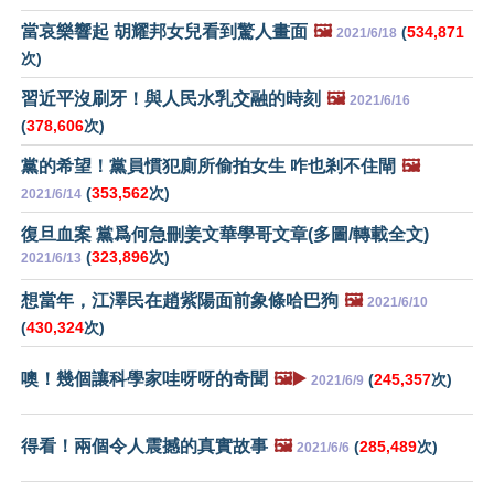
當哀樂響起 胡耀邦女兒看到驚人畫面
🖼️
(
534,871
2021/6/18
次)
習近平沒刷牙！與人民水乳交融的時刻
🖼️
2021/6/16
(
378,606
次)
黨的希望！黨員慣犯廁所偷拍女生 咋也剎不住閘
🖼️
(
353,562
次)
2021/6/14
復旦血案 黨爲何急刪姜文華學哥文章(多圖/轉載全文)
(
323,896
次)
2021/6/13
想當年，江澤民在趙紫陽面前象條哈巴狗
🖼️
2021/6/10
(
430,324
次)
噢！幾個讓科學家哇呀呀的奇聞
🖼️▶️
(
245,357
次)
2021/6/9
得看！兩個令人震撼的真實故事
🖼️
(
285,489
次)
2021/6/6