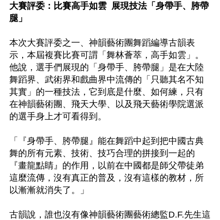
大賽評委：比賽高手如雲  展現技法「身帶手、胯帶
腿」
本次大賽評委之一、神韻藝術團舞蹈編導古韻表
示，本屆複賽比賽可謂「舞林薈萃，高手如雲」。
他說，選手們展現的「身帶手、胯帶腿」是在大陸
舞蹈界、武術界和戲曲界中流傳的「只聽其名不知
其實」的一種技法，它到底是什麼、如何練，只有
在神韻藝術團、飛天大學、以及飛天藝術學院選派
的選手身上才可看得到。

「『身帶手、胯帶腿』能在舞蹈中起到把中國古典
舞的所有元素、技術、技巧合理的拼接到一起的
『畫龍點睛』的作用，以前在中國都是師父帶徒弟
這麼流傳，沒有真正的普及，沒有這樣的教材，所
以漸漸就消失了。」

古韻說，誰也沒有像神韻藝術團藝術總監D.F.先生這