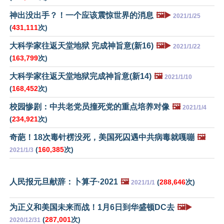
神出没出手？！一个应该震惊世界的消息
🖼️▶️
2021/1/25
(
431,111
次)
大科学家往返天堂地狱 完成神旨意(新16)
🖼️▶️
2021/1/22
(
163,799
次)
大科学家往返天堂地狱完成神旨意(新14)
🖼️
2021/1/10
(
168,452
次)
校园惨剧：中共老党员撞死党的重点培养对像
🖼️
2021/1/4
(
234,921
次)
奇葩！18次毒针楞没死，美国死囚遇中共病毒就嘎嘣
🖼️
(
160,385
次)
2021/1/3
人民报元旦献辞：卜算子·2021
🖼️
(
288,646
次)
2021/1/1
为正义和美国未来而战！1月6日到华盛顿DC去
🖼️▶️
(
287,001
次)
2020/12/31