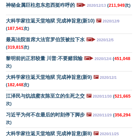
神秘金属巨柱忽东忽西挺咋呼的
🖼️▶️
(
211,949
次)
2020/12/13
大科学家往返天堂地狱 完成神旨意(新10)
🖼️
2020/12/9
(
187,541
次)
最高法院首席大法官罗伯茨被拉下水
🖼️▶️
2020/12/5
(
319,815
次)
黎明前的正邪较量 川普:不要赌我输
🖼️▶️
(
451,048
2020/12/4
次)
大科学家往返天堂地狱 完成神旨意(新9)
🖼️
2020/12/1
(
182,448
次)
江泽民与炕战蜜友陈至立的生死之交
🖼️
(
521,665
2020/11/30
次)
习近平为何不在最后的时刻停下脚步
🖼️
(
356,294
2020/11/29
次)
大科学家往返天堂地狱 完成神旨意(新8)
🖼️
2020/11/25