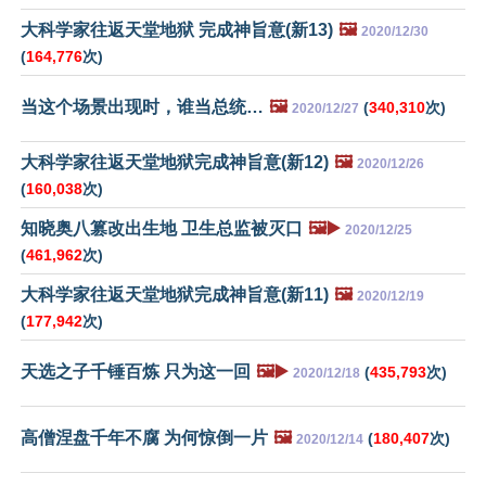
大科学家往返天堂地狱 完成神旨意(新13)
🖼️
2020/12/30
(
164,776
次)
当这个场景出现时，谁当总统…
🖼️
(
340,310
次)
2020/12/27
大科学家往返天堂地狱完成神旨意(新12)
🖼️
2020/12/26
(
160,038
次)
知晓奥八篡改出生地 卫生总监被灭口
🖼️▶️
2020/12/25
(
461,962
次)
大科学家往返天堂地狱完成神旨意(新11)
🖼️
2020/12/19
(
177,942
次)
天选之子千锤百炼 只为这一回
🖼️▶️
(
435,793
次)
2020/12/18
高僧涅盘千年不腐 为何惊倒一片
🖼️
(
180,407
次)
2020/12/14