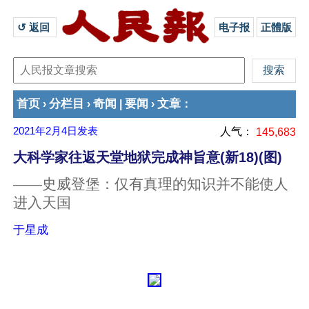
↺ 返回 
电子报
正體版
首页
分栏目
奇闻
要闻
文章
›
›
|
›
：
2021年2月4日
发表
人气：
145,683
大科学家往返天堂地狱完成神旨意(新18)(图)
——史威登堡：仅有真理的知识并不能使人
进入天国
于星成