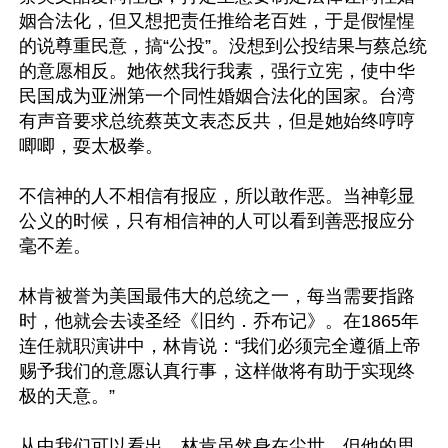
姻合法化，但又想把责任推给老百姓，于是假惺惺
的说尊重民意，搞“公投”。没想到公投结果与蔡总统
的意愿相反。她依然我行我素，强行立宪，使中华
民国成为亚洲第一个同性婚姻合法化的国家。台湾
有声音要求总统蔡英文表态反共，但是她始终哼哼
唧唧，耍太极拳。

不信神的人不相信有报应，所以敢作恶。当神彰显
公义的时候，只有相信神的人可以看到善恶报应分
毫不差。

林肯被誉为美国最伟大的总统之一，每当需要指路
时，他就会去读圣经《旧约．乔布记》。在1865年
连任就职演讲中，林肯说：“我们必须完全遵循上帝
赐予我们的意愿认真行事，这样做将有助于实现终
极的天意。”

从中我们可以看出，林肯虽然身在尘世，但他的思