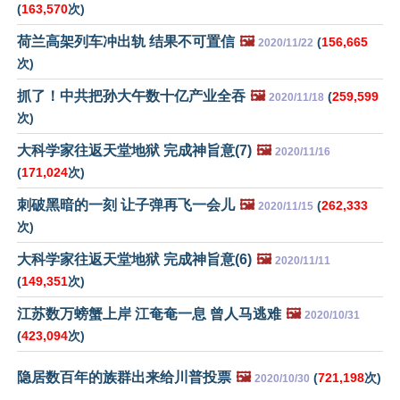
(
163,570
次)
荷兰高架列车冲出轨 结果不可置信
🖼️
(
156,665
2020/11/22
次)
抓了！中共把孙大午数十亿产业全吞
🖼️
(
259,599
2020/11/18
次)
大科学家往返天堂地狱 完成神旨意(7)
🖼️
2020/11/16
(
171,024
次)
刺破黑暗的一刻 让子弹再飞一会儿
🖼️
(
262,333
2020/11/15
次)
大科学家往返天堂地狱 完成神旨意(6)
🖼️
2020/11/11
(
149,351
次)
江苏数万螃蟹上岸 江奄奄一息 曾人马逃难
🖼️
2020/10/31
(
423,094
次)
隐居数百年的族群出来给川普投票
🖼️
(
721,198
次)
2020/10/30