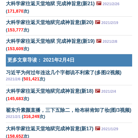
大科学家往返天堂地狱 完成神旨意(新21)
🖼️
2021/2/26
(
171,870
次)
大科学家往返天堂地狱完成神旨意(新20)
🖼️
2021/2/19
(
153,777
次)
大科学家往返天堂地狱 完成神旨意(新19)
🖼️
2021/2/8
(
153,609
次)
更多文章导读：
2021年2月4日
习近平为何过年连这几个字都说不利索了(多图/2视频)
(
501,421
次)
2021/2/6
大科学家往返天堂地狱完成神旨意(新18)
🖼️
2021/2/4
(
145,683
次)
翟东升素颜直播，三下五除二，给布林肯卸了妆(图/3视频)
(
316,249
次)
2021/2/1
大科学家往返天堂地狱完成神旨意(新17)
🖼️
2021/1/29
(
158,652
次)