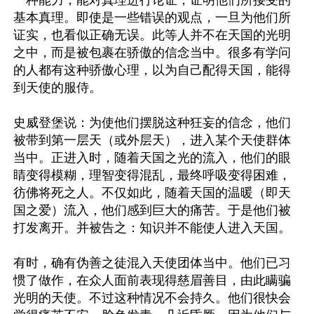
一种能力，能对真理进行论证，证明他们所接受的
基本真理。即使是一些错误的观点，一旦为他们所
证实，也看似正确无误。此等人并不在天国的光明
之中，而是被包裹在骄傲的信念当中。很多有学问
的人都有这种骄傲心理，以为自己配得天国，能得
到天使的服侍。

史威登堡说：为使他们摆脱这种狂妄的信念，他们
被带到第一层天（或外层天），进入某个天使群体
当中。正进入时，随着天国之光的流入，他们的眼
睛变得模糊，理智变得混乱，最终呼吸变得困难，
彷佛将死之人。不仅如此，随着天国的温暖（即天
国之爱）流入，他们感到巨大的痛苦。于是他们被
打发离开。并被告之：知识并不能使人进入天国。

有时，确有伪善之徒混入天使团体当中。他们已习
惯了做作，在众人面前表现得慈眉善目，由此瞒骗
光明的天使。不过这种情况不会持久。他们很快会