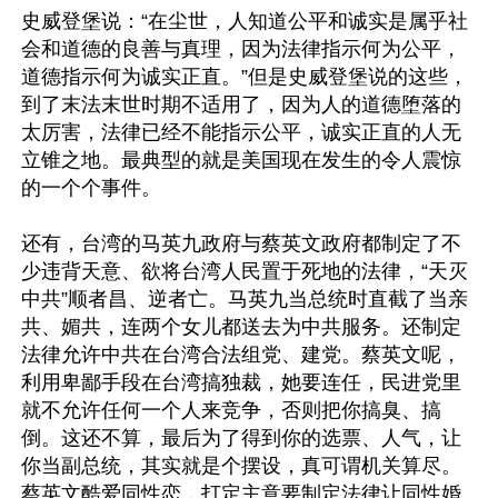
史威登堡说：“在尘世，人知道公平和诚实是属乎社
会和道德的良善与真理，因为法律指示何为公平，
道德指示何为诚实正直。”但是史威登堡说的这些，
到了末法末世时期不适用了，因为人的道德堕落的
太厉害，法律已经不能指示公平，诚实正直的人无
立锥之地。最典型的就是美国现在发生的令人震惊
的一个个事件。

还有，台湾的马英九政府与蔡英文政府都制定了不
少违背天意、欲将台湾人民置于死地的法律，“天灭
中共”顺者昌、逆者亡。马英九当总统时直截了当亲
共、媚共，连两个女儿都送去为中共服务。还制定
法律允许中共在台湾合法组党、建党。蔡英文呢，
利用卑鄙手段在台湾搞独裁，她要连任，民进党里
就不允许任何一个人来竞争，否则把你搞臭、搞
倒。这还不算，最后为了得到你的选票、人气，让
你当副总统，其实就是个摆设，真可谓机关算尽。
蔡英文酷爱同性恋，打定主意要制定法律让同性婚