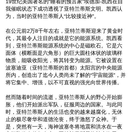
19世纪美国著名的“睡着的预言家”埃德加-凯西在自
我催眠状态下成功透视了亚特兰蒂斯文明。凯西认
为，当时的亚特兰蒂斯人“比较接近神”。

在公元前2万8千年左右，亚特兰蒂斯迎来了黄金时
代，其最令人注目的成就是它的能源系统。凯西看
到，亚特兰蒂斯能源系统的中心是磁欧石。它是六
面体（横断面是六角形）的巨大圆柱体状的玻璃样
物质，能吸收阳光，将其转变为能源。它被设置在
波塞迪亚（亚特兰蒂斯的首都）太阳宫的中央能源
所内，创造出了迄今人类尚未了解的“宇宙能源”，并
将它集中、增强，以不可直视的强光向世界传播。

然而随着时间的流逝，亚特兰蒂斯人的野心开始膨
胀，他们开始派出军队，征服周边的国家。与此同
时，亚特兰蒂斯人的生活也变的越来越腐化，无休
止的极尽奢华和道德沦丧，终于激怒了众神。于
是，突然有一天，海神波塞冬将地震和洪水在一夜