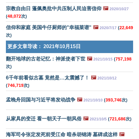
宗教自由日 蓬佩奥批中共压制人民迫害信仰
🖼️
2020/10/27
(
48,072
次)
信仰和家庭 美国牛仔厨师的"幸福菜谱"
🖼️
(
22,649
2020/7/17
次)
更多文章导读：
2021年10月15日
翻开地球的古老记忆：神派使者下世
🖼️
(
757,198
2021/10/15
次)
6千年前看似古墓 竟然是…太震撼了！
🖼️
2021/10/12
(
746,719
次)
孟晚舟回国与习近平将发动战争
🖼️
(
393,746
次)
2021/10/10
从家具的变迁 看一朝天子一朝风俗
🖼️
(
721,686
次)
2021/10/5
海军司令张定发死前受江命 暗杀胡锦涛 墓碑成这样
🖼️