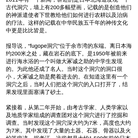
古代洞穴，墙上有200多幅壁画，记载的是创造他们
的神派遣使者下世教给他们如何进行农耕以及治病
的疗法。这样的记载在中华民族五千年的神传文化
中更是比比皆是。

报导说，“fugope洞穴”位于余市湾的东端。离日本海
约200米之处，藏在岩石的底下。是1950年被前来
进行海水浴的一个叫做大冢诚之助的中学生发现
的。为此他还成了名人。当时这个洞穴的洞口很
小，大冢诚之助是爬着进去的。在知道这里有一个
洞穴之后，当时人们把这个洞穴的入口打开了，结
果发现里面塞满了砂土。

紧接着，从第二年开始，由考古学家、人类学家以
及地质学家组成的调查团对这个洞穴进行了挖掘和
调查。当时发现这个洞穴深大约为7米，高度也大约
为7米。其中发现了大量的土器、石器、骨器以及火