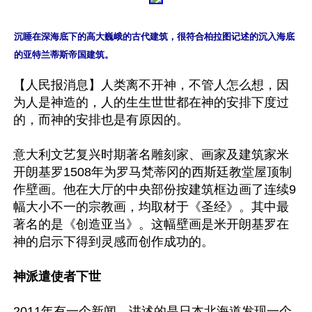
沉睡在深海底下的高大巍峨的古代建筑，很符合柏拉图记述的沉入海底
的亚特兰蒂斯帝国建筑。
【人民报消息】人类离不开神，不管人怎么想，因
为人是神造的，人的生生世世都在神的安排下度过
的，而神的安排也是有原因的。

意大利文艺复兴时期著名雕刻家、画家及建筑家米
开朗基罗1508年为罗马梵蒂冈的西斯廷教堂屋顶制
作壁画。他在大厅的中央部份按建筑框边画了连续9
幅大小不一的宗教画，均取材于《圣经》。其中最
著名的是《创造亚当》。这幅壁画是米开朗基罗在
神的启示下得到灵感而创作成功的。

神派遣使者下世
2011年有一个新闻，讲述的是日本北海道发现一个