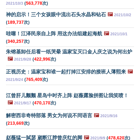
(
563,778
次)
2021/10/3
神的启示！三个女孩眼中流出石头水晶和钻石
🖼️
2021/10/2
(
189,737
次)
哇噻！江泽民亲自上阵 用这办法组建起海航
🖼️
2021/10/1
(
340,257
次)
朱镕基卸任后看一纸哭晕 温家宝灭口金人庆之说为何出炉
🖼️
(
422,996
次)
2021/9/28
正视历史：温家宝和谁一起打掉江安排的接班人薄熙来
🖼️
(
765,409
次)
2021/9/24
江曾肝儿颤颤 星岛中时齐上阵 赵薇露脸拼图让我笑喷！
🖼️
(
470,170
次)
2021/9/17
解密西非奇特部落 男女为何说不同语言
🖼️
2021/9/16
(
213,669
次)
赵薇猛一脦瑟 崴断江脖曾庆红的脚
🖼️
(
478,620
次)
2021/9/9