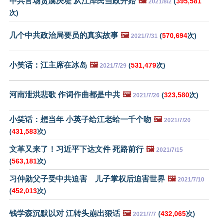
中共官场贪腐决堤 从江泽民当政开始
🖼️
(
395,581
2021/8/2
次)
几个中共政治局要员的真实故事
🖼️
(
570,694
次)
2021/7/31
小笑话：江主席在冰岛
🖼️
(
531,479
次)
2021/7/29
河南泄洪悲歌 作词作曲都是中共
🖼️
(
323,580
次)
2021/7/26
小笑话：想当年 小英子给江老蛤一千个吻
🖼️
2021/7/20
(
431,583
次)
文革又来了！习近平下达文件 死路前行
🖼️
2021/7/15
(
563,181
次)
习仲勋父子受中共迫害 儿子掌权后迫害世界
🖼️
2021/7/10
(
452,013
次)
钱学森沉默以对 江转头崩出狠话
🖼️
(
432,065
次)
2021/7/7