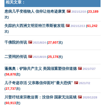
相关文章：
患病几乎变植物人 信仰让他奇迹康复
🖼️
(
23,189
2021/12/10
次)
失踪的大西洲文明亚特兰蒂斯被发现
🖼️
(
61,242
2021/12/13
次)
千佛院的传说
🖼️
(
27,607
次)
2021/8/24
二贤祠的传说
🖼️
(
25,178
次)
2021/8/19
蓬佩奥：铲除共产主义 美国须重塑信仰道德
🖼️
2021/7/27
(
58,878
次)
儿子奇迹存活 父亲靠信仰面对"最大恐惧"
🖼️
2021/7/2
(
27,737
次)
川普吁结束宗教迫害：没信仰 国家无法延续
🖼️
2020/12/28
(
60,913
次)