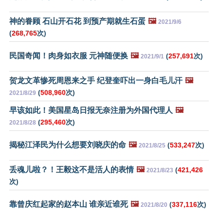
神的眷顾 石山开石花 到预产期就生石蛋
🖼️
2021/9/6
(
268,765
次)
民国奇闻！肉身如衣服 元神随便换
🖼️
(
257,691
次)
2021/9/1
贺龙文革惨死周恩来之手 纪登奎吓出一身白毛儿汗
🖼️
(
508,960
次)
2021/8/29
早该如此！美国星岛日报无奈注册为外国代理人
🖼️
(
295,460
次)
2021/8/28
揭秘江泽民为什么想要刘晓庆的命
🖼️
(
533,247
次)
2021/8/25
丢魂儿啦？！王毅这不是活人的表情
🖼️
(
421,426
2021/8/23
次)
靠曾庆红起家的赵本山 谁亲近谁死
🖼️
(
337,116
次)
2021/8/20