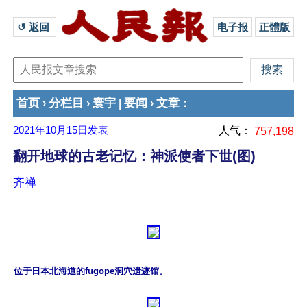
↺ 返回 
电子报
正體版
首页
分栏目
寰宇
要闻
文章
›
›
|
›
：
2021年10月15日
发表
人气：
757,198
翻开地球的古老记忆：神派使者下世(图)
齐禅
位于日本北海道的fugope洞穴遗迹馆。