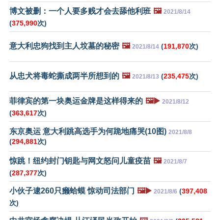
博文被删：一个人要多贱才会去舔他利班
🖼️
2021/8/14
(
375,990
次)
意大利忠狗找到主人坟墓的秘密
🖼️
(
191,870
次)
2021/8/14
从忠犬将毒蛇撕成两半所想到的
🖼️
(
235,475
次)
2021/8/13
菲律宾的第一块奥运金牌是这样得来的
🖼️▶️
2021/8/12
(
363,617
次)
东京奥运 意大利跳高选手为何跪地痛哭(10图)
2021/8/8
(
294,881
次)
惊跳！纽约封门钥匙与网文怒问儿童疫苗
🖼️
2021/8/7
(
287,377
次)
小伙子逮260只癞蛤蟆 惊动司法部门
🖼️▶️
(
397,408
2021/8/6
次)