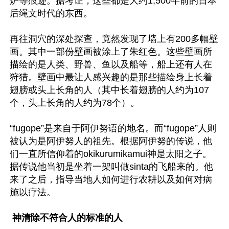
炉等痕迹。据考证，这些都是大约1,500年前的日本
后绳文时代的东西。

再往洞穴的深处探查，竟然发现了墙上有200多幅壁
画。其中一部份壁画被涂上了朱红色。这些壁画所
描绘的是人类、野兽、鱼以及船等，船上还有人在
狩猎。壁画中最让人感兴趣的是那些描绘身上长着
翅膀或头上长角的人（其中长着翅膀的人约为107
个，头上长角的人约为78个）。

“fugope”是来自于阿伊努语的地名。而“fugope”人则
被认为是阿伊努人的祖先。根据阿伊努的传说，他
们一直所信仰着的okikurumikamui神是太阳之子。
据传说他当初是坐着一架叫做sinta的飞船来的。他
来了之后，指导当地人如何进行农耕以及如何对病
施以疗法。

 神清除不符合人的标准的人