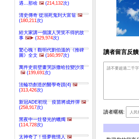
遇…那啥
🖼️
(
214,132
次)
清史傳奇 從溺死鬼到大富翁
🖼️
(
180,211
次)
給大家講一個讓人哭笑不得的故
事
🖼️▶️
(
329,974
次)
驚心魄！觀明代劉伯溫的《推碑
讀者留言反饋
圖》全文
🖼️
(
160,997
次)
萬件史前壁畫哭訴撒哈拉變沙漠
🖼️
(
199,691
次)
法輪功創造的醫學奇蹟(4)
🖼️
(
313,426
次)
新冠ADE初現 疫苗將成炸彈
🖼️
(
258,917
次)
讀者暱稱:
黑夜中一炷發光的蠟燭
🖼️
(
114,728
次)
太神奇了！怪夢救情人
🖼️