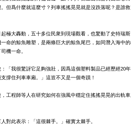
想。但爲什麼就這麼寸？列車搖搖晃晃就是沒跌落呢？是誰救
引起極大轟動，五十多位民衆到現場觀看，也驚動了史特瑞斯
機一命的鯨魚雕塑，是兩條巨大的鯨魚尾巴，如同潛入海中的
司機一命。

說：「我很驚訝它足夠強壯，因爲這個塑料製品已經歷經20
支撐住列車車廂。」這豈不又是一個奇蹟！

後，工程師等人在研究如何在強風中穩定住搖搖晃晃的出軌車
人對此表示：「這很棘手。」確實太棘手。
