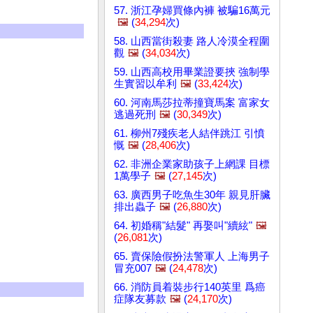
57. 浙江孕婦買條內褲 被騙16萬元
🖼️
(
34,294
次)
58. 山西當街殺妻 路人冷漠全程圍
觀
🖼️
(
34,034
次)
59. 山西高校用畢業證要挾 強制學
生實習以牟利
🖼️
(
33,424
次)
60. 河南馬莎拉蒂撞寶馬案 富家女
逃過死刑
🖼️
(
30,349
次)
61. 柳州7殘疾老人結伴跳江 引憤
慨
🖼️
(
28,406
次)
62. 非洲企業家助孩子上網課 目標
1萬學子
🖼️
(
27,145
次)
63. 廣西男子吃魚生30年 親見肝臟
排出蟲子
🖼️
(
26,880
次)
64. 初婚稱"結髮" 再娶叫"續絃"
🖼️
(
26,081
次)
65. 賣保險假扮法警軍人 上海男子
冒充007
🖼️
(
24,478
次)
66. 消防員着裝步行140英里 爲癌
症隊友募款
🖼️
(
24,170
次)