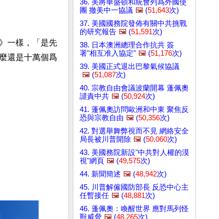
36. 美將華盛頓和統會列爲外國使
團 撤美中一協議
🖼️
(
51,643
次)
37. 美國國務院發佈有關中共挑戰
的研究報告
🖼️
(
51,591
次)
》一樣，「是先
38. 日本澳洲總理合作抗共 簽
署"相互准入協定"
🖼️
(
51,176
次)
麼還是十萬個爲
39. 美國正式退出巴黎氣候協議
🖼️
(
51,087
次)
40. 宗教自由會議波蘭開幕 蓬佩奧
譴責中共
🖼️
(
50,924
次)
41. 蓬佩奧訪問歐洲和中東 聚焦反
恐與宗教自由
🖼️
(
50,356
次)
42. 對選舉舞弊視而不見 網絡安全
局長被川普開除
🖼️
(
50,060
次)
43. 美國務院新設"中共對人權的漠
視"網頁
🖼️
(
49,575
次)
44. 新聞簡述
🖼️
(
48,942
次)
45. 川普解僱國防部長 反恐中心主
任暫接任
🖼️
(
48,881
次)
46. 蓬佩奧：喚醒世界 應對馬列怪
獸威脅
🖼️
(
48,265
次)