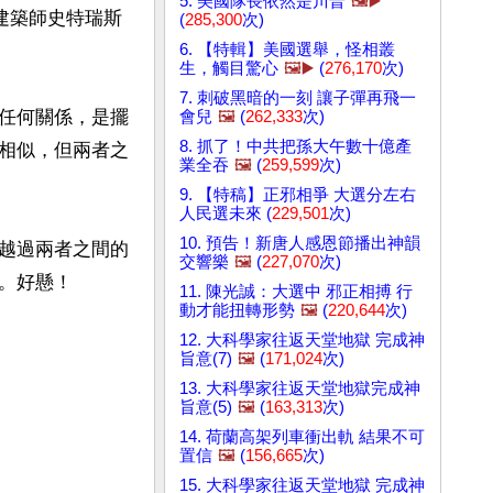
5. 美國隊長依然是川普
🖼️▶️
蘭建築師史特瑞斯
(
285,300
次)
6. 【特輯】美國選舉，怪相叢
生，觸目驚心
🖼️▶️
(
276,170
次)
7. 刺破黑暗的一刻 讓子彈再飛一
任何關係，是擺
會兒
🖼️
(
262,333
次)
8. 抓了！中共把孫大午數十億產
相似，但兩者之
業全吞
🖼️
(
259,599
次)
9. 【特稿】正邪相爭 大選分左右
人民選未來 (
229,501
次)
10. 預告！新唐人感恩節播出神韻
越過兩者之間的
交響樂
🖼️
(
227,070
次)
11. 陳光誠：大選中 邪正相搏 行
動才能扭轉形勢
🖼️
(
220,644
次)
12. 大科學家往返天堂地獄 完成神
旨意(7)
🖼️
(
171,024
次)
13. 大科學家往返天堂地獄完成神
旨意(5)
🖼️
(
163,313
次)
14. 荷蘭高架列車衝出軌 結果不可
置信
🖼️
(
156,665
次)
15. 大科學家往返天堂地獄 完成神