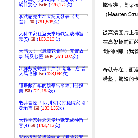
觸目驚心
🖼️▶️
(
276,170
次)
據報導，高架橋
（Maarten St
李洪志先生在大紀元發表《大
選》
🖼️
(
791,538
次)
從高清圖片上
大科學家往返天堂地獄完成神旨
意(5)
🖼️
(
163,313
次)
在高架橋前面
間的距離（我管
太感人！《鳳蘭花開時》真實故
事 觸及心靈
🖼️▶️
(
371,602
次)
江蘇數萬螃蟹上岸 江奄奄一息 曾
奇就奇在，衝
人馬逃難
🖼️
(
423,094
次)
隱居數百年的族羣出來給川普投
票
🖼️
(
721,198
次)
老井冒煙 ！四川村民打臉磚家 引
發地震
🖼️
(
133,136
次)
大科學家往返天堂地獄完成神旨
意(4)
🖼️
(
143,713
次)
幫你找到希望的短片《鳳蘭花開