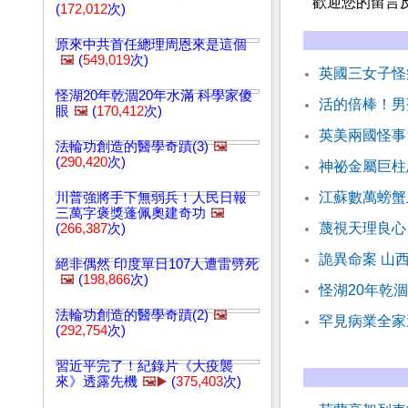
歡迎您的留言
(
172,012
次)
原來中共首任總理周恩來是這個
🖼️
(
549,019
次)
英國三女子怪
怪湖20年乾涸20年水滿 科學家傻
活的倍棒！男
眼
🖼️
(
170,412
次)
英美兩國怪事
法輪功創造的醫學奇蹟(3)
🖼️
(
290,420
次)
神祕金屬巨柱
江蘇數萬螃蟹
川普強將手下無弱兵！人民日報
三萬字褒獎蓬佩奧建奇功
🖼️
蔑視天理良心
(
266,387
次)
詭異命案 山
絕非偶然 印度單日107人遭雷劈死
🖼️
(
198,866
次)
怪湖20年乾涸
法輪功創造的醫學奇蹟(2)
🖼️
罕見病業全家
(
292,754
次)
習近平完了！紀錄片《大疫襲
來》透露先機
🖼️▶️
(
375,403
次)