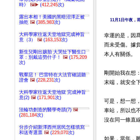
時》
🖼️▶️
(
412,245
次)
露出本相！美國的黑暗沼澤正被
11月1日午夜
抽乾
🖼️
(
385,983
次)
大科學家往返天堂地獄完成神旨
幸運的是，因
意（3）
🖼️
(
163,153
次)
而未受傷。據
新生兒剛出孃胎 大哭扯下醫生口
本人有關係。

罩：別戴這勞什子！
🖼️
(
175,209
次)
剛開始我在想
戰羣惡！ 巴雷特在大法官確認聽
證會
🖼️
(
228,231
次)
末端，就安全下
大科學家往返天堂地獄 完成神旨
意(2)
🖼️
(
171,901
次)
可是，想一想
法輪功創造的醫學奇蹟(7)
🖼️
車站，所以也
(
281,184
次)
沒在同一條直
分步介紹新澤西州居民怎樣填寫
和送寄選票
🖼️
(
229,070
次)
如果，當年，