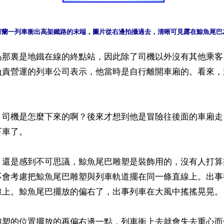
，荷蘭一列車衝出高架鐵路的末端，圖片從右邊拍攝過去，清晰可見露在鯨魚尾巴
爲那裏是地鐵在線的終點站，因此除了司機以外沒有其他乘客
負責營運的列車公司表示，他當時是自行離開車廂的。看來，
：司機是怎麼下來的啊？後來才想到他是冒險往後面的車廂走
車了。

，還是感到不可思議，鯨魚尾巴雕塑是裝飾用的，沒有人打算
不會考慮把鯨魚尾巴雕塑與列車軌道擺在同一條直線上。出事
線上。鯨魚尾巴擺放的偏右了，出事列車在大風中搖搖晃晃。

雕塑的位置擺放的再偏右邊一點，列車衝上去就會失去重心而