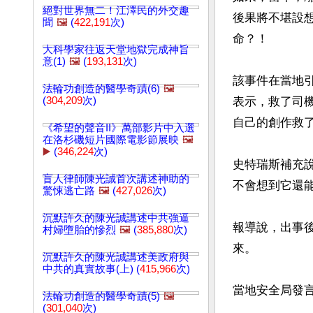
絕對世界無二！江澤民的外交趣
後果將不堪設
聞
🖼️
(
422,191
次)
命？！

大科學家往返天堂地獄完成神旨
意(1)
🖼️
(
193,131
次)
該事件在當地
法輪功創造的醫學奇蹟(6)
🖼️
(
304,209
次)
表示，救了司
自己的創作救了
《希望的聲音II》萬部影片中入選
在洛杉磯短片國際電影節展映
🖼️
▶️
(
346,224
次)
史特瑞斯補充
盲人律師陳光誠首次講述神助的
不會想到它還能
驚悚逃亡路
🖼️
(
427,026
次)
沉默許久的陳光誠講述中共強逼
報導說，出事
村婦墮胎的慘烈
🖼️
(
385,880
次)
來。

沉默許久的陳光誠講述美政府與
中共的真實故事(上) (
415,966
次)
當地安全局發言
法輪功創造的醫學奇蹟(5)
🖼️
(
301,040
次)