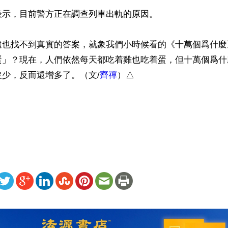
示，目前警方正在調查列車出軌的原因。

遠也找不到真實的答案，就象我們小時候看的《十萬個爲什麼
蛋」？現在，人們依然每天都吃着雞也吃着蛋，但十萬個爲什
少，反而還增多了。（文/
齊禪
）△

）
ww.renminbao.com/rmb/articles/2020/11/22/71732b.html