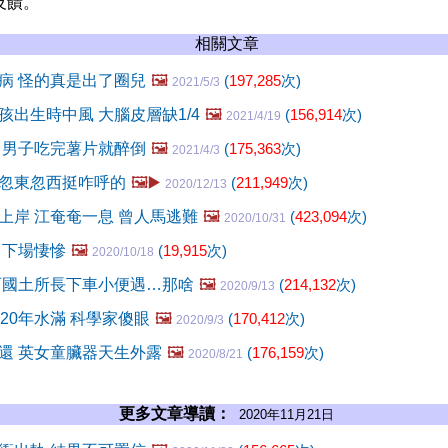
反饋。
相關文章
病 怪的真是出了圈兒
🖼️
(
197,285
次)
2021/5/3
孩出生時中風 大腦皮層缺1/4
🖼️
(
156,914
次)
2021/4/19
 男子吃完薯片就醉倒
🖼️
(
175,363
次)
2021/4/3
忽東忽西挺咋呼的
🖼️▶️
(
211,949
次)
2020/12/13
上岸 江奄奄一息 曾人馬逃難
🖼️
(
423,094
次)
2020/10/31
 下場悽慘
🖼️
(
19,915
次)
2020/10/18
西國土所長下車小便遇…那啥
🖼️
(
214,132
次)
2020/9/13
20年水滿 科學家傻眼
🖼️
(
170,412
次)
2020/9/3
還 英女童臟器天生外露
🖼️
(
176,159
次)
2020/8/21
更多文章導讀：
2020年11月21日