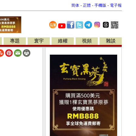
简体
-
正體
-
手機版
-
電子報
專題
寰宇
維權
視頻
雜談