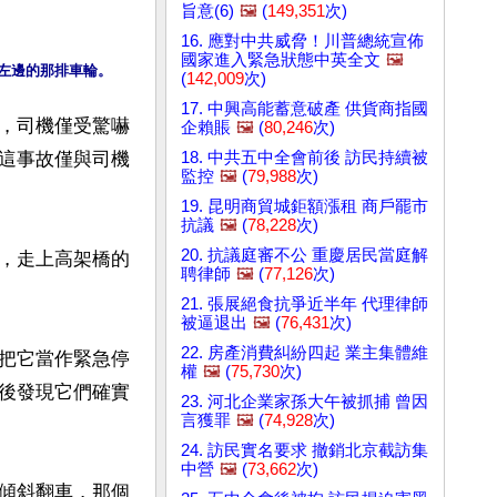
旨意(6)
🖼️
(
149,351
次)
16. 應對中共威脅！川普總統宣佈
國家進入緊急狀態中英全文
🖼️
左邊的那排車輪。
(
142,009
次)
17. 中興高能蓄意破產 供貨商指國
，司機僅受驚嚇
企賴賬
🖼️
(
80,246
次)
18. 中共五中全會前後 訪民持續被
這事故僅與司機
監控
🖼️
(
79,988
次)
19. 昆明商貿城鉅額漲租 商戶罷市
抗議
🖼️
(
78,228
次)
20. 抗議庭審不公 重慶居民當庭解
，走上高架橋的
聘律師
🖼️
(
77,126
次)
21. 張展絕食抗爭近半年 代理律師
被逼退出
🖼️
(
76,431
次)
22. 房產消費糾紛四起 業主集體維
把它當作緊急停
權
🖼️
(
75,730
次)
後發現它們確實
23. 河北企業家孫大午被抓捕 曾因
言獲罪
🖼️
(
74,928
次)
24. 訪民實名要求 撤銷北京截訪集
中營
🖼️
(
73,662
次)
傾斜翻車，那個