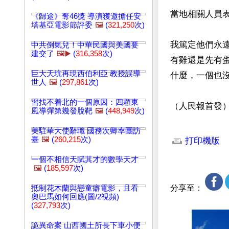
當地相關人員表
《歸途》奪46獎 導演獲邀擔任安
塔基亞電影節評委
🖼️
(
321,250
次)
我篤定他們永
中共倒氣兒！中華民國與美國要
建交了
🖼️▶️
(
316,358
次)
有雞還是先有
巨大天坑再現西伯利亞 教授誤導
什麼，一個也沒
世人
🖼️
(
297,861
次)
習找不着北的一個原因：四顆東
（人民報首發
風導彈第幾發脫靶
🖼️
(
448,949
次)
文章網址: http://w
美駐華大使辭職 國務次卿率團訪
臺
🖼️
(
260,215
次)
打印機版
一個不相信天賦其才的數學天才
🖼️
(
185,597
次)
分享至：
抵制花木蘭與戀童癖電影，且看
奧巴馬如何回應(圖/2視頻)
(
327,793
次)
詭異命案 山西國土所長下車小便