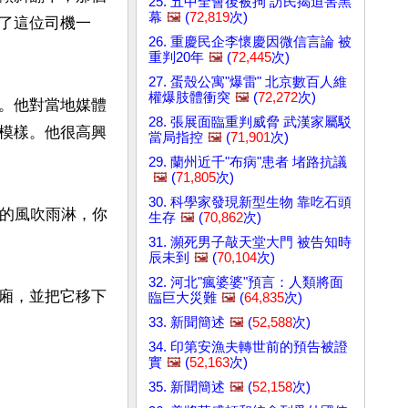
25. 五中全會後被拘 訪民揭迫害黑
幕
🖼️
(
72,819
次)
了這位司機一
26. 重慶民企李懷慶因微信言論 被
重判20年
🖼️
(
72,445
次)
27. 蛋殼公寓"爆雷" 北京數百人維
權爆肢體衝突
🖼️
(
72,272
次)
。他對當地媒體
28. 張展面臨重判威脅 武漢家屬駁
模樣。他很高興
當局指控
🖼️
(
71,901
次)
29. 蘭州近千"布病"患者 堵路抗議
🖼️
(
71,805
次)
30. 科學家發現新型生物 靠吃石頭
年的風吹雨淋，你
生存
🖼️
(
70,862
次)
31. 瀕死男子敲天堂大門 被告知時
辰未到
🖼️
(
70,104
次)
32. 河北"瘋婆婆"預言：人類將面
廂，並把它移下
臨巨大災難
🖼️
(
64,835
次)
33. 新聞簡述
🖼️
(
52,588
次)
34. 印第安漁夫轉世前的預告被證
實
🖼️
(
52,163
次)
35. 新聞簡述
🖼️
(
52,158
次)