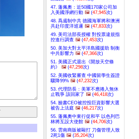
47. 蓬佩奧：近50國170家公司加
入美國淨網行動
🖼️
(
47,945
次)
48. 爲遏制中共 德國海軍將和澳洲
共赴印度洋巡邏
🖼️
(
47,833
次)
49. 美司法部長授權 對投票違規指
控進行調查
🖼️
(
47,453
次)
50. 美加大對太平洋島國援助 制衡
中共影響力
🖼️
(
47,366
次)
51. 美國正式退出《開放天空條
約》
🖼️
(
47,298
次)
52. 美國收緊審查 中國留學生簽證
驟降99%
🖼️
(
47,232
次)
53. 代理防長：美軍不應捲入無休
止戰爭 該回家了
🖼️
(
46,418
次)
54. 臉書CEO被控投巨資影響大選
被告上法庭
🖼️
(
46,217
次)
55. 蓬佩奧中東行促和平 以色列巴
林將互設大使館
🖼️
(
44,706
次)
56. 雲南商販被毆打 刀傷管理人致
2死1傷
🖼️
(
35,204
次)