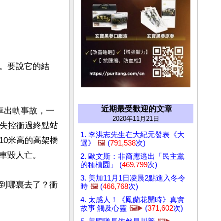
。要說它的結
近期最受歡迎的文章
車出軌事故，一
2020年11月21日
車失控衝過終點站
1. 李洪志先生在大紀元發表《大
10米高的高架橋
選》
🖼️
(
791,538
次)
車毀人亡。

2. 歐文斯：非裔應逃出「民主黨
的種植園」 (
469,799
次)
3. 美加11月1日凌晨2點進入冬令
到哪裏去了？衝
時
🖼️
(
466,768
次)
4. 太感人！《鳳蘭花開時》真實
故事 觸及心靈
🖼️▶️
(
371,602
次)