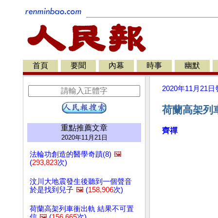
首頁
要聞
內幕
時事
幽默
2020年11月21日
荷蘭高架列車
重點推薦文章
齊禪
2020年11月21日
法輪功創造的醫學奇蹟(8)
🖼️
(
293,823
次)
汶川大地震發生後聽到一個聲音
於是找到兒子
🖼️
(
158,906
次)
荷蘭高架列車衝出軌 結果不可置
信
🖼️
(
156,665
次)