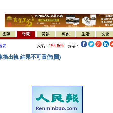
國際
奇聞
災禍
萬象
生活
文化
人氣：
156,665
分享：
發表
衝出軌 結果不可置信(圖)