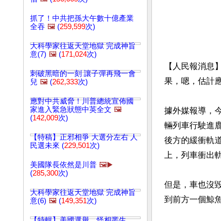
抓了！中共把孫大午數十億產業
全吞
🖼️
(
259,599
次)
大科學家往返天堂地獄 完成神旨
意(7)
🖼️
(
171,024
次)
【人民報消息
刺破黑暗的一刻 讓子彈再飛一會
果，嗯，估計應
兒
🖼️
(
262,333
次)
應對中共威脅！川普總統宣佈國
家進入緊急狀態中英全文
🖼️
據外媒報導，今
(
142,009
次)
輛列車行駛進鹿
【特稿】正邪相爭 大選分左右 人
後方的緩衝軌
民選未來 (
229,501
次)
上，列車衝出
美國隊長依然是川普
🖼️▶️
(
285,300
次)
但是，車也沒
大科學家往返天堂地獄 完成神旨
到前方一個鯨魚
意(6)
🖼️
(
149,351
次)
【特輯】美國選舉，怪相叢生，