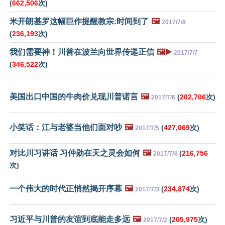
(
662,506
次)
米开朗基罗这幅巨作提醒教宗:时间到了
🖼️
2017/7/8
(
236,193
次)
我们需要神！川普在波兰向世界传递正信
🖼️▶️
2017/7/7
(
346,522
次)
美国出口中国的牛肉价兑现川普诺言
🖼️
(
202,706
次)
2017/7/6
小笑话：江与老婆当他们面对吵
🖼️
(
427,069
次)
2017/7/5
对比川习讲话 习仲勋在天之灵会如何
🖼️
(
216,756
2017/7/4
次)
一个伟大的时代正悄然揭开序幕
🖼️
(
234,874
次)
2017/7/3
习近平与川普的友谊到底能走多远
🖼️
(
205,975
次)
2017/7/2