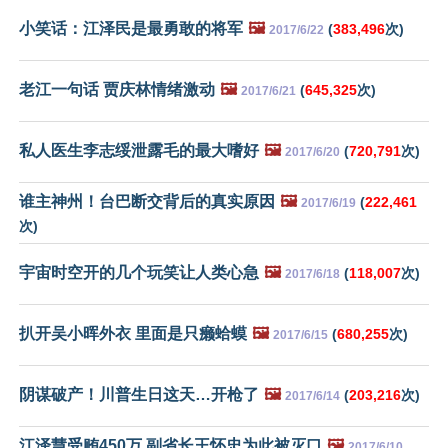
小笑话：江泽民是最勇敢的将军
🖼️
(
383,496
次)
2017/6/22
老江一句话 贾庆林情绪激动
🖼️
(
645,325
次)
2017/6/21
私人医生李志绥泄露毛的最大嗜好
🖼️
(
720,791
次)
2017/6/20
谁主神州！台巴断交背后的真实原因
🖼️
(
222,461
2017/6/19
次)
宇宙时空开的几个玩笑让人类心急
🖼️
(
118,007
次)
2017/6/18
扒开吴小晖外衣 里面是只癞蛤蟆
🖼️
(
680,255
次)
2017/6/15
阴谋破产！川普生日这天…开枪了
🖼️
(
203,216
次)
2017/6/14
江泽慧受贿450万 副省长王怀忠为此被灭口
🖼️
2017/6/10