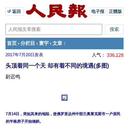
↺ 返回 
电子报
正體版
首页
分栏目
寰宇
文章
›
›
›
：
2017年7月20日
发表
人气：
336,128
头顶着同一个天 却有着不同的境遇(多图)
尉迟鸣
7月14日，突如其来的地陷，使佛罗里达州中部兰奥莱克斯市一户居民
的半栋房子开始倾斜。