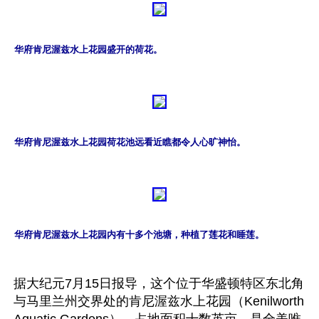
华府肯尼渥兹水上花园盛开的荷花。
华府肯尼渥兹水上花园荷花池远看近瞧都令人心旷神怡。
华府肯尼渥兹水上花园内有十多个池塘，种植了莲花和睡莲。
据大纪元7月15日报导，这个位于华盛顿特区东北角
与马里兰州交界处的肯尼渥兹水上花园（Kenilworth 