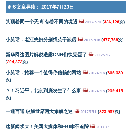
更多文章导读：
2017年7月20日
头顶着同一个天 却有着不同的境遇
🖼️
(
336,128
次)
2017/7/20
小笑话：老江夫妇分别找英子谈话
🖼️
(
477,759
次)
2017/7/18
新华网这图片解说透露CNN们快完蛋了
🖼️
2017/7/17
(
204,373
次)
小笑话：推荐一个值得你信赖的网站
🖼️
(
365,330
2017/7/16
次)
？！习近平，北京到底发生了什么事
🖼️
(
239,415
2017/7/15
次)
一通百通 破解世界两大难解之迷
🖼️
(
323,967
次)
2017/7/11
这新闻忒大！美国大媒体和FBI咋不追踪
🖼️
2017/7/9