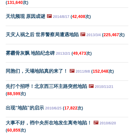
(
131,640
次)
天坑频现 原因成谜
🖼️
(
42,408
次)
2014/8/17
天灾人祸之后 世界警察局遭遇地陷
🖼️
(
225,467
次)
2013/3/4
雾霾骨灰飘 地陷纪念碑
(
49,473
次)
2013/2/1
同胞们，天塌地陷真的来了！
🖼️
(
152,048
次)
2011/9/8
先打个招呼！北京西三环主路突然地陷
🖼️
2010/11/21
(
88,599
次)
出现“地陷”的启示
(
17,822
次)
2010/6/25
大事不好，裆中央所在地发生离奇地陷！
🖼️
2010/6/20
(
60,859
次)