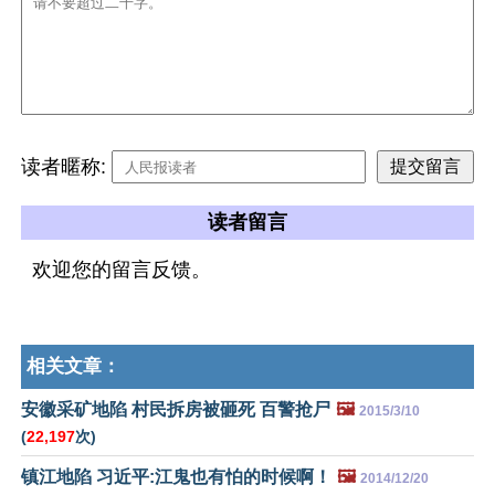
读者暱称:
读者留言
欢迎您的留言反馈。
相关文章：
安徽采矿地陷 村民拆房被砸死 百警抢尸
🖼️
2015/3/10
(
22,197
次)
镇江地陷 习近平:江鬼也有怕的时候啊！
🖼️
2014/12/20