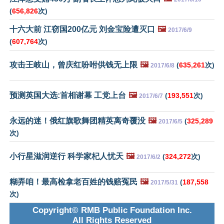
(
656,826
次)
十六大前 江窃国200亿元 刘金宝险遭灭口
🖼️
2017/6/9
(
607,764
次)
攻击王岐山，曾庆红吩咐供钱无上限
🖼️
(
635,261
次)
2017/6/8
预测英国大选:首相谢幕 工党上台
🖼️
(
193,551
次)
2017/6/7
永远的迷！俄红旗歌舞团精英离奇覆没
🖼️
(
325,289
2017/6/5
次)
小行星滋润逆行 科学家杞人忧天
🖼️
(
324,272
次)
2017/6/2
糊弄咱！最高检拿老百姓的钱赔冤民
🖼️
(
187,558
2017/5/31
次)
Copyright© RMB Public Foundation Inc.
All Rights Reserved