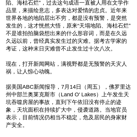
陷、海枯石烂”，过去这句成语一直被人用在文学作
品里，来描绘意志，多表达对爱情的忠贞。近年来
世界各地的地陷层出不穷，都是没有预警，是突然
发生的，这才恍然大悟，原来“天塌地陷、海枯石烂”
不是谁拍拍脑袋想出来的什么形容词，而是在久远
久远以前，曾经真实发生过的灾难。据考古学家的
考证，这种末日灾难曾不止发生过十次八次。

现在，打开新闻网站，满视野都是无预警的天灾人
祸，让人惊心动魄。

据美国ABC新闻报导，7月14日（周五），佛罗里达
州中部兰奥莱克斯市（Land O' Lakes）上午发生天
坑吞噬房屋的事故，直到下午依旧没有停止的迹
象，天坑面积在持续扩大中，侵袭道路。当地官员
表示，目前情况仍相当不稳定，危及居民的身家财
产安全。
