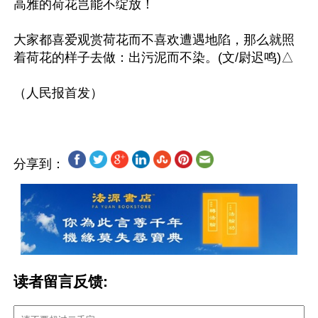
高雅的荷花岂能不绽放！

大家都喜爱观赏荷花而不喜欢遭遇地陷，那么就照
着荷花的样子去做：出污泥而不染。(文/尉迟鸣)△

分享到：
读者留言反馈: