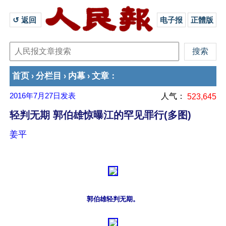
↺ 返回 
电子报
正體版
首页
分栏目
内幕
文章
›
›
›
：
2016年7月27日
发表
人气：
523,645
轻判无期 郭伯雄惊曝江的罕见罪行(多图)
姜平
郭伯雄轻判无期。