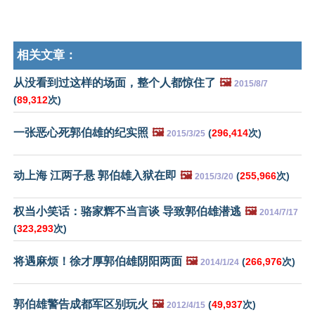
相关文章：
从没看到过这样的场面，整个人都惊住了
🖼️
2015/8/7
(
89,312
次)
一张恶心死郭伯雄的纪实照
🖼️
(
296,414
次)
2015/3/25
动上海 江两子悬 郭伯雄入狱在即
🖼️
(
255,966
次)
2015/3/20
权当小笑话：骆家辉不当言谈 导致郭伯雄潜逃
🖼️
2014/7/17
(
323,293
次)
将遇麻烦！徐才厚郭伯雄阴阳两面
🖼️
(
266,976
次)
2014/1/24
郭伯雄警告成都军区别玩火
🖼️
(
49,937
次)
2012/4/15