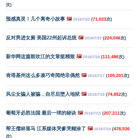
次)
预感真灵！几个离奇小故事
🖼️
(
71,023
次)
2016/7/20
反对男进女厕 美国22州起诉总统
🖼️
(
224,046
次)
2016/7/19
新华网这篇鼓吹江的文章挺精致
🖼️
(
111,486
次)
2016/7/18
肯塔基州这么多凑巧奇闻绝非偶然
🖼️
(
105,201
次)
2016/7/17
风尘女骗人被骗，自尽后堕入地狱
🖼️
(
74,852
次)
2016/7/16
葡萄牙必胜法国 最后一球的秘诀
🖼️
(
207,211
次)
2016/7/15
帮王儒林落马 江系媒体哭爹哭糊涂了
🖼️
(
478,536
2016/7/14
次)