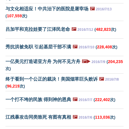
与文化相适应！中共治下的医院是屠宰场
🖼️
2016/7/13
(
107,559
次)
吕加平和克拉娃要了江泽民老命
🖼️
(
482,823
次)
2016/7/12
秀抗洪被免职 引起基层干部不满
🖼️
(
228,408
次)
2016/7/10
一亿美元打造诺亚方舟 为何不见方舟
🖼️▶️
(
204,235
2016/7/9
次)
终于看到一个公正的裁决！美国烟草巨头败诉
🖼️
2016/7/8
(
96,219
次)
一个打不垮的民族 得到神的恩典
🖼️
(
222,402
次)
2016/7/7
江残暴攻击同类致死 有图有真相
🖼️
(
113,036
次)
2016/7/6