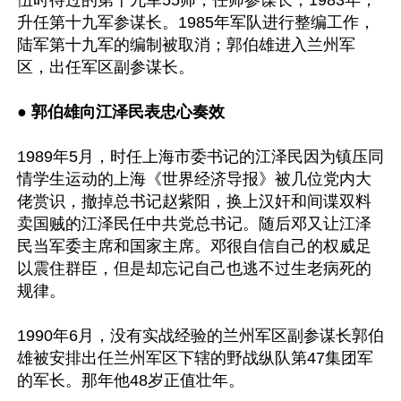
伍时待过的第十九军55师，任师参谋长；1983年，
升任第十九军参谋长。1985年军队进行整编工作，
陆军第十九军的编制被取消；郭伯雄进入兰州军
区，出任军区副参谋长。

● 
郭伯雄向江泽民表忠心奏效
1989年5月，时任上海市委书记的江泽民因为镇压同
情学生运动的上海《世界经济导报》被几位党内大
佬赏识，撤掉总书记赵紫阳，换上汉奸和间谍双料
卖国贼的江泽民任中共党总书记。随后邓又让江泽
民当军委主席和国家主席。邓很自信自己的权威足
以震住群臣，但是却忘记自己也逃不过生老病死的
规律。

1990年6月，没有实战经验的兰州军区副参谋长郭伯
雄被安排出任兰州军区下辖的野战纵队第47集团军
的军长。那年他48岁正值壮年。
