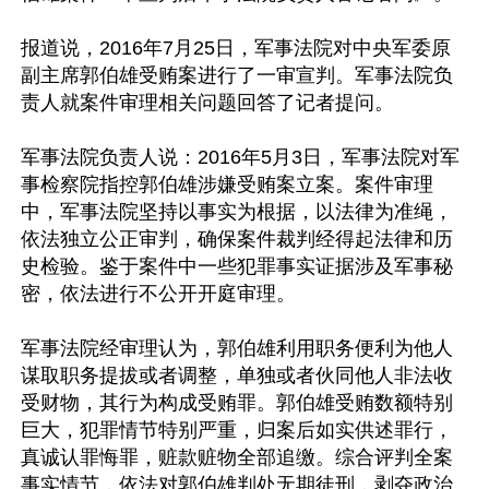
报道说，2016年7月25日，军事法院对中央军委原
副主席郭伯雄受贿案进行了一审宣判。军事法院负
责人就案件审理相关问题回答了记者提问。

军事法院负责人说：2016年5月3日，军事法院对军
事检察院指控郭伯雄涉嫌受贿案立案。案件审理
中，军事法院坚持以事实为根据，以法律为准绳，
依法独立公正审判，确保案件裁判经得起法律和历
史检验。鉴于案件中一些犯罪事实证据涉及军事秘
密，依法进行不公开开庭审理。

军事法院经审理认为，郭伯雄利用职务便利为他人
谋取职务提拔或者调整，单独或者伙同他人非法收
受财物，其行为构成受贿罪。郭伯雄受贿数额特别
巨大，犯罪情节特别严重，归案后如实供述罪行，
真诚认罪悔罪，赃款赃物全部追缴。综合评判全案
事实情节，依法对郭伯雄判处无期徒刑，剥夺政治