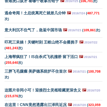
香港虎口拔牙 看哪个敢拿出钳子
🖼️
(
106,701
次)
2016/7/25
逃命奇闻！土总统离死亡就差几分钟
🖼️
(
487,771
2016/7/24
次)
意大利沉不住气了，急返中国市场
🖼️
(
109,861
次)
2016/7/23
吓死三呆婊！关键时刻 王岐山绝不会撂挑子
🖼️
2016/7/22
(
481,243
次)
上海帮疯狂了！IS自杀式飞机撞桥 留下活口
🖼️
2016/7/21
(
255,640
次)
三胖飞毛腿瘸 美萨德系统护不住首尔
🖼️
(
100,708
2016/7/21
次)
这图片非同小可！迎接烈士灵柩暗藏更深含义
🖼️
2016/7/20
(
215,076
次)
在这里！CNN竟然透露出江泽民近况
🖼️
(
323,059
2016/7/20