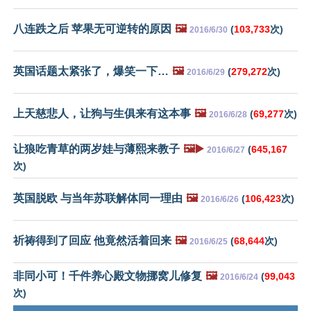
八连跌之后 苹果无可逆转的原因
🖼️
(
103,733
次)
2016/6/30
英国话题太紧张了，爆笑一下…
🖼️
(
279,272
次)
2016/6/29
上天慈悲人，让狗与生俱来有这本事
🖼️
(
69,277
次)
2016/6/28
让狼吃青草的两岁娃与薄熙来教子
🖼️▶️
(
645,167
2016/6/27
次)
英国脱欧 与当年苏联解体同一理由
🖼️
(
106,423
次)
2016/6/26
祈祷得到了回应 他竟然活着回来
🖼️
(
68,644
次)
2016/6/25
非同小可！千件养心殿文物挪窝儿修复
🖼️
(
99,043
2016/6/24
次)