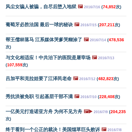
风尘女骗人被骗，自尽后堕入地狱
🖼️
(
74,852
次)
2016/7/16
葡萄牙必胜法国 最后一球的秘诀
🖼️
(
207,211
次)
2016/7/15
帮王儒林落马 江系媒体哭爹哭糊涂了
🖼️
(
478,536
2016/7/14
次)
与文化相适应！中共治下的医院是屠宰场
🖼️
2016/7/13
(
107,559
次)
吕加平和克拉娃要了江泽民老命
🖼️
(
482,823
次)
2016/7/12
秀抗洪被免职 引起基层干部不满
🖼️
(
228,408
次)
2016/7/10
一亿美元打造诺亚方舟 为何不见方舟
🖼️▶️
(
204,235
2016/7/9
次)
终于看到一个公正的裁决！美国烟草巨头败诉
🖼️
2016/7/8