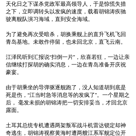
天化日之下谋杀党政军最高领导人，于是惊慌失措
之下，立即调转头以发疯的速度，载着胡锦涛疾驰
驶离舰队演习海域，直到安全海域。

为了避免再次受暗杀，胡换乘舰上的直升飞机飞回
青岛基地。未敢作停留，也未回北京，直飞云南。

江泽民听到汇报说“扫倒一片”，欣喜若狂，一边让亲
信继续打探胡的确实消息，一边在青岛准备开庆祝
豪宴。

由于胡乘坐的导弹驱逐舰跑了，没人知道胡到底是
死是伤，“江当时急等消息等的发疯了”。一个星期之
后， 毫发未损的胡锦涛把一切安排妥当，才回北京
露面。

土耳其总统专机遭遇两架叛军战斗机雷达锁定却神
奇逃生，胡锦涛视察黄海时遭两艘江系军舰定位开