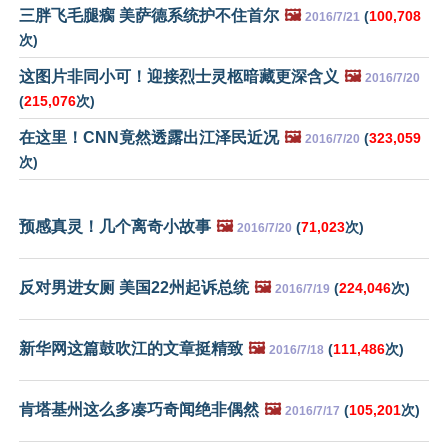
三胖飞毛腿瘸 美萨德系统护不住首尔
🖼️
(
100,708
2016/7/21
次)
这图片非同小可！迎接烈士灵柩暗藏更深含义
🖼️
2016/7/20
(
215,076
次)
在这里！CNN竟然透露出江泽民近况
🖼️
(
323,059
2016/7/20
次)
预感真灵！几个离奇小故事
🖼️
(
71,023
次)
2016/7/20
反对男进女厕 美国22州起诉总统
🖼️
(
224,046
次)
2016/7/19
新华网这篇鼓吹江的文章挺精致
🖼️
(
111,486
次)
2016/7/18
肯塔基州这么多凑巧奇闻绝非偶然
🖼️
(
105,201
次)
2016/7/17