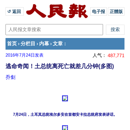
↺ 返回 
电子报
正體版
首页
分栏目
内幕
文章
›
›
›
：
2016年7月24日
发表
人气：
487,771
逃命奇闻！土总统离死亡就差几分钟(多图)
乔劁
7月24日，土耳其总统埃尔多安在首都安卡拉总统府发表讲话。