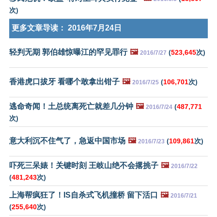
次)
更多文章导读：
2016年7月24日
轻判无期 郭伯雄惊曝江的罕见罪行
🖼️
(
523,645
次)
2016/7/27
香港虎口拔牙 看哪个敢拿出钳子
🖼️
(
106,701
次)
2016/7/25
逃命奇闻！土总统离死亡就差几分钟
🖼️
(
487,771
2016/7/24
次)
意大利沉不住气了，急返中国市场
🖼️
(
109,861
次)
2016/7/23
吓死三呆婊！关键时刻 王岐山绝不会撂挑子
🖼️
2016/7/22
(
481,243
次)
上海帮疯狂了！IS自杀式飞机撞桥 留下活口
🖼️
2016/7/21
(
255,640
次)