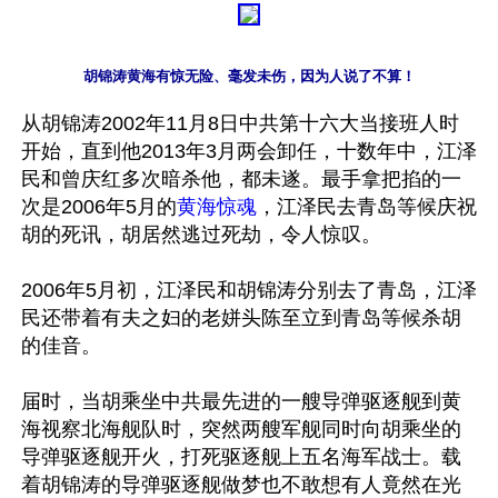
胡锦涛黄海有惊无险、毫发未伤，因为人说了不算！
从胡锦涛2002年11月8日中共第十六大当接班人时
开始，直到他2013年3月两会卸任，十数年中，江泽
民和曾庆红多次暗杀他，都未遂。最手拿把掐的一
次是2006年5月的
黄海惊魂
，江泽民去青岛等候庆祝
胡的死讯，胡居然逃过死劫，令人惊叹。

2006年5月初，江泽民和胡锦涛分别去了青岛，江泽
民还带着有夫之妇的老姘头陈至立到青岛等候杀胡
的佳音。

届时，当胡乘坐中共最先进的一艘导弹驱逐舰到黄
海视察北海舰队时，突然两艘军舰同时向胡乘坐的
导弹驱逐舰开火，打死驱逐舰上五名海军战士。载
着胡锦涛的导弹驱逐舰做梦也不敢想有人竟然在光