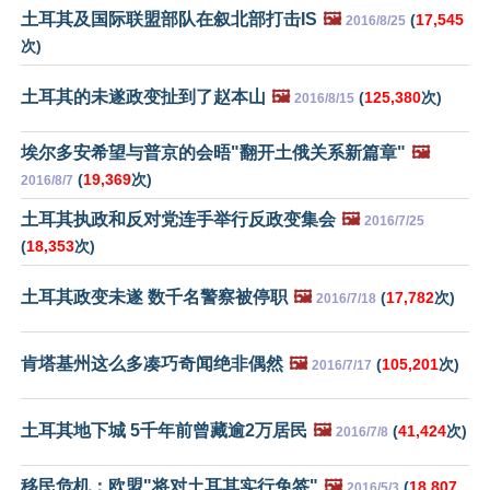
土耳其及国际联盟部队在叙北部打击IS
🖼️
(
17,545
2016/8/25
次)
土耳其的未遂政变扯到了赵本山
🖼️
(
125,380
次)
2016/8/15
埃尔多安希望与普京的会晤"翻开土俄关系新篇章"
🖼️
(
19,369
次)
2016/8/7
土耳其执政和反对党连手举行反政变集会
🖼️
2016/7/25
(
18,353
次)
土耳其政变未遂 数千名警察被停职
🖼️
(
17,782
次)
2016/7/18
肯塔基州这么多凑巧奇闻绝非偶然
🖼️
(
105,201
次)
2016/7/17
土耳其地下城 5千年前曾藏逾2万居民
🖼️
(
41,424
次)
2016/7/8
移民危机：欧盟"将对土耳其实行免签"
🖼️
(
18,807
2016/5/3