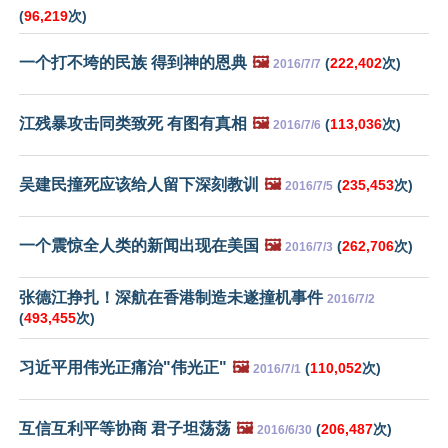
(
96,219
次)
一个打不垮的民族 得到神的恩典
🖼️
(
222,402
次)
2016/7/7
江残暴攻击同类致死 有图有真相
🖼️
(
113,036
次)
2016/7/6
吴建民撞死应该给人留下深刻教训
🖼️
(
235,453
次)
2016/7/5
一个震惊全人类的新闻出现在美国
🖼️
(
262,706
次)
2016/7/3
张德江挣扎！深航在香港制造未遂撞机事件
2016/7/2
(
493,455
次)
习近平用伟光正痛治"伟光正"
🖼️
(
110,052
次)
2016/7/1
互信互利平等协商 君子坦荡荡
🖼️
(
206,487
次)
2016/6/30