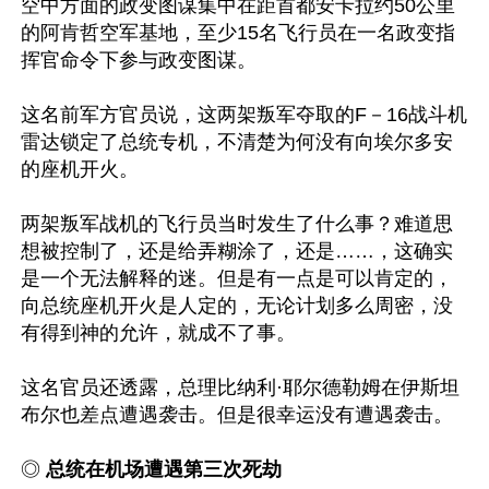
空中方面的政变图谋集中在距首都安卡拉约50公里
的阿肯哲空军基地，至少15名飞行员在一名政变指
挥官命令下参与政变图谋。

这名前军方官员说，这两架叛军夺取的F－16战斗机
雷达锁定了总统专机，不清楚为何没有向埃尔多安
的座机开火。

两架叛军战机的飞行员当时发生了什么事？难道思
想被控制了，还是给弄糊涂了，还是……，这确实
是一个无法解释的迷。但是有一点是可以肯定的，
向总统座机开火是人定的，无论计划多么周密，没
有得到神的允许，就成不了事。

这名官员还透露，总理比纳利·耶尔德勒姆在伊斯坦
布尔也差点遭遇袭击。但是很幸运没有遭遇袭击。

◎ 
总统在机场遭遇第三次死劫