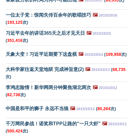
2015/10/17
一位太子党：惊闻失传百余年的歌唱技巧
🖼️
2015/10/16
(
193,125
次)
习近平去年的讲话365天之后才见天日
🖼️
2015/10/15
(
351,416
次)
天象大变！习近平近期要下这盘棋
🖼️
(
109,958
次)
2015/10/14
大科学家往返天堂地狱 完成神旨意(2)
🖼️
(
68,735
2015/10/13
次)
李鸿忠险情！新华网两分钟聚焦湖北两次
🖼️
2015/10/12
(
82,738
次)
中国是和平的狮子 永远不当狼
🖼️
(
80,264
次)
2015/10/12
千万网民参战！诺奖和TPP让路的"一只大虾"
🖼️
2015/10/11
(
500,424
次)