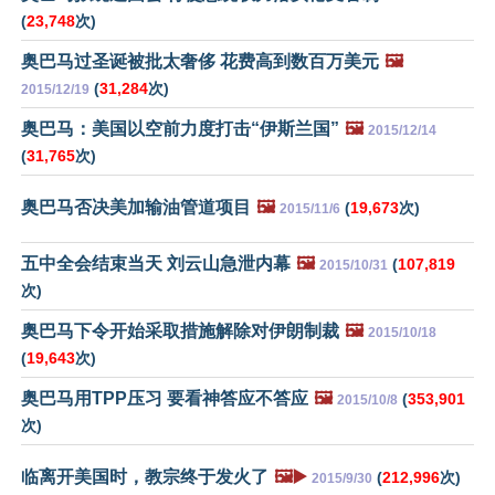
(
23,748
次)
奥巴马过圣诞被批太奢侈 花费高到数百万美元
🖼️
(
31,284
次)
2015/12/19
奥巴马：美国以空前力度打击“伊斯兰国”
🖼️
2015/12/14
(
31,765
次)
奥巴马否决美加输油管道项目
🖼️
(
19,673
次)
2015/11/6
五中全会结束当天 刘云山急泄内幕
🖼️
(
107,819
2015/10/31
次)
奥巴马下令开始采取措施解除对伊朗制裁
🖼️
2015/10/18
(
19,643
次)
奥巴马用TPP压习 要看神答应不答应
🖼️
(
353,901
2015/10/8
次)
临离开美国时，教宗终于发火了
🖼️▶️
(
212,996
次)
2015/9/30