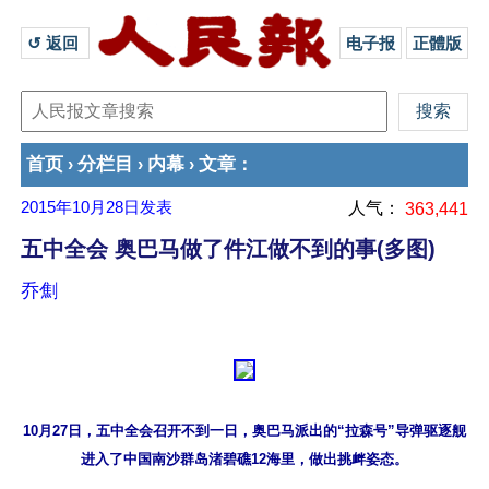
↺ 返回 
电子报
正體版
首页
分栏目
内幕
文章
›
›
›
：
2015年10月28日
发表
人气：
363,441
五中全会 奥巴马做了件江做不到的事(多图)
乔劁
10月27日，五中全会召开不到一日，奥巴马派出的“拉森号”导弹驱逐舰

进入了中国南沙群岛渚碧礁12海里，做出挑衅姿态。