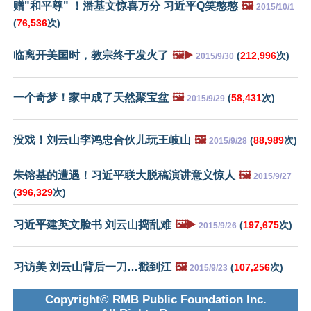
赠"和平尊" ！潘基文惊喜万分 习近平Q笑憨憨
🖼️
2015/10/1
(
76,536
次)
临离开美国时，教宗终于发火了
🖼️▶️
(
212,996
次)
2015/9/30
一个奇梦！家中成了天然聚宝盆
🖼️
(
58,431
次)
2015/9/29
没戏！刘云山李鸿忠合伙儿玩王岐山
🖼️
(
88,989
次)
2015/9/28
朱镕基的遭遇！习近平联大脱稿演讲意义惊人
🖼️
2015/9/27
(
396,329
次)
习近平建英文脸书 刘云山捣乱难
🖼️▶️
(
197,675
次)
2015/9/26
习访美 刘云山背后一刀…戳到江
🖼️
(
107,256
次)
2015/9/23
Copyright© RMB Public Foundation Inc.