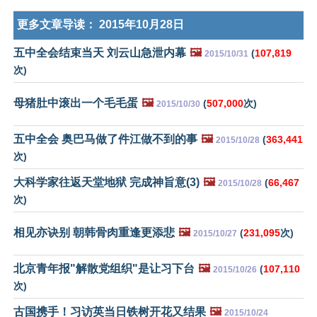
更多文章导读：
2015年10月28日
五中全会结束当天 刘云山急泄内幕
🖼️
(
107,819
2015/10/31
次)
母猪肚中滚出一个毛毛蛋
🖼️
(
507,000
次)
2015/10/30
五中全会 奥巴马做了件江做不到的事
🖼️
(
363,441
2015/10/28
次)
大科学家往返天堂地狱 完成神旨意(3)
🖼️
(
66,467
2015/10/28
次)
相见亦诀别 朝韩骨肉重逢更添悲
🖼️
(
231,095
次)
2015/10/27
北京青年报"解散党组织"是让习下台
🖼️
(
107,110
2015/10/26
次)
古国携手！习访英当日铁树开花又结果
🖼️
2015/10/24