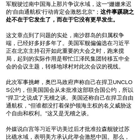
军舰驶过南中国海上那片争议水域，这一“姗姗来迟
的‘自由通航权’行动肯定会激怒北京”；
这件事蹊跷之
处不在于它发生了，而在于它没有更早发生。
这文章点到了问题的实处，南沙群岛的归属权争
端，已经好多好多年了。美国军舰偏偏选在习近平
正在北京主持召开如此重要的大会之时，跑来搅
局，起到的实际作用是帮忙江泽民集团转移五中全
会的会议主题，转移地球村对此次会议的视线。

此次军事挑衅，奥巴马政府声称自己在捍卫UNCLO
S公约，但美国国会从未批准这部联合国公约，所以
“捍卫”之说成了无稽之谈。美国还称自己在捍卫自由
通航权，“但谁都没打着保护领海主权的名义威胁这
个自由和权利。”这又是无稽之谈。

外媒说白宫等习近平访美过后才批准拉森舰驶过苏
比礁水域，表明美方承认此举会激怒中国。那么，