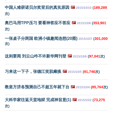
中国人难获诺贝尔奖背后的真实原因
🖼️
(
189,289
2015/10/10
次)
奥巴马用TPP压习 要看神答应不答应
🖼️
(
353,901
2015/10/8
次)
一张桌子分两国 欧洲小镇趣闻连想(20图)
(
301,000
2015/10/7
次)
这则要闻 刘云山咋不许新华网刊登
🖼️
(
97,041
次)
2015/10/6
习来这一下子，张德江笑肌瘫痪
🖼️
(
91,746
次)
2015/10/5
教皇方济各预测自己不超五年就下台
🖼️
(
85,764
次)
2015/10/4
大科学家往返天堂地狱 完成神旨意(1)
🖼️
(
73,275
2015/10/2
次)