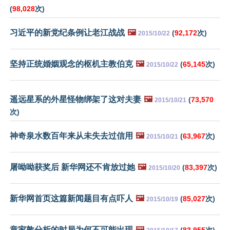
(
98,028
次)
习近平的新党纪条例让老江战战
🖼️
(
92,172
次)
2015/10/22
坚持正统婚姻观念的枢机主教伯克
🖼️
(
65,145
次)
2015/10/22
遥远星系的外星怪物绑架了这对夫妻
🖼️
(
73,570
2015/10/21
次)
神奇泉水数百年来从未失去过信用
🖼️
(
63,967
次)
2015/10/21
屠呦呦获奖后 新华网还不肯放过她
🖼️
(
83,397
次)
2015/10/20
新华网首页这篇新闻题目有点吓人
🖼️
(
85,027
次)
2015/10/19
章家敦分析的时局为何不可能出现
🖼️
(
83,955
次)