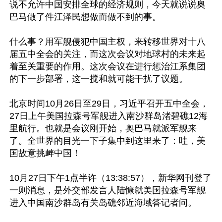
说不允许中国安排全球的经济规则，今天就说说奥
巴马做了件江泽民想做而做不到的事。 

什么事？用军舰侵犯中国主权，来转移世界对十八
届五中全会的关注，而这次会议对地球村的未来起
着至关重要的作用。这次会议在进行惩治江系集团
的下一步部署，这一搅和就可能干扰了议题。

北京时间10月26日至29日，习近平召开五中全会，
27日上午美国拉森号军舰进入南沙群岛渚碧礁12海
里航行。也就是会议刚开始，奥巴马就派军舰来
了。全世界的目光一下子集中到这里来了：哇，美
国故意挑衅中国！

10月27日下午1点半许（13:38:57），新华网刊登了
一则消息，是外交部发言人陆慷就美国拉森号军舰
进入中国南沙群岛有关岛礁邻近海域答记者问。
