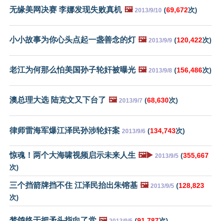
无缘美网决赛 李娜发现失败真机
🖼️
(
69,672
次)
2013/9/10
小小故事为你心头点起一盏善念的灯
🖼️
(
120,422
次)
2013/9/9
老江为何那么怕美国孙子轮奸被曝光
🖼️
(
156,486
次)
2013/9/8
澳总理大选 陆克文又下台了
🖼️
(
68,630
次)
2013/9/7
律师雷海军爆江泽民孙涉轮奸案
(
134,743
次)
2013/9/6
惊魂！两个大海啸视频启示未来人生
🖼️▶️
(
355,667
2013/9/5
次)
三个挡箭牌挡不住 江泽民抬出朱镕基
🖼️
(
128,823
2013/9/5
次)
梦鸽终于把矛头指向了党
🖼️
(
91,787
次)
2013/9/5