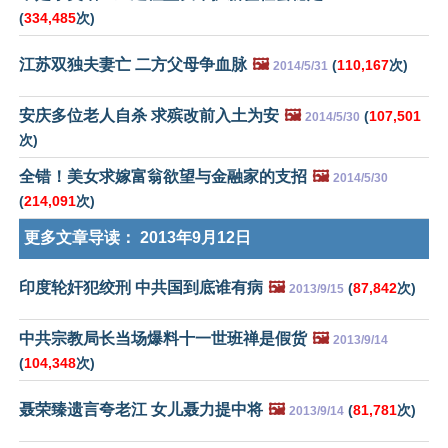
(
334,485
次)
江苏双独夫妻亡 二方父母争血脉
🖼️
(
110,167
次)
2014/5/31
安庆多位老人自杀 求殡改前入土为安
🖼️
(
107,501
2014/5/30
次)
全错！美女求嫁富翁欲望与金融家的支招
🖼️
2014/5/30
(
214,091
次)
更多文章导读：
2013年9月12日
印度轮奸犯绞刑 中共国到底谁有病
🖼️
(
87,842
次)
2013/9/15
中共宗教局长当场爆料十一世班禅是假货
🖼️
2013/9/14
(
104,348
次)
聂荣臻遗言夸老江 女儿聂力提中将
🖼️
(
81,781
次)
2013/9/14