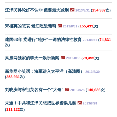
江泽民孙轮奸不认罪 但要最大减刑
🖼️
(
154,937
次)
2013/8/31
宋祖英的悲哀 老江吃酸葡萄
🖼️
(
155,433
次)
2013/8/31
建国63年 党进行"轮奸"一词的法律性教育
(
74,831
2013/8/31
次)
凤凰网独家的李天一娱乐新闻
🖼️
(
79,455
次)
2013/8/30
新华网小笑话：海军进入太平洋（高清图）
2013/8/30
(
258,931
次)
刘晓庆与宋祖英各有一个“大哥”
🖼️
(
149,686
次)
2013/8/28
未遂！中共和江泽民想把世界当猴儿耍
🖼️
2013/8/28
(
111,122
次)