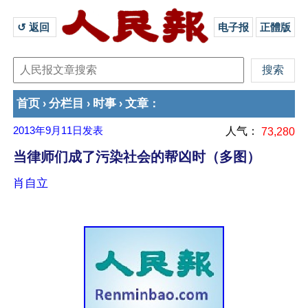
↺ 返回 
电子报
正體版
首页
分栏目
时事
文章
›
›
›
：
2013年9月11日
发表
人气：
73,280
当律师们成了污染社会的帮凶时（多图）
肖自立