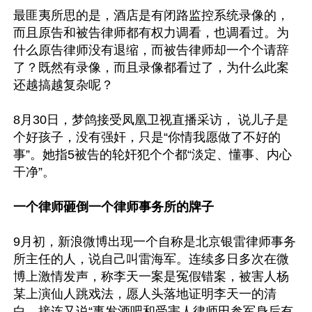
最匪夷所思的是，酒店是有闭路监控系统录像的，
而且原告和被告律师都有权力调看，也调看过。为
什么原告律师没有退缩，而被告律师却一个个请辞
了？既然有录像，而且录像都看过了，为什么此案
还越搞越复杂呢？

8月30日，梦鸽接受凤凰卫视直播采访， 说儿子是
个好孩子，没有强奸，只是“你情我愿做了不好的
事”。她指5被告的轮奸犯个个都“淡定、懂事、内心
干净”。

一个律师砸倒一个律师事务所的牌子
9月初，新浪微博出现一个自称是北京银雷律师事务
所主任的人，说自己叫雷海军。连续多日多次在微
博上激情发声，称李天一案是冤假错案，被害人杨
某上演仙人跳戏法，愿人头落地证明李天一的清
白，接连又说“事发酒吧和受害人律师田参军身后有