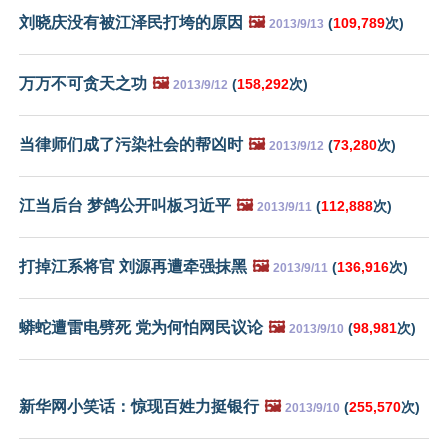
刘晓庆没有被江泽民打垮的原因
🖼️
(
109,789
次)
2013/9/13
万万不可贪天之功
🖼️
(
158,292
次)
2013/9/12
当律师们成了污染社会的帮凶时
🖼️
(
73,280
次)
2013/9/12
江当后台 梦鸽公开叫板习近平
🖼️
(
112,888
次)
2013/9/11
打掉江系将官 刘源再遭牵强抹黑
🖼️
(
136,916
次)
2013/9/11
蟒蛇遭雷电劈死 党为何怕网民议论
🖼️
(
98,981
次)
2013/9/10
新华网小笑话：惊现百姓力挺银行
🖼️
(
255,570
次)
2013/9/10