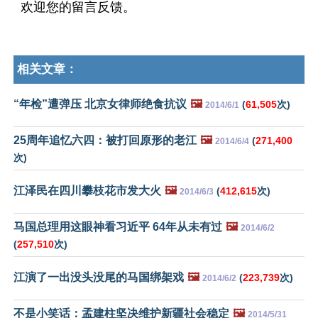
欢迎您的留言反馈。
相关文章：
“年检”遭弹压 北京女律师绝食抗议
🖼️
(
61,505
次)
2014/6/1
25周年追忆六四：被打回原形的老江
🖼️
(
271,400
2014/6/4
次)
江泽民在四川攀枝花市发大火
🖼️
(
412,615
次)
2014/6/3
马国总理用这眼神看习近平 64年从未有过
🖼️
2014/6/2
(
257,510
次)
江演了一出没头没尾的马国绑架戏
🖼️
(
223,739
次)
2014/6/2
不是小笑话：孟建柱坚决维护新疆社会稳定
🖼️
2014/5/31