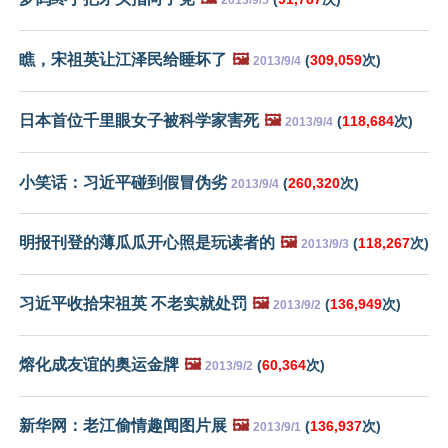
瞧，宋祖英让江泽民给睡坏了
🖼️
(
309,059
次)
2013/9/4
日本首位千里眼女子被科学家害死
🖼️
(
118,684
次)
2013/9/4
小笑话：习近平碰到假冒伪劣
(
260,320
次)
2013/9/4
明报刊登的薄瓜瓜开心照是玩读者的
🖼️
(
118,267
次)
2013/9/3
习近平收拾宋祖英 不老实就处罚
🖼️
(
136,949
次)
2013/9/2
熔化成友谊的奥运金牌
🖼️
(
60,364
次)
2013/9/2
新华网：老江偷情趣闻图片展
🖼️
(
136,937
次)
2013/9/1