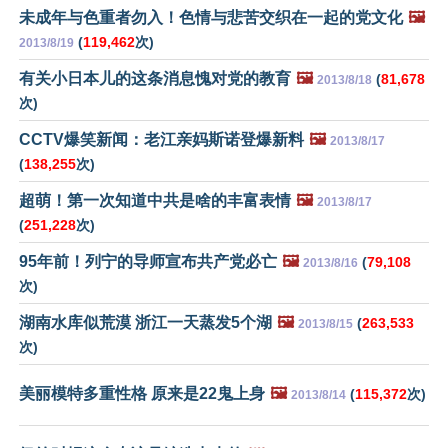
未成年与色重者勿入！色情与悲苦交织在一起的党文化
🖼️
(
119,462
次)
2013/8/19
有关小日本儿的这条消息愧对党的教育
🖼️
(
81,678
2013/8/18
次)
CCTV爆笑新闻：老江亲妈斯诺登爆新料
🖼️
2013/8/17
(
138,255
次)
超萌！第一次知道中共是啥的丰富表情
🖼️
2013/8/17
(
251,228
次)
95年前！列宁的导师宣布共产党必亡
🖼️
(
79,108
2013/8/16
次)
湖南水库似荒漠 浙江一天蒸发5个湖
🖼️
(
263,533
2013/8/15
次)
美丽模特多重性格 原来是22鬼上身
🖼️
(
115,372
次)
2013/8/14