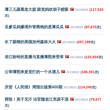
薄三儿舔黑老大腚 跟党妈吹胡子瞪眼
🖼️
(
117,533
2013/8/26
次)
瓜爹瓜妈爆境外管黑钱的是薄瓜瓜
🖼️
(
97,675
次)
2013/8/25
长了眼睛的美国加州森林大火
🖼️
(
257,189
次)
2013/8/24
老江吩咐的直播与直播薄熙来受审
🖼️
(
122,924
次)
2013/8/23
公审薄熙来是党打的一个水漂儿
🖼️
(
106,351
次)
2013/8/22
庆贺《人民报》周报出版第400期
(
114,245
次)
2013/8/21
两怪！英子无汗 法官随老江兜尿不湿
🖼️
(
79,677
2013/8/20
次)