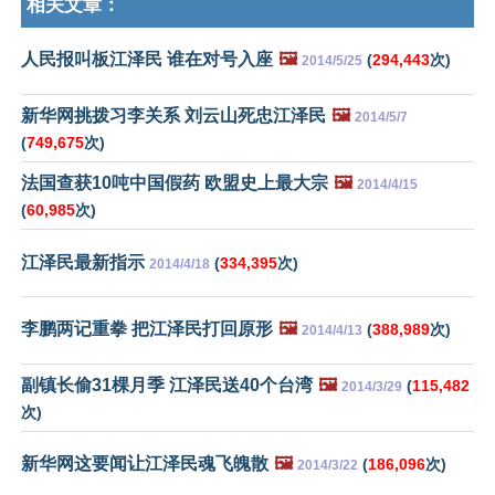
相关文章：
人民报叫板江泽民 谁在对号入座
🖼️
(
294,443
次)
2014/5/25
新华网挑拨习李关系 刘云山死忠江泽民
🖼️
2014/5/7
(
749,675
次)
法国查获10吨中国假药 欧盟史上最大宗
🖼️
2014/4/15
(
60,985
次)
江泽民最新指示
(
334,395
次)
2014/4/18
李鹏两记重拳 把江泽民打回原形
🖼️
(
388,989
次)
2014/4/13
副镇长偷31棵月季 江泽民送40个台湾
🖼️
(
115,482
2014/3/29
次)
新华网这要闻让江泽民魂飞魄散
🖼️
(
186,096
次)
2014/3/22