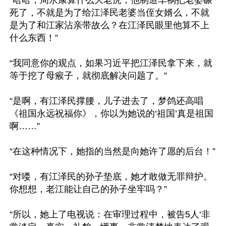
死了，不就是为了给江泽民老婆当侄女婿么，不就
是为了和江家沾亲带故么？在江泽民眼里他算不上
什么东西！”

“我同意你的观点，如果习近平把江泽民拿下来，就
等于挖了母瘊子，就彻底解决问题了。”

“是啊，有江泽民撑腰，儿子进去了，梦鸽还高唱
《祖国永远祝福你》，你以为她说的‘祖国’真是祖国
啊……”

“在这种情况下，她指的当然是向她许了愿的后台！”

“对喽，有江泽民的孙子垫底，她才敢做无罪辩护。
你想想，老江能让自己的孙子坐牢吗？”

“所以，她上了电视说：在审理过程中，被告5人‘非