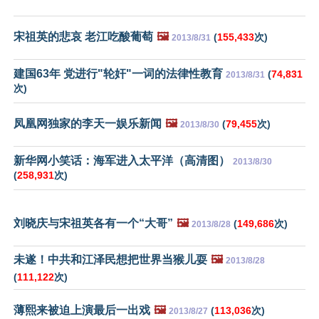
宋祖英的悲哀 老江吃酸葡萄
🖼️
(
155,433
次)
2013/8/31
建国63年 党进行"轮奸"一词的法律性教育
(
74,831
2013/8/31
次)
凤凰网独家的李天一娱乐新闻
🖼️
(
79,455
次)
2013/8/30
新华网小笑话：海军进入太平洋（高清图）
2013/8/30
(
258,931
次)
刘晓庆与宋祖英各有一个“大哥”
🖼️
(
149,686
次)
2013/8/28
未遂！中共和江泽民想把世界当猴儿耍
🖼️
2013/8/28
(
111,122
次)
薄熙来被迫上演最后一出戏
🖼️
(
113,036
次)
2013/8/27