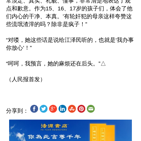
常淡定、真实、礼貌、懂事，非常清楚地表达了观
点和歉意。作为15、16、17岁的孩子们，体会了他
们内心的干净、本真。’有轮奸犯的母亲这样夸赞这
些流氓渣滓的吗？除非是疯子！”

“对喽，她这些话是说给江泽民听的，也就是‘我办事
你放心’！”

“呵呵，我预言，她的麻烦还在后头。”△

分享到：