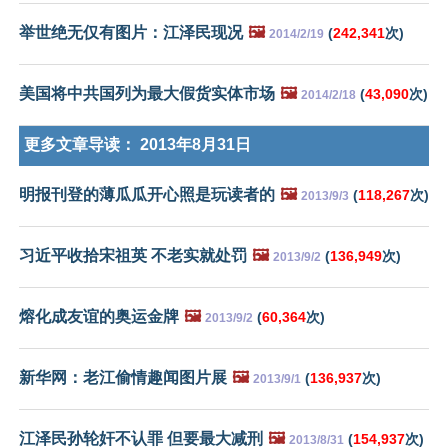
举世绝无仅有图片：江泽民现况
🖼️
(
242,341
次)
2014/2/19
美国将中共国列为最大假货实体市场
🖼️
(
43,090
次)
2014/2/18
更多文章导读：
2013年8月31日
明报刊登的薄瓜瓜开心照是玩读者的
🖼️
(
118,267
次)
2013/9/3
习近平收拾宋祖英 不老实就处罚
🖼️
(
136,949
次)
2013/9/2
熔化成友谊的奥运金牌
🖼️
(
60,364
次)
2013/9/2
新华网：老江偷情趣闻图片展
🖼️
(
136,937
次)
2013/9/1
江泽民孙轮奸不认罪 但要最大减刑
🖼️
(
154,937
次)
2013/8/31