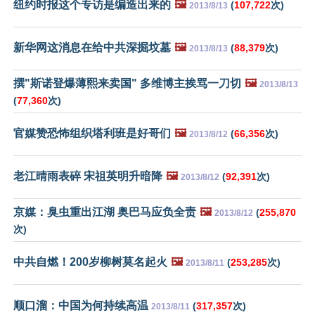
纽约时报这个专访是编造出来的
🖼️
(
107,722
次)
2013/8/13
新华网这消息在给中共深掘坟墓
🖼️
(
88,379
次)
2013/8/13
撰"斯诺登爆薄熙来卖国" 多维博主挨骂一刀切
🖼️
2013/8/13
(
77,360
次)
官媒赞恐怖组织塔利班是好哥们
🖼️
(
66,356
次)
2013/8/12
老江晴雨表碎 宋祖英明升暗降
🖼️
(
92,391
次)
2013/8/12
京媒：臭虫重出江湖 奥巴马应负全责
🖼️
(
255,870
2013/8/12
次)
中共自燃！200岁柳树莫名起火
🖼️
(
253,285
次)
2013/8/11
顺口溜：中国为何持续高温
(
317,357
次)
2013/8/11