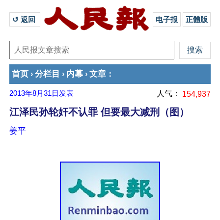
↺ 返回 
电子报
正體版
首页
分栏目
内幕
文章
›
›
›
：
2013年8月31日
发表
人气：
154,937
江泽民孙轮奸不认罪 但要最大减刑（图）
姜平