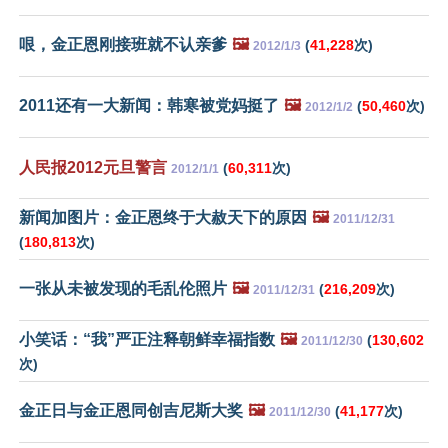
哏，金正恩刚接班就不认亲爹
🖼️
(
41,228
次)
2012/1/3
2011还有一大新闻：韩寒被党妈挺了
🖼️
(
50,460
次)
2012/1/2
人民报2012元旦警言
(
60,311
次)
2012/1/1
新闻加图片：金正恩终于大赦天下的原因
🖼️
2011/12/31
(
180,813
次)
一张从未被发现的毛乱伦照片
🖼️
(
216,209
次)
2011/12/31
小笑话：“我”严正注释朝鲜幸福指数
🖼️
(
130,602
2011/12/30
次)
金正日与金正恩同创吉尼斯大奖
🖼️
(
41,177
次)
2011/12/30