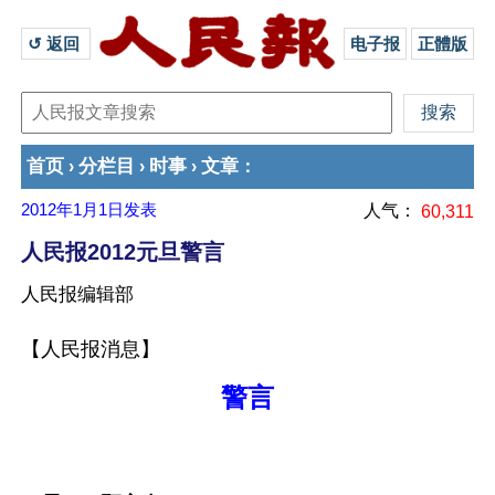
↺ 返回 
电子报
正體版
首页
分栏目
时事
文章
›
›
›
：
2012年1月1日
发表
人气：
60,311
人民报2012元旦警言
人民报编辑部
【人民报消息】
警言