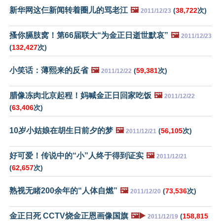
新华网这仨新闻转着圈儿的骂老江
🖼️
(
38,722
次)
2011/12/23
搔你膈肢窝！第66届联大“为金正日逝世默哀”
🖼️
2011/12/23
(
132,427
次)
小笑话：薄熙来的反省
🖼️
(
59,381
次)
2011/12/22
腊像冻肉北京起程！妈喊金正日回家吃饭
🖼️
2011/12/22
(
63,406
次)
10岁小姑娘在胡生日前夕的梦
🖼️
(
56,105
次)
2011/12/21
好可爱！传说中的“小”人终于得到证实
🖼️
2011/12/21
(
62,657
次)
熟视无睹200余年的“人体自燃”
🖼️
(
73,536
次)
2011/12/20
金正日死 CCTV烧金正恩画像国旗
🖼️▶️
(
158,815
2011/12/19