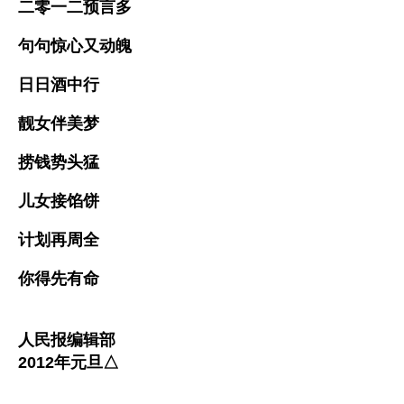
二零一二预言多
句句惊心又动魄
日日酒中行
靓女伴美梦
捞钱势头猛
儿女接馅饼
计划再周全
你得先有命
人民报编辑部
2012年元旦△