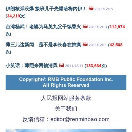
伊朗核弹没爆 接班儿子先爆哈梅内伊！
🖼️
2011/12/15
(
34,219
次)
台湾杨武！老婆为马英九父子续香火
🖼️
(
112,974
2011/12/13
次)
薄三儿这新闻…是不是李长春在抽疯
🖼️
(
42,508
2011/12/11
次)
小笑话：薄熙来两袖清风
🖼️
(
133,664
次)
2011/12/11
Copyright© RMB Public Foundation Inc.
All Rights Reserved
人民报网站服务条款
关于我们
反馈信箱：
editor@renminbao.com