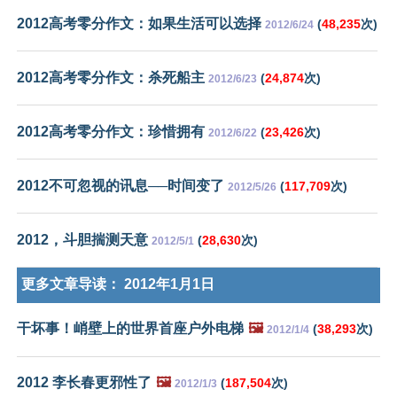
2012高考零分作文：如果生活可以选择
(
48,235
次)
2012/6/24
2012高考零分作文：杀死船主
(
24,874
次)
2012/6/23
2012高考零分作文：珍惜拥有
(
23,426
次)
2012/6/22
2012不可忽视的讯息──时间变了
(
117,709
次)
2012/5/26
2012，斗胆揣测天意
(
28,630
次)
2012/5/1
更多文章导读：
2012年1月1日
干坏事！峭壁上的世界首座户外电梯
🖼️
(
38,293
次)
2012/1/4
2012 李长春更邪性了
🖼️
(
187,504
次)
2012/1/3