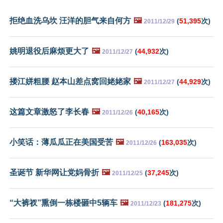
拒绝血洗乌坎 汪洋的胆气来自何方
🖼️
(
51,395
次)
2011/12/29
姚明退役后麻烦更大了
🖼️
(
44,932
次)
2011/12/27
搂江姘粗腰 赵本山差点窝回姥姥家
🖼️
(
44,929
次)
2011/12/27
这篇文章激怒了李长春
🖼️
(
40,165
次)
2011/12/26
小笑话：薄瓜瓜正在美国受苦
🖼️
(
163,035
次)
2011/12/26
圣诞节 新华网让党妈骨折
🖼️
(
37,245
次)
2011/12/25
“大裤衩”熏倒一栋楼砸中5辆车
🖼️
(
181,275
次)
2011/12/23