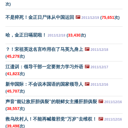
次)
不是猝死！金正日尸体从中国运回
🖼️
(
75,651
次)
2011/12/19
哈，金正日嗝屁啦！
(
33,430
次)
2011/12/18
？！宋祖英这名言咋用在了马英九身上
🖼️
2011/12/18
(
45,279
次)
江遗训：领导干部一定要努力学习外语
🖼️
2011/12/17
(
41,823
次)
新华国际：不会说本国语的国家领导人
🖼️
2011/12/16
(
45,707
次)
声音“能让敌肝胆俱裂”的朝鲜女主播肝胆俱裂
🖼️
2011/12/16
(
38,557
次)
救乌坎村人！不能再喊着邪党“万岁”去维权！
🖼️
2011/12/16
(
39,498
次)