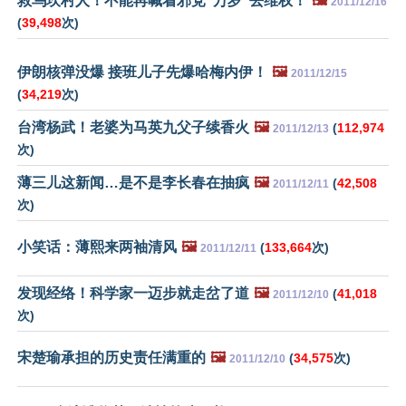
救乌坎村人！不能再喊着邪党“万岁”去维权！
🖼️
2011/12/16
(
39,498
次)
伊朗核弹没爆 接班儿子先爆哈梅内伊！
🖼️
2011/12/15
(
34,219
次)
台湾杨武！老婆为马英九父子续香火
🖼️
(
112,974
2011/12/13
次)
薄三儿这新闻…是不是李长春在抽疯
🖼️
(
42,508
2011/12/11
次)
小笑话：薄熙来两袖清风
🖼️
(
133,664
次)
2011/12/11
发现经络！科学家一迈步就走岔了道
🖼️
(
41,018
2011/12/10
次)
宋楚瑜承担的历史责任满重的
🖼️
(
34,575
次)
2011/12/10