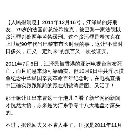
【人民报消息】2011年12月16号，江泽民的好朋
友、79岁的法国前总统希拉克，被巴黎一家法院以
贪污罪判处两年监禁缓刑。这个贪污罪是希拉克在
上世纪90年代当巴黎市市长时候的事，这让“不管时
日多久，正义一定到来”的预言又一次被证实。
2011年7月6日，江泽民被香港的亚洲电视台宣布死
亡，而且消息来源可靠确实。但10月9日中共浑水摸
鱼纪念中华民国辛亥革命百年纪念时，在电视直播
中江确实踉踉跄跄的跟在胡锦涛后面。又活了！
那干嘛让江出来冒这一个泡儿？看了新华网的新闻
才恍然大悟，原来是为江系争夺十八大地盘才露头
的。
不过，据说回去又不省人事了。证据是2011年11月