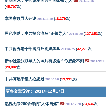
新华国际：不会说本国语的国家领导人
🖼️
2011/12/16
(
45,707
次)
拿国家领导人开涮
(
18,379
次)
2011/11/10
黑色幽默：中共挺台湾马“正领导人”
(
127,653
次)
2011/6/29
中共侨办老干部揭海外党媒黑幕
(
32,271
次)
2011/4/25
新华社发张领导人的照片有多难？你想象不到
🖼️
2011/3/31
(
28,802
次)
中共高层干部人心思退
(
19,991
次)
2010/11/6
更多文章导读：
2011年12月17日
熟视无睹200余年的“人体自燃”
🖼️
(
73,536
次)
2011/12/20