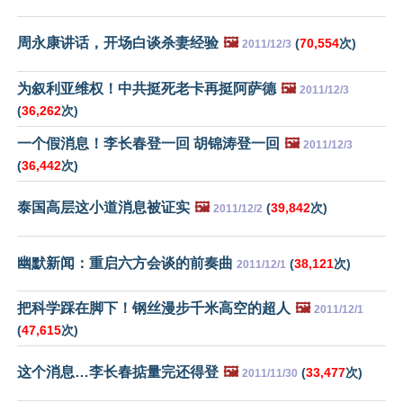
周永康讲话，开场白谈杀妻经验
🖼️
(
70,554
次)
2011/12/3
为叙利亚维权！中共挺死老卡再挺阿萨德
🖼️
2011/12/3
(
36,262
次)
一个假消息！李长春登一回 胡锦涛登一回
🖼️
2011/12/3
(
36,442
次)
泰国高层这小道消息被证实
🖼️
(
39,842
次)
2011/12/2
幽默新闻：重启六方会谈的前奏曲
(
38,121
次)
2011/12/1
把科学踩在脚下！钢丝漫步千米高空的超人
🖼️
2011/12/1
(
47,615
次)
这个消息…李长春掂量完还得登
🖼️
(
33,477
次)
2011/11/30