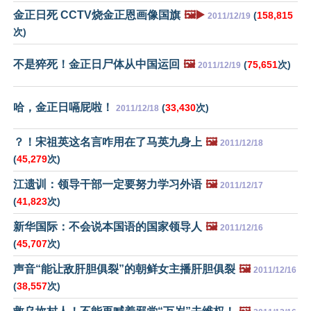
金正日死 CCTV烧金正恩画像国旗
🖼️▶️
(
158,815
2011/12/19
次)
不是猝死！金正日尸体从中国运回
🖼️
(
75,651
次)
2011/12/19
哈，金正日嗝屁啦！
(
33,430
次)
2011/12/18
？！宋祖英这名言咋用在了马英九身上
🖼️
2011/12/18
(
45,279
次)
江遗训：领导干部一定要努力学习外语
🖼️
2011/12/17
(
41,823
次)
新华国际：不会说本国语的国家领导人
🖼️
2011/12/16
(
45,707
次)
声音“能让敌肝胆俱裂”的朝鲜女主播肝胆俱裂
🖼️
2011/12/16
(
38,557
次)