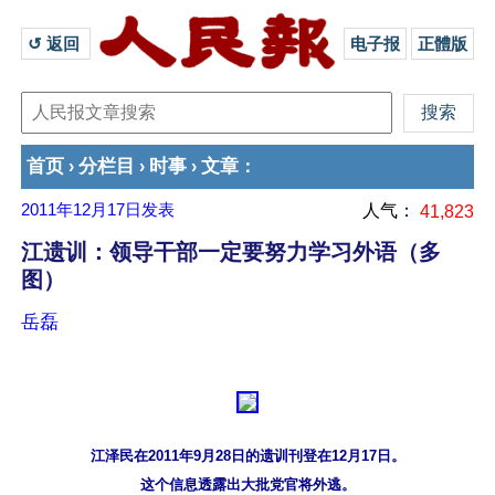
↺ 返回 
电子报
正體版
首页
分栏目
时事
文章
›
›
›
：
2011年12月17日
发表
人气：
41,823
江遗训：领导干部一定要努力学习外语（多
图）
岳磊
江泽民在2011年9月28日的遗训刊登在12月17日。
这个信息透露出大批党官将外逃。