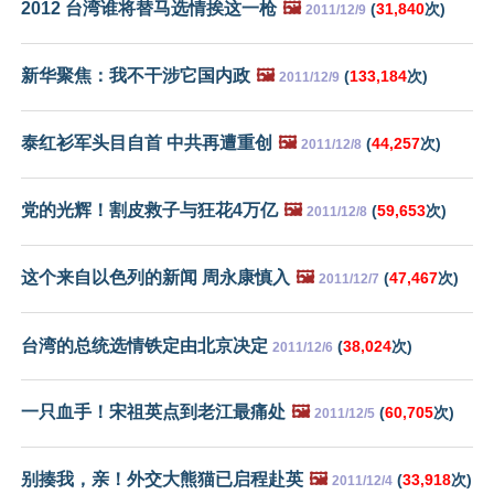
2012 台湾谁将替马选情挨这一枪
🖼️
(
31,840
次)
2011/12/9
新华聚焦：我不干涉它国内政
🖼️
(
133,184
次)
2011/12/9
泰红衫军头目自首 中共再遭重创
🖼️
(
44,257
次)
2011/12/8
党的光辉！割皮救子与狂花4万亿
🖼️
(
59,653
次)
2011/12/8
这个来自以色列的新闻 周永康慎入
🖼️
(
47,467
次)
2011/12/7
台湾的总统选情铁定由北京决定
(
38,024
次)
2011/12/6
一只血手！宋祖英点到老江最痛处
🖼️
(
60,705
次)
2011/12/5
别揍我，亲！外交大熊猫已启程赴英
🖼️
(
33,918
次)
2011/12/4