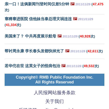
亲一口！这俩新闻刊登时间仅差5分钟
🖼️
(
47,475
2011/11/29
次)
窜稀窜进医院 信他妹当泰总理灾祸连连
🖼️
2011/11/29
(
41,334
次)
美国来了？ 中共再度展示航母
🖼️
(
40,928
次)
2011/11/29
帮衬周永康 李长春头发都快掉光了
🖼️
(
42,611
次)
2011/11/28
若华佗在世 这英女子的怪病包治
🖼️
(
49,532
次)
2011/11/28
Copyright© RMB Public Foundation Inc.
All Rights Reserved
人民报网站服务条款
关于我们