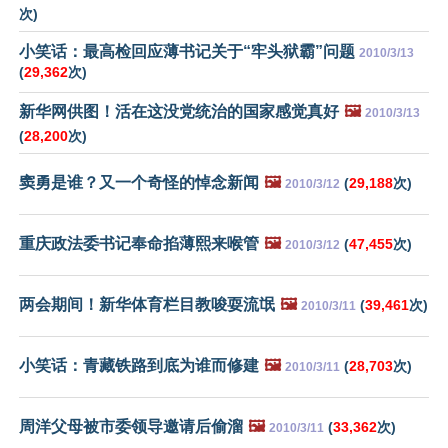
次)
小笑话：最高检回应薄书记关于“牢头狱霸”问题
2010/3/13
(
29,362
次)
新华网供图！活在这没党统治的国家感觉真好
🖼️
2010/3/13
(
28,200
次)
窦勇是谁？又一个奇怪的悼念新闻
🖼️
(
29,188
次)
2010/3/12
重庆政法委书记奉命掐薄熙来喉管
🖼️
(
47,455
次)
2010/3/12
两会期间！新华体育栏目教唆耍流氓
🖼️
(
39,461
次)
2010/3/11
小笑话：青藏铁路到底为谁而修建
🖼️
(
28,703
次)
2010/3/11
周洋父母被市委领导邀请后偷溜
🖼️
(
33,362
次)
2010/3/11