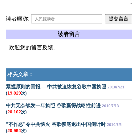
读者暱称:
读者留言
欢迎您的留言反馈。
相关文章：
紧握原则的回报──中共被迫恢复谷歌中国执照
2010/7/21
(
19,829
次)
中共无奈续发一年执照 谷歌赢得战略性前进
2010/7/13
(
20,102
次)
“不作恶”令中共恼火 谷歌彻底退出中国倒计时
2010/7/5
(
20,994
次)