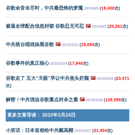
谷歌余音未尽时，中共最恐怖的梦魇
(
19,430
次)
2010/4/5
被逼全球配合信息封锁 谷歌忍无可忍
🖼️
(
20,261
次)
2010/4/3
中共搭台唱戏抹黑谷歌
🖼️
(
19,094
次)
2010/3/31
谷歌事件的真正核心
(
17,840
次)
2010/3/29
谷歌走了 五大“天眼”早让中共焦头烂额
🖼️
(
23,471
2010/3/28
次)
解密！中共强迫谷歌重点封杀之最
🖼️
(
129,599
次)
2010/3/28
更多文章导读：
2010年3月24日
小笑话：日本首相给中共戴高帽
(
31,454
次)
2010/3/27