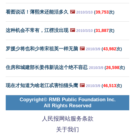
看图说话！薄熙来还能活多久
🖼️
(
39,753
次)
2010/3/10
这种机会不常有，江楞没出现
🖼️
(
31,887
次)
2010/3/10
罗援少将也和少将宋祖英一样无脑
🖼️
(
43,982
次)
2010/3/9
住房和城建部长姜伟新说这个绝不容忍
(
26,598
次)
2010/3/9
现在才知道为啥老江忒害怕猫头鹰
🖼️
(
46,513
次)
2010/3/9
Copyright© RMB Public Foundation Inc.
All Rights Reserved
人民报网站服务条款
关于我们