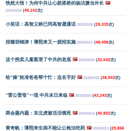
恍然大悟！为何中共让心脏搭桥的杨洁篪当外长
🖼️
(
49,142
次)
2010/3/18
小笑话：高智义称已同高智晟通话
(
29,335
次)
2010/3/18
捏箍胡锦涛！薄熙来又一损招实施
(
48,496
次)
2010/3/17
这个拐卖儿童案泄了中共的老底
🖼️
(
32,042
次)
2010/3/16
给“操”姓准爸爸帮个忙：这名字好
🖼️
(
38,503
次)
2010/3/16
“雷公雷母”一现 中共末日来临
🖼️
(
43,243
次)
2010/3/15
两会题内题：东北虎被活活饿死
🖼️
(
40,952
次)
2010/3/14
黄奇帆：薄熙来生病不能让公检法吃药
🖼️
(
29,866
2010/3/13