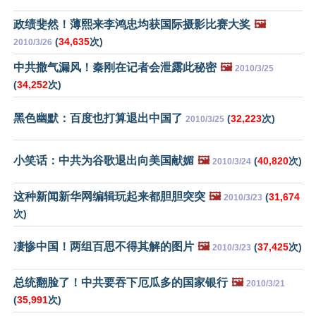
政绩斐然！薄熙来李鸿忠均获国际摄影比赛大奖
🖼️
(
34,635
次)
2010/3/26
中共撒气漏风！秦刚在记者会泄露此秘密
🖼️
2010/3/25
(
34,252
次)
黑色幽默：百度也打算退出中国了
(
32,223
次)
2010/3/25
小笑话：中共为谷歌退出向美国献媚
🖼️
(
40,820
次)
2010/3/24
这种新闻新华网编辑玩起来都胆胆突突
🖼️
(
31,674
2010/3/23
次)
凄惨中国！两组百思不得其解的图片
🖼️
(
37,425
次)
2010/3/23
总统翻脸了！中共要吞下厄瓜多的国家银行
🖼️
2010/3/21
(
35,991
次)