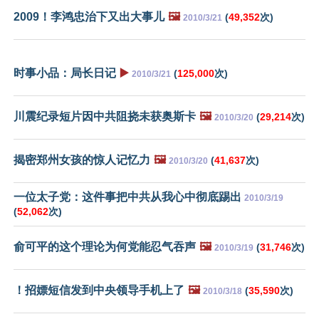
2009！李鸿忠治下又出大事儿
🖼️
(
49,352
次)
2010/3/21
时事小品：局长日记
▶️
(
125,000
次)
2010/3/21
川震纪录短片因中共阻挠未获奥斯卡
🖼️
(
29,214
次)
2010/3/20
揭密郑州女孩的惊人记忆力
🖼️
(
41,637
次)
2010/3/20
一位太子党：这件事把中共从我心中彻底踢出
2010/3/19
(
52,062
次)
俞可平的这个理论为何党能忍气吞声
🖼️
(
31,746
次)
2010/3/19
！招嫖短信发到中央领导手机上了
🖼️
(
35,590
次)
2010/3/18