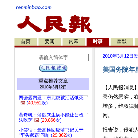
首页
要闻
内幕
时事
幽默
2010年3月12日
美国务院年
重点推荐文章
2010年3月12日
【人民报消息】
录仍然恶劣，
两会题内题：东北虎被活活饿死
🖼️
(
40,952
次)
增多，维权律
黄奇帆：薄熙来生病不能让公检
网。
法吃药
🖼️
(
29,866
次)
报告说，侵犯
小笑话：最高检回应薄书记关于
“牢头狱霸”问题 (
29,362
次)