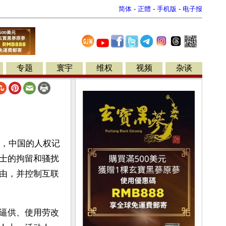
简体
-
正體
-
手机版
-
电子报
专题
寰宇
维权
视频
杂谈
告说，中国的人权记
士的拘留和骚扰
由，并控制互联
逼供、使用劳改