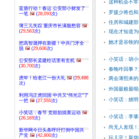
这种机会不常
蓝盾行动！春运 公安部小财发了
罗援少将也和
一笔
🖼️
(
28,093
次)
住房和城建部
薄三儿失踪 重庆市长满脸愁容
🖼️
(
29,563
次)
现在才知道为
她才是谷牧的
把高智晟押在新疆！中共门牙全
脱
🖼️
(
29,606
次)
小笑话：胡小
公安部长孟建柱话里有玄机
🖼️
(
30,700
次)
春晚咋回事？
虎年！给老江一份大礼
🖼️
(
29,486
两会薄熙来的
次)
外国最糗最哏
利用冯正虎回国 中共又“伟光正”了
小笑话：姚明
一把
🖼️
(
27,555
次)
小笑话：春节 党鼓励搞黄运动
🖼️
小笑话：李肇
(
26,169
次)
尚无人发现！
新华网今日头条呼吁打倒中国共
产党
🖼️
(
42,800
次)
玩儿完！新华