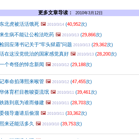
更多文章导读：
2010年3月12日
东北虎被活活饿死
🖼️
(
40,952
次)
2010/3/14
来生病不能让公检法吃药
🖼️
(
29,866
次)
2010/3/13
检回应薄书记关于“牢头狱霸”问题
(
29,362
次)
2010/3/13
活在这没党统治的国家感觉真好
🖼️
(
28,200
次)
2010/3/13
一个奇怪的悼念新闻
🖼️
(
29,188
次)
2010/3/12
记奉命掐薄熙来喉管
🖼️
(
47,455
次)
2010/3/12
华体育栏目教唆耍流氓
🖼️
(
39,461
次)
2010/3/11
铁路到底为谁而修建
🖼️
(
28,703
次)
2010/3/11
委领导邀请后偷溜
🖼️
(
33,362
次)
2010/3/11
熙来还能活多久
🖼️
(
39,753
次)
2010/3/10