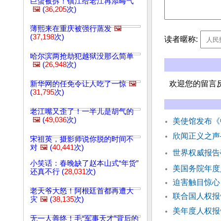
巨蛋被拆！镇江给老江再添晦气
🖼️
(
36,205
次)
薄熙来在重庆被强行蒸发
🖼️
(
37,198
次)
读者暱称:
哈尔滨两抢劫犯越狱没那么简单
🖼️
(
26,948
次)
欢迎您的留言
新华网的任免令让人吃了一惊
🖼️
(
31,795
次)
老江嘴又歪了！一半儿是胡气的
🖼️
(
49,036
次)
美使馆发布《
欣闻正义之声
宋祖英，摄影师说你脱的时间不
对
🖼️
(
40,441
次)
世界权威报告
小笑话：春晚缺了赵本山式“年货”
美国务院年度
还真不行 (
28,031
次)
迫害触目惊心
老天爷大怒！阿根廷首都再遭大
联合国人权报
灾
🖼️
(
38,135
次)
美年度人权报
无一人善终！毛“军事天才”背后的