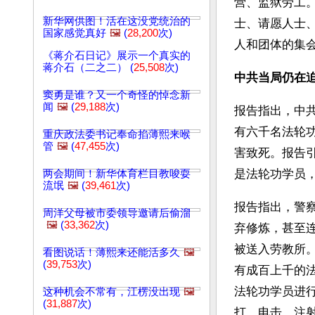
营、监狱劳工
新华网供图！活在这没党统治的
士、请愿人士
国家感觉真好
🖼️
(
28,200
次)
人和团体的集
《蒋介石日记》展示一个真实的
蒋介石（二之二） (
25,508
次)
中共当局仍在
窦勇是谁？又一个奇怪的悼念新
闻
🖼️
(
29,188
次)
报告指出，中共
有六千名法轮
重庆政法委书记奉命掐薄熙来喉
管
🖼️
(
47,455
次)
害致死。报告
是法轮功学员
两会期间！新华体育栏目教唆耍
流氓
🖼️
(
39,461
次)
报告指出，警
周洋父母被市委领导邀请后偷溜
🖼️
(
33,362
次)
弃修炼，甚至
被送入劳教所
看图说话！薄熙来还能活多久
🖼️
(
39,753
次)
有成百上千的
法轮功学员进
这种机会不常有，江楞没出现
🖼️
(
31,887
次)
打、电击、注