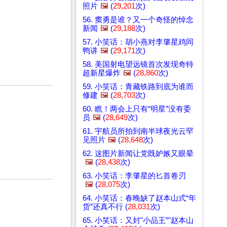
照片
🖼️
(
29,201
次)
56. 窦勇是谁？又一个奇怪的悼念
新闻
🖼️
(
29,188
次)
57. 小笑话：胡小燕对李肇星鸡同
鸭讲
🖼️
(
29,171
次)
58. 美国射电望远镜首次发现奇特
超新星爆炸
🖼️
(
28,860
次)
59. 小笑话：青藏铁路到底为谁而
修建
🖼️
(
28,703
次)
60. 瞧！两会上只有“明星”没有委
员
🖼️
(
28,649
次)
61. 宇航员所拍到南半球夜光云罕
见照片
🖼️
(
28,648
次)
62. 这图片新闻让党既妒嫉又眼晕
🖼️
(
28,438
次)
63. 小笑话：李肇星的匕首卷刃
🖼️
(
28,075
次)
64. 小笑话：春晚缺了赵本山式“年
货”还真不行 (
28,031
次)
65. 小笑话：又封"小品王”"赵本山