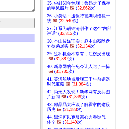
35. 尘封60年惊现！鲁迅之子保存
的罕见照片
🖼️
(
32,862
次)
36. 小笑话：援疆特警殉职维稳一
线
🖼️
(
32,540
次)
37. 江系为胡锦涛创作了这个“内部
讲话” (
32,313
次)
38. 本山传媒证实：赵本山残酷盘
剥徒弟属实
🖼️
(
32,134
次)
39. 这种机会不常有，江楞没出现
🖼️
(
31,887
次)
40. 新华网的任免令让人吃了一惊
🖼️
(
31,795
次)
41. 英沉船地点发现三千年前铜器
时代宝藏
🖼️
(
31,384
次)
42. 尚无人发现！新华网有反共图
片新闻
🖼️
(
31,349
次)
43. 郭晶晶太应该了解霍家的这段
历史
🖼️
(
31,183
次)
44. 黑洞何以克服离心力吞噬气
体？
🖼️
(
31,149
次)