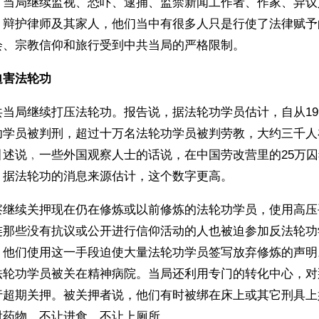
。当局继续监视、恐吓、逮捕、监禁新闻工作者、作家、异议
、辩护律师及其家人，他们当中有很多人只是行使了法律赋予
会、宗教信仰和旅行受到中共当局的严格限制。
迫害法轮功
当局继续打压法轮功。报告说，据法轮功学员估计，自从19
功学员被判刑，超过十万名法轮功学员被判劳教，大约三千人
引述说﹐一些外国观察人士的话说，在中国劳改营里的25万
，据法轮功的消息来源估计，这个数字更高。
察继续关押现在仍在修炼或以前修炼的法轮功学员，使用高压
连那些没有抗议或公开进行信仰活动的人也被迫参加反法轮功
。他们使用这一手段迫使大量法轮功学员签写放弃修炼的声明
法轮功学员被关在精神病院。当局还利用专门的转化中心，对
行超期关押。被关押者说，他们有时被绑在床上或其它刑具上
射药物、不让进食、不让上厕所。