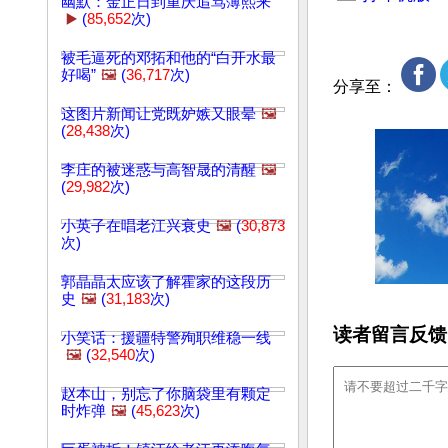
幽默：金正日到重庆追骂薄熙来
▶️
(
85,652
次)
被毛逼死的邓拓和他的“白开水最
好喝”
🖼️
(
36,717
次)
分享至：
这图片新闻让党既妒嫉又眼晕
🖼️
(
28,438
次)
李庄的被迷惑与高智晟的清醒
🖼️
(
29,982
次)
小英子在唱老江兴衰史
🖼️
(
30,873
次)
郭晶晶太应该了解霍家的这段历
史
🖼️
(
31,183
次)
读者留言反馈
小笑话：援疆特警殉职维稳一线
🖼️
(
32,540
次)
赵本山，别忘了你脑袋里有颗定
时炸弹
🖼️
(
45,623
次)