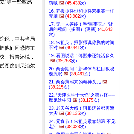
立”等一些敏感
窃贼
🖼️
(
45,438
次)
16. 罗援少将也和少将宋祖英一样
无脑
🖼️
(
43,982
次)
17. 无一人善终！毛“军事天才”背
后的秘闻（多图）(更新) (
41,643
次)
院说，中共当局
18. 宋祖英，摄影师说你脱的时间
不对
🖼️
(
40,441
次)
把他们同恐怖主
19. 看图说话！薄熙来还能活多久
决。报告还说，
🖼️
(
39,753
次)
试图逃到尼泊尔
20. 两会期间！新华体育栏目教唆
耍流氓
🖼️
(
39,461
次)
21. 两会薄熙来的精神头儿
🖼️
(
39,215
次)
22. “天津医学十大怪”之第八怪──
魔鬼沈中阳
🖼️
(
38,175
次)
23. 老天爷大怒！阿根廷首都再遭
大灾
🖼️
(
38,135
次)
24. 元宵节！宋祖英紧靠胡温 不见
老江
🖼️
(
38,023
次)