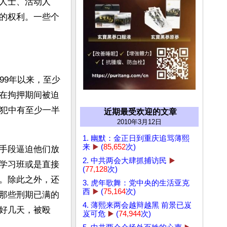
人士、活动人
的权利。一些个
99年以来，至少
在拘押期间被迫
囚犯中有至少一半
近期最受欢迎的文章
2010年3月12日
1. 幽默：金正日到重庆追骂薄熙
来
▶️
(
85,652
次)
手段逼迫他们放
2. 中共两会大肆抓捕访民
▶️
学习班或是直接
(
77,128
次)
。除此之外，还
3. 虎年歌舞：党中央的生活亚克
西
▶️
(
75,164
次)
那些刑期已满的
4. 薄熙来两会越辩越黑 前景已岌
好几天，被殴
岌可危
▶️
(
74,944
次)