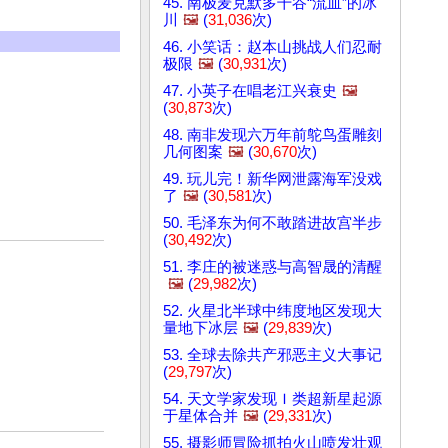
45. 南极麦克默多干谷“流血”的冰
川
🖼️
(
31,036
次)
46. 小笑话：赵本山挑战人们忍耐
极限
🖼️
(
30,931
次)
47. 小英子在唱老江兴衰史
🖼️
(
30,873
次)
48. 南非发现六万年前鸵鸟蛋雕刻
几何图案
🖼️
(
30,670
次)
49. 玩儿完！新华网泄露海军没戏
了
🖼️
(
30,581
次)
50. 毛泽东为何不敢踏进故宫半步
(
30,492
次)
51. 李庄的被迷惑与高智晟的清醒
🖼️
(
29,982
次)
52. 火星北半球中纬度地区发现大
量地下冰层
🖼️
(
29,839
次)
53. 全球去除共产邪恶主义大事记
(
29,797
次)
54. 天文学家发现Ｉ类超新星起源
于星体合并
🖼️
(
29,331
次)
55. 摄影师冒险抓拍火山喷发壮观