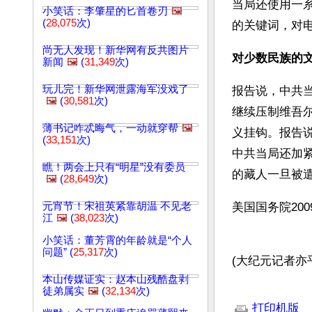
当局还使用一系
小笑话：李肇星的匕首卷刃
🖼️
(
28,075
次)
的关键词，对
尚无人发现！新华网有反共图片
对少数民族的
新闻
🖼️
(
31,349
次)
玩儿完！新华网泄露海军没戏了
报告说，中共
🖼️
(
30,581
次)
继续压制维吾
薄书记咋忒晦气，一动就穿帮
🖼️
义挂钩。报告
(
33,151
次)
中共当局还加
瞧！两会上只有“明星”没有委员
的藏人一旦被
🖼️
(
28,649
次)
元宵节！宋祖英紧靠胡温 不见老
美国国务院20
江
🖼️
(
38,023
次)
小笑话：董芳霄的年龄就是“个人
问题” (
25,317
次)
(大纪元记者亦
本山传媒证实：赵本山残酷盘剥
文章网址: http://w
徒弟属实
🖼️
(
32,134
次)
打印机版