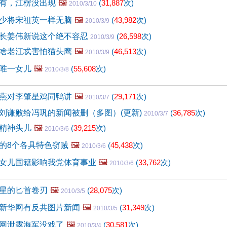
有，江楞没出现
🖼️
(
31,887
次)
2010/3/10
少将宋祖英一样无脑
🖼️
(
43,982
次)
2010/3/9
长姜伟新说这个绝不容忍
(
26,598
次)
2010/3/9
啥老江忒害怕猫头鹰
🖼️
(
46,513
次)
2010/3/9
唯一女儿
🖼️
(
55,608
次)
2010/3/8
燕对李肇星鸡同鸭讲
🖼️
(
29,171
次)
2010/3/7
刘谦败给冯巩的新闻被删（多图）(更新)
(
36,785
次)
2010/3/7
精神头儿
🖼️
(
39,215
次)
2010/3/6
的8个各具特色窃贼
🖼️
(
45,438
次)
2010/3/6
女儿国籍影响我党体育事业
🖼️
(
33,762
次)
2010/3/6
星的匕首卷刃
🖼️
(
28,075
次)
2010/3/5
新华网有反共图片新闻
🖼️
(
31,349
次)
2010/3/5
网泄露海军没戏了
🖼️
(
30,581
次)
2010/3/4