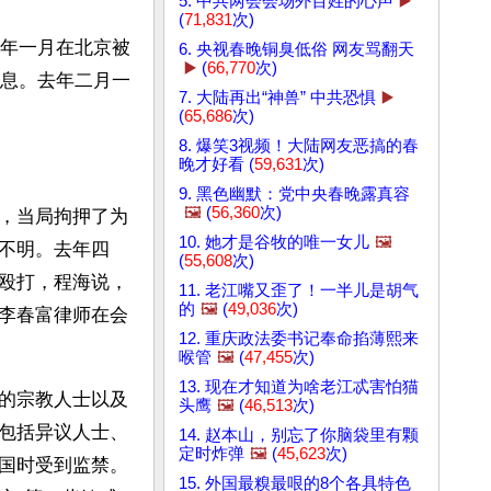
5. 中共两会会场外百姓的心声
▶️
(
71,831
次)
8年一月在北京被
6. 央视春晚铜臭低俗 网友骂翻天
▶️
(
66,770
次)
消息。去年二月一
7. 大陆再出“神兽” 中共恐惧
▶️
(
65,686
次)
8. 爆笑3视频！大陆网友恶搞的春
晚才好看 (
59,631
次)
9. 黑色幽默：党中央春晚露真容
🖼️
(
56,360
次)
，当局拘押了为
10. 她才是谷牧的唯一女儿
🖼️
不明。去年四
(
55,608
次)
殴打，程海说，
11. 老江嘴又歪了！一半儿是胡气
的
🖼️
(
49,036
次)
李春富律师在会
12. 重庆政法委书记奉命掐薄熙来
喉管
🖼️
(
47,455
次)
13. 现在才知道为啥老江忒害怕猫
的宗教人士以及
头鹰
🖼️
(
46,513
次)
包括异议人士、
14. 赵本山，别忘了你脑袋里有颗
定时炸弹
🖼️
(
45,623
次)
国时受到监禁。
15. 外国最糗最哏的8个各具特色