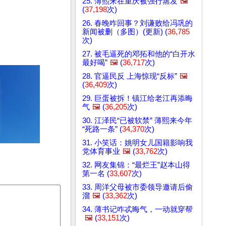
25. 薄熙来在重庆被强行蒸发
🖼️
(
37,198
次)
26. 春晚咋回事？刘谦败给冯巩的
新闻被删（多图）(更新) (
36,785
次)
27. 被毛逼死的邓拓和他的“白开水
最好喝”
🖼️
(
36,717
次)
28. 官逼民反 上海惊现“反标”
🖼️
(
36,409
次)
29. 巨蛋被拆！镇江给老江再添晦
气
🖼️
(
36,205
次)
30. 江泽民“已被软禁” 薄熙来今年
“死路一条” (
34,370
次)
31. 小笑话：姚明女儿国籍影响我
党体育事业
🖼️
(
33,762
次)
32. 网友集锦：“最烂王”赵本山得
第一名 (
33,607
次)
33. 周洋父母被市委领导邀请后偷
溜
🖼️
(
33,362
次)
34. 薄书记咋忒晦气，一动就穿帮
🖼️
(
33,151
次)