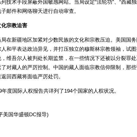
列技术手段屏蔽外国敏感网站。当局设定“法轮功”、“西藏独
电子邮件和网络聊天进行自动审查。
文化宗教迫害
当局在新疆地区加紧对少数民族的文化和宗教压迫。美国国务
尔人和平表达政治异见，并打压独立的穆斯林宗教领袖，试图
说，维吾尔人被判处长期监禁，在一些情况下还被以分裂罪处
紧了对藏人的严厉控制。中国的藏人面临宗教信仰限制，那些
遣返回西藏将面临严厉处罚。
09年度国际人权报告共详列了194个国家的人权状况。
平美国华盛顿DC报导)
ww.renminbao.com/rmb/articles/2010/3/12/52102.html