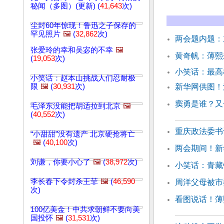
秘闻（多图）(更新) (
41,643
次)
尘封60年惊现！鲁迅之子保存的
罕见照片
🖼️
(
32,862
次)
两会题内题：
张爱玲的幸和吴宓的不幸
🖼️
黄奇帆：薄熙
(
19,053
次)
小笑话：最高
小笑话：赵本山挑战人们忍耐极
限
🖼️
(
30,931
次)
新华网供图！
窦勇是谁？又
毛泽东没能把胡适拉到北京
🖼️
(
40,552
次)
重庆政法委书
“小甜甜”没有遗产 北京硬抢将亡
🖼️
(
40,100
次)
两会期间！新
刘谦，你要小心了
🖼️
(
38,972
次)
小笑话：青藏
李长春下令封杀王菲
🖼️
(
46,590
周洋父母被市
次)
看图说话！薄
100亿美金！中共求朝鲜不要向美
国投怀
🖼️
(
31,531
次)