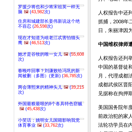
罗援少将也和少将宋祖英一样无
脑
🖼️
(
43,982
次)
人权报告中还列
住房和城建部长姜伟新说这个绝
抓捕，2008
不容忍 (
26,598
次)
日，朱丽津因
现在才知道为啥老江忒害怕猫头
鹰
🖼️
(
46,513
次)
中国维权律师
她才是谷牧的唯一女儿
🖼️
(
55,608
人权报告还列
次)
中国的基督徒
春晚咋回事？刘谦败给冯巩的新
月，代理成都
闻被删（多图）(更新) (
36,785
次)
成都武侯区晋
两会薄熙来的精神头儿
🖼️
(
39,215
次)
见据称在拘押
外国最糗最哏的8个各具特色窃贼
美国国务院年
🖼️
(
45,438
次)
前政治犯的家
小笑话：姚明女儿国籍影响我党
法轮功学员在
体育事业
🖼️
(
33,762
次)