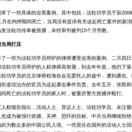
举了一些具体的迫害案例。其中包括：法轮功学员于宙200
年二月在拘押期间死亡，当局没有提供有关这起死亡案件的新
为发法轮功传单被抓捕，未经审判被判15个月劳教。
遭当局打压
举了一些为法轮功学员辩护的律师遭受迫害的案例。二月四日
和法轮功学员辩护的人权律师高智晟，到去年年底，他仍下落
法轮功学员的北京律师程海在会见委托人的途中，遭到袭击、
阳街道综治办的官员为这起袭击事件负责。去年五月，张凯和
期间死亡的法轮功学员的家人时，被重庆警方抓捕并殴打。
度人权报告指出，活动人士、异议人士、法轮功学员、未注册
人也成为被强行抓捕、关押、恐吓的目标。中共当局继续拒绝
内的为数众多的中国公民入境。一些居住在国外的活动人士回