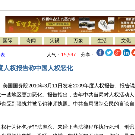
国际
奇闻
灾祸
万象
生活
文化
人气：
15,597
分享：
发表
度人权报告称中国人权恶化
 美国国务院2010年3月11日发布2009年度人权报告。报
在一些地区更加恶化。报告指出，去年中共当局对人权活动人
师也受到骚扰并被吊销律师执照。中共当局限制公民的言论自
人权行为还包括非法虐杀、未经正当法律程序执行死刑、刑讯