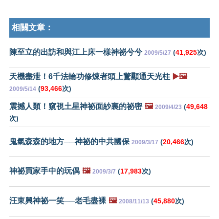
相關文章：
陳至立的出訪和與江上床一樣神祕兮兮
(
41,925
次)
2009/5/27
天機盡泄！6千法輪功修煉者頭上驚顯通天光柱
▶️🖼️
(
93,466
次)
2009/5/14
震撼人類！窺視土星神祕面紗裏的祕密
🖼️
(
49,648
2009/4/23
次)
鬼氣森森的地方──神祕的中共國保
(
20,466
次)
2009/3/17
神祕買家手中的玩偶
🖼️
(
17,983
次)
2009/3/7
汪東興神祕一笑──老毛盡裸
🖼️
(
45,880
次)
2008/11/13