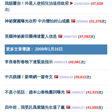
我顛覆你！外星人使招兒治這些政府
▶️
(
47,528
2008/10/26
次)
神祕寶藏曝光在即 中共懼怕封山戒嚴
🖼️
(
31,278
次)
2008/8/2
英國神祕麥田圈傳達驚人信息
🖼️
(
37,092
次)
2008/7/25
更多文章導讀：
2009年1月16日
李長春對春晚下達緊急指示
(
42,061
次)
2009/1/18
中共跳樓！新華網一篇奇文
🖼️
(
35,612
次)
2009/1/18
不是小笑話：趙本山春晚臺詞曝光
🖼️
(
41,315
次)
2009/1/17
四年前，我受託爲紫陽先生退了黨
🖼️
(
41,550
次)
2009/1/17