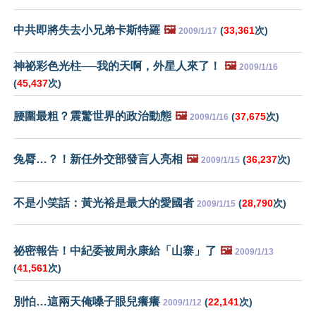
中共即將失去小兄弟卡斯特羅
🖼️
(
33,361
次)
2009/1/17
神祕彩色光柱──我的天啊，外星人來了！
🖼️
2009/1/16
(
45,437
次)
腰圍最粗？震驚世界的政治動態
🖼️
(
37,675
次)
2009/1/16
兔脣…？！新任外交部發言人亮相
🖼️
(
36,237
次)
2009/1/15
不是小笑話：黃光裕是最大的愛國者
(
28,790
次)
2009/1/15
祕密報告！中紀委被周永康給「山寨」了
🖼️
2009/1/13
(
41,561
次)
別怕…這兩天俺嗓子眼兒癢癢
(
22,141
次)
2009/1/12