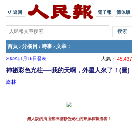
↺ 返回 
電子報
简体版
首頁
分欄目
時事
文章
›
›
›
：
2009年1月16日
發表
人氣：
45,437
神祕彩色光柱──我的天啊，外星人來了！(圖)
旖林
無人說的清這些神祕彩色光柱的來源和製造者！