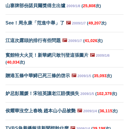
山寨牌部份諾貝爾獎得主出爐
(
25,808
次)
2009/1/8
See！周永康「范進中舉」了
🖼️
(
49,207
次)
2009/1/7
江這次露頭的排行有些問題
🖼️
(
41,026
次)
2009/1/7
賓館特大火災！新華網只敢刊登這張圖片
🖼️
2009/1/6
(
40,034
次)
贈港五條中華鱘已死三條的啓示
🖼️
(
35,093
次)
2009/1/5
妒忌彭麗媛！宋祖英讓老江賠償損失
(
102,379
次)
2009/1/5
侯耀華沒空上春晚 趙本山小品被斃
🖼️
(
36,115
次)
2009/1/4
TVBS急着播報這新聞想幹什麼
🖼️
(
39,198
次)
2009/1/4