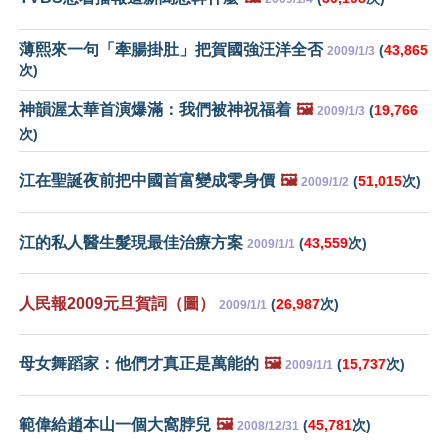
薄熙來一句「牽腸掛肚」把賀國強汪洋全否
(
43,865
2009/1/3
次)
神韻渥太華首演爆滿：我們被神祝福着
🖼️
(
19,766
2009/1/3
次)
江在聖誕夜前把中國首富變成零身價
🖼️
(
51,015
次)
2009/1/2
江的私人醫生髮現最佳治療方案
(
43,559
次)
2009/1/1
人民報2009元旦賀詞（圖）
(
26,987
次)
2009/1/1
母女舞蹈家：他們才真正是萬能的
🖼️
(
15,737
次)
2009/1/1
範偉給趙本山一個大窩脖兒
🖼️
(
45,781
次)
2008/12/31