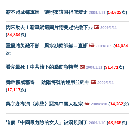
惹不起成都軍區，薄熙來這回得兜着走
(
58,633
次)
2009/1/11
閃來動去！新華網這圖片需要趕快撤下去
🖼️
2009/1/11
(
34,864
次)
重慶將災難不斷！風水勘察師鐵口直斷
🖼️
(
44,034
2009/1/11
次)
看完暈死！中共治下的腦筋急轉彎
🖼️
(
31,471
次)
2009/1/11
舞蹈權威稱奇──陰陽符號的運用並延伸
🖼️
2009/1/11
(
17,117
次)
吳宇森導演《赤壁》惡搞中國人祖宗
🖼️
(
34,262
次)
2009/1/10
這個「中國最危險的女人」被潛規則了
(
48,969
次)
2009/1/10