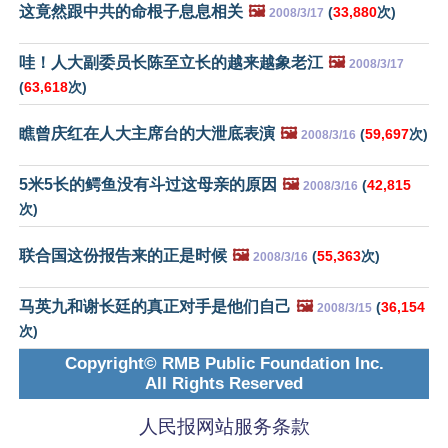
这竟然跟中共的命根子息息相关
🖼️
(
33,880
次)
2008/3/17
哇！人大副委员长陈至立长的越来越象老江
🖼️
2008/3/17
(
63,618
次)
瞧曾庆红在人大主席台的大泄底表演
🖼️
(
59,697
次)
2008/3/16
5米5长的鳄鱼没有斗过这母亲的原因
🖼️
(
42,815
2008/3/16
次)
联合国这份报告来的正是时候
🖼️
(
55,363
次)
2008/3/16
马英九和谢长廷的真正对手是他们自己
🖼️
(
36,154
2008/3/15
次)
Copyright© RMB Public Foundation Inc.
All Rights Reserved
人民报网站服务条款