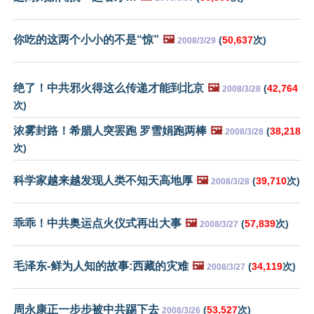
你吃的这两个小小的不是“惊”
🖼️
(
50,637
次)
2008/3/29
绝了！中共邪火得这么传递才能到北京
🖼️
(
42,764
2008/3/28
次)
浓雾封路！希腊人突罢跑 罗雪娟跑两棒
🖼️
(
38,218
2008/3/28
次)
科学家越来越发现人类不知天高地厚
🖼️
(
39,710
次)
2008/3/28
乖乖！中共奥运点火仪式再出大事
🖼️
(
57,839
次)
2008/3/27
毛泽东-鲜为人知的故事:西藏的灾难
🖼️
(
34,119
次)
2008/3/27
周永康正一步步被中共踢下去
(
53,527
次)
2008/3/26