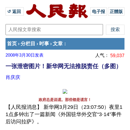
↺ 返回 
电子报
正體版
首页
分栏目
时事
文章
›
›
›
：
2008年3月30日
发表
人气：
59,037
一张泄密图片！新华网无法推脱责任（多图）
肖庆庆
政府总是说谎。那些都是谎言！
【人民报消息】 新华网3月29日（23:07:50）夜里1
1点多钟出了一篇新闻《外国驻华外交官“3·14”事件
后访问拉萨》。