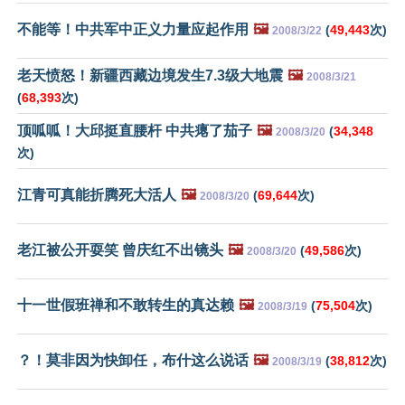
不能等！中共军中正义力量应起作用
🖼️
(
49,443
次)
2008/3/22
老天愤怒！新疆西藏边境发生7.3级大地震
🖼️
2008/3/21
(
68,393
次)
顶呱呱！大邱挺直腰杆 中共瘪了茄子
🖼️
(
34,348
2008/3/20
次)
江青可真能折腾死大活人
🖼️
(
69,644
次)
2008/3/20
老江被公开耍笑 曾庆红不出镜头
🖼️
(
49,586
次)
2008/3/20
十一世假班禅和不敢转生的真达赖
🖼️
(
75,504
次)
2008/3/19
？！莫非因为快卸任，布什这么说话
🖼️
(
38,812
次)
2008/3/19