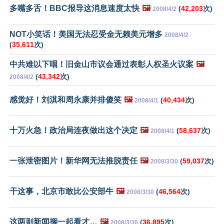
多嘴多舌！BBC报导这消息速度太快
🖼️
(
42,203
次)
2008/4/2
NOT小笑话！美国无法忍受金无赖美元增多
2008/4/2
(
35,611
次)
中共难以下咽！旧金山市议会通过表彰人权圣火议案
🖼️
(
43,342
次)
2008/4/2
感觉好！刘淇和周永康并排傻笑
🖼️
(
40,434
次)
2008/4/1
十万火急！政治局连夜做出这个决定
🖼️
(
58,637
次)
2008/4/1
一张泄密图片！新华网无法推脱责任
🖼️
(
59,037
次)
2008/3/30
干这事，北京市敢比公安部牛
🖼️
(
46,564
次)
2008/3/30
这两则新闻搁一起看才…
🖼️
(
36,895
次)
2008/3/30