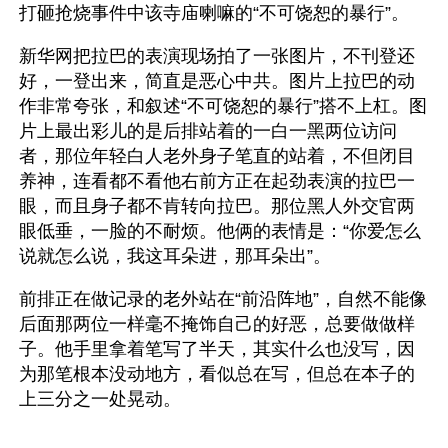
打砸抢烧事件中该寺庙喇嘛的“不可饶恕的暴行”。
新华网把拉巴的表演现场拍了一张图片，不刊登还
好，一登出来，简直是恶心中共。图片上拉巴的动
作非常夸张，和叙述“不可饶恕的暴行”搭不上杠。图
片上最出彩儿的是后排站着的一白一黑两位访问
者，那位年轻白人老外身子笔直的站着，不但闭目
养神，连看都不看他右前方正在起劲表演的拉巴一
眼，而且身子都不肯转向拉巴。那位黑人外交官两
眼低垂，一脸的不耐烦。他俩的表情是：“你爱怎么
说就怎么说，我这耳朵进，那耳朵出”。
前排正在做记录的老外站在“前沿阵地”，自然不能像
后面那两位一样毫不掩饰自己的好恶，总要做做样
子。他手里拿着笔写了半天，其实什么也没写，因
为那笔根本没动地方，看似总在写，但总在本子的
上三分之一处晃动。