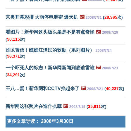
京奥开幕彩排 大雨停电泄密 爆天机
🖼️
(
28,365
次)
2008/7/31
看图片！新华网这头版头条是不是有点奇怪
🖼️
2008/7/29
(
50,115
次)
难以置信！瞧瞧江泽民的软肋（系列图片）
2008/7/24
(
56,371
次)
一个吓死人的标志！新华网新闻到底谁雷谁
🖼️
2008/7/23
(
34,291
次)
王八…蛋！新华网和CCTV掐起来了
🖼️
(
40,237
次)
2008/7/21
新华网这张照片在造什么孽
🖼️
(
35,811
次)
2008/7/15
更多文章导读：
2008年3月30日