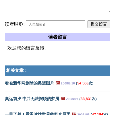
读者暱称:
读者留言
欢迎您的留言反馈。
相关文章：
看被新华网删除的奥运图片
🖼️
(
54,506
次)
2008/8/10
奥运前夕 中共无法摆脱的梦魇
🖼️
(
33,831
次)
2008/8/7
一目了然！看图片找世界的乱套原因
🖼️
(
47,184
次)
2008/8/5