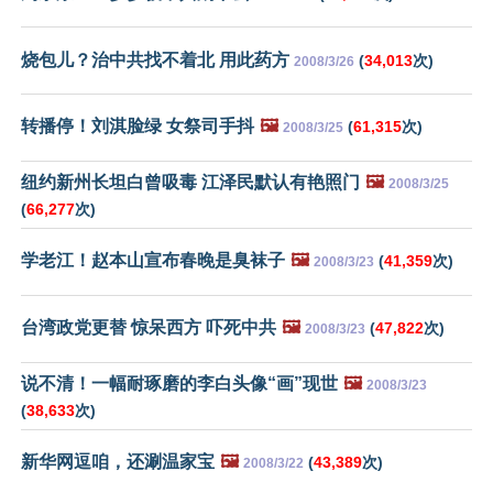
烧包儿？治中共找不着北 用此药方
(
34,013
次)
2008/3/26
转播停！刘淇脸绿 女祭司手抖
🖼️
(
61,315
次)
2008/3/25
纽约新州长坦白曾吸毒 江泽民默认有艳照门
🖼️
2008/3/25
(
66,277
次)
学老江！赵本山宣布春晚是臭袜子
🖼️
(
41,359
次)
2008/3/23
台湾政党更替 惊呆西方 吓死中共
🖼️
(
47,822
次)
2008/3/23
说不清！一幅耐琢磨的李白头像“画”现世
🖼️
2008/3/23
(
38,633
次)
新华网逗咱，还涮温家宝
🖼️
(
43,389
次)
2008/3/22