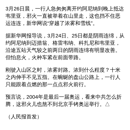
3月26日晨，一行人急匆匆离开约阿尼纳到晚上抵达
韦里亚，邪火一直被举着在山里走，这也挡不住恶
运连连，新华网说“穿越了浓雾和雪线”。
据新华网报导说，3月24日、25日都是阴雨连绵，从
约阿尼纳到迈措翁、格雷韦纳、科扎尼和韦里亚，
沿途五站天气较之前两日的阴雨连绵有明显改善。
但怕息火，火种车紧在前面带路。
刚驶入山区之时，浓雾封路。浓到什么程度？十米
之内伸手不见五指。在蜿蜒的盘山公路上，一行人
只能跟着点燃的那一点点邪火前行。
预言说，2004年是最后一届奥运，看来中共怎么折
腾，这邪火儿也熬不到北京手铐奥运举行。△
（人民报首发）