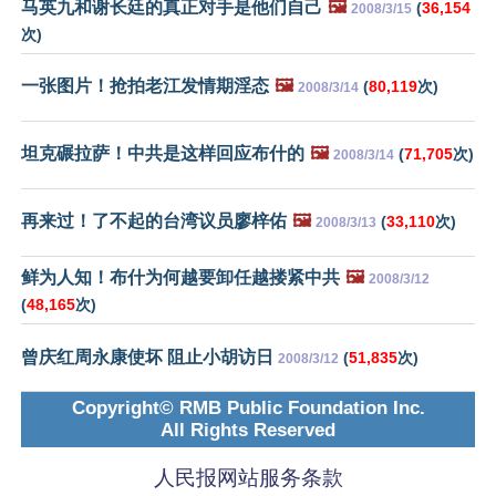
马英九和谢长廷的真正对手是他们自己
🖼️
(
36,154
2008/3/15
次)
一张图片！抢拍老江发情期淫态
🖼️
(
80,119
次)
2008/3/14
坦克碾拉萨！中共是这样回应布什的
🖼️
(
71,705
次)
2008/3/14
再来过！了不起的台湾议员廖梓佑
🖼️
(
33,110
次)
2008/3/13
鲜为人知！布什为何越要卸任越搂紧中共
🖼️
2008/3/12
(
48,165
次)
曾庆红周永康使坏 阻止小胡访日
(
51,835
次)
2008/3/12
Copyright© RMB Public Foundation Inc.
All Rights Reserved
人民报网站服务条款