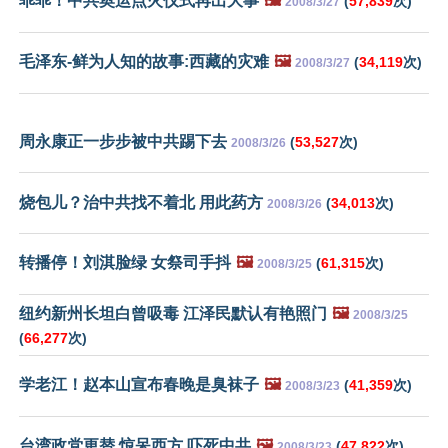
乖乖！中共奥运点火仪式再出大事
🖼️
(
57,839
次)
2008/3/27
毛泽东-鲜为人知的故事:西藏的灾难
🖼️
(
34,119
次)
2008/3/27
周永康正一步步被中共踢下去
(
53,527
次)
2008/3/26
烧包儿？治中共找不着北 用此药方
(
34,013
次)
2008/3/26
转播停！刘淇脸绿 女祭司手抖
🖼️
(
61,315
次)
2008/3/25
纽约新州长坦白曾吸毒 江泽民默认有艳照门
🖼️
2008/3/25
(
66,277
次)
学老江！赵本山宣布春晚是臭袜子
🖼️
(
41,359
次)
2008/3/23
台湾政党更替 惊呆西方 吓死中共
🖼️
(
47,822
次)
2008/3/23