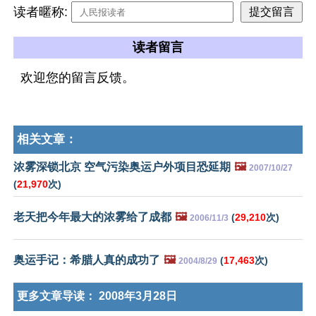
读者暱称:
读者留言
欢迎您的留言反馈。
相关文章：
浓雾深锁北京 空气污染奥运户外项目恐延期
🖼️
2007/10/27
(
21,970
次)
老天把今年最大的浓雾给了成都
🖼️
(
29,210
次)
2006/11/3
奥运手记：希腊人真的成功了
🖼️
(
17,463
次)
2004/8/29
更多文章导读：
2008年3月28日