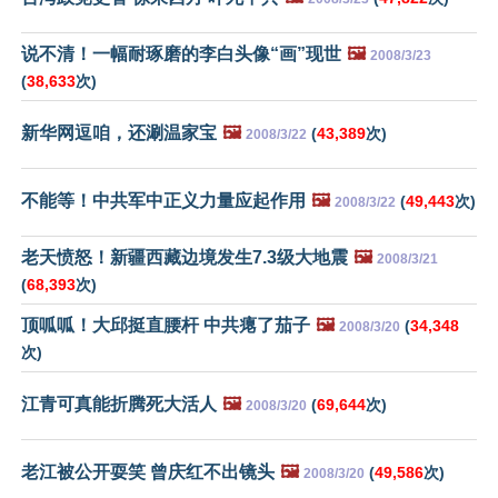
说不清！一幅耐琢磨的李白头像“画”现世
🖼️
2008/3/23
(
38,633
次)
新华网逗咱，还涮温家宝
🖼️
(
43,389
次)
2008/3/22
不能等！中共军中正义力量应起作用
🖼️
(
49,443
次)
2008/3/22
老天愤怒！新疆西藏边境发生7.3级大地震
🖼️
2008/3/21
(
68,393
次)
顶呱呱！大邱挺直腰杆 中共瘪了茄子
🖼️
(
34,348
2008/3/20
次)
江青可真能折腾死大活人
🖼️
(
69,644
次)
2008/3/20
老江被公开耍笑 曾庆红不出镜头
🖼️
(
49,586
次)
2008/3/20