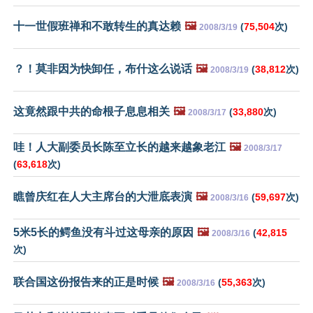
十一世假班禅和不敢转生的真达赖
🖼️
(
75,504
次)
2008/3/19
？！莫非因为快卸任，布什这么说话
🖼️
(
38,812
次)
2008/3/19
这竟然跟中共的命根子息息相关
🖼️
(
33,880
次)
2008/3/17
哇！人大副委员长陈至立长的越来越象老江
🖼️
2008/3/17
(
63,618
次)
瞧曾庆红在人大主席台的大泄底表演
🖼️
(
59,697
次)
2008/3/16
5米5长的鳄鱼没有斗过这母亲的原因
🖼️
(
42,815
2008/3/16
次)
联合国这份报告来的正是时候
🖼️
(
55,363
次)
2008/3/16