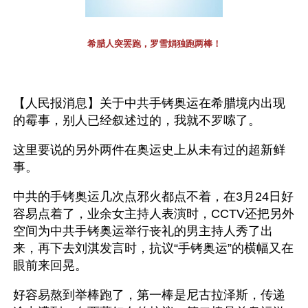
希腊人突罢跑，罗雪娟独跑两棒！
【人民报消息】关于中共手铐奥运在希腊境内出现
的霉事，别人已经叙述过的，我就不罗嗦了。
这里要说的另外两件在奥运史上从未有过的超新鲜
事。
中共的手铐奥运几次点邪火都点不着，在3月24日好
容易点着了，业余女主持人表演时，CCTV还把另外
空间为中共手铐奥运举行丧礼的男主持人秀了出
来，再下去刘淇发言时，抗议“手铐奥运”的横幅又在
眼前来回晃。
好容易熬到举棒跑了，第一棒是尼古拉泽斯，传递