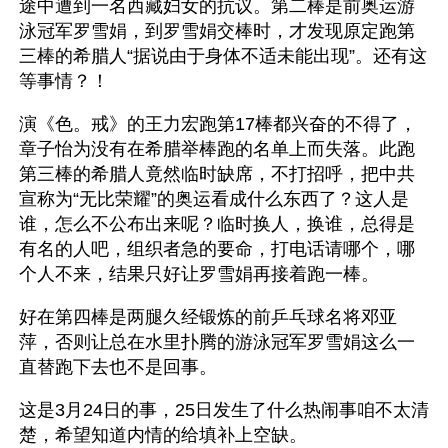
途中遭到一名西藏妇女的抗议。第二棒是前奥运游
泳冠军罗雪娟，到罗雪娟交棒时，才发现原定跑第
三棒的希腊人“据说由于身体不适未能出现”。还有这
等事情？！
演《色。戒》的王力宏跑第17棒都兴奋的不得了，
章子怡为没有在希腊举棒跑的名单上而失落。此跑
第三棒的希腊人竟然临时缺席，不打招呼，把中共
宣称为“无比荣耀”的奥运看成什么东西了？这人是
谁，怎么不公布出来呢？临时换人，换谁，总得是
有名的人吧，组织者急的要命，打电话请哪个，哪
个人不来，结果只好让罗雪娟再接着跑一棒。
好在第四棒是两腿久经锻炼的前乒乓球名将邓亚
萍，否则让总在水里扑腾的游泳冠军罗雪娟这么一
直替跑下去也不是回事。
这是3月24日的事，25日发生了什么热闹事咱不太清
楚，希望知道内情的给填补上空缺。