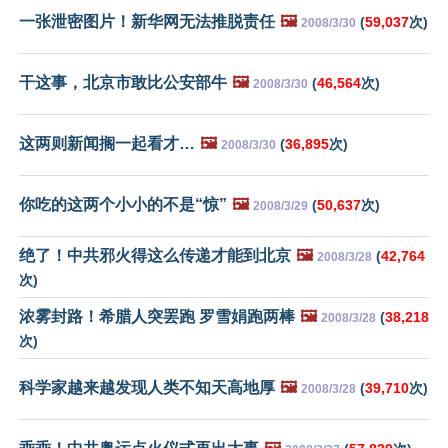
一张泄密图片！新华网无法推脱责任
🖼️
(
59,037
次)
2008/3/30
干这事，北京市敢比公安部牛
🖼️
(
46,564
次)
2008/3/30
这两则新闻搁一起看才…
🖼️
(
36,895
次)
2008/3/30
你吃的这两个小小的不是“惊”
🖼️
(
50,637
次)
2008/3/29
绝了！中共邪火得这么传递才能到北京
🖼️
(
42,764
2008/3/28
次)
浓雾封路！希腊人突罢跑 罗雪娟跑两棒
🖼️
(
38,218
2008/3/28
次)
科学家越来越发现人类不知天高地厚
🖼️
(
39,710
次)
2008/3/28