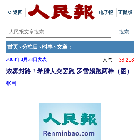
↺ 返回 
电子报
正體版
首页
分栏目
时事
文章
›
›
›
：
2008年3月28日
发表
人气：
38,218
浓雾封路！希腊人突罢跑 罗雪娟跑两棒（图）
张目