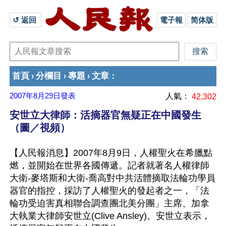
↺ 返回 
電子報
简体版
首頁
分欄目
專題
文章
›
›
›
：
2007年8月29日
發表
人氣：
42,302
安世立大律師：活摘器官無疑正在中國發生
（圖／視頻）
【人民報消息】2007年8月9日，人權聖火在希臘點
燃，並開始在世界各國傳遞。記者就著名人權律師
大衛-麥塔斯和大衛-喬高對中共活體摘取法輪功學員
器官的指控，採訪了人權聖火的發起者之一，「法
輪功受迫害真相聯合調查團北美分團」主席、加拿
大執業大律師安世立(Clive Ansley)。安世立表示，