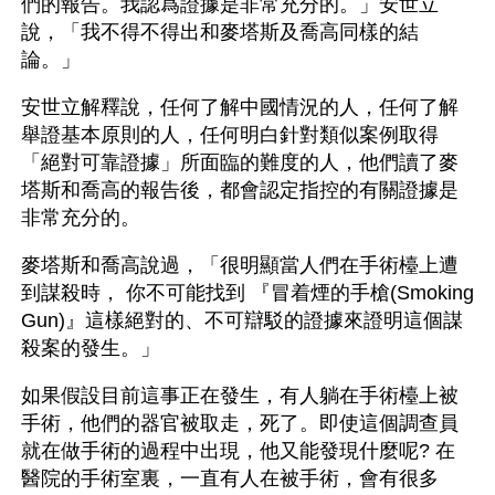
們的報告。我認爲證據是非常充分的。」安世立
說，「我不得不得出和麥塔斯及喬高同樣的結
論。」
安世立解釋說，任何了解中國情況的人，任何了解
舉證基本原則的人，任何明白針對類似案例取得
「絕對可靠證據」所面臨的難度的人，他們讀了麥
塔斯和喬高的報告後，都會認定指控的有關證據是
非常充分的。
麥塔斯和喬高說過，「很明顯當人們在手術檯上遭
到謀殺時， 你不可能找到 『冒着煙的手槍(Smoking 
Gun)』這樣絕對的、不可辯駁的證據來證明這個謀
殺案的發生。」
如果假設目前這事正在發生，有人躺在手術檯上被
手術，他們的器官被取走，死了。即使這個調查員
就在做手術的過程中出現，他又能發現什麼呢? 在
醫院的手術室裏，一直有人在被手術，會有很多