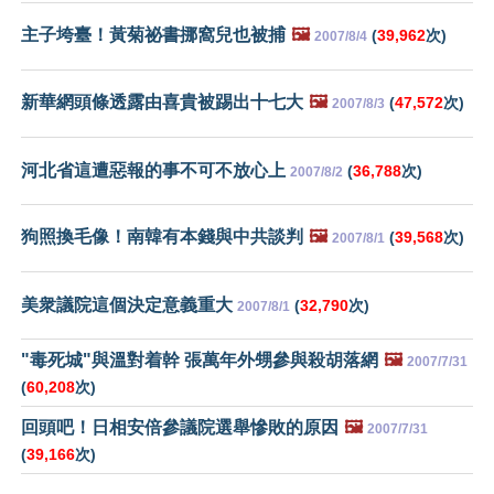
主子垮臺！黃菊祕書挪窩兒也被捕
🖼️
(
39,962
次)
2007/8/4
新華網頭條透露由喜貴被踢出十七大
🖼️
(
47,572
次)
2007/8/3
河北省這遭惡報的事不可不放心上
(
36,788
次)
2007/8/2
狗照換毛像！南韓有本錢與中共談判
🖼️
(
39,568
次)
2007/8/1
美衆議院這個決定意義重大
(
32,790
次)
2007/8/1
"毒死城"與溫對着幹 張萬年外甥參與殺胡落網
🖼️
2007/7/31
(
60,208
次)
回頭吧！日相安倍參議院選舉慘敗的原因
🖼️
2007/7/31
(
39,166
次)