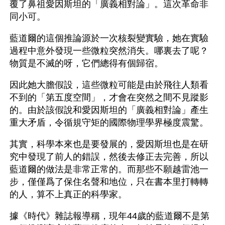
覆了鼻祖愛因斯坦的「廣義相對論」。這次革命非
同小可。
藍道爾的這個推論源於一次核裂變實驗，她在實驗
過程中意外發現一些微粒突然消失。哪裏去了呢？
物質是不滅的呀，它們總得有個歸宿。
因此她大膽假設，這些微粒可能是由於飛往人類看
不到的「第五度空間」，才會在突然之間不見蹤影
的。由於該假說和愛因斯坦的「廣義相對論」產生
重大矛盾，令循規守矩的國際物理學界極度震驚。
其實，科學本來也是要發展的，愛因斯坦也是在研
究中發現了前人的錯誤，然後去修正去完善，所以
藍道爾的做法是非常正常的。而那些不願越雷池一
步，僅僅爲了保住名聲和地位，只在書本里打轉轉
的人，算不上真正的科學家。
據《時代》雜誌報導稱，現年44歲的藍道爾不是第