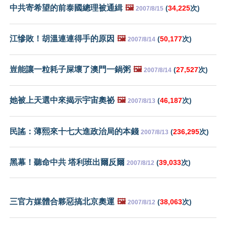
中共寄希望的前泰國總理被通緝
🖼️
(
34,225
次)
2007/8/15
江慘敗！胡溫連連得手的原因
🖼️
(
50,177
次)
2007/8/14
豈能讓一粒耗子屎壞了澳門一鍋粥
🖼️
(
27,527
次)
2007/8/14
她被上天選中來揭示宇宙奧祕
🖼️
(
46,187
次)
2007/8/13
民謠：薄熙來十七大進政治局的本錢
(
236,295
次)
2007/8/13
黑幕！聽命中共 塔利班出爾反爾
(
39,033
次)
2007/8/12
三官方媒體合夥惡搞北京奧運
🖼️
(
38,063
次)
2007/8/12