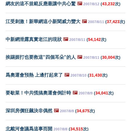
網友的這不規範反應最讓中共心驚
🖼️
(
43,232
次)
2007/8/12
江受刺激！新華網這小新聞威力蠻大
🖼️
(
37,423
次)
2007/8/11
中新網泄露真實老江的現狀
🖼️
(
54,142
次)
2007/8/11
挨踢捱打也要救這"四個耳朵"的人
🖼️
(
30,004
次)
2007/8/11
爲奧運會預熱 上邊打起來了
🖼️
(
31,430
次)
2007/8/10
要歇菜！中共慌搞奧運會倒計時
🖼️
(
34,041
次)
2007/8/9
深圳房價狂飆決非偶然
🖼️
(
34,675
次)
2007/8/9
北戴河會議爲這事而開
(
34,515
次)
2007/8/8