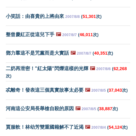
小笑話：由喜貴的上將由來
(
51,301
次)
2007/8/8
整曾慶紅正從這兒下手
🖼️
(
46,011
次)
2007/8/7
鄧力羣這不是咒黨而是大實話
🖼️
(
40,351
次)
2007/8/7
二奶再泄密！"紅太陽"閃爍這樣的光輝
🖼️
(
62,268
2007/8/6
次)
忒離奇！發表這三個真實故事太必要
🖼️
(
37,043
次)
2007/8/5
河南這公安局長舉槍自殺的原因
🖼️
(
38,887
次)
2007/8/5
賈服軟！林幼芳雙重國籍解不了近渴
🖼️
(
54,124
次)
2007/8/4