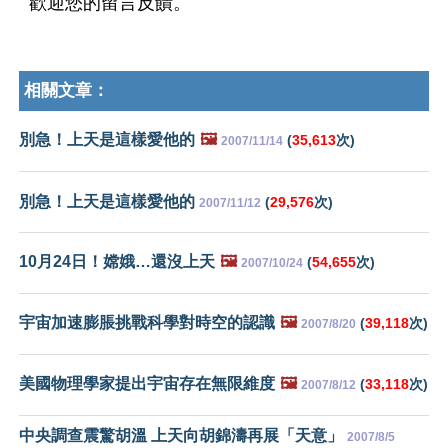
歡迎您的留言反饋。
相關文章：
別急！上天是這樣愛他的
🖼️
(
35,613
次)
2007/11/14
別急！上天是這樣愛他的
(
29,576
次)
2007/11/12
10月24日！嫦娥…還沒上天
🖼️
(
54,655
次)
2007/10/24
宇宙加速膨脹挑戰科學對時空的認識
🖼️
(
39,118
次)
2007/8/20
美國物理學家提出宇宙存在無限維度
🖼️
(
33,118
次)
2007/8/12
中央調查震驚胡溫 上天向胡錦濤再展「天意」
2007/8/5