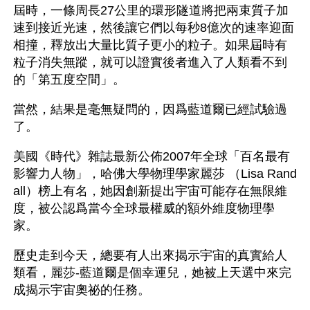
屆時，一條周長27公里的環形隧道將把兩束質子加
速到接近光速，然後讓它們以每秒8億次的速率迎面
相撞，釋放出大量比質子更小的粒子。如果屆時有
粒子消失無蹤，就可以證實後者進入了人類看不到
的「第五度空間」。
當然，結果是毫無疑問的，因爲藍道爾已經試驗過
了。 
美國《時代》雜誌最新公佈2007年全球「百名最有
影響力人物」，哈佛大學物理學家麗莎 （Lisa Rand
all）榜上有名，她因創新提出宇宙可能存在無限維
度，被公認爲當今全球最權威的額外維度物理學
家。
歷史走到今天，總要有人出來揭示宇宙的真實給人
類看，麗莎-藍道爾是個幸運兒，她被上天選中來完
成揭示宇宙奧祕的任務。