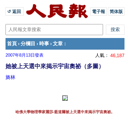
↺ 返回 
電子報
简体版
首頁
分欄目
時事
文章
›
›
›
：
2007年8月13日
發表
人氣：
46,187
她被上天選中來揭示宇宙奧祕（多圖）
旖林
哈佛大學物理學家麗莎-藍道爾被上天選中來揭示宇宙奧祕。