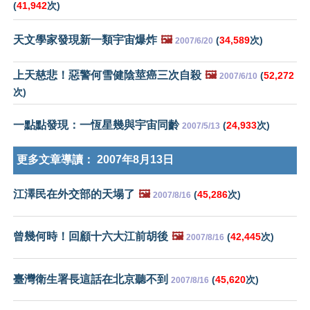
(
41,942
次)
天文學家發現新一類宇宙爆炸
🖼️
(
34,589
次)
2007/6/20
上天慈悲！惡警何雪健陰莖癌三次自殺
🖼️
(
52,272
2007/6/10
次)
一點點發現：一恆星幾與宇宙同齡
(
24,933
次)
2007/5/13
更多文章導讀：
2007年8月13日
江澤民在外交部的天塌了
🖼️
(
45,286
次)
2007/8/16
曾幾何時！回顧十六大江前胡後
🖼️
(
42,445
次)
2007/8/16
臺灣衛生署長這話在北京聽不到
(
45,620
次)
2007/8/16